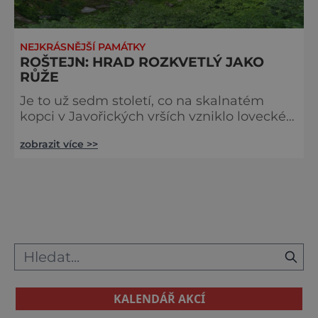
NEJKRÁSNĚJŠÍ PAMÁTKY
ROŠTEJN: HRAD ROZKVETLÝ JAKO
RŮŽE
Je to už sedm století, co na skalnatém
kopci v Javořických vrších vzniklo lovecké
sídlo pánů z Hradce. O své přežití do
zobrazit více >>
dnešních časů musel sice bojovat, ale ten
boj vyhrál a patří mezi perly celého kraje.
Podle pověsti si pán zdejšího kraje zatoužil
vystavět na skále hrad, ale nedostávalo se
mu peněz. Upsal proti duši ďáblu, který za
to slíbil vybudovat sídlo za jedinou noc. A
hned se pustil do
KALENDÁŘ AKCÍ