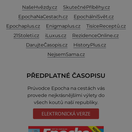
NašeHvězdy.cz
SkutečnéPříběhy.cz
EpochaNaCestach.cz
EpochálníSvět.cz
Epochaplus.cz
Enigmaplus.cz
TisíceReceptů.cz
21Stoleti.cz
iLuxus.cz
RezidenceOnline.cz
DarujteČasopis.cz
HistoryPlus.cz
NejsemSama.cz
PŘEDPLATNÉ ČASOPISU
Prúvodce Epocha na cestách vás
provede nejkrásnějšími výlety do
všech koutů naší republiky.
ELEKTRONICKÁ VERZE