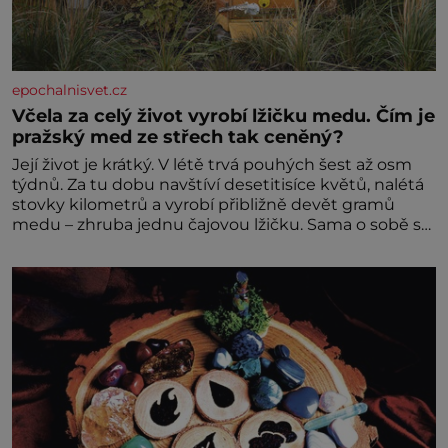
epochalnisvet.cz
Včela za celý život vyrobí lžičku medu. Čím je
pražský med ze střech tak ceněný?
Její život je krátký. V létě trvá pouhých šest až osm
týdnů. Za tu dobu navštíví desetitisíce květů, nalétá
stovky kilometrů a vyrobí přibližně devět gramů
medu – zhruba jednu čajovou lžičku. Sama o sobě se
může zdát bezvýznamná. Teprve když se spojí s
dalšími desítkami tisíc příslušnic svého včelstva,
vznikne jeden z nejdokonalejších organismů