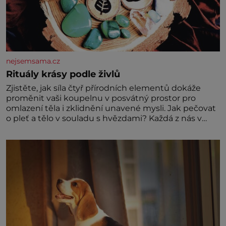
nejsemsama.cz
Rituály krásy podle živlů
Zjistěte, jak síla čtyř přírodních elementů dokáže
proměnit vaši koupelnu v posvátný prostor pro
omlazení těla i zklidnění unavené mysli. Jak pečovat
o pleť a tělo v souladu s hvězdami? Každá z nás v
sobě nese otisk vesmíru, který se projevuje nejen v
naší povaze, ale i v potřebách naší pokožky. Ohnivá
znamení Ženy narozené ve znamení Berana, Lva a
Střelce v sobě nesou žár, odvahu a neutuchající elán.
Vaše