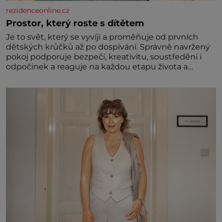
rezidenceonline.cz
Prostor, který roste s dítětem
Je to svět, který se vyvíjí a proměňuje od prvních
dětských krůčků až po dospívání. Správně navržený
pokoj podporuje bezpečí, kreativitu, soustředění i
odpočinek a reaguje na každou etapu života a
specifické potřeby dítěte. Pro nejmenší je klíčová
jednoduchost, měkkost a bezpečí, proto by pokoj
miminka měl působit především klidně a útulně.
Předškolní věk je