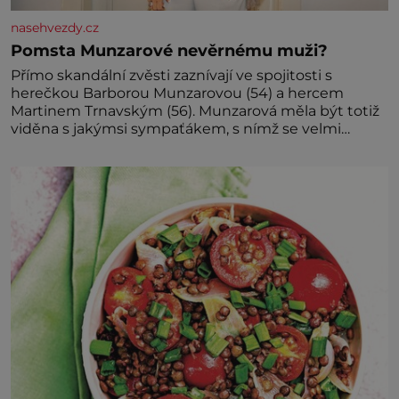
nasehvezdy.cz
Pomsta Munzarové nevěrnému muži?
Přímo skandální zvěsti zaznívají ve spojitosti s
herečkou Barborou Munzarovou (54) a hercem
Martinem Trnavským (56). Munzarová měla být totiž
viděna s jakýmsi sympaťákem, s nímž se velmi
družně, až d