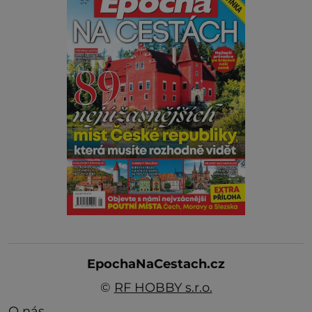
EpochaNaCestach.cz
©
RF HOBBY s.r.o.
O nás