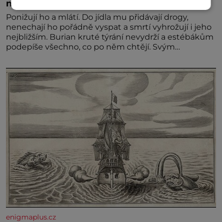
než gestapácké trýznění
Ponižují ho a mlátí. Do jídla mu přidávají drogy,
nenechají ho pořádně vyspat a smrtí vyhrožují i jeho
nejbližším. Burian kruté týrání nevydrží a estébákům
podepíše všechno, co po něm chtějí. Svým
podpisem jim potvrdí také to, že na něj během
výslechů nikdo nevyvíjel fyzický ani psychický nátlak.
Syn brněnského řezníka chce být knězem a
enigmaplus.cz