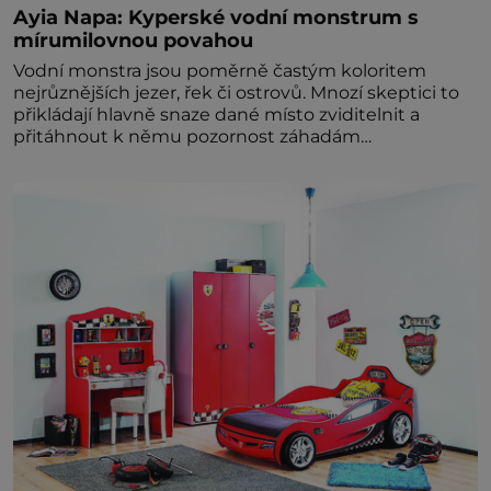
Ayia Napa: Kyperské vodní monstrum s
mírumilovnou povahou
Vodní monstra jsou poměrně častým koloritem
nejrůznějších jezer, řek či ostrovů. Mnozí skeptici to
přikládají hlavně snaze dané místo zviditelnit a
přitáhnout k němu pozornost záhadám
nakloněných turi