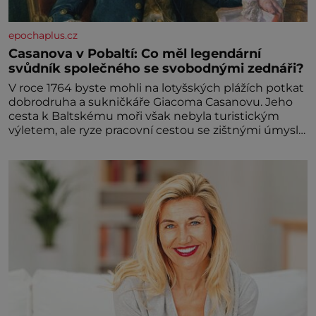
epochaplus.cz
Casanova v Pobaltí: Co měl legendární
svůdník společného se svobodnými zednáři?
V roce 1764 byste mohli na lotyšských plážích potkat
dobrodruha a sukničkáře Giacoma Casanovu. Jeho
cesta k Baltskému moři však nebyla turistickým
výletem, ale ryze pracovní cestou se zištnými úmysly.
Jaký cíl Casanova sledoval, když se například
procházel uličkami lotyšské Rigy? Casanova v Pobaltí
kontaktoval tamní zednářské lóže. Nebyl v této
oblasti žádným nováčkem, protože do zednářské