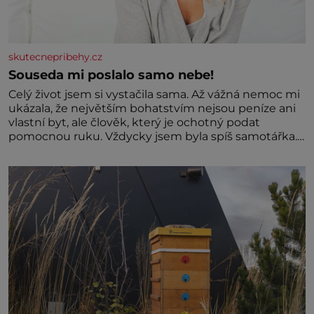
skutecnepribehy.cz
Souseda mi poslalo samo nebe!
Celý život jsem si vystačila sama. Až vážná nemoc mi
ukázala, že největším bohatstvím nejsou peníze ani
vlastní byt, ale člověk, který je ochotný podat
pomocnou ruku. Vždycky jsem byla spíš samotářka.
Nepotřebovala jsem kolem sebe partu kamarádek
ani partnera. Stačily mi knihy, práce a hlavně klid.
Hned po studiích jsem odešla z rodného města,