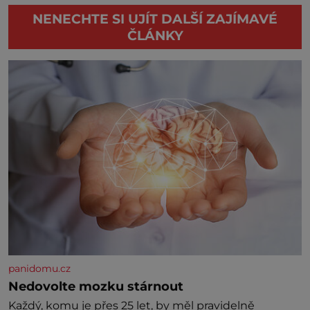
NENECHTE SI UJÍT DALŠÍ ZAJÍMAVÉ
ČLÁNKY
panidomu.cz
Nedovolte mozku stárnout
Každý, komu je přes 25 let, by měl pravidelně