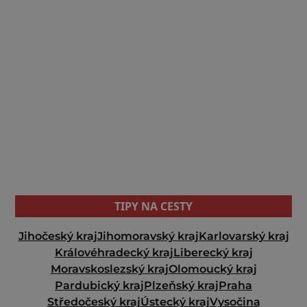
TIPY NA CESTY
Jihočeský kraj
Jihomoravský kraj
Karlovarský kraj
Královéhradecký kraj
Liberecký kraj
Moravskoslezský kraj
Olomoucký kraj
Pardubický kraj
Plzeňský kraj
Praha
Středočeský kraj
Ústecký kraj
Vysočina