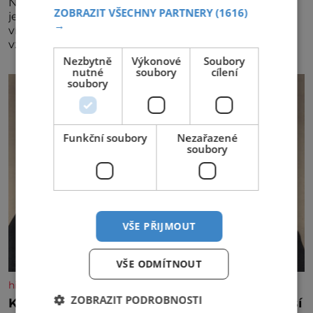
Největší český vinařský projekt Král vín ve svém již
ZOBRAZIT VŠECHNY PARTNERY
(1616)
jednadvacátém ročníku představil nejlepší domácí
→
vína. Ta vybírala odborná porota z celkem 1260
vzorků od 157 vinařů. Král vín, který se – i pře
Nezbytně
Výkonové
Soubory
nutné
soubory
cílení
soubory
Funkční soubory
Nezařazené
soubory
VŠE PŘIJMOUT
VŠE ODMÍTNOUT
historyplus.cz
ZOBRAZIT PODROBNOSTI
Kněz Bohuslav Burian: Metody StB byly horší