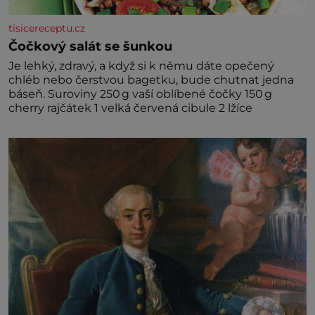
tisicereceptu.cz
Čočkový salát se šunkou
Je lehký, zdravý, a když si k němu dáte opečený
chléb nebo čerstvou bagetku, bude chutnat jedna
báseň. Suroviny 250 g vaší oblíbené čočky 150 g
cherry rajčátek 1 velká červená cibule 2 lžíce