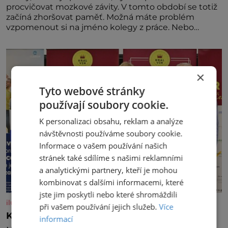
procvičovat mozkové závity. V tomto období se totiž
začíná zhoršovat paměť. Možná máte problém
vzpomenout si na jméno kolegy z práce. Nebo
marně v paměti lovíte název knížky, kterou jste
nedávno přečetli. Je to opravdu tak, s věkem jako
kdyby se paměť rozhodla stávkovat. Cvičte
×
Tyto webové stránky
používají soubory cookie.
K personalizaci obsahu, reklam a analýze
návštěvnosti používáme soubory cookie.
Informace o vašem používání našich
stránek také sdílíme s našimi reklamními
a analytickými partnery, kteří je mohou
kombinovat s dalšími informacemi, které
jste jim poskytli nebo které shromáždili
iluxus.cz
při vašem používání jejich služeb.
Více
Král vín začíná třetí dekádu
informací