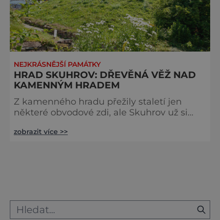
NEJKRÁSNĚJŠÍ PAMÁTKY
HRAD SKUHROV: DŘEVĚNÁ VĚŽ NAD
KAMENNÝM HRADEM
Z kamenného hradu přežily staletí jen
některé obvodové zdi, ale Skuhrov už si
dávno za kámen našel náhradu. Když se
zobrazit více >>
dnes řekne Skuhrov, mnohem více
pomyslíme na jiný materiál – na dřevo.
S tím umí Skuhrov doslova čarovat.
Nevíme sice úplně přesně, kdy hrad
Skuhrov na ostrožně nad pravým břehem
říčky Bělé vzniknul, ale nebudeme daleko
od pravdy, když budeme tipovat konec 13.
století. Dlouhou řadu