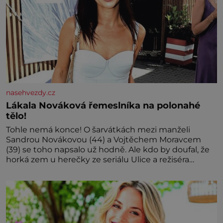
nasehvezdy.cz
Lákala Nováková řemeslníka na polonahé
tělo!
Tohle nemá konce! O šarvátkách mezi manželi
Sandrou Novákovou (44) a Vojtěchem Moravcem
(39) se toho napsalo už hodně. Ale kdo by doufal, že
horká zem u herečky ze seriálu Ulice a režiséra
vychladne,