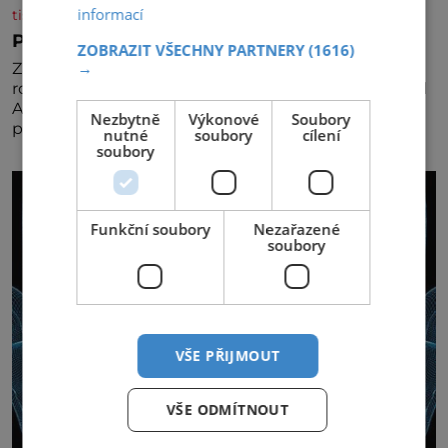
informací
tisicereceptu.cz
Pravá irská káva
ZOBRAZIT VŠECHNY PARTNERY
(1616)
→
Za jejího tvůrce je považován Joe Sharidan, když v
roce 1943 u letiště irského města Foynes obsluhoval
Američany, kteří kvůli špatnému počasí nemohli
Nezbytně
Výkonové
Soubory
pokračovat v cestě. Povzbudil je tehdy kávou,
nutné
soubory
cílení
soubory
Funkční soubory
Nezařazené
soubory
VŠE PŘIJMOUT
VŠE ODMÍTNOUT