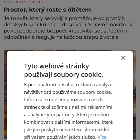
rezidenceonline.cz
Prostor, který roste s dítětem
Je to svět, který se vyvíjí a proměňuje od prvních
dětských krůčků až po dospívání. Správně navržený
pokoj podporuje bezpečí, kreativitu, soustředění i
odpočinek a reaguje na každou etapu života a
specifické potřeby dítěte. Pro nejmenší je klíčová
jednoduchost, měkkost a bezpečí, proto by pokoj
×
miminka měl působit především klidně a útulně.
Předškolní věk je
Tyto webové stránky
používají soubory cookie.
K personalizaci obsahu, reklam a analýze
návštěvnosti používáme soubory cookie.
Informace o vašem používání našich
stránek také sdílíme s našimi reklamními
a analytickými partnery, kteří je mohou
kombinovat s dalšími informacemi, které
jste jim poskytli nebo které shromáždili
při vašem používání jejich služeb.
Více