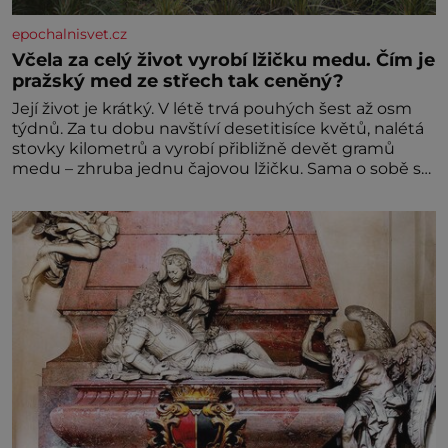
epochalnisvet.cz
Včela za celý život vyrobí lžičku medu. Čím je
pražský med ze střech tak ceněný?
Její život je krátký. V létě trvá pouhých šest až osm
týdnů. Za tu dobu navštíví desetitisíce květů, nalétá
stovky kilometrů a vyrobí přibližně devět gramů
medu – zhruba jednu čajovou lžičku. Sama o sobě se
může zdát bezvýznamná. Teprve když se spojí s
dalšími desítkami tisíc příslušnic svého včelstva,
vznikne jeden z nejdokonalejších organismů