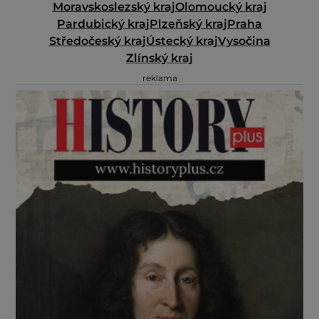
Moravskoslezský kraj
Olomoucký kraj
Pardubický kraj
Plzeňský kraj
Praha
Středočeský kraj
Ústecký kraj
Vysočina
Zlínský kraj
reklama