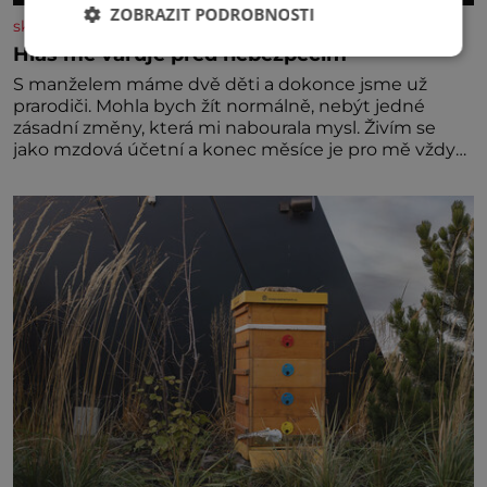
ZOBRAZIT PODROBNOSTI
skutecnepribehy.cz
Hlas mě varuje před nebezpečím
S manželem máme dvě děti a dokonce jsme už
prarodiči. Mohla bych žít normálně, nebýt jedné
zásadní změny, která mi nabourala mysl. Živím se
jako mzdová účetní a konec měsíce je pro mě vždy
velice psychicky náročným obdobím. Od té chvíle, co
máme vnoučata, mi dcera čím dál častěji volá o
pomoc, co se hlídání týče. Dalo by se