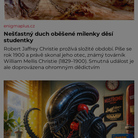
enigmaplus.cz
Nešťastný duch oběšené milenky děsí
studentky
Robert Jaffrey Christie prožívá složité období. Píše se
rok 1900 a právě skonal jeho otec, známý továrník
William Mellis Christie (1829–1900). Smutná událost je
ale doprovázena ohromným dědictvím