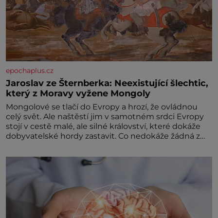
epochaplus.cz
Jaroslav ze Šternberka: Neexistující šlechtic,
který z Moravy vyžene Mongoly
Mongolové se tlačí do Evropy a hrozí, že ovládnou
celý svět. Ale naštěstí jim v samotném srdci Evropy
stojí v cestě malé, ale silné království, které dokáže
dobyvatelské hordy zastavit. Co nedokáže žádná z
asijských říší, co nedokážou Němci – to dokáže český
král. Nebo že by ne? Mongolové od roku 1223
postupují podél Kaspického a Azovského moře,