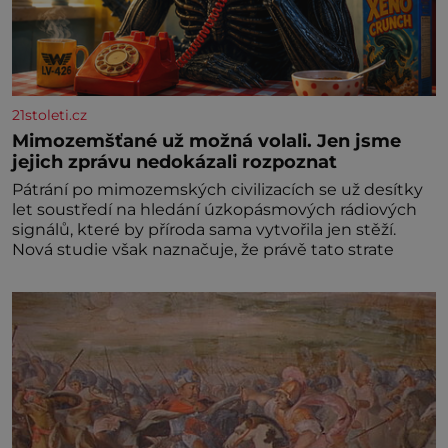
21stoleti.cz
Mimozemšťané už možná volali. Jen jsme
jejich zprávu nedokázali rozpoznat
Pátrání po mimozemských civilizacích se už desítky
let soustředí na hledání úzkopásmových rádiových
signálů, které by příroda sama vytvořila jen stěží.
Nová studie však naznačuje, že právě tato strate