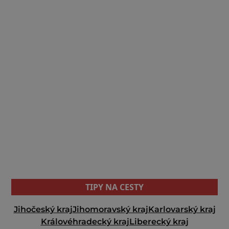
TIPY NA CESTY
Jihočeský kraj
Jihomoravský kraj
Karlovarský kraj
Královéhradecký kraj
Liberecký kraj