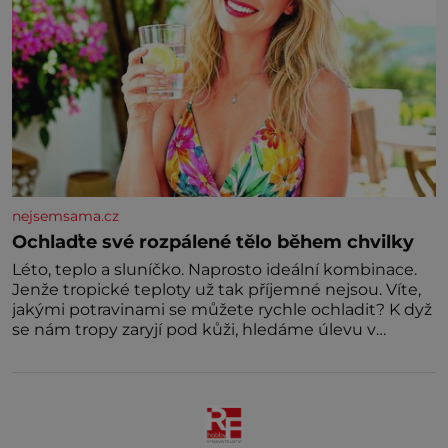
nejsemsama.cz
Ochlaďte své rozpálené tělo během chvilky
Léto, teplo a sluníčko. Naprosto ideální kombinace.
Jenže tropické teploty už tak příjemné nejsou. Víte,
jakými potravinami se můžete rychle ochladit? K dyž
se nám tropy zaryjí pod kůži, hledáme úlevu v
bazénu nebo pomocí klimatizace. Jenže ne vždycky
můžeme být v jejich blízkosti. Nemusíte však zoufat.
Pokud budete mít promyšlený jídelníček, žadné
pařáky si na vás