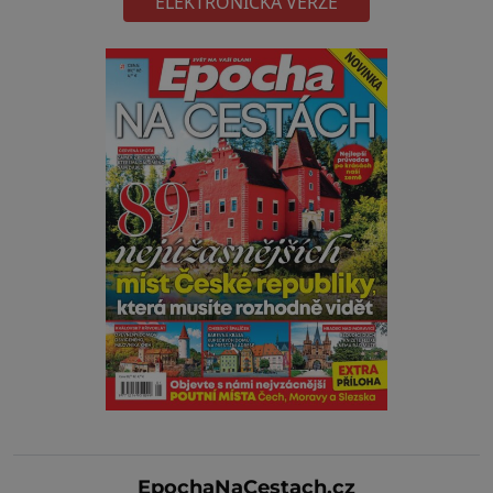
ELEKTRONICKÁ VERZE
EpochaNaCestach.cz