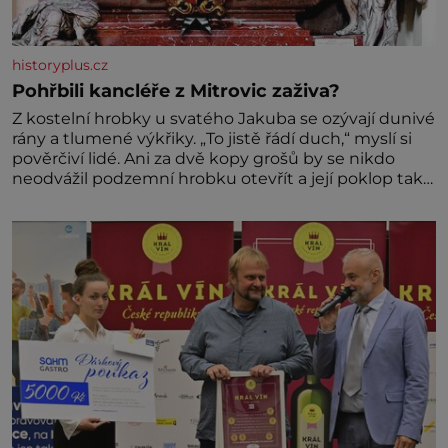
historyplus.cz
Pohřbili kancléře z Mitrovic zaživa?
Z kostelní hrobky u svatého Jakuba se ozývají dunivé
rány a tlumené výkřiky. „To jistě řádí duch,“ myslí si
pověrčiví lidé. Ani za dvě kopy grošů by se nikdo
neodvážil podzemní hrobku otevřít a její poklop tak
raději jen skrápí svěcenou vodou. Za několik dní
divné burácení skutečně ustane. Když o mnoho let
později hrobku