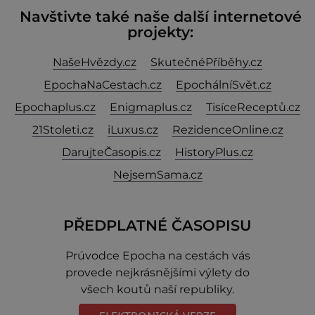
Navštivte také naše další internetové
projekty:
NašeHvězdy.cz
SkutečnéPříběhy.cz
EpochaNaCestach.cz
EpochálníSvět.cz
Epochaplus.cz
Enigmaplus.cz
TisíceReceptů.cz
21Stoleti.cz
iLuxus.cz
RezidenceOnline.cz
DarujteČasopis.cz
HistoryPlus.cz
NejsemSama.cz
PŘEDPLATNÉ ČASOPISU
Prúvodce Epocha na cestách vás
provede nejkrásnějšími výlety do
všech koutů naší republiky.