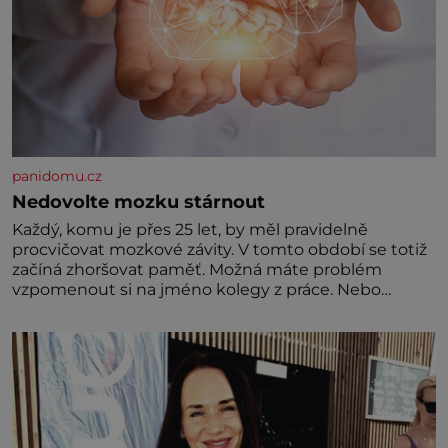
panidomu.cz
Nedovolte mozku stárnout
Každý, komu je přes 25 let, by měl pravidelně
procvičovat mozkové závity. V tomto období se totiž
začíná zhoršovat paměť. Možná máte problém
vzpomenout si na jméno kolegy z práce. Nebo
marně v paměti lovíte název knížky, kterou jste
nedávno přečetli. Je to opravdu tak, s věkem jako
kdyby se paměť rozhodla stávkovat. Cvičte