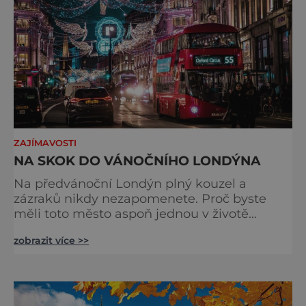
ZAJÍMAVOSTI
NA SKOK DO VÁNOČNÍHO LONDÝNA
Na předvánoční Londýn plný kouzel a
zázraků nikdy nezapomenete. Proč byste
měli toto město aspoň jednou v životě
navštívit v období, kdy se chystá na
zobrazit více >>
nejkrásnější svátky v roce? Nákupy, bruslení,
tisíce světel, zábava a tradice. Vše je zde
v dokonalé harmonii. Toužíte zažít něco
typicky londýnského? Angličané milují
kluziště, patří k neodmyslitelné předvánoční