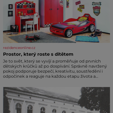
rezidenceonline.cz
Prostor, který roste s dítětem
Je to svět, který se vyvíjí a proměňuje od prvních
dětských krůčků až po dospívání. Správně navržený
pokoj podporuje bezpečí, kreativitu, soustředění i
odpočinek a reaguje na každou etapu života a
specifické potřeby dítěte. Pro nejmenší je klíčová
jednoduchost, měkkost a bezpečí, proto by pokoj
miminka měl působit především klidně a útulně.
Předškolní věk je