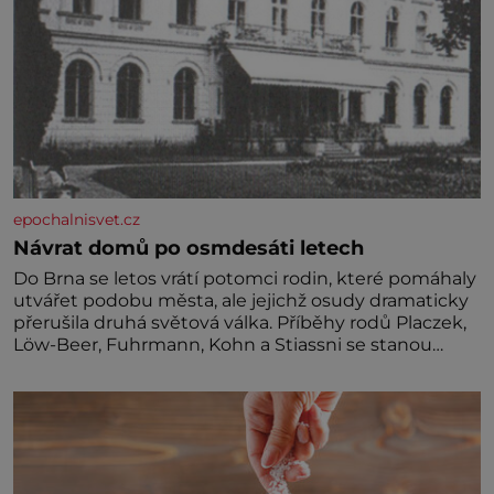
epochalnisvet.cz
Návrat domů po osmdesáti letech
Do Brna se letos vrátí potomci rodin, které pomáhaly
utvářet podobu města, ale jejichž osudy dramaticky
přerušila druhá světová válka. Příběhy rodů Placzek,
Löw-Beer, Fuhrmann, Kohn a Stiassni se stanou
jednou z hlavních dramaturgických linií festivalu
židovské kultury ŠTETL FEST 2026. Některé návraty
nejsou jednoduché. Místa, která si člověk pamatuje z
rodinných vyprávění, už dávno