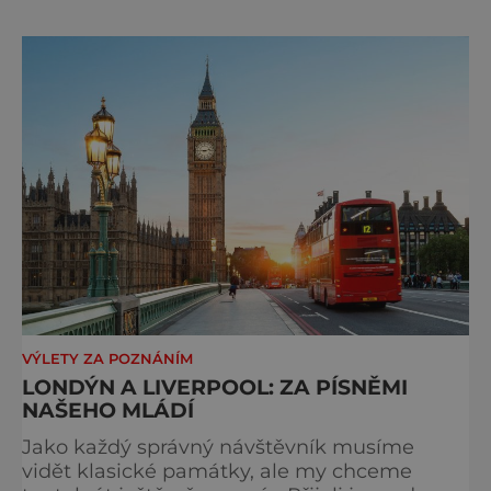
páté. Na hlavním městě Británie je znát, že
kdysi vládlo obrovskému impériu na všech
kontinentech. Kdo tady nikdy nebyl, toho
překvapí, kol
VÝLETY ZA POZNÁNÍM
LONDÝN A LIVERPOOL: ZA PÍSNĚMI
NAŠEHO MLÁDÍ
Jako každý správný návštěvník musíme
vidět klasické památky, ale my chceme