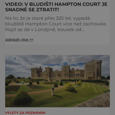
VIDEO: V BLUDIŠTI HAMPTON COURT JE
SNADNÉ SE ZTRATIT!
Na to, že je staré přes 325 let, vypadá
bludiště Hampton Court více než zachovale.
Najít se dá v Londýně, kousek od
stejnojmenného královského paláce. Ze
zobrazit více >>
země ho mezi lety 1689 a 1695 vydupou
architekti George London (asi 1640–1714) a
Henry Wise (1653–1738) pro krále Viléma III.
Oranžského (1650–1702). Zabírá plochu 1300
m² a skrývá se v něm 800 metrů cest.
Původně se v živý plot promění saze
VÝLETY ZA POZNÁNÍM