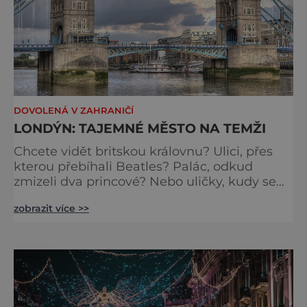
DOVOLENÁ V ZAHRANIČÍ
LONDÝN: TAJEMNÉ MĚSTO NA TEMŽI
Chcete vidět britskou královnu? Ulici, přes
kterou přebíhali Beatles? Palác, odkud
zmizeli dva princové? Nebo uličky, kudy se
toulal Jack Rozparovač? Problém je jediný:
zobrazit více >>
jak to všechno stihnout? Kouzelný Londýn
vám určitě učaruje. Trochu se podobá Praze
tím, že jednotlivé paláce nejsou daleko od
sebe. Pokud už nemáte štěstí, abyste do
Buckinghamského paláce viděli vjíždět či
odjíždět královnu Alž