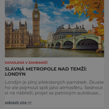
tradici a zábavě všech věkových k
DOVOLENÁ V ZAHRANIČÍ
SLAVNÁ METROPOLE NAD TEMŽÍ:
LONDÝN
Londýn je plný překrásných památek. Zkuste
ho ale pojmout spíš jako atmosféru. Sednout
si na nábřeží, projet se patrovým autobusem
místy, kudy také jezdí královna, chodili
zobrazit více >>
Beatles nebo třeba samotný admirál Nelson.
Stavte se na trhu a ochutnejte pravý čaj o