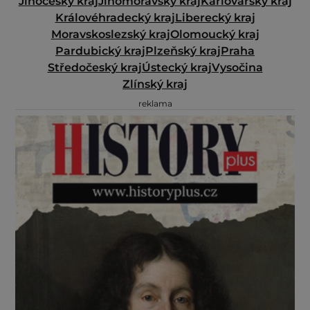
Jihočeský kraj
Jihomoravský kraj
Karlovarský kraj
Královéhradecký kraj
Liberecký kraj
Moravskoslezský kraj
Olomoucký kraj
Pardubický kraj
Plzeňský kraj
Praha
Středočeský kraj
Ústecký kraj
Vysočina
Zlínský kraj
reklama