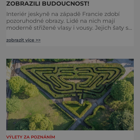
ZOBRAZILI BUDOUCNOST!
Interiér jeskyně na západě Francie zdobí
pozoruhodné obrazy. Lidé na nich mají
moderně střižené vlasy i vousy. Jejich šaty se
poprvé objevily až ve středověku. Malby jsou
zobrazit více >>
ale staré tisíce let. Jak je to možné?
Francouzská jeskyně La Marche byla
objevena ve třicátých letech minulého
století. Skrývala překvapivý objev. Foto:
pinterest.
VÝLETY ZA POZNÁNÍM