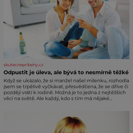
skutecnepribehy.cz
Odpustit je úleva, ale bývá to nesmírně těžké
Když se ukázalo, že si manžel našel milenku, rozhodla
jsem se trpělivě vyčkávat, přesvědčena, že se dříve či
později vrátí k rodině. Možná je to jedna z nejtěžších
věcí na světě. Ale každý, kdo s tím má nějaké
zkušenosti, se zapřísahá, že pokud odpustíte,
znatelně se vám uleví. Když se ke mně doneslo, že si
manžel pořídil milenku,