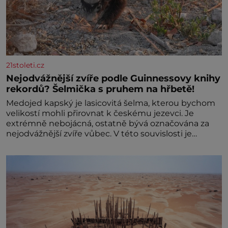
21stoleti.cz
Nejodvážnější zvíře podle Guinnessovy knihy
rekordů? Šelmička s pruhem na hřbetě!
Medojed kapský je lasicovitá šelma, kterou bychom
velikostí mohli přirovnat k českému jezevci. Je
extrémně nebojácná, ostatně bývá označována za
nejodvážnější zvíře vůbec. V této souvislosti je
dokonc