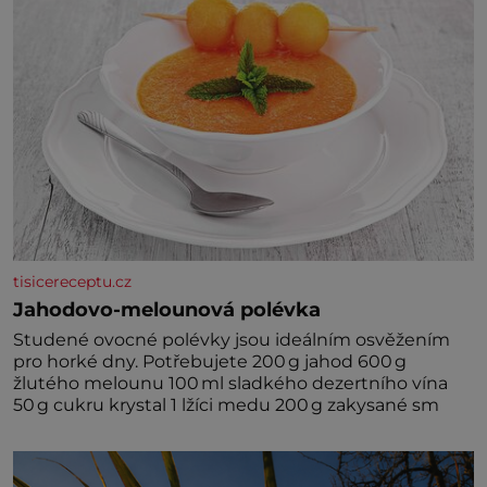
tisicereceptu.cz
Jahodovo-melounová polévka
Studené ovocné polévky jsou ideálním osvěžením
pro horké dny. Potřebujete 200 g jahod 600 g
žlutého melounu 100 ml sladkého dezertního vína
50 g cukru krystal 1 lžíci medu 200 g zakysané sm