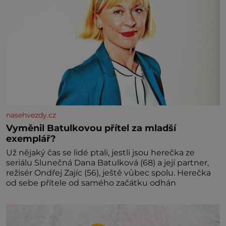
nasehvezdy.cz
Vyměnil Batulkovou přítel za mladší
exemplář?
Už nějaký čas se lidé ptali, jestli jsou herečka ze
seriálu Slunečná Dana Batulková (68) a její partner,
režisér Ondřej Zajíc (56), ještě vůbec spolu. Herečka
od sebe přítele od samého začátku odhán