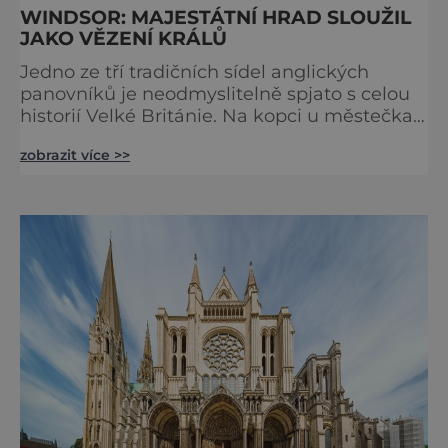
WINDSOR: MAJESTÁTNÍ HRAD SLOUŽIL
JAKO VĚZENÍ KRÁLŮ
Jedno ze tří tradičních sídel anglických
panovníků je neodmyslitelně spjato s celou
historií Velké Británie. Na kopci u městečka
Windsor v jižní Anglii asi 30 kilometrů od
zobrazit více >>
Londýna, se tyčí gigantická stavba,
obklopená věčně zelenými trávníky. Její
gotické věže budí obdiv znalců architektury,
vysoké hradby zase respekt nepřátel, kteří by
chtěli komplex dobýt. Za bezmála 950 let
jeho existence z