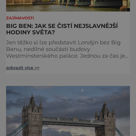
ZAJÍMAVOSTI
BIG BEN: JAK SE ČISTÍ NEJSLAVNĚJŠÍ
HODINY SVĚTA?
Jen těžko si lze představit Londýn bez Big
Benu, nedílné součásti budovy
Westminsterského paláce. Jednou za čas je
však potřeba slavné pamětihodnosti
zobrazit více >>
opucovat zašedlý kabát. Na konci srpna roku
2015 loňského roku prošel slavný Big Ben
důkladnou očistnou kúrou, při které mu
čtyřčlenná údržbářská četa, vyzbrojena
hadry a kbelíky s mýdlovou vodou, po
několik dní navracela zašlý lesk. [caption