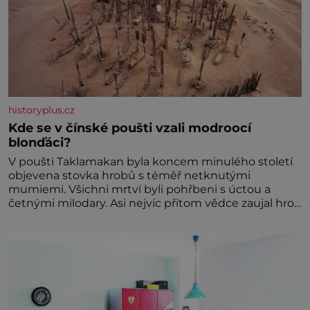
historyplus.cz
Kde se v čínské poušti vzali modroocí
blonďáci?
V poušti Taklamakan byla koncem minulého století
objevena stovka hrobů s téměř netknutými
mumiemi. Všichni mrtví byli pohřbeni s úctou a
četnými milodary. Asi nejvíc přitom vědce zaujal hrob
tříměsíčního chlapečka s modrou filcovou čapkou, z
níž se draly blonďaté vlásky. Fakt, že jsou těla
dávných lidí nesmírně dobře zachovalá, přičítají
odborníci zdejším klimatickým podmínkám. Sucho,
prosolené písky a extrémně