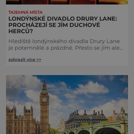
TAJEMNÁ MÍSTA
LONDÝNSKÉ DIVADLO DRURY LANE:
PROCHÁZEJÍ SE JÍM DUCHOVÉ
HERCŮ?
Hlediště londýnského divadla Drury Lane
je potemnělé a prázdné. Přesto se jím ale
linou podivné zvuky. Z jeviště je slyšet
zobrazit více >>
jakési mumlání, z nedaleké chodby čísi
kroky a ze šaten tlumené výkřiky. V divadle
totiž údajně straší. Stavbu londýnského
divadla Drury Lane dotoval bohatý herec a
divadelník ze 17. století jménem Thomas
Kill