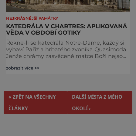
NEJKRÁSNĚJŠÍ PAMÁTKY
KATEDRÁLA V CHARTRES: APLIKOVANÁ
VĚDA V OBDOBÍ GOTIKY
Řekne-li se katedrála Notre-Dame, každý si
vybaví Paříž a hrbatého zvoníka Quasimoda.
Jenže chrámy zasvěcené matce Boží nejsou
ve Francii ničím výjimečným. Třeba
zobrazit více >>
obyvatelé města Rouen se mohou pochlubit
stejnojmennou katedrálou, která je se svými
151 metry čtvrtou nejvyšší křesťanskou
stavbou světa. Ovšem nejpůsobivější perlou
toho jména je ta, která se nachází v Chartres.
« ZPĚT NA VŠECHNY
DALŠÍ MÍSTA Z MÉHO
Městečko Chartres se
ČLÁNKY
OKOLÍ ›