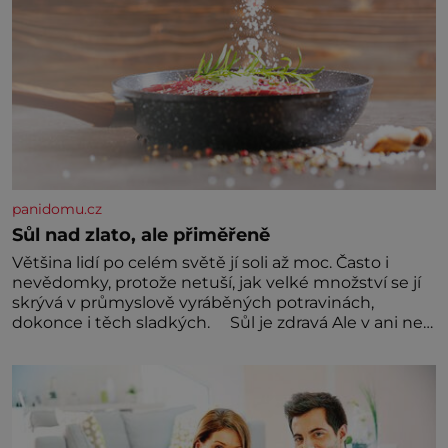
panidomu.cz
Sůl nad zlato, ale přiměřeně
Většina lidí po celém světě jí soli až moc. Často i
nevědomky, protože netuší, jak velké množství se jí
skrývá v průmyslově vyráběných potravinách,
dokonce i těch sladkých. Sůl je zdravá Ale v ani ne
třetinovém množství, než je pro většinu populace
běžné. Její základní složky– sodík a chlór – jsou
zásadní pro správné hospodaření