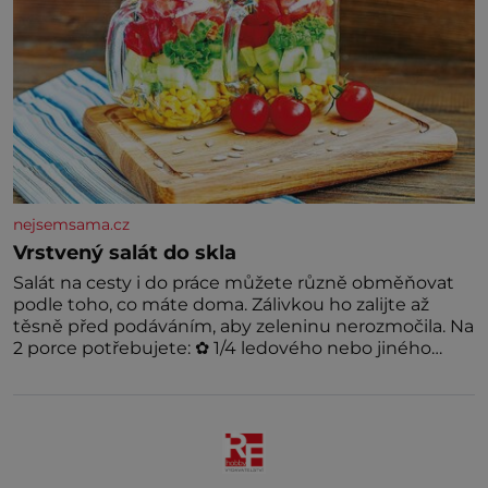
nejsemsama.cz
Vrstvený salát do skla
Salát na cesty i do práce můžete různě obměňovat
podle toho, co máte doma. Zálivkou ho zalijte až
těsně před podáváním, aby zeleninu nerozmočila. Na
2 porce potřebujete: ✿ 1/4 ledového nebo jiného
salátu (římský salát, polníček…) ✿ 1 malá konzerva
kukuřice ✿ ½ okurky ✿ 2 rajčata Zálivka: ✿ 4 lžíce
olivového oleje ✿ 1 lžíci citronové šťávy ✿ ½ stroužku