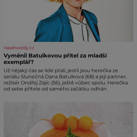
nasehvezdy.cz
Vyměnil Batulkovou přítel za mladší
exemplář?
Už nějaký čas se lidé ptali, jestli jsou herečka ze
seriálu Slunečná Dana Batulková (68) a její partner,
režisér Ondřej Zajíc (56), ještě vůbec spolu. Herečka
od sebe přítele od samého začátku odhán