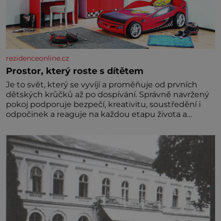
rezidenceonline.cz
Prostor, který roste s dítětem
Je to svět, který se vyvíjí a proměňuje od prvních
dětských krůčků až po dospívání. Správně navržený
pokoj podporuje bezpečí, kreativitu, soustředění i
odpočinek a reaguje na každou etapu života a
specifické potřeby dítěte. Pro nejmenší je klíčová
jednoduchost, měkkost a bezpečí, proto by pokoj
miminka měl působit především klidně a útulně.
Předškolní věk je