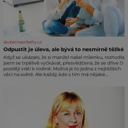
skutecnepribehy.cz
Odpustit je úleva, ale bývá to nesmírně těžké
Když se ukázalo, že si manžel našel milenku, rozhodla
jsem se trpělivě vyčkávat, přesvědčena, že se dříve či
později vrátí k rodině. Možná je to jedna z nejtěžších
věcí na světě. Ale každý, kdo s tím má nějaké
zkušenosti, se zapřísahá, že pokud odpustíte,
znatelně se vám uleví. Když se ke mně doneslo, že si
manžel pořídil milenku,