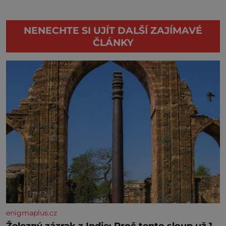
NENECHTE SI UJÍT DALŠÍ ZAJÍMAVÉ
ČLÁNKY
enigmaplus.cz
Železný zázrak z Indie: Proč tento sloup už 1