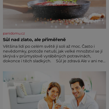
panidomu.cz
Sůl nad zlato, ale přiměřeně
Většina lidí po celém světě jí soli až moc. Často i
nevědomky, protože netuší, jak velké množství se jí
skrývá v průmyslově vyráběných potravinách,
dokonce i těch sladkých. Sůl je zdravá Ale v ani ne
třetinovém množství, než je pro většinu populace
běžné. Její základní složky– sodík a chlór – jsou
zásadní pro správné hospodaření