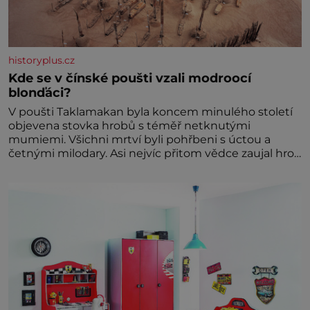
historyplus.cz
Kde se v čínské poušti vzali modroocí
blonďáci?
V poušti Taklamakan byla koncem minulého století
objevena stovka hrobů s téměř netknutými
mumiemi. Všichni mrtví byli pohřbeni s úctou a
četnými milodary. Asi nejvíc přitom vědce zaujal hrob
tříměsíčního chlapečka s modrou filcovou čapkou, z
níž se draly blonďaté vlásky. Fakt, že jsou těla
dávných lidí nesmírně dobře zachovalá, přičítají
odborníci zdejším klimatickým podmínkám. Sucho,
prosolené písky a extrémně