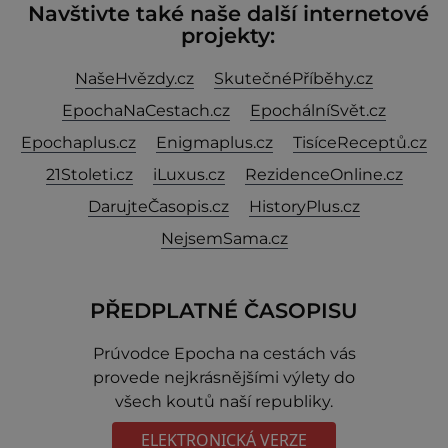
Navštivte také naše další internetové
projekty:
NašeHvězdy.cz
SkutečnéPříběhy.cz
EpochaNaCestach.cz
EpochálníSvět.cz
Epochaplus.cz
Enigmaplus.cz
TisíceReceptů.cz
21Stoleti.cz
iLuxus.cz
RezidenceOnline.cz
DarujteČasopis.cz
HistoryPlus.cz
NejsemSama.cz
PŘEDPLATNÉ ČASOPISU
Prúvodce Epocha na cestách vás
provede nejkrásnějšími výlety do
všech koutů naší republiky.
ELEKTRONICKÁ VERZE