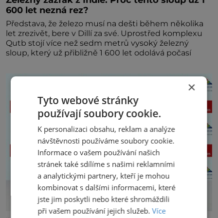
600 let nezná rez?
Představa, že železo musí na dešti během několika
let zrezivět, bere v Dillí za své. Uprostřed komplexu
Qutb stojí více než sedm metrů vysoký železný
sloup, který už přibližně 1 600 let odolává počasí
×
Tyto webové stránky
používají soubory cookie.
K personalizaci obsahu, reklam a analýze
návštěvnosti používáme soubory cookie.
Informace o vašem používání našich
stránek také sdílíme s našimi reklamními
a analytickými partnery, kteří je mohou
kombinovat s dalšími informacemi, které
jste jim poskytli nebo které shromáždili
při vašem používání jejich služeb.
Více