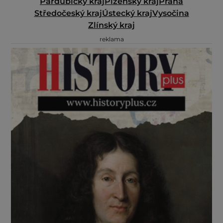
Pardubický kraj
Plzeňský kraj
Praha
Středočeský kraj
Ústecký kraj
Vysočina
Zlínský kraj
reklama