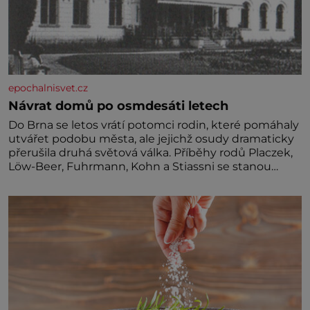
epochalnisvet.cz
Návrat domů po osmdesáti letech
Do Brna se letos vrátí potomci rodin, které pomáhaly
utvářet podobu města, ale jejichž osudy dramaticky
přerušila druhá světová válka. Příběhy rodů Placzek,
Löw-Beer, Fuhrmann, Kohn a Stiassni se stanou
jednou z hlavních dramaturgických linií festivalu
židovské kultury ŠTETL FEST 2026. Některé návraty
nejsou jednoduché. Místa, která si člověk pamatuje z
rodinných vyprávění, už dávno