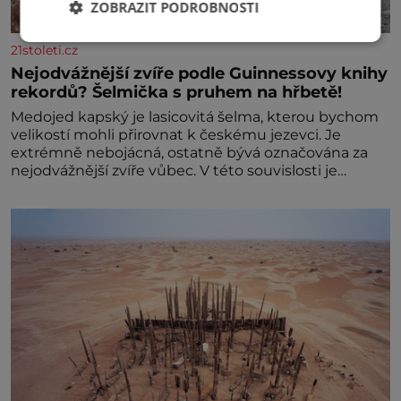
ZOBRAZIT PODROBNOSTI
21stoleti.cz
Nejodvážnější zvíře podle Guinnessovy knihy
rekordů? Šelmička s pruhem na hřbetě!
Medojed kapský je lasicovitá šelma, kterou bychom
velikostí mohli přirovnat k českému jezevci. Je
extrémně nebojácná, ostatně bývá označována za
nejodvážnější zvíře vůbec. V této souvislosti je
dokonc