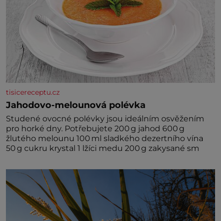
tisicereceptu.cz
Jahodovo-melounová polévka
Studené ovocné polévky jsou ideálním osvěžením
pro horké dny. Potřebujete 200 g jahod 600 g
žlutého melounu 100 ml sladkého dezertního vína
50 g cukru krystal 1 lžíci medu 200 g zakysané sm