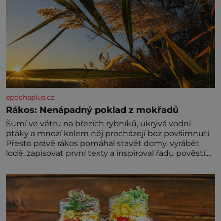
epochaplus.cz
Rákos: Nenápadný poklad z mokřadů
Šumí ve větru na březích rybníků, ukrývá vodní
ptáky a mnozí kolem něj procházejí bez povšimnutí.
Přesto právě rákos pomáhal stavět domy, vyrábět
lodě, zapisovat první texty a inspiroval řadu pověstí.
Tato skromná, ale užitečná rostlina provází člověka
už tisíce let. Většina lidí vnímá rákos jen jako
obyčejnou kulisu letního koupání. Stačí se však
podívat