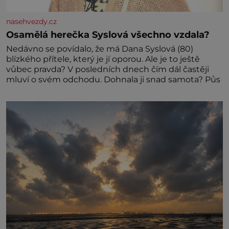
nasehvezdy.cz
Osamělá herečka Syslová všechno vzdala?
Nedávno se povídalo, že má Dana Syslová (80)
blízkého přítele, který je jí oporou. Ale je to ještě
vůbec pravda? V posledních dnech čím dál častěji
mluví o svém odchodu. Dohnala ji snad samota? Půs