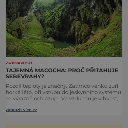
Prudk
ZAJÍMAVOSTI
TAJEMNÁ MACOCHA: PROČ PŘITAHUJE
SEBEVRAHY?
Rozdíl teploty je značný. Zatímco venku zuří
horké léto, při vstupu do jeskynního systému
se výrazně ochlazuje. Ve vzduchu je vlhkost,
dno jeskyně tvoří vodní hladina. Pohled ze
zobrazit více >>
stometrové hloubky propasti Macocha je
neskutečný a nádherný. A mrazivý, když si
uvědomíme, že tělo sebevraha dopadne na