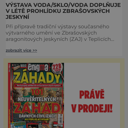
VÝSTAVA VODA/SKLO/VODA DOPLŇUJE
V LÉTĚ PROHLÍDKU ZBRAŠOVSKÝCH
JESKYNÍ
Při přípravě tradiční výstavy současného
výtvarného umění ve Zbrašovských
aragonitových jeskyních (ZAJ) v Teplicích
nad Bečvou na Přerovsku sáhli pořadatelé
zobrazit více >>
letos opět do osvědčených vod. Již poosmé
zde vystavují svá díla skláři, protože právě
sklo je ideálním materiálem pro prezentaci v
prostorách s vysokou vzdušnou vlhkostí a
působivě komunikuje se strukturou zdejších
skalních stěn. Na výstav