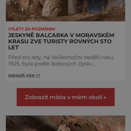
VÝLETY ZA POZNÁNÍM
JESKYNĚ BALCARKA V MORAVSKÉM
KRASU ZVE TURISTY ROVNÝCH STO
LET
Před sto lety, na Velikonoční neděli roku
1925, byla podle dobových zpráv
„odevzdána veřejnosti" jeskyně Balcarka
zobrazit více >>
v Moravském krasu. Tehdejší Akciová
společnost Moravský kras, která si bohatě
zdobenou jeskyni v Ostrově u Macochy
vzala do správy, ji zpřístupnila už rok po
Zobrazit místa v mém okolí »
objevu. Místní rolník a lidovecký poslanec
Národního shromáždění Josef Šamalík
nejprve 16. června 1923 objevil samostatnou
du