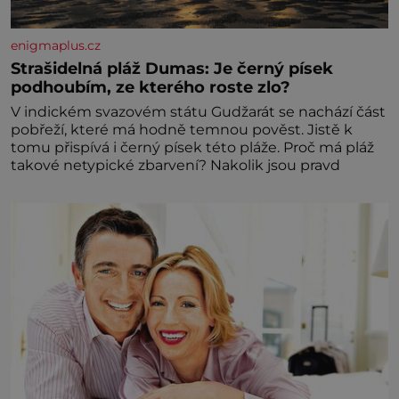
enigmaplus.cz
Strašidelná pláž Dumas: Je černý písek
podhoubím, ze kterého roste zlo?
V indickém svazovém státu Gudžarát se nachází část
pobřeží, které má hodně temnou pověst. Jistě k
tomu přispívá i černý písek této pláže. Proč má pláž
takové netypické zbarvení? Nakolik jsou pravd