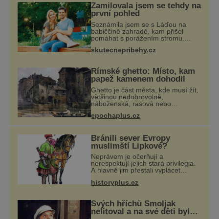
dno během pouhých čtyř vteřin. Píše se rok
Zamilovala jsem se tehdy na
1723. Kněz minoritského kláštera v Brně a
první pohled
jeho pozdější p
Seznámila jsem se s Láďou na
babiččině zahradě, kam přišel
pomáhat s porážením stromu.
Babička mě před ním ale
skutecnepribehy.cz
varovala… Babička se mě často
ptávala, kdy se už konečně vdám.
Dost mě to deptalo,
Římské ghetto: Místo, kam
papež kamenem dohodil
Ghetto je část města, kde musí žít,
většinou nedobrovolně,
náboženská, rasová nebo
národnostní menšina obyvatel.
epochaplus.cz
Bohaté historické zkušenosti mají s
takovým životem Židé. Už od
středověku jsou totiž
Bránili sever Evropy
muslimští Lipkové?
Neprávem je očerňují a
nerespektují jejich stará privilegia.
A hlavně jim přestali vyplácet
dohodnutý žold! Lipkové proti
historyplus.cz
těmto „podrazům“ hlasitě
protestují, jenže spravedlnosti
nedosáhnou. Proto se
Svých hříchů Smoljak
nelitoval a na své děti byl