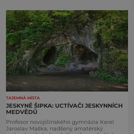
Obdivovat přírodní krásy jich sem
každoročně přijede na šedesát tisíc. Na
vrchu Špraněk nedaleko Javoříčka lidé
odnepaměti znali skalní dutinu zvanou
Svěcená díra. Byla dlouhá dvacet metrů a ši
TAJEMNÁ MÍSTA
JESKYNĚ ŠIPKA: UCTÍVAČI JESKYNNÍCH
MEDVĚDŮ
Profesor novojičínského gymnázia Karel
Jaroslav Maška, nadšený amatérský