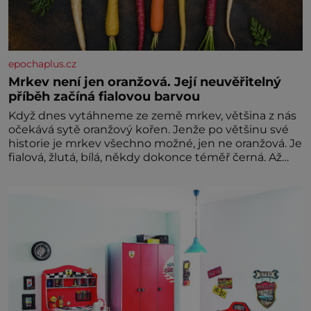
epochaplus.cz
Mrkev není jen oranžová. Její neuvěřitelný
příběh začíná fialovou barvou
Když dnes vytáhneme ze země mrkev, většina z nás
očekává sytě oranžový kořen. Jenže po většinu své
historie je mrkev všechno možné, jen ne oranžová. Je
fialová, žlutá, bílá, někdy dokonce téměř černá. Až
díky stovkám let pečlivého šlechtění se z ní stává
zelenina, bez které si českou zahradu ani
nedokážeme představit. Její příběh je