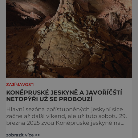
ZAJÍMAVOSTI
KONĚPRUSKÉ JESKYNĚ A JAVOŘÍČŠTÍ
NETOPÝŘI UŽ SE PROBOUZÍ
Hlavní sezóna zpřístupněných jeskyní sice
začne až další víkend, ale už tuto sobotu 29.
března 2025 zvou Koněpruské jeskyně na
Berounsku na Jarní probouzení domu
zobrazit více >>
přírody Českého krasu. Javoříčské jeskyně na