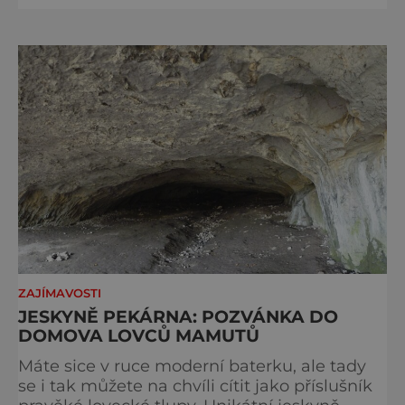
Olomoucku zase v sobotu chystají oblíbené
Probouzení netopýrů. Program Zahájení
sezóny v Koněpruských jeskyních na Zlatém
koni v Českém krasu je naplánován v sobotu
od 9:00 do 16:00. „Buďte
ZAJÍMAVOSTI
JESKYNĚ PEKÁRNA: POZVÁNKA DO
DOMOVA LOVCŮ MAMUTŮ
Máte sice v ruce moderní baterku, ale tady
se i tak můžete na chvíli cítit jako příslušník