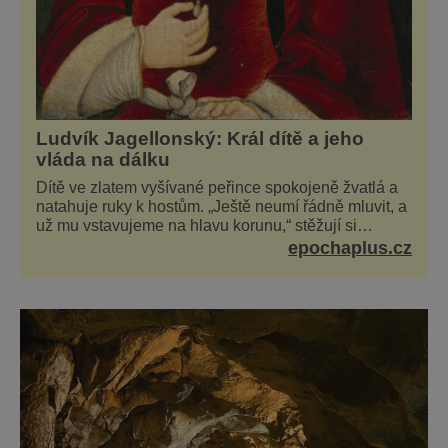
Ludvík Jagellonský: Král dítě a jeho
vláda na dálku
Dítě ve zlatem vyšívané peřince spokojeně žvatlá a
natahuje ruky k hostům. „Ještě neumí řádně mluvit, a
už mu vstavujeme na hlavu korunu,“ stěžují si
současníci, pro které je k neuvěření, že droboučký
epochaplus.cz
princ se dnes stal králem. Otázka za milion, na niž by
všichni, zejména stárnoucí a nemocný král Vl