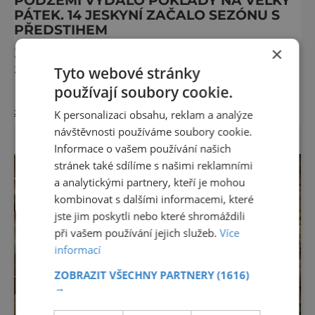
PÁTEK. 14 JESKYNÍ ZAČALO SEZÓNU S
PŘEDSTIHEM
×
Zpřístupněné jeskyně České republiky letos
zahájily jarní sezónu dříve. Pět jeskyní
Tyto webové stránky
Moravského krasu (Balcarka, Kateřinská,
používají soubory cookie.
Punkevní, Sloupsko-šošůvské a Výpustek),
zobrazit více >>
Jeskyně Na Turoldu u Mikulova a Bozkovské
K personalizaci obsahu, reklam a analýze
dolomitové jeskyně v Podkrkonoší otevřely
návštěvnosti používáme soubory cookie.
dle prodloužené otevírací doby pro duben již
Informace o vašem používání našich
od Velkého pátku 29. března. Pět jeskyní v
stránek také sdílíme s našimi reklamními
Olomouckém kraji (Javoříčské, Mladečské,
a analytickými partnery, kteří je mohou
Na Pomezí, Na Špič
kombinovat s dalšími informacemi, které
jste jim poskytli nebo které shromáždili
při vašem používání jejich služeb.
Více
informací
ZOBRAZIT VŠECHNY PARTNERY
(1616)
→