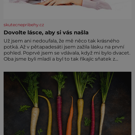
skutecnepribehy.cz
Dovolte lásce, aby si vás našla
Už jsem ani nedoufala, že mě něco tak krásného
potká. Až v pětapadesáti jsem zažila lásku na první
pohled. Poprvé jsem se vdávala, když mi bylo dvacet.
Oba jsme byli mladí a byl to tak říkajíc sňatek z
rozumu. Rodiče nás dali dohromady, Toník byl dobře
zaopatřený mladý muž. Manželství nám oběma moc
nesvědčilo, brzy jsme zjistili, že