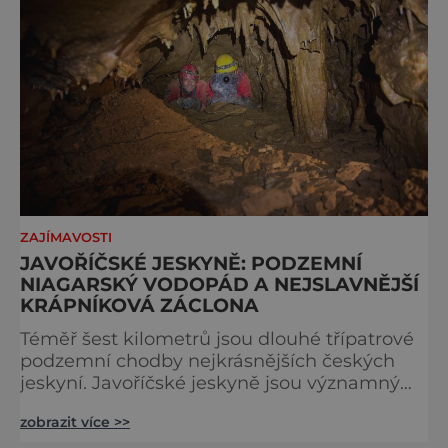
ZAJÍMAVOSTI
JAVOŘÍČSKÉ JESKYNĚ: PODZEMNÍ
NIAGARSKÝ VODOPÁD A NEJSLAVNĚJŠÍ
KRÁPNÍKOVÁ ZÁCLONA
Téměř šest kilometrů jsou dlouhé třípatrové
podzemní chodby nejkrásnějších českých
jeskyní. Javoříčské jeskyně jsou významným
zimovištěm netopýrů a vrápenců, ale turistů
zobrazit více >>
tu potkáme přece jen o poznání víc.