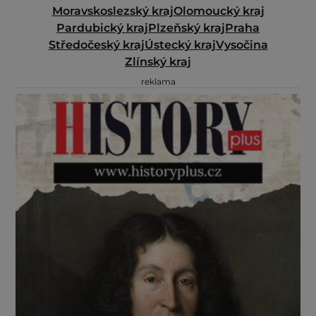
Moravskoslezský kraj
Olomoucký kraj
Pardubický kraj
Plzeňský kraj
Praha
Středočeský kraj
Ústecký kraj
Vysočina
Zlínský kraj
reklama