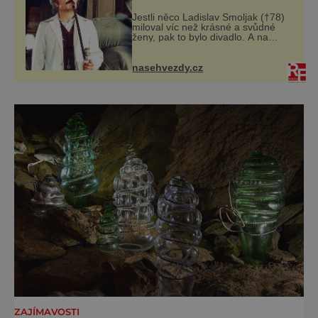
velmi pyšný
Jestli něco Ladislav Smoljak (†78)
miloval víc než krásné a svůdné
ženy, pak to bylo divadlo. A na
divadelních prknech stál ještě pár
dní před tím, než odešel do
uměleckého nebe. Kdysi někdo z
nasehvezdy.cz
přátel
ZAJÍMAVOSTI