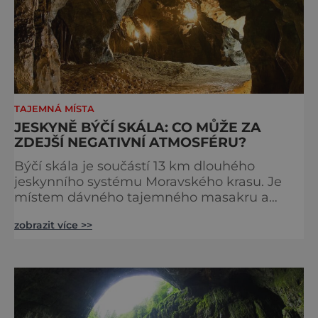
TAJEMNÁ MÍSTA
JESKYNĚ BÝČÍ SKÁLA: CO MŮŽE ZA
ZDEJŠÍ NEGATIVNÍ ATMOSFÉRU?
Býčí skála je součástí 13 km dlouhého
jeskynního systému Moravského krasu. Je
místem dávného tajemného masakru a
údajné negativní energie. V panenské
zobrazit více >>
přírodě poblíž Křtinského potoka se nachází
ponurý jeskynní komplex, kde snad sídlí
samotné zlo! Temné síly zde údajně bloudí
po krvavém řádění, které pamatuje hluboká
i nedávná historie. Na místě zřejmě
docházelo k nesmírně krutým událostem.