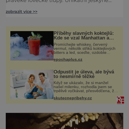
pravěké lovecké tlupy. Unikátní jeskyně
Pekárna takových za tisíce let zažila
zobrazit více >>
nespočet a svou atmosféru si zachovala
dodnes.jeskyn Když spisovatel Eduard Štorch
psal své slavné dílo Lovci mamutů, měl
poměrně jasnou představu, kde svou tlupu
Příběhy slavných koktejlů:
prehistorických lidí ubytuje. Jeskyně, která
Kde se vzal Manhattan a
Bloody Mary?
mu posloužila za vzor,
Promíchejte whiskey, červený
vermut, několik střiků koktejlových
bitters a led, sceďte, ozdobte
koktejlovou třešinkou a tadá…
epochaplus.cz
Manhattan je tu! A pokud to má být
skutečně on, dejte si pozor, ať
místo
Odpustit je úleva, ale bývá
to nesmírně těžké
Když se ukázalo, že si manžel
našel milenku, rozhodla jsem se
trpělivě vyčkávat, přesvědčena, že
se dříve či později vrátí k rodině.
skutecnepribehy.cz
Možná je to jedna z nejtěžších věcí
na světě. Ale každý, kdo s tím