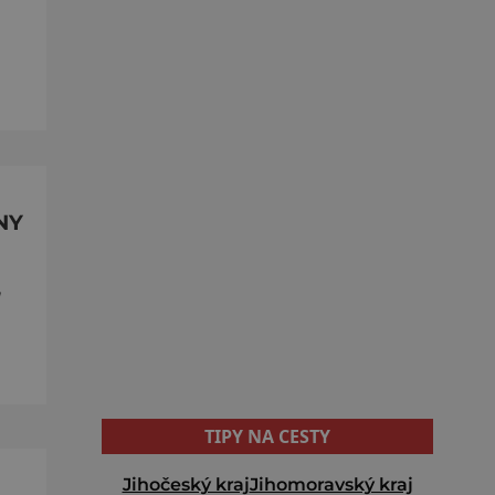
NY
,
TIPY NA CESTY
Jihočeský kraj
Jihomoravský kraj