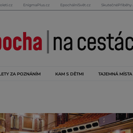
oleti.cz
EnigmaPlus.cz
EpochálníSvět.cz
SkutečnéPříběhy.
LETY ZA POZNÁNÍM
KAM S DĚTMI
TAJEMNÁ MÍSTA