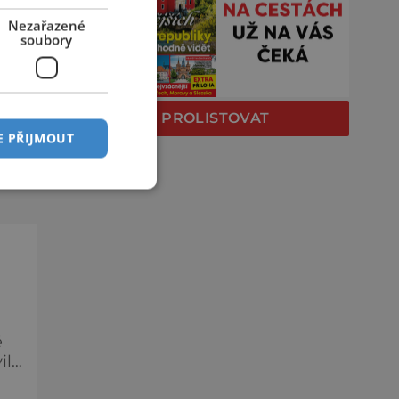
O
Nezařazené
soubory
ě
a
PROLISTOVAT
e
E PŘIJMOUT
c,
ě
ily