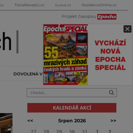
cz
TisíceReceptů.cz
iLuxus.cz
RezidenceOnline.cz
Projekt časopisu
×
DOVOLENÁ V ZAHRANIČÍ
KALENDÁŘ AKCÍ
KALENDÁŘ AKCÍ
<<
Srpen 2026
>>
27
28
29
30
31
1
2