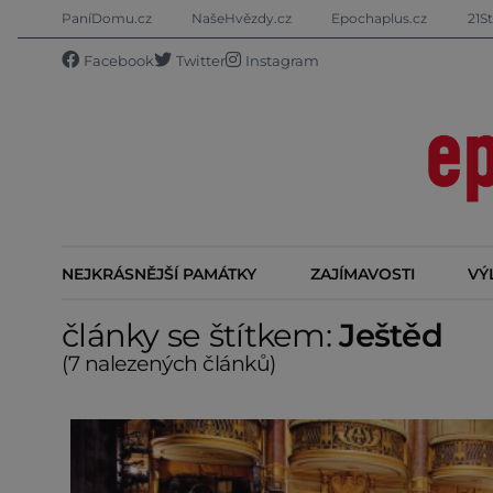
PaníDomu.cz
NašeHvězdy.cz
Epochaplus.cz
21St
Facebook
Twitter
Instagram
NEJKRÁSNĚJŠÍ PAMÁTKY
ZAJÍMAVOSTI
VÝ
články se štítkem:
Ještěd
(7 nalezených článků)