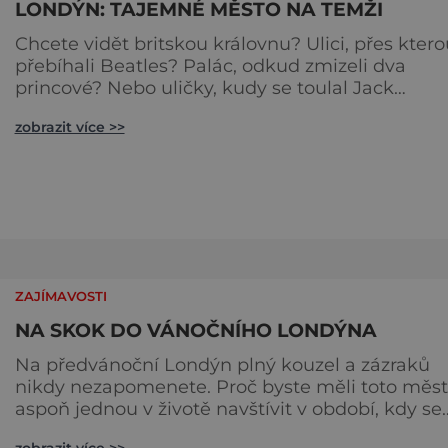
LONDÝN: TAJEMNÉ MĚSTO NA TEMŽI
Chcete vidět britskou královnu? Ulici, přes ktero
přebíhali Beatles? Palác, odkud zmizeli dva
princové? Nebo uličky, kudy se toulal Jack
Rozparovač? Problém je jediný: jak to všechno
zobrazit více >>
stihnout? Kouzelný Londýn vám určitě učaruje.
Trochu se podobá Praze tím, že jednotlivé palác
nejsou daleko od sebe. Pokud už nemáte štěstí,
abyste do Buckinghamského paláce viděli vjížd
či odjíždět královnu Alž
ZAJÍMAVOSTI
NA SKOK DO VÁNOČNÍHO LONDÝNA
Na předvánoční Londýn plný kouzel a zázraků
nikdy nezapomenete. Proč byste měli toto město
aspoň jednou v životě navštívit v období, kdy se
chystá na nejkrásnější svátky v roce? Nákupy,
zobrazit více >>