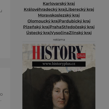
Karlovarský kraj
Královéhradecký kraj
Liberecký kraj
u
Moravskoslezský kraj
Olomoucký kraj
Pardubický kraj
Plzeňský kraj
Praha
Středočeský kraj
Ústecký kraj
Vysočina
Zlínský kraj
e
reklama
ět