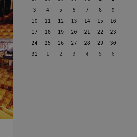
3
4
5
6
7
8
9
10
11
12
13
14
15
16
17
18
19
20
21
22
23
24
25
26
27
28
29
30
31
1
2
3
4
5
6