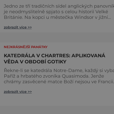
Jedno ze tří tradičních sídel anglických panovní
je neodmyslitelně spjato s celou historií Velké
Británie. Na kopci u městečka Windsor v jižní
Anglii asi 30 kilometrů od Londýna, se tyčí
zobrazit více >>
gigantická stavba, obklopená věčně zelenými
trávníky. Její gotické věže budí obdiv znalců
architektury, vysoké hradby zase respekt nepřáte
kteří by chtěli komplex dobýt. Za bezmála 950 l
NEJKRÁSNĚJŠÍ PAMÁTKY
jeho existence z
KATEDRÁLA V CHARTRES: APLIKOVANÁ
VĚDA V OBDOBÍ GOTIKY
Řekne-li se katedrála Notre-Dame, každý si vyb
Paříž a hrbatého zvoníka Quasimoda. Jenže
chrámy zasvěcené matce Boží nejsou ve Francii
ničím výjimečným. Třeba obyvatelé města Rou
zobrazit více >>
se mohou pochlubit stejnojmennou katedrálou,
která je se svými 151 metry čtvrtou nejvyšší
křesťanskou stavbou světa. Ovšem nejpůsobivěj
perlou toho jména je ta, která se nachází v