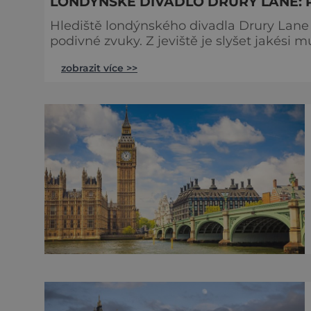
LONDÝNSKÉ DIVADLO DRURY LANE: 
Hlediště londýnského divadla Drury Lane 
podivné zvuky. Z jeviště je slyšet jakési 
tlumené výkřiky. V divadle totiž údajně straší. Stavbu londýnského divadla Drury Lane
zobrazit více >>
bohatý herec a divadelník ze 17. století 