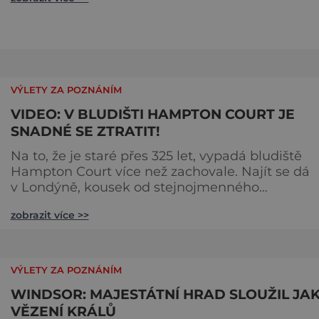
Jak je to možné? Francouzská jeskyně La Marche
byla objevena ve třicátých letech minulého stole
Skrývala překvapivý objev. Foto: pinterest.
VÝLETY ZA POZNÁNÍM
VIDEO: V BLUDIŠTI HAMPTON COURT JE
SNADNÉ SE ZTRATIT!
Na to, že je staré přes 325 let, vypadá bludiště
Hampton Court více než zachovale. Najít se dá
v Londýně, kousek od stejnojmenného
královského paláce. Ze země ho mezi lety 1689 a
zobrazit více >>
1695 vydupou architekti George London (asi 16
1714) a Henry Wise (1653–1738) pro krále Viléma II
Oranžského (1650–1702). Zabírá plochu 1300 m² 
skrývá se v něm 800 metrů cest. Původně se v ž
VÝLETY ZA POZNÁNÍM
plot promění saze
WINDSOR: MAJESTÁTNÍ HRAD SLOUŽIL JA
VĚZENÍ KRÁLŮ