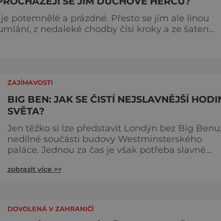
PROCHÁZEJÍ SE JÍM DUCHOVÉ HERCŮ?
je potemnělé a prázdné. Přesto se jím ale linou
mumlání, z nedaleké chodby čísi kroky a ze šaten
 dotoval
jménem Thomas Kill
ZAJÍMAVOSTI
BIG BEN: JAK SE ČISTÍ NEJSLAVNĚJŠÍ HODI
SVĚTA?
Jen těžko si lze představit Londýn bez Big Benu
nedílné součásti budovy Westminsterského
paláce. Jednou za čas je však potřeba slavné
pamětihodnosti opucovat zašedlý kabát. Na konci
zobrazit více >>
srpna roku 2015 loňského roku prošel slavný Big
Ben důkladnou očistnou kúrou, při které mu
čtyřčlenná údržbářská četa, vyzbrojena hadry a
kbelíky s mýdlovou vodou, po několik dní
DOVOLENÁ V ZAHRANIČÍ
navracela zašlý lesk. [caption