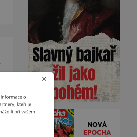
de
o
×
u a
 Informace o
tnery, kteří je
máždili při vašem