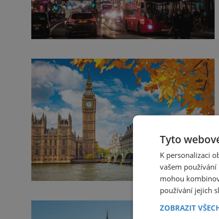
Tyto webové
K personalizaci 
vašem používání n
mohou kombinovat
používání jejich 
ZOBRAZIT VŠEC