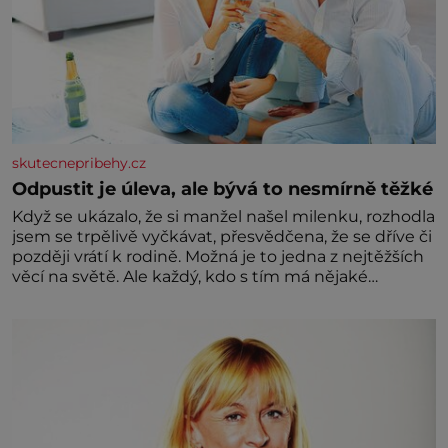
skutecnepribehy.cz
Odpustit je úleva, ale bývá to nesmírně těžké
Když se ukázalo, že si manžel našel milenku, rozhodla
jsem se trpělivě vyčkávat, přesvědčena, že se dříve či
později vrátí k rodině. Možná je to jedna z nejtěžších
věcí na světě. Ale každý, kdo s tím má nějaké
zkušenosti, se zapřísahá, že pokud odpustíte,
znatelně se vám uleví. Když se ke mně doneslo, že si
manžel pořídil milenku,