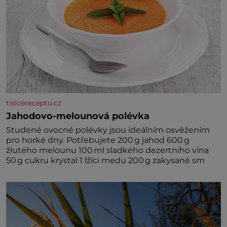
tisicereceptu.cz
Jahodovo-melounová polévka
Studené ovocné polévky jsou ideálním osvěžením
pro horké dny. Potřebujete 200 g jahod 600 g
žlutého melounu 100 ml sladkého dezertního vína
50 g cukru krystal 1 lžíci medu 200 g zakysané sm