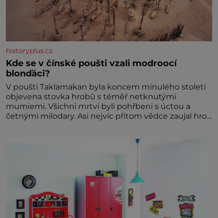
historyplus.cz
Kde se v čínské poušti vzali modroocí
blonďáci?
V poušti Taklamakan byla koncem minulého století
objevena stovka hrobů s téměř netknutými
mumiemi. Všichni mrtví byli pohřbeni s úctou a
četnými milodary. Asi nejvíc přitom vědce zaujal hrob
tříměsíčního chlapečka s modrou filcovou čapkou, z
níž se draly blonďaté vlásky. Fakt, že jsou těla
dávných lidí nesmírně dobře zachovalá, přičítají
odborníci zdejším klimatickým podmínkám. Sucho,
prosolené písky a extrémně