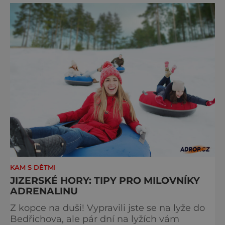
zákoutí Jizerek, ale také další dominanty v
okolí, které rozhodně stojí za návštěvu.
Přestože 56. ČEZ Ji
KAM S DĚTMI
JIZERSKÉ HORY: TIPY PRO MILOVNÍKY
ADRENALINU
Z kopce na duši! Vypravili jste se na lyže do
Bedřichova, ale pár dní na lyžích vám