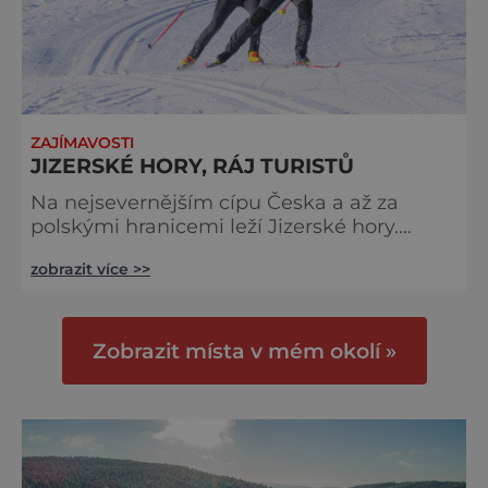
ZAJÍMAVOSTI
JIZERSKÉ HORY, RÁJ TURISTŮ
Na nejsevernějším cípu Česka a až za
polskými hranicemi leží Jizerské hory.
V létě Mekka cyklistů, v zimě pak zejména
zobrazit více >>
běžkařů. Do Jizerek vyrážejí turisté už od 19.
století. Postupně zde bylo vybudováno
množství turistických cest, vyhlídek,
rozhleden, či chat a dnes tyto hory nabízejí
Zobrazit místa v mém okolí »
perfektní zázemí jak pro zapálené
sportovce, tak i pro rodiny s dětmi.
Nejproslulejší zimní atrakcí Jizerských