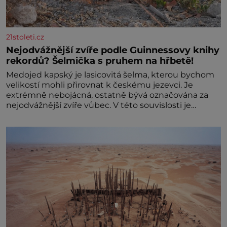
21stoleti.cz
Nejodvážnější zvíře podle Guinnessovy knihy
rekordů? Šelmička s pruhem na hřbetě!
Medojed kapský je lasicovitá šelma, kterou bychom
velikostí mohli přirovnat k českému jezevci. Je
extrémně nebojácná, ostatně bývá označována za
nejodvážnější zvíře vůbec. V této souvislosti je
dokonc