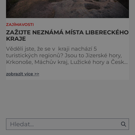
ZAJÍMAVOSTI
ZAŽIJTE NEZNÁMÁ MÍSTA LIBERECKÉHO
KRAJE
Věděli jste, že se v kraji nachází 5
turistických regionů? Jsou to Jizerské hory,
Krkonoše, Máchův kraj, Lužické hory a Český
ráj. A právě tyhle regiony ukrývají celou řadu
zobrazit více >>
míst, která byla doposud mnohým
cestovatelům nepředstavena či dokonce
utajena. Abychom vás namlsali, připravili
jsme si jedno místo z každé oblasti, to
znamená pět nových výletů bude čekat na
vaši návštěvu v časech, kdy ces