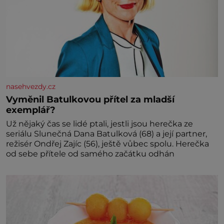
nasehvezdy.cz
Vyměnil Batulkovou přítel za mladší
exemplář?
Už nějaký čas se lidé ptali, jestli jsou herečka ze
seriálu Slunečná Dana Batulková (68) a její partner,
režisér Ondřej Zajíc (56), ještě vůbec spolu. Herečka
od sebe přítele od samého začátku odhán