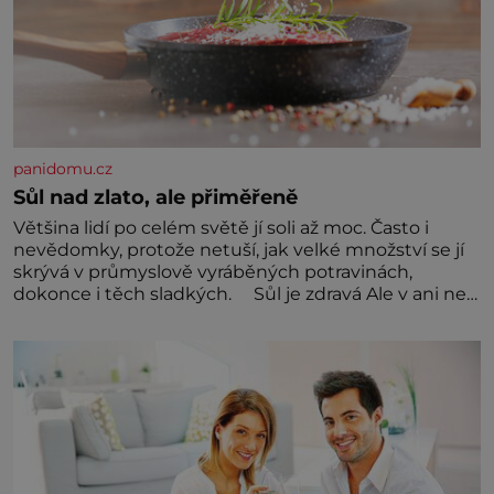
panidomu.cz
Sůl nad zlato, ale přiměřeně
Většina lidí po celém světě jí soli až moc. Často i
nevědomky, protože netuší, jak velké množství se jí
skrývá v průmyslově vyráběných potravinách,
dokonce i těch sladkých. Sůl je zdravá Ale v ani ne
třetinovém množství, než je pro většinu populace
běžné. Její základní složky– sodík a chlór – jsou
zásadní pro správné hospodaření