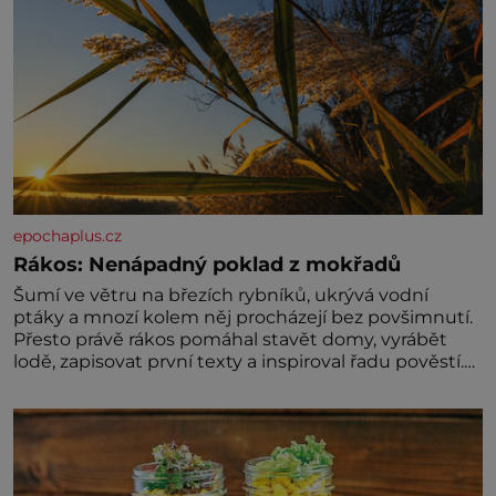
epochaplus.cz
Rákos: Nenápadný poklad z mokřadů
Šumí ve větru na březích rybníků, ukrývá vodní
ptáky a mnozí kolem něj procházejí bez povšimnutí.
Přesto právě rákos pomáhal stavět domy, vyrábět
lodě, zapisovat první texty a inspiroval řadu pověstí.
Tato skromná, ale užitečná rostlina provází člověka
už tisíce let. Většina lidí vnímá rákos jen jako
obyčejnou kulisu letního koupání. Stačí se však
podívat