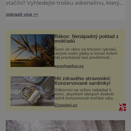
stačilo? Vyhledejte trošku adrenalinu, který
vám vlije krev zpátky do žil! V areálu U
zobrazit více >>
vodárny se vám naskýtá možnost vyzkoušet
oblíbený snowtubing, tedy jízdu na
speciálních nafukovacích duších sněhovým
korytem. 3 různé trasy se odvděčí všem – jak
Rákos: Nenápadný poklad z
malým dětem, tak i nebojácným
mokřadů
milovníkům rychlé jízdy. V případě,
Šumí ve větru na březích rybníků,
ukrývá vodní ptáky a mnozí kolem
něj procházejí bez povšimnutí.
Přesto právě rákos pomáhal stavět
domy, vyrábět lodě, zapisovat první
epochaplus.cz
texty a inspiroval řadu pověstí.
Hit zdravého stravování:
Konzervované sardinky!
Odborníci na výživu nabádají k
tomu, abychom alespoň dvakrát
týdně konzumovali mořské ryby,
což ovšem může být zatěžující pro
21stoleti.cz
peněženku. Dobrou zprávou je, že
hvězdou doporučení se nyní staly
konzervo