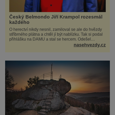
Český Belmondo Jiří Krampol rozesmál
každého
O herectví nikdy nesnil, zamiloval se ale do hvězdy
stříbrného plátna a chtěl jí být nablízku. Tak si podal
přihlášku na DAMU a stal se hercem. Odešel
žižkovský matador, který všude rozdával humor, i
nasehvezdy.cz
když jemu samotnému do smíchu zrovna nebylo. Do
poslední chvíle bojoval hlavně svým optimismem a
vti