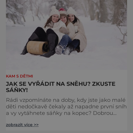
KAM S DĚTMI
JAK SE VYŘÁDIT NA SNĚHU? ZKUSTE
SÁŇKY!
Rádi vzpomínáte na doby, kdy jste jako malé
děti nedočkavě čekaly až napadne první sníh
a vy vytáhnete sáňky na kopec? Dobrou
zprávou je, že v Česku přibývá sáňkařských
zobrazit více >>
drah, které jsou přístupné i pro veřejnost.
Pokud se tedy chystáte na hory,