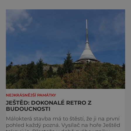
nezapomeňte si sebou kromě lyží přibalit
také sáňky. Určitě se vám budou hodit!
Radovánky ve Špindlu Asi nejznámější a
nejnavštěvovanější dráha se nacház
NEJKRÁSNĚJŠÍ PAMÁTKY
JEŠTĚD: DOKONALÉ RETRO Z
BUDOUCNOSTI
Málokterá stavba má to štěstí, že ji na první
pohled každý pozná. Vysílač na hoře Ještěd