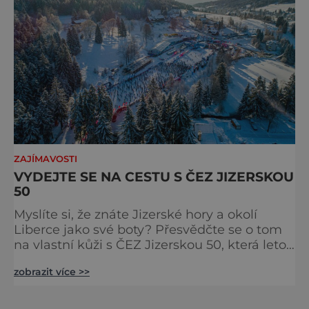
ZAJÍMAVOSTI
VYDEJTE SE NA CESTU S ČEZ JIZERSKOU
50
Myslíte si, že znáte Jizerské hory a okolí
Liberce jako své boty? Přesvědčte se o tom
na vlastní kůži s ČEZ Jizerskou 50, která letos
v termínu 9. - 12. února nabídne čtyři závodní
zobrazit více >>
dny s bouřlivou atmosférou a nabitým
programem. Využijte příležitosti a
procestujte v rámci závodu nejen tajuplná