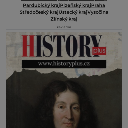
Pardubický kraj
Plzeňský kraj
Praha
Středočeský kraj
Ústecký kraj
Vysočina
Zlínský kraj
reklama