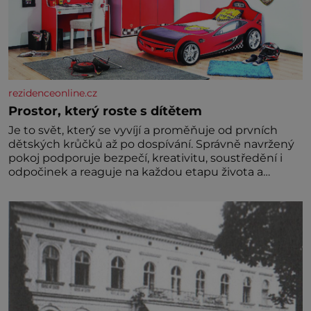
rezidenceonline.cz
Prostor, který roste s dítětem
Je to svět, který se vyvíjí a proměňuje od prvních
dětských krůčků až po dospívání. Správně navržený
pokoj podporuje bezpečí, kreativitu, soustředění i
odpočinek a reaguje na každou etapu života a
specifické potřeby dítěte. Pro nejmenší je klíčová
jednoduchost, měkkost a bezpečí, proto by pokoj
miminka měl působit především klidně a útulně.
Předškolní věk je