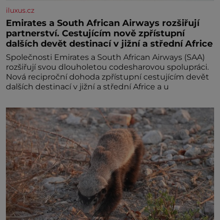
iluxus.cz
Emirates a South African Airways rozšiřují
partnerství. Cestujícím nově zpřístupní
dalších devět destinací v jižní a střední Africe
Společnosti Emirates a South African Airways (SAA)
rozšiřují svou dlouholetou codesharovou spolupráci.
Nová reciproční dohoda zpřístupní cestujícím devět
dalších destinací v jižní a střední Africe a u