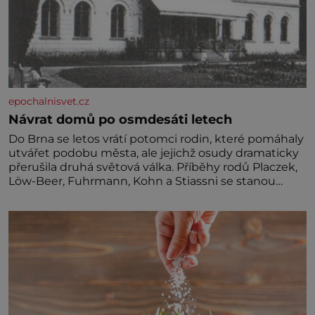
epochalnisvet.cz
Návrat domů po osmdesáti letech
Do Brna se letos vrátí potomci rodin, které pomáhaly
utvářet podobu města, ale jejichž osudy dramaticky
přerušila druhá světová válka. Příběhy rodů Placzek,
Löw-Beer, Fuhrmann, Kohn a Stiassni se stanou
jednou z hlavních dramaturgických linií festivalu
židovské kultury ŠTETL FEST 2026. Některé návraty
nejsou jednoduché. Místa, která si člověk pamatuje z
rodinných vyprávění, už dávno