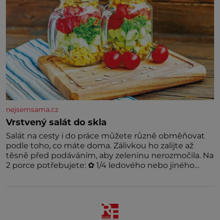
nejsemsama.cz
Vrstvený salát do skla
Salát na cesty i do práce můžete různě obměňovat
podle toho, co máte doma. Zálivkou ho zalijte až
těsně před podáváním, aby zeleninu nerozmočila. Na
2 porce potřebujete: ✿ 1/4 ledového nebo jiného
salátu (římský salát, polníček…) ✿ 1 malá konzerva
kukuřice ✿ ½ okurky ✿ 2 rajčata Zálivka: ✿ 4 lžíce
olivového oleje ✿ 1 lžíci citronové šťávy ✿ ½ stroužku