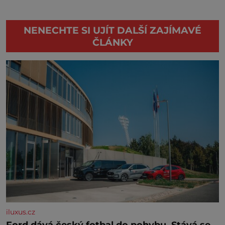
NENECHTE SI UJÍT DALŠÍ ZAJÍMAVÉ
ČLÁNKY
iluxus.cz
Ford dává český fotbal do pohybu. Stává se