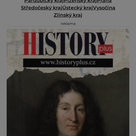
Pardubický kraj
Plzeňský kraj
Praha
Středočeský kraj
Ústecký kraj
Vysočina
Zlínský kraj
reklama