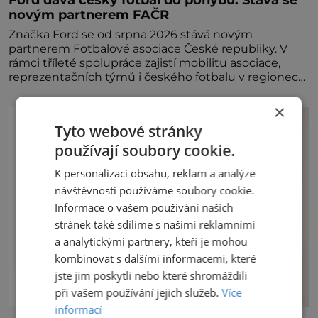
novým partnerem FAČR
Značka Ford se od srpna 2026 stává novým
partnerem Fotbalové asociace České republiky. V
rámci tříleté spolupráce zajistí mobilitu asociace,
reprezentačních týmů i českého fotbalu v regionech.
Partner
×
Tyto webové stránky
používají soubory cookie.
K personalizaci obsahu, reklam a analýze
návštěvnosti používáme soubory cookie.
Informace o vašem používání našich
stránek také sdílíme s našimi reklamními
a analytickými partnery, kteří je mohou
kombinovat s dalšími informacemi, které
jste jim poskytli nebo které shromáždili
při vašem používání jejich služeb.
Více
informací