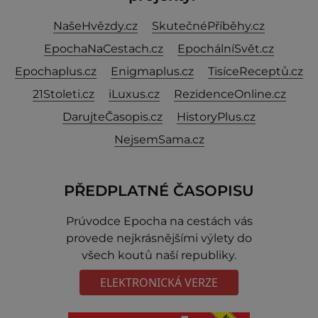
NašeHvězdy.cz
SkutečnéPříběhy.cz
EpochaNaCestach.cz
EpochálníSvět.cz
Epochaplus.cz
Enigmaplus.cz
TisíceReceptů.cz
21Stoleti.cz
iLuxus.cz
RezidenceOnline.cz
DarujteČasopis.cz
HistoryPlus.cz
NejsemSama.cz
PŘEDPLATNÉ ČASOPISU
Prúvodce Epocha na cestách vás
provede nejkrásnějšími výlety do
všech koutů naší republiky.
ELEKTRONICKÁ VERZE