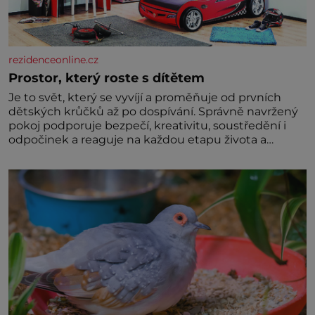
rezidenceonline.cz
Prostor, který roste s dítětem
Je to svět, který se vyvíjí a proměňuje od prvních
dětských krůčků až po dospívání. Správně navržený
pokoj podporuje bezpečí, kreativitu, soustředění i
odpočinek a reaguje na každou etapu života a
specifické potřeby dítěte. Pro nejmenší je klíčová
jednoduchost, měkkost a bezpečí, proto by pokoj
miminka měl působit především klidně a útulně.
Předškolní věk je