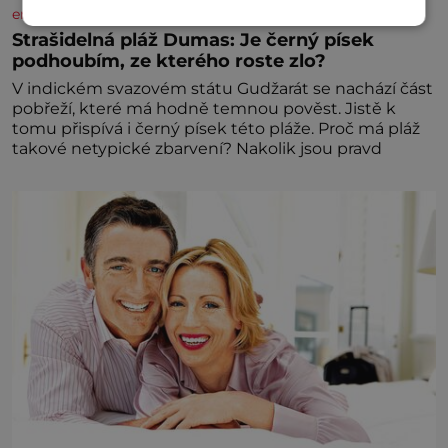
enigmaplus.cz
Strašidelná pláž Dumas: Je černý písek
podhoubím, ze kterého roste zlo?
V indickém svazovém státu Gudžarát se nachází část
pobřeží, které má hodně temnou pověst. Jistě k
tomu přispívá i černý písek této pláže. Proč má pláž
takové netypické zbarvení? Nakolik jsou pravd