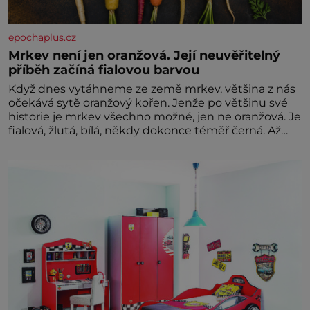
epochaplus.cz
Mrkev není jen oranžová. Její neuvěřitelný
příběh začíná fialovou barvou
Když dnes vytáhneme ze země mrkev, většina z nás
očekává sytě oranžový kořen. Jenže po většinu své
historie je mrkev všechno možné, jen ne oranžová. Je
fialová, žlutá, bílá, někdy dokonce téměř černá. Až
díky stovkám let pečlivého šlechtění se z ní stává
zelenina, bez které si českou zahradu ani
nedokážeme představit. Její příběh je