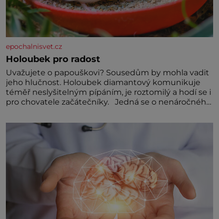
epochalnisvet.cz
Holoubek pro radost
Uvažujete o papouškovi? Sousedům by mohla vadit
jeho hlučnost. Holoubek diamantový komunikuje
téměř neslyšitelným pípáním, je roztomilý a hodí se i
pro chovatele začátečníky. Jedná se o nenáročného
klidného ptáčka, který většinu dne jen posedává.
Hodně času tráví na zemi, kde sbírá zbytky semínek
Jeho domovinou je prakticky celá Austrálie s
výjimkou pobřežní oblasti.