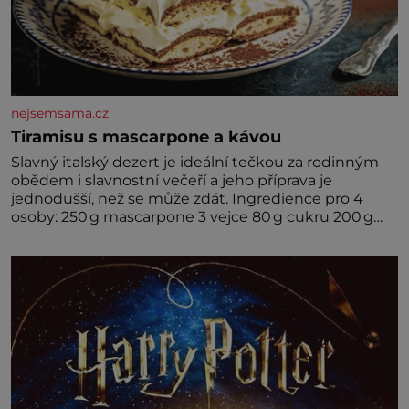
nejsemsama.cz
Tiramisu s mascarpone a kávou
Slavný italský dezert je ideální tečkou za rodinným
obědem i slavnostní večeří a jeho příprava je
jednodušší, než se může zdát. Ingredience pro 4
osoby: 250 g mascarpone 3 vejce 80 g cukru 200 g
cukrářských piškotů 250 ml silné kávy 2 lžíce
amaretta kakao na posypání Postup: Oddělte
žloutky od bílků. Žloutky vyšlehejte s cukrem do
světlé pěny a postupně do nich vmíchejte
mascarpone, aby vznikl hladký