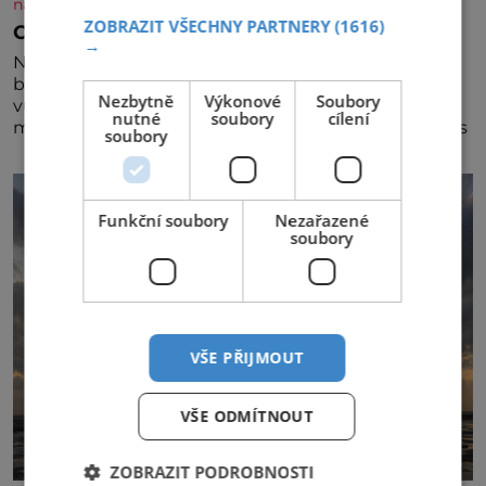
nasehvezdy.cz
ZOBRAZIT VŠECHNY PARTNERY
(1616)
Osamělá herečka Syslová všechno vzdala?
→
Nedávno se povídalo, že má Dana Syslová (80)
blízkého přítele, který je jí oporou. Ale je to ještě
Nezbytně
Výkonové
Soubory
vůbec pravda? V posledních dnech čím dál častěji
nutné
soubory
cílení
mluví o svém odchodu. Dohnala ji snad samota? Půs
soubory
Funkční soubory
Nezařazené
soubory
VŠE PŘIJMOUT
VŠE ODMÍTNOUT
ZOBRAZIT PODROBNOSTI