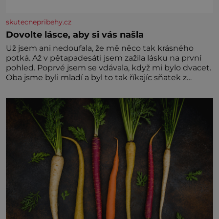
skutecnepribehy.cz
Dovolte lásce, aby si vás našla
Už jsem ani nedoufala, že mě něco tak krásného
potká. Až v pětapadesáti jsem zažila lásku na první
pohled. Poprvé jsem se vdávala, když mi bylo dvacet.
Oba jsme byli mladí a byl to tak říkajíc sňatek z
rozumu. Rodiče nás dali dohromady, Toník byl dobře
zaopatřený mladý muž. Manželství nám oběma moc
nesvědčilo, brzy jsme zjistili, že