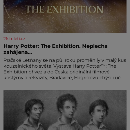
21stoleti.cz
Harry Potter: The Exhibition. Neplecha
zahájena…
Pražské Letňany se na půl roku proměnily v malý kus
kouzelnického světa. Výstava Harry Potter™: The
Exhibition přivezla do Česka originální filmové
kostýmy a rekvizity, Bradavice, Hagridovu chýši i uč