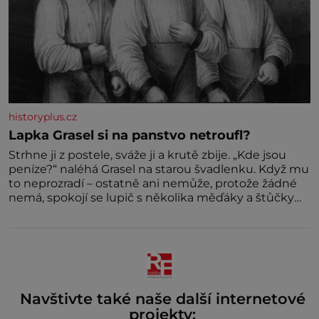
historyplus.cz
Lapka Grasel si na panstvo netroufl?
Strhne ji z postele, sváže ji a krutě zbije. „Kde jsou
peníze?“ naléhá Grasel na starou švadlenku. Když mu
to neprozradí – ostatně ani nemůže, protože žádné
nemá, spokojí se lupič s několika měďáky a štůčky
látky. Zraněná žena pár dní nato umírá. Je to muž
nebývale krutý. Jeho činy budí hrůzu ještě dlouho po
jeho smrti
Navštivte také naše další internetové
projekty: