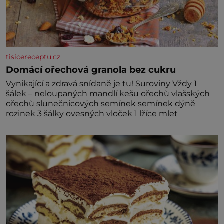
tisicereceptu.cz
Domácí ořechová granola bez cukru
Vynikající a zdravá snídaně je tu! Suroviny Vždy 1
šálek – neloupaných mandlí kešu ořechů vlašských
ořechů slunečnicových semínek semínek dýně
rozinek 3 šálky ovesných vloček 1 lžíce mlet