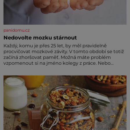
panidomu.cz
Nedovolte mozku stárnout
Každý, komu je přes 25 let, by měl pravidelně
procvičovat mozkové závity. V tomto období se totiž
začíná zhoršovat paměť. Možná máte problém
vzpomenout si na jméno kolegy z práce. Nebo
marně v paměti lovíte název knížky, kterou jste
nedávno přečetli. Je to opravdu tak, s věkem jako
kdyby se paměť rozhodla stávkovat. Cvičte