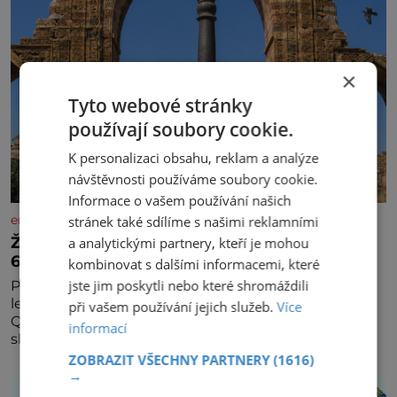
×
Tyto webové stránky
používají soubory cookie.
K personalizaci obsahu, reklam a analýze
návštěvnosti používáme soubory cookie.
Informace o vašem používání našich
enigmaplus.cz
stránek také sdílíme s našimi reklamními
Železný zázrak z Indie: Proč tento sloup už 1
a analytickými partnery, kteří je mohou
600 let nezná rez?
kombinovat s dalšími informacemi, které
jste jim poskytli nebo které shromáždili
Představa, že železo musí na dešti během několika
let zrezivět, bere v Dillí za své. Uprostřed komplexu
při vašem používání jejich služeb.
Více
Qutb stojí více než sedm metrů vysoký železný
informací
sloup, který už přibližně 1 600 let odolává počasí
ZOBRAZIT VŠECHNY PARTNERY
(1616)
→