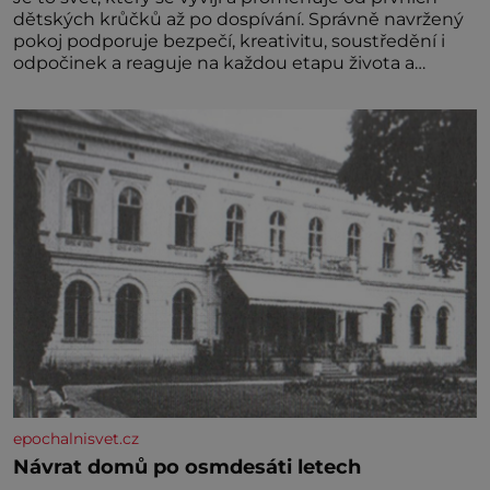
dětských krůčků až po dospívání. Správně navržený
pokoj podporuje bezpečí, kreativitu, soustředění i
odpočinek a reaguje na každou etapu života a
specifické potřeby dítěte. Pro nejmenší je klíčová
jednoduchost, měkkost a bezpečí, proto by pokoj
miminka měl působit především klidně a útulně.
Předškolní věk je
epochalnisvet.cz
Návrat domů po osmdesáti letech