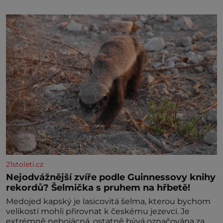
21stoleti.cz
Nejodvážnější zvíře podle Guinnessovy knihy
rekordů? Šelmička s pruhem na hřbetě!
Medojed kapský je lasicovitá šelma, kterou bychom
velikostí mohli přirovnat k českému jezevci. Je
extrémně nebojácná, ostatně bývá označována za