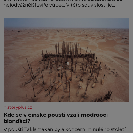
nejodvážnější zvíře vůbec. V této souvislosti je
dokonc
historyplus.cz
Kde se v čínské poušti vzali modroocí
blonďáci?
V poušti Taklamakan byla koncem minulého století