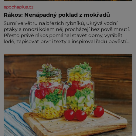
epochaplus.cz
Rákos: Nenápadný poklad z mokřadů
Šumí ve větru na březích rybníků, ukrývá vodní
ptáky a mnozí kolem něj procházejí bez povšimnutí.
Přesto právě rákos pomáhal stavět domy, vyrábět
lodě, zapisovat první texty a inspiroval řadu pověstí.
Tato skromná, ale užitečná rostlina provází člověka
už tisíce let. Většina lidí vnímá rákos jen jako
obyčejnou kulisu letního koupání. Stačí se však
podívat