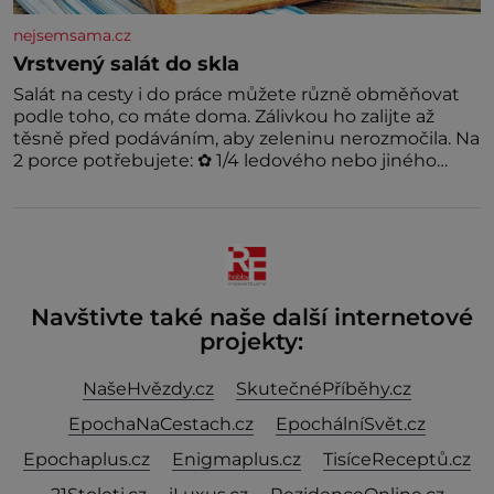
nejsemsama.cz
Vrstvený salát do skla
Salát na cesty i do práce můžete různě obměňovat
podle toho, co máte doma. Zálivkou ho zalijte až
těsně před podáváním, aby zeleninu nerozmočila. Na
2 porce potřebujete: ✿ 1/4 ledového nebo jiného
salátu (římský salát, polníček…) ✿ 1 malá konzerva
kukuřice ✿ ½ okurky ✿ 2 rajčata Zálivka: ✿ 4 lžíce
olivového oleje ✿ 1 lžíci citronové šťávy ✿ ½ stroužku
Navštivte také naše další internetové
projekty:
NašeHvězdy.cz
SkutečnéPříběhy.cz
EpochaNaCestach.cz
EpochálníSvět.cz
Epochaplus.cz
Enigmaplus.cz
TisíceReceptů.cz