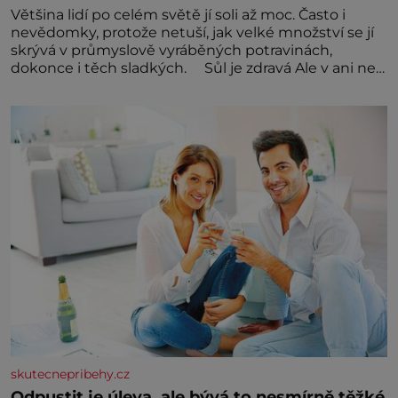
Většina lidí po celém světě jí soli až moc. Často i
nevědomky, protože netuší, jak velké množství se jí
skrývá v průmyslově vyráběných potravinách,
dokonce i těch sladkých. Sůl je zdravá Ale v ani ne
třetinovém množství, než je pro většinu populace
běžné. Její základní složky– sodík a chlór – jsou
zásadní pro správné hospodaření
skutecnepribehy.cz
Odpustit je úleva, ale bývá to nesmírně těžké