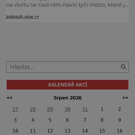
na dortu se nad ním navíc tyčí místo, které je
už po staletí cílem jak výletníků, tak věřících
zobrazit více >>
ze širokého okolí. Na Svatý kopeček se teď
společně vypravíme i my. Občas se stává, že
velké neštěstí se nakonec přece jen promění
v něco pozitivního. Morová nákaza, která v
roce 1622 postihla město Mikulov a jeho okol
KALENDÁŘ AKCÍ
<<
Srpen 2026
>>
27
28
29
30
31
1
2
3
4
5
6
7
8
9
10
11
12
13
14
15
16