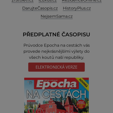
21Stoleti.cz
iLuxus.cz
RezidenceOnline.cz
DarujteČasopis.cz
HistoryPlus.cz
NejsemSama.cz
PŘEDPLATNÉ ČASOPISU
Prúvodce Epocha na cestách vás
provede nejkrásnějšími výlety do
všech koutů naší republiky.
ELEKTRONICKÁ VERZE