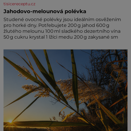
tisicereceptu.cz
Jahodovo-melounová polévka
Studené ovocné polévky jsou ideálním osvěžením
pro horké dny. Potřebujete 200 g jahod 600 g
žlutého melounu 100 ml sladkého dezertního vína
50 g cukru krystal 1 lžíci medu 200 g zakysané sm