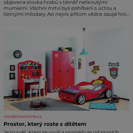
objevena stovka hrobů s téměř netknutými
mumiemi. Všichni mrtví byli pohřbeni s úctou a
četnými milodary. Asi nejvíc přitom vědce zaujal hrob
tříměsíčního chlapečka s modrou filcovou čapkou, z
níž se draly blonďaté vlásky. Fakt, že jsou těla
dávných lidí nesmírně dobře zachovalá, přičítají
odborníci zdejším klimatickým podmínkám. Sucho,
prosolené písky a extrémně
rezidenceonline.cz
Prostor, který roste s dítětem
Je to svět, který se vyvíjí a proměňuje od prvních