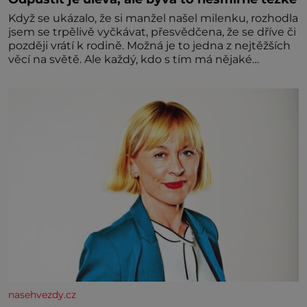
Když se ukázalo, že si manžel našel milenku, rozhodla
jsem se trpělivě vyčkávat, přesvědčena, že se dříve či
později vrátí k rodině. Možná je to jedna z nejtěžších
věcí na světě. Ale každý, kdo s tím má nějaké
zkušenosti, se zapřísahá, že pokud odpustíte,
znatelně se vám uleví. Když se ke mně doneslo, že si
manžel pořídil milenku,
nasehvezdy.cz