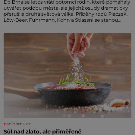
Do Brna se letos vrátí potomci rodin, které pomáhaly
utvářet podobu města, ale jejichž osudy dramaticky
přerušila druhá světová válka. Příběhy rodů Placzek,
Löw-Beer, Fuhrmann, Kohn a Stiassni se stanou
jednou z hlavních dramaturgických linií festivalu
židovské kultury ŠTETL FEST 2026. Některé návraty
nejsou jednoduché. Místa, která si člověk pamatuje z
rodinných vyprávění, už dávno
panidomu.cz
Sůl nad zlato, ale přiměřeně