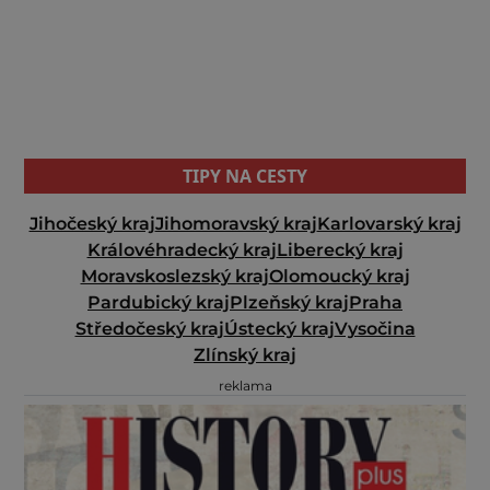
TIPY NA CESTY
Jihočeský kraj
Jihomoravský kraj
Karlovarský kraj
Královéhradecký kraj
Liberecký kraj
Moravskoslezský kraj
Olomoucký kraj
Pardubický kraj
Plzeňský kraj
Praha
Středočeský kraj
Ústecký kraj
Vysočina
Zlínský kraj
reklama