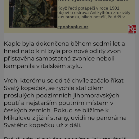
překvapení o starověkém
Když řečtí potápěči v roce 1901
počítači
objeví u ostrova Antikythéra zrezivělý
kus bronzu, nikdo netuší, že drží v
rukou jeden z nejúžasnějších
vynálezů starověku. Až moderní
epochaplus.cz
rentgenové tomografy odhalí desí
Kaple byla dokončena během sedmi let a
hned nato k ní byla pro nově odlitý zvon
přistavěna samostatná zvonice neboli
kampanila v italském stylu.
Vrch, kterému se od té chvíle začalo říkat
Svatý kopeček, se rychle stal cílem
proslulých podzimních jihomoravských
poutí a nejstarším poutním místem v
českých zemích. Pokud se blížíme k
Mikulovu z jižní strany, uvidíme panoráma
Svatého kopečku už z dáli.