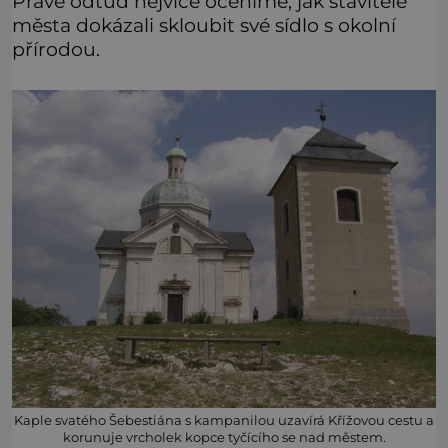
Právě odtud nejvíce oceníme, jak stavitelé
města dokázali skloubit své sídlo s okolní
přírodou.
Kaple svatého Šebestiána s kampanilou uzavírá Křížovou cestu a
korunuje vrcholek kopce tyčícího se nad městem.