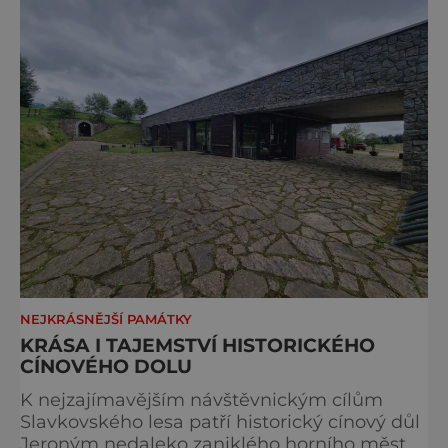
Bohuslav Karban z Aše. Připomeňme si nyní
některé události spojené s touto významnou
stavbou. [gallery ids="917
NEJKRÁSNĚJŠÍ PAMÁTKY
KRÁSA I TAJEMSTVÍ HISTORICKÉHO
CÍNOVÉHO DOLU
K nejzajímavějším návštěvnickým cílům
Slavkovského lesa patří historický cínový důl
Jeroným nedaleko zaniklého horního města