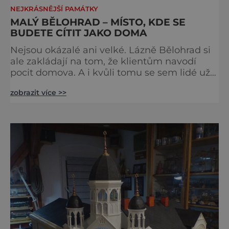
NEJKRÁSNĚJŠÍ PAMÁTKY
MALÝ BĚLOHRAD – MÍSTO, KDE SE
BUDETE CÍTIT JAKO DOMA
Nejsou okázalé ani velké. Lázně Bělohrad si
ale zakládají na tom, že klientům navodí
pocit domova. A i kvůli tomu se sem lidé už
zhruba 130 let rádi vracejí. Nejsou tu obří
zobrazit více >>
lázeňské koncerty ani velkolepé akce.
Dokonce tu nenajdete ani pravou kolonádu.
Ne že by tu nebyla. Ale mnoho lidí si jí
nevšimne, ani se jí kolonáda vlastně neříká.
Je to pro