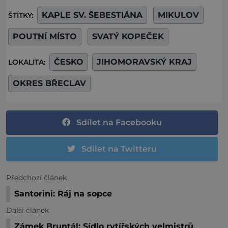
KAPLE SV. ŠEBESTIÁNA
MIKULOV
ŠTÍTKY:
POUTNÍ MÍSTO
SVATÝ KOPEČEK
ČESKO
JIHOMORAVSKÝ KRAJ
LOKALITA:
OKRES BŘECLAV
Sdílet na Facebooku
Sdílet na Twitteru
Předchozí článek
Santorini: Ráj na sopce
Další článek
Zámek Bruntál: Sídlo rytířských velmistrů