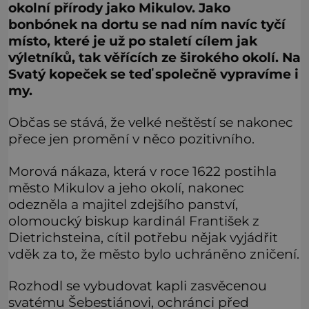
okolní přírody jako Mikulov. Jako
bonbónek na dortu se nad ním navíc tyčí
místo, které je už po staletí cílem jak
výletníků, tak věřících ze širokého okolí. Na
Svatý kopeček se teď společně vypravíme i
my.
Občas se stává, že velké neštěstí se nakonec
přece jen promění v něco pozitivního.
Morová nákaza, která v roce 1622 postihla
město Mikulov a jeho okolí, nakonec
odezněla a majitel zdejšího panství,
olomoucký biskup kardinál František z
Dietrichsteina, cítil potřebu nějak vyjádřit
vděk za to, že město bylo uchráněno zničení.
Rozhodl se vybudovat kapli zasvěcenou
svatému Šebestiánovi, ochránci před