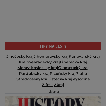
TIPY NA CESTY
Jihočeský kraj
Jihomoravský kraj
Karlovarský kraj
Královéhradecký kraj
Liberecký kraj
Moravskoslezský kraj
Olomoucký kraj
Pardubický kraj
Plzeňský kraj
Praha
Středočeský kraj
Ústecký kraj
Vysočina
Zlínský kraj
reklama