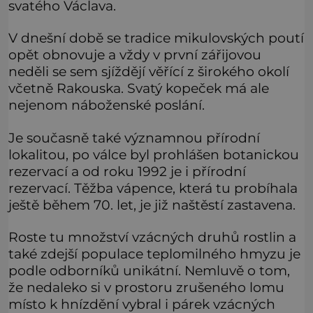
svatého Václava.
V dnešní době se tradice mikulovských poutí
opět obnovuje a vždy v první zářijovou
neděli se sem sjíždějí věřící z širokého okolí
včetně Rakouska. Svatý kopeček má ale
nejenom náboženské poslání.
Je současně také významnou přírodní
lokalitou, po válce byl prohlášen botanickou
rezervací a od roku 1992 je i přírodní
rezervací. Těžba vápence, která tu probíhala
ještě během 70. let, je již naštěstí zastavena.
Roste tu množství vzácných druhů rostlin a
také zdejší populace teplomilného hmyzu je
podle odborníků unikátní. Nemluvě o tom,
že nedaleko si v prostoru zrušeného lomu
místo k hnízdění vybral i párek vzácných