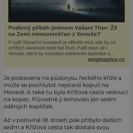
Podivný příběh jménem Valiant Thor: Žil
na Zemi mimozemšťan z Venuše?
V naší Sluneční soustavě je několik míst, kde by za
určitých okolností mohl být život. Patří mezi ně i
Venuše, která by navzdory extrémním teplotám a
enigmaplus.cz
smrtícímu složení atmosféry teoreticky mohla ukrývat
životní formy. Potvrzovat to má i podivný příběh muže
jménem Valiant Thor. Opravdu šlo o mimozem
Je postavena na půdorysu řeckého kříže a
může se pochlubit nejstarší kopulí na
Moravě. A také tu byla Křížová cesta vedoucí
na kopec. Původně ji lemovalo jen sedm
zděných kapliček.
Až v polovině 18. století pak přibylo dalších
sedm a Křížová cesta tak dostala svou