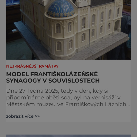
NEJKRÁSNĚJŠÍ PAMÁTKY
MODEL FRANTIŠKOLÁZEŇSKÉ
SYNAGOGY V SOUVISLOSTECH
Dne 27. ledna 2025, tedy v den, kdy si
připomínáme oběti šoa, byl na vernisáži v
Městském muzeu ve Františkových Lázních
představen model synagogy, která byla
zobrazit více >>
nacisty zničena v roce 1938. Do lázeňského
města se tak více než symbolicky vrátil
židovský svatostánek. Autorem modelu je