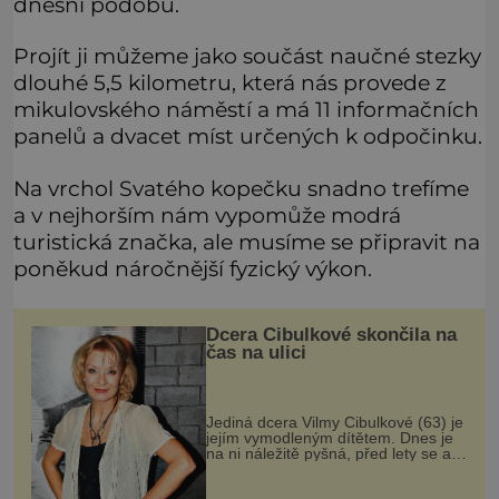
dnešní podobu.
Projít ji můžeme jako součást naučné stezky
dlouhé 5,5 kilometru, která nás provede z
mikulovského náměstí a má 11 informačních
panelů a dvacet míst určených k odpočinku.
Na vrchol Svatého kopečku snadno trefíme
a v nejhorším nám vypomůže modrá
turistická značka, ale musíme se připravit na
poněkud náročnější fyzický výkon.
Dcera Cibulkové skončila na
čas na ulici
Jediná dcera Vilmy Cibulkové (63) je
jejím vymodleným dítětem. Dnes je
na ni náležitě pyšná, před lety se ale
kvůli ní topila v zoufalství, protože
skončila na ulici a šlo jí doslova o