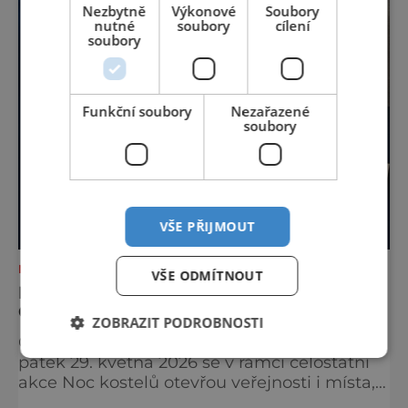
Nezbytně
Výkonové
Soubory
nutné
soubory
cílení
soubory
Funkční soubory
Nezařazené
soubory
VŠE PŘIJMOUT
NEJKRÁSNĚJŠÍ PAMÁTKY
VŠE ODMÍTNOUT
NOC KOSTELŮ 2026 V HUSOVĚ SBORU V
CHEBU
ZOBRAZIT PODROBNOSTI
Odhalte tajemství chebské Schlaraffie V
pátek 29. května 2026 se v rámci celostátní
akce Noc kostelů otevřou veřejnosti i místa,
která běžně zůstávají skrytá. Jedním z