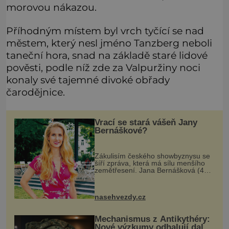
morovou nákazou.
Příhodným místem byl vrch tyčící se nad
městem, který nesl jméno Tanzberg neboli
taneční hora, snad na základě staré lidové
pověsti, podle níž zde za Valpuržiny noci
konaly své tajemné divoké obřady
čarodějnice.
Vrací se stará vášeň Jany
Bernáškové?
Zákulisím českého showbyznysu se
šíří zpráva, která má sílu menšího
zemětřesení. Jana Bernášková (45)
se prý rozešla s grafikem
Jaroslavem Drtinou (38) sotva pár
týdnů poté, co spolu měli začít nový
nasehvezdy.cz
ž
Mechanismus z Antikythéry:
Nové výzkumy odhalují další