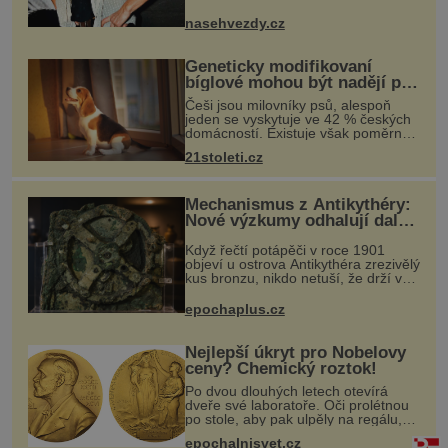
život. Zatímco
nasehvezdy.cz
Geneticky modifikovaní
bíglové mohou být nadějí pro
alergiky
Češi jsou milovníky psů, alespoň
jeden se vyskytuje ve 42 % českých
domácností. Existuje však poměrně
velká skupina lidí, kteří by si psa rádi
21stoleti.cz
pořídili, ale nemohou, protože jsou
alergičtí. Jejich imu
Mechanismus z Antikythéry:
Nové výzkumy odhalují další
překvapení o starověkém
Když řečtí potápěči v roce 1901
počítači
objeví u ostrova Antikythéra zrezivělý
kus bronzu, nikdo netuší, že drží v
rukou jeden z nejúžasnějších
vynálezů starověku. Až moderní
epochaplus.cz
rentgenové tomografy odhalí desí
Nejlepší úkryt pro Nobelovy
ceny? Chemický roztok!
Po dvou dlouhých letech otevírá
dveře své laboratoře. Oči prolétnou
po stole, aby pak ulpěly na regálu,
kde se nachází všemožné látky.
epochalnisvet.cz
Hledá žluto-oranžovou tekutinu,