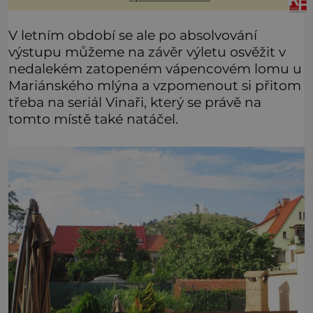
jakmile ji zahlédne, nesmírně se
V letním období se ale po absolvování
výstupu můžeme na závěr výletu osvěžit v
nedalekém zatopeném vápencovém lomu u
Mariánského mlýna a vzpomenout si přitom
třeba na seriál Vinaři, který se právě na
tomto místě také natáčel.