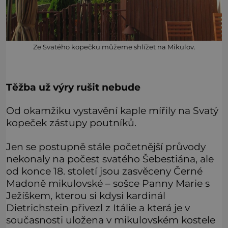
Ze Svatého kopečku můžeme shlížet na Mikulov.
Těžba už výry rušit nebude
Od okamžiku vystavění kaple mířily na Svatý
kopeček zástupy poutníků.
Jen se postupně stále početnější průvody
nekonaly na počest svatého Šebestiána, ale
od konce 18. století jsou zasvěceny Černé
Madoně mikulovské – sošce Panny Marie s
Ježíškem, kterou si kdysi kardinál
Dietrichstein přivezl z Itálie a která je v
současnosti uložena v mikulovském kostele