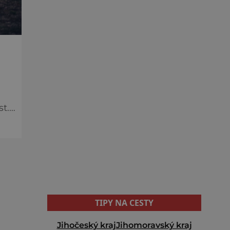
st.
k je
TIPY NA CESTY
Jihočeský kraj
Jihomoravský kraj