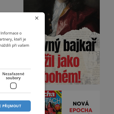
×
 Informace o
tnery, kteří je
máždili při vašem
Nezařazené
soubory
E PŘIJMOUT