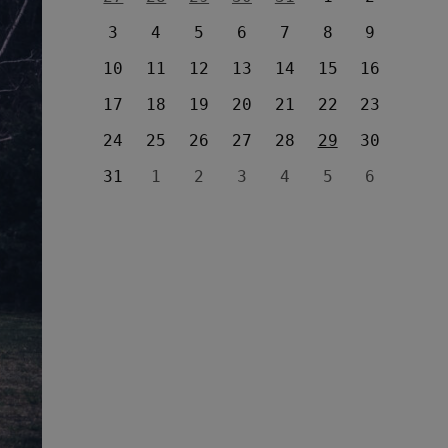
3
4
5
6
7
8
9
10
11
12
13
14
15
16
17
18
19
20
21
22
23
24
25
26
27
28
29
30
31
1
2
3
4
5
6