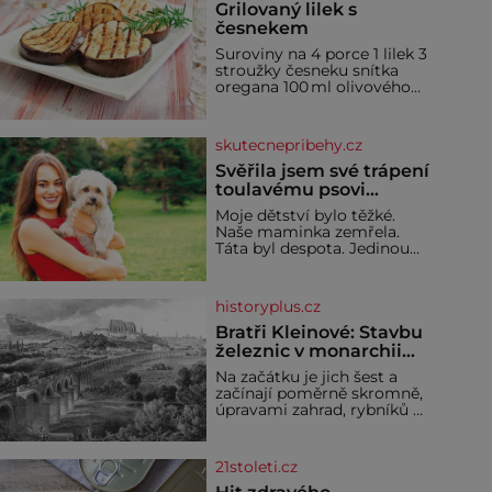
Grilovaný lilek s
česnekem
Suroviny na 4 porce 1 lilek 3
stroužky česneku snítka
oregana 100 ml olivového
oleje sůl Postup Na mírně
rozpálený gril nebo do
grilovací hliníkové misky
skutecnepribehy.cz
narovnejte nasucho kolečka
lilku.
Svěřila jsem své trápení
toulavému psovi
Bobimu
Moje dětství bylo těžké.
Naše maminka zemřela.
Táta byl despota. Jedinou
mojí spřízněnou duší se stal
toulavý pejsek Bobi. Doma
jsem jako dítě měla peklo.
historyplus.cz
Maminka zemřela, když
jsem byla ještě malá. Otec
Bratři Kleinové: Stavbu
hodně pil a často dokázal
železnic v monarchii
propít skoro celou výplatu.
ovládli samouci
Na začátku je jich šest a
Čtyři roky jsem chodila do
začínají poměrně skromně,
školy u nás na vesnici. Měli
úpravami zahrad, rybníků a
mě tam rádi, protože
parků. Postupně si ale
troufnou i na stavbu
železnic. Během 40 let
21stoleti.cz
vybudují na území
monarchie třetinu všech