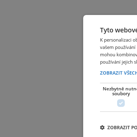
Tyto webové
K personalizaci 
vašem používání n
mohou kombinovat
používání jejich 
ZOBRAZIT VŠEC
Nezbytně nutn
soubory
ZOBRAZIT P