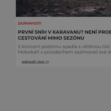
ZAJÍMAVOSTI
PRVNÍ SNÍH V KARAVANU? NENÍ PROB
CESTOVÁNÍ MIMO SEZÓNU
S koncem podzimu spadla s většinou listí
Motorkáři s povzdechem zazimovali své stro
Zdá se, že mimosezóna – od začátku října
zobrazit více >>
nebo lyžování. Milovníci asfaltu a dobrod
ale pravdou, karavaning se