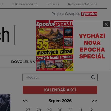
cz
TisíceReceptů.cz
iLuxus.cz
RezidenceOnline.cz
Projekt časopisu
×
DOVOLENÁ V ZAHRANIČÍ
KALENDÁŘ AKCÍ
KALENDÁŘ AKCÍ
<<
Srpen 2026
>>
27
28
29
30
31
1
2