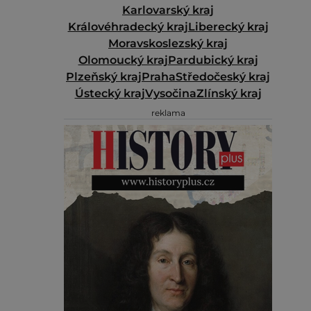
Karlovarský kraj
Královéhradecký kraj
Liberecký kraj
Moravskoslezský kraj
Olomoucký kraj
Pardubický kraj
Plzeňský kraj
Praha
Středočeský kraj
Ústecký kraj
Vysočina
Zlínský kraj
reklama