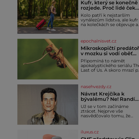
Kufr, který se konečně
rozjede. Proč lidé čeka
na kolečka téměř pět
Kolo patří k nejstarším
tisíc let?
vynálezům lidstva, ale kufr
na kolečkách se objevuje a
ve 20. století. Po tisíce let
lidé vláčejí těžká zavazadla
v rukou, na zádech nebo je
epochalnisvet.cz
nakládají na povozy. Stačí
přitom jediný nápad,
Mikroskopičtí predátoř
připevnit ke kufru kolečka.
v mozku si vodí oběť
Jenže právě ten nikdo
jako loutku
Připomíná to námět
dlouho nedostane. Až
apokalyptického seriálu Th
jednou se na letišti ozve
Last of Us. A skoro mrazí p
věta, která změní
představě, že podobné
horory probíhají v přírodě
běžně – s tím rozdílem, že
nasehvezdy.cz
nejde pouze o infekce
parazitickou houbou a že
Návrat Krejčíka k
predátor dokáže ovládat je
bývalému? Ne! Randí
vývojově nesrovnatelně
už s jiným!
Už se v tom začínáme
jednodušší živočichy, než j
ztrácet. Nejprve vše
člověk. Najít skutečné
nasvědčovalo tomu, že
zombie není nic
herec ze seriálu Kamarádi,
nemožného ani v naší
Daniel Krejčík (32), se po
přírodě.
krachu manželství s
iluxus.cz
ředitelem školy Jiřím
Vymětalem (43) vrátí ke