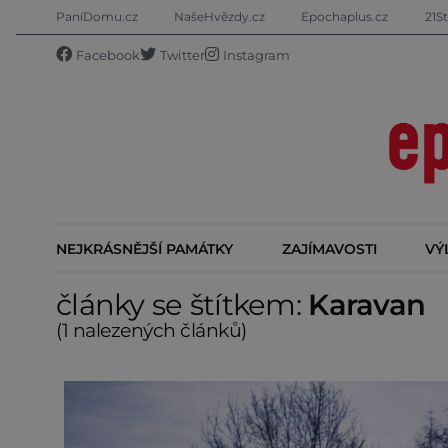
PaníDomu.cz
NašeHvězdy.cz
Epochaplus.cz
21St
Facebook
Twitter
Instagram
NEJKRÁSNĚJŠÍ PAMÁTKY
ZAJÍMAVOSTI
VÝ
články se štítkem:
Karavan
(1 nalezených článků)