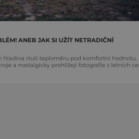
LÉM! ANEB JAK SI UŽÍT NETRADIČNÍ
 i hladina rtuti teploměru pod komfortní hodnotu.
je a nostalgicky prohlížejí fotografie z letních ce
 do konce dubna – přeje pouze vnitřním aktivitám
ružnější svobodné turistiky mají prostě utrum. Opa