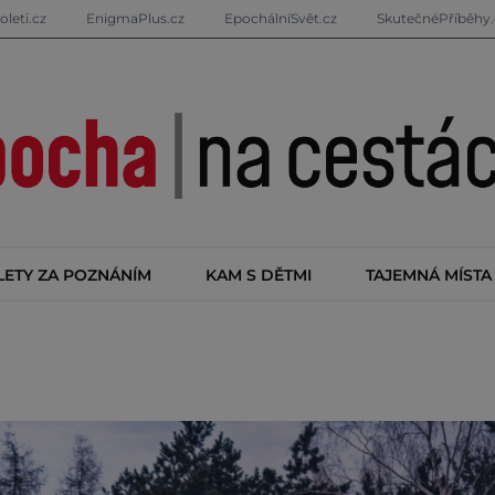
oleti.cz
EnigmaPlus.cz
EpochálníSvět.cz
SkutečnéPříběhy.
LETY ZA POZNÁNÍM
KAM S DĚTMI
TAJEMNÁ MÍSTA