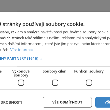
 stránky používají soubory cookie.
obsahu, reklam a analýze návštěvnosti používáme soubory cookie.
ašich stránek také sdílíme s našimi reklamními a analytickými par
 s dalšími informacemi, které jste jim poskytli nebo které shro
služeb.
Více informací
HNY PARTNERY
(1616) →
é
Výkonové
Soubory cílení
Funkční soubory
soubory
ODROBNOSTI
VŠE ODMÍTNOUT
VŠ