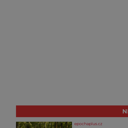
N
epochaplus.cz