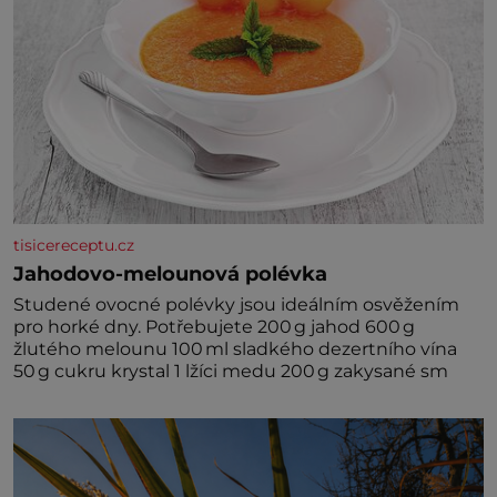
tisicereceptu.cz
Jahodovo-melounová polévka
Studené ovocné polévky jsou ideálním osvěžením
pro horké dny. Potřebujete 200 g jahod 600 g
žlutého melounu 100 ml sladkého dezertního vína
50 g cukru krystal 1 lžíci medu 200 g zakysané sm