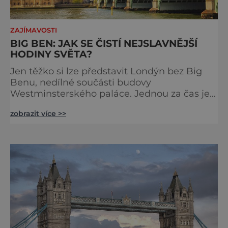
ZAJÍMAVOSTI
BIG BEN: JAK SE ČISTÍ NEJSLAVNĚJŠÍ
HODINY SVĚTA?
Jen těžko si lze představit Londýn bez Big
Benu, nedílné součásti budovy
Westminsterského paláce. Jednou za čas je
však potřeba slavné pamětihodnosti
zobrazit více >>
opucovat zašedlý kabát. Na konci srpna roku
2015 loňského roku prošel slavný Big Ben
důkladnou očistnou kúrou, při které mu
čtyřčlenná údržbářská četa, vyzbrojena
hadry a kbelíky s mýdlovou vodou, po
několik dní navracela zašlý lesk. [caption