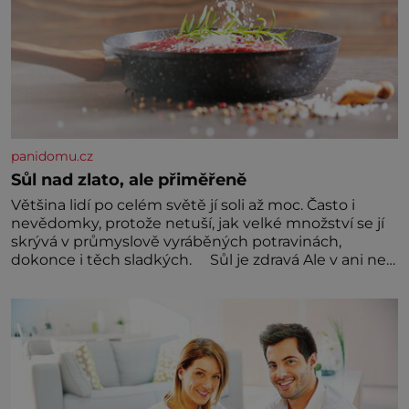
panidomu.cz
Sůl nad zlato, ale přiměřeně
Většina lidí po celém světě jí soli až moc. Často i
nevědomky, protože netuší, jak velké množství se jí
skrývá v průmyslově vyráběných potravinách,
dokonce i těch sladkých. Sůl je zdravá Ale v ani ne
třetinovém množství, než je pro většinu populace
běžné. Její základní složky– sodík a chlór – jsou
zásadní pro správné hospodaření