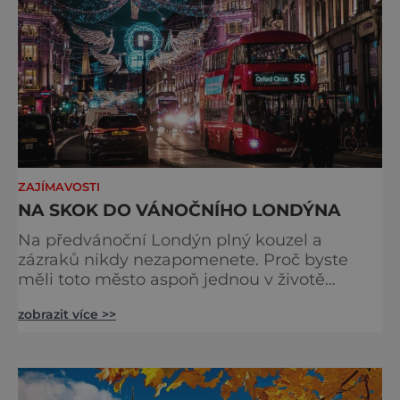
ZAJÍMAVOSTI
NA SKOK DO VÁNOČNÍHO LONDÝNA
Na předvánoční Londýn plný kouzel a
zázraků nikdy nezapomenete. Proč byste
měli toto město aspoň jednou v životě
navštívit v období, kdy se chystá na
zobrazit více >>
nejkrásnější svátky v roce? Nákupy, bruslení,
tisíce světel, zábava a tradice. Vše je zde
v dokonalé harmonii. Toužíte zažít něco
typicky londýnského? Angličané milují
kluziště, patří k neodmyslitelné předvánoční