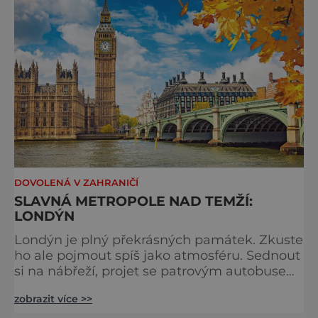
tradici a zábavě všech věkových k
DOVOLENÁ V ZAHRANIČÍ
SLAVNÁ METROPOLE NAD TEMŽÍ:
LONDÝN
Londýn je plný překrásných památek. Zkuste
ho ale pojmout spíš jako atmosféru. Sednout
si na nábřeží, projet se patrovým autobusem
místy, kudy také jezdí královna, chodili
zobrazit více >>
Beatles nebo třeba samotný admirál Nelson.
Stavte se na trhu a ochutnejte pravý čaj o