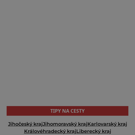
TIPY NA CESTY
Jihočeský kraj
Jihomoravský kraj
Karlovarský kraj
Královéhradecký kraj
Liberecký kraj