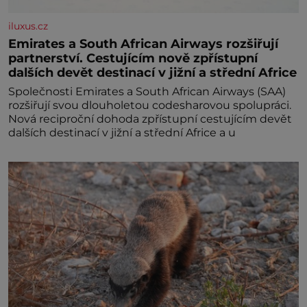
iluxus.cz
Emirates a South African Airways rozšiřují
partnerství. Cestujícím nově zpřístupní
dalších devět destinací v jižní a střední Africe
Společnosti Emirates a South African Airways (SAA)
rozšiřují svou dlouholetou codesharovou spolupráci.
Nová reciproční dohoda zpřístupní cestujícím devět
dalších destinací v jižní a střední Africe a u