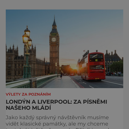
páté. Na hlavním městě Británie je znát, že
kdysi vládlo obrovskému impériu na všech
kontinentech. Kdo tady nikdy nebyl, toho
překvapí, kol
VÝLETY ZA POZNÁNÍM
LONDÝN A LIVERPOOL: ZA PÍSNĚMI
NAŠEHO MLÁDÍ
Jako každý správný návštěvník musíme
vidět klasické památky, ale my chceme