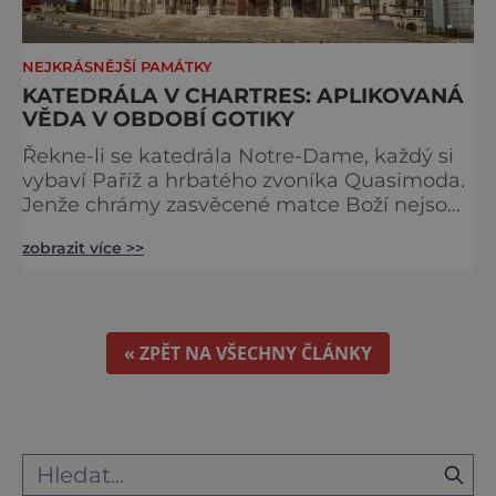
NEJKRÁSNĚJŠÍ PAMÁTKY
KATEDRÁLA V CHARTRES: APLIKOVANÁ
VĚDA V OBDOBÍ GOTIKY
Řekne-li se katedrála Notre-Dame, každý si
vybaví Paříž a hrbatého zvoníka Quasimoda.
Jenže chrámy zasvěcené matce Boží nejsou
ve Francii ničím výjimečným. Třeba
zobrazit více >>
obyvatelé města Rouen se mohou pochlubit
stejnojmennou katedrálou, která je se svými
151 metry čtvrtou nejvyšší křesťanskou
stavbou světa. Ovšem nejpůsobivější perlou
toho jména je ta, která se nachází v Chartres.
« ZPĚT NA VŠECHNY ČLÁNKY
Městečko Chartres se