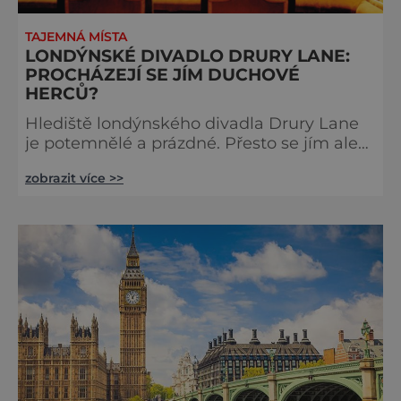
TAJEMNÁ MÍSTA
LONDÝNSKÉ DIVADLO DRURY LANE:
PROCHÁZEJÍ SE JÍM DUCHOVÉ
HERCŮ?
Hlediště londýnského divadla Drury Lane
je potemnělé a prázdné. Přesto se jím ale
linou podivné zvuky. Z jeviště je slyšet
zobrazit více >>
jakési mumlání, z nedaleké chodby čísi
kroky a ze šaten tlumené výkřiky. V divadle
totiž údajně straší. Stavbu londýnského
divadla Drury Lane dotoval bohatý herec a
divadelník ze 17. století jménem Thomas
Kill