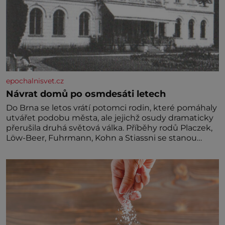
epochalnisvet.cz
Návrat domů po osmdesáti letech
Do Brna se letos vrátí potomci rodin, které pomáhaly
utvářet podobu města, ale jejichž osudy dramaticky
přerušila druhá světová válka. Příběhy rodů Placzek,
Löw-Beer, Fuhrmann, Kohn a Stiassni se stanou
jednou z hlavních dramaturgických linií festivalu
židovské kultury ŠTETL FEST 2026. Některé návraty
nejsou jednoduché. Místa, která si člověk pamatuje z
rodinných vyprávění, už dávno