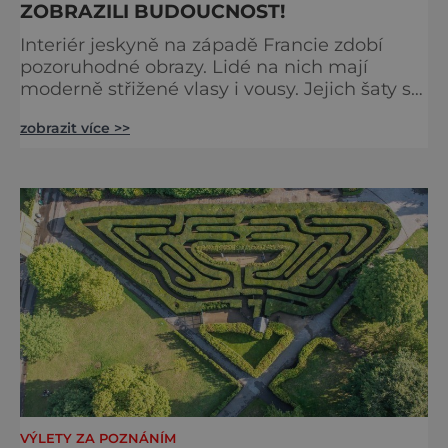
ZOBRAZILI BUDOUCNOST!
Interiér jeskyně na západě Francie zdobí
pozoruhodné obrazy. Lidé na nich mají
moderně střižené vlasy i vousy. Jejich šaty se
poprvé objevily až ve středověku. Malby jsou
zobrazit více >>
ale staré tisíce let. Jak je to možné?
Francouzská jeskyně La Marche byla
objevena ve třicátých letech minulého
století. Skrývala překvapivý objev. Foto:
pinterest.
VÝLETY ZA POZNÁNÍM