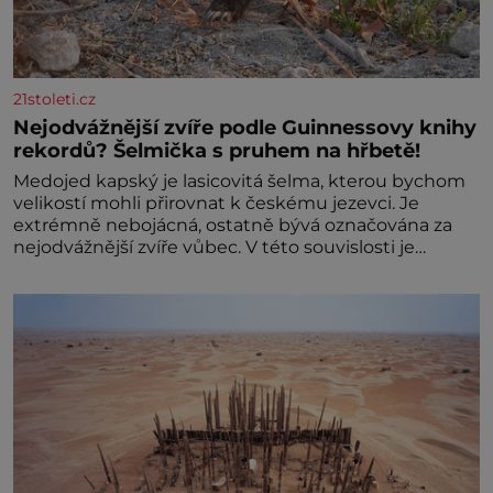
21stoleti.cz
Nejodvážnější zvíře podle Guinnessovy knihy
rekordů? Šelmička s pruhem na hřbetě!
Medojed kapský je lasicovitá šelma, kterou bychom
velikostí mohli přirovnat k českému jezevci. Je
extrémně nebojácná, ostatně bývá označována za
nejodvážnější zvíře vůbec. V této souvislosti je
dokonc