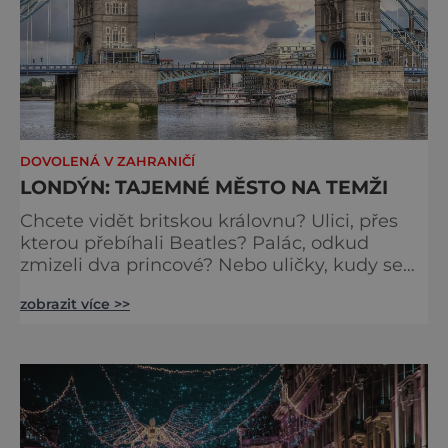
DOVOLENÁ V ZAHRANIČÍ
LONDÝN: TAJEMNÉ MĚSTO NA TEMŽI
Chcete vidět britskou královnu? Ulici, přes
kterou přebíhali Beatles? Palác, odkud
zmizeli dva princové? Nebo uličky, kudy se
toulal Jack Rozparovač? Problém je jediný:
zobrazit více >>
jak to všechno stihnout? Kouzelný Londýn
vám určitě učaruje. Trochu se podobá Praze
tím, že jednotlivé paláce nejsou daleko od
sebe. Pokud už nemáte štěstí, abyste do
Buckinghamského paláce viděli vjíždět či
odjíždět královnu Alž