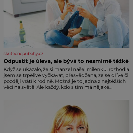
skutecnepribehy.cz
Odpustit je úleva, ale bývá to nesmírně těžké
Když se ukázalo, že si manžel našel milenku, rozhodla
jsem se trpělivě vyčkávat, přesvědčena, že se dříve či
později vrátí k rodině. Možná je to jedna z nejtěžších
věcí na světě. Ale každý, kdo s tím má nějaké
zkušenosti, se zapřísahá, že pokud odpustíte,
znatelně se vám uleví. Když se ke mně doneslo, že si
manžel pořídil milenku,