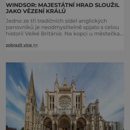
WINDSOR: MAJESTÁTNÍ HRAD SLOUŽIL
JAKO VĚZENÍ KRÁLŮ
Jedno ze tří tradičních sídel anglických
panovníků je neodmyslitelně spjato s celou
historií Velké Británie. Na kopci u městečka
Windsor v jižní Anglii asi 30 kilometrů od
zobrazit více >>
Londýna, se tyčí gigantická stavba,
obklopená věčně zelenými trávníky. Její
gotické věže budí obdiv znalců architektury,
vysoké hradby zase respekt nepřátel, kteří by
chtěli komplex dobýt. Za bezmála 950 let
jeho existence z