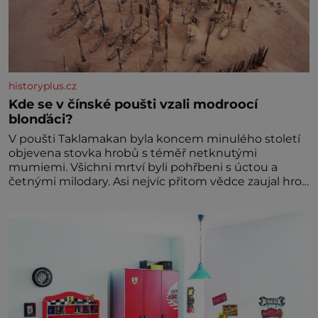
historyplus.cz
Kde se v čínské poušti vzali modroocí
blonďáci?
V poušti Taklamakan byla koncem minulého století
objevena stovka hrobů s téměř netknutými
mumiemi. Všichni mrtví byli pohřbeni s úctou a
četnými milodary. Asi nejvíc přitom vědce zaujal hrob
tříměsíčního chlapečka s modrou filcovou čapkou, z
níž se draly blonďaté vlásky. Fakt, že jsou těla
dávných lidí nesmírně dobře zachovalá, přičítají
odborníci zdejším klimatickým podmínkám. Sucho,
prosolené písky a extrémně