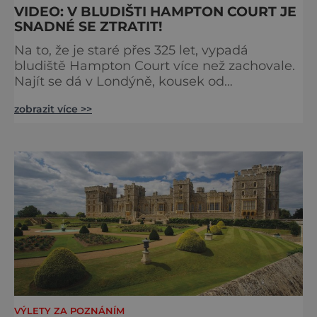
VIDEO: V BLUDIŠTI HAMPTON COURT JE
SNADNÉ SE ZTRATIT!
Na to, že je staré přes 325 let, vypadá
bludiště Hampton Court více než zachovale.
Najít se dá v Londýně, kousek od
stejnojmenného královského paláce. Ze
zobrazit více >>
země ho mezi lety 1689 a 1695 vydupou
architekti George London (asi 1640–1714) a
Henry Wise (1653–1738) pro krále Viléma III.
Oranžského (1650–1702). Zabírá plochu 1300
m² a skrývá se v něm 800 metrů cest.
Původně se v živý plot promění saze
VÝLETY ZA POZNÁNÍM