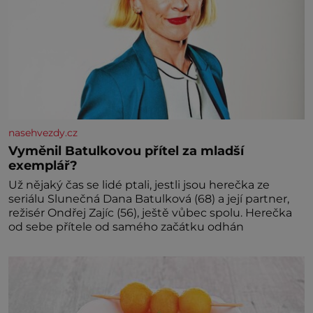
nasehvezdy.cz
Vyměnil Batulkovou přítel za mladší
exemplář?
Už nějaký čas se lidé ptali, jestli jsou herečka ze
seriálu Slunečná Dana Batulková (68) a její partner,
režisér Ondřej Zajíc (56), ještě vůbec spolu. Herečka
od sebe přítele od samého začátku odhán