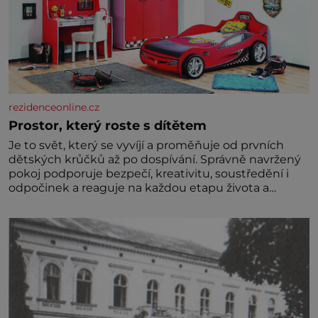
rezidenceonline.cz
Prostor, který roste s dítětem
Je to svět, který se vyvíjí a proměňuje od prvních
dětských krůčků až po dospívání. Správně navržený
pokoj podporuje bezpečí, kreativitu, soustředění i
odpočinek a reaguje na každou etapu života a
specifické potřeby dítěte. Pro nejmenší je klíčová
jednoduchost, měkkost a bezpečí, proto by pokoj
miminka měl působit především klidně a útulně.
Předškolní věk je