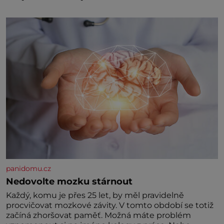
asijských říší, co nedokážou Němci – to dokáže český
král. Nebo že by ne? Mongolové od roku 1223
postupují podél Kaspického a Azovského moře,
panidomu.cz
Nedovolte mozku stárnout
Každý, komu je přes 25 let, by měl pravidelně
procvičovat mozkové závity. V tomto období se totiž
začíná zhoršovat paměť. Možná máte problém