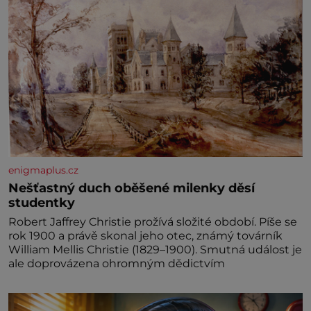
enigmaplus.cz
Nešťastný duch oběšené milenky děsí
studentky
Robert Jaffrey Christie prožívá složité období. Píše se
rok 1900 a právě skonal jeho otec, známý továrník
William Mellis Christie (1829–1900). Smutná událost je
ale doprovázena ohromným dědictvím