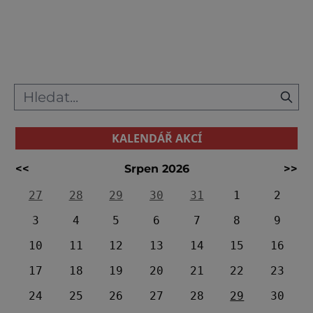
nedávno byla totiž dokončena šest let trvající
rekonstrukce, která si vyžádala
půlmiliardovou finanční injekci.
Zrekonstruovaný areál byl p
KALENDÁŘ AKCÍ
<<
Srpen 2026
>>
27
28
29
30
31
1
2
3
4
5
6
7
8
9
10
11
12
13
14
15
16
17
18
19
20
21
22
23
24
25
26
27
28
29
30