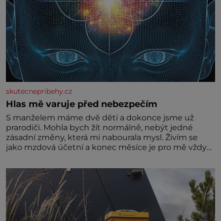
skutecnepribehy.cz
Hlas mě varuje před nebezpečím
S manželem máme dvě děti a dokonce jsme už
prarodiči. Mohla bych žít normálně, nebýt jedné
zásadní změny, která mi nabourala mysl. Živím se
jako mzdová účetní a konec měsíce je pro mě vždy
velice psychicky náročným obdobím. Od té chvíle, co
máme vnoučata, mi dcera čím dál častěji volá o
pomoc, co se hlídání týče. Dalo by se