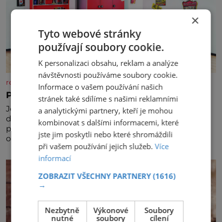
×
Tyto webové stránky
používají soubory cookie.
K personalizaci obsahu, reklam a analýze
návštěvnosti používáme soubory cookie.
rezidenceonline.cz
Informace o vašem používání našich
Prostor, který roste s dítětem
stránek také sdílíme s našimi reklamními
Je to svět, který se vyvíjí a proměňuje od prvních
a analytickými partnery, kteří je mohou
dětských krůčků až po dospívání. Správně navržený
kombinovat s dalšími informacemi, které
pokoj podporuje bezpečí, kreativitu, soustředění i
jste jim poskytli nebo které shromáždili
odpočinek a reaguje na každou etapu života a
při vašem používání jejich služeb.
Více
specifické potřeby dítěte. Pro nejmenší je klíčová
informací
jednoduchost, měkkost a bezpečí, proto by pokoj
miminka měl působit především klidně a útulně.
ZOBRAZIT VŠECHNY PARTNERY
(1616)
Předškolní věk je
→
Nezbytně
Výkonové
Soubory
nutné
soubory
cílení