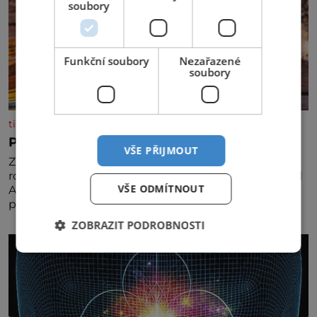
soubory
Funkční soubory
Nezařazené
soubory
tisicereceptu.cz
Pravá irská káva
VŠE PŘIJMOUT
Za jejího tvůrce je považován Joe Sharidan, když v
roce 1943 u letiště irského města Foynes obsluhoval
VŠE ODMÍTNOUT
Američany, kteří kvůli špatnému počasí nemohli
pokračovat v cestě. Povzbudil je tehdy kávou,
ZOBRAZIT PODROBNOSTI