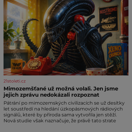
21stoleti.cz
Mimozemšťané už možná volali. Jen jsme
jejich zprávu nedokázali rozpoznat
Pátrání po mimozemských civilizacích se už desítky
let soustředí na hledání úzkopásmových rádiových
signálů, které by příroda sama vytvořila jen stěží.
Nová studie však naznačuje, že právě tato strate