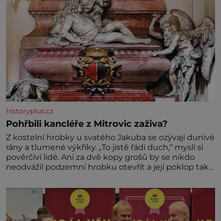
historyplus.cz
Pohřbili kancléře z Mitrovic zaživa?
Z kostelní hrobky u svatého Jakuba se ozývají dunivé
rány a tlumené výkřiky. „To jistě řádí duch,“ myslí si
pověrčiví lidé. Ani za dvě kopy grošů by se nikdo
neodvážil podzemní hrobku otevřít a její poklop tak
raději jen skrápí svěcenou vodou. Za několik dní
divné burácení skutečně ustane. Když o mnoho let
později hrobku