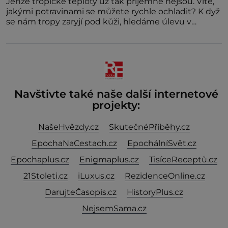
Jenže tropické teploty už tak příjemné nejsou. Víte,
jakými potravinami se můžete rychle ochladit? K dyž
se nám tropy zaryjí pod kůži, hledáme úlevu v
bazénu nebo pomocí klimatizace. Jenže ne vždycky
můžeme být v jejich blízkosti. Nemusíte však zoufat.
Pokud budete mít promyšlený jídelníček, žadné
pařáky si na vás
Navštivte také naše další internetové
projekty:
NašeHvězdy.cz
SkutečnéPříběhy.cz
EpochaNaCestach.cz
EpochálníSvět.cz
Epochaplus.cz
Enigmaplus.cz
TisíceReceptů.cz
21Stoleti.cz
iLuxus.cz
RezidenceOnline.cz
DarujteČasopis.cz
HistoryPlus.cz
NejsemSama.cz