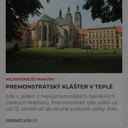
NEJKRÁSNĚJŠÍ PAMÁTKY
PREMONSTRÁTSKÝ KLÁŠTER V TEPLÉ
Jde o jeden z nejvýznamnějších barokních
českých klášterů. Premonstráti zde sídlili už
od 12. století až do druhé světové války. Pak
byl klášter používán jako kasárna, což vedlo
zobrazit více >>
ke značnému poničení historických budov.
Dnes už je klášter opět v plném lesku,