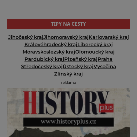
TIPY NA CESTY
Jihočeský kraj
Jihomoravský kraj
Karlovarský kraj
Královéhradecký kraj
Liberecký kraj
Moravskoslezský kraj
Olomoucký kraj
Pardubický kraj
Plzeňský kraj
Praha
Středočeský kraj
Ústecký kraj
Vysočina
Zlínský kraj
reklama