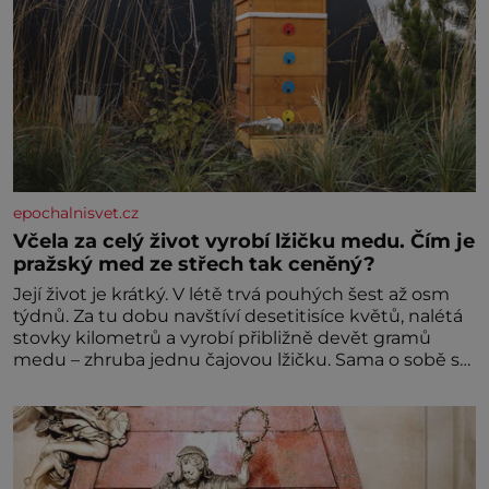
epochalnisvet.cz
Včela za celý život vyrobí lžičku medu. Čím je
pražský med ze střech tak ceněný?
Její život je krátký. V létě trvá pouhých šest až osm
týdnů. Za tu dobu navštíví desetitisíce květů, nalétá
stovky kilometrů a vyrobí přibližně devět gramů
medu – zhruba jednu čajovou lžičku. Sama o sobě se
může zdát bezvýznamná. Teprve když se spojí s
dalšími desítkami tisíc příslušnic svého včelstva,
vznikne jeden z nejdokonalejších organismů