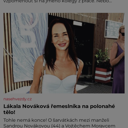
vzpomenout si na jméno kolegy z práce. Nebo
marně v paměti lovíte název knížky, kterou jste
nedávno přečetli. Je to opravdu tak, s věkem jako
kdyby se paměť rozhodla stávkovat. Cvičte
nasehvezdy.cz
Lákala Nováková řemeslníka na polonahé
tělo!
Tohle nemá konce! O šarvátkách mezi manželi
Sandrou Novákovou (44) a Vojtěchem Moravcem