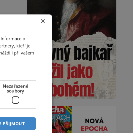
×
 Informace o
tnery, kteří je
máždili při vašem
Nezařazené
soubory
E PŘIJMOUT