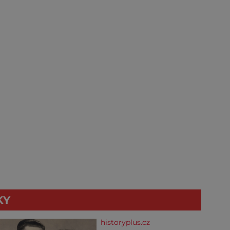
KY
historyplus.cz