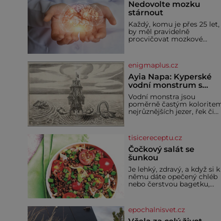
Nedovolte mozku
stárnout
Každý, komu je přes 25 let,
by měl pravidelně
procvičovat mozkové
závity. V tomto období se
totiž začíná zhoršovat
paměť. Možná máte
enigmaplus.cz
problém vzpomenout si n
jméno kolegy z práce. Neb
Ayia Napa: Kyperské
marně v paměti lovíte
vodní monstrum s
název knížky, kterou jste
mírumilovnou povaho
Vodní monstra jsou
nedávno přečetli. Je to
poměrně častým kolorite
opravdu tak, s věkem jako
nejrůznějších jezer, řek či
kdyby se paměť rozhodla
ostrovů. Mnozí skeptici to
stávkovat. Cvičte
přikládají hlavně snaze da
místo zviditelnit a
tisicereceptu.cz
přitáhnout k němu
pozornost záhadám
Čočkový salát se
nakloněných turi
šunkou
Je lehký, zdravý, a když si k
němu dáte opečený chléb
nebo čerstvou bagetku,
bude chutnat jedna báseň.
Suroviny 250 g vaší
oblíbené čočky 150 g cherr
epochalnisvet.cz
rajčátek 1 velká červená
cibule 2 lžíce