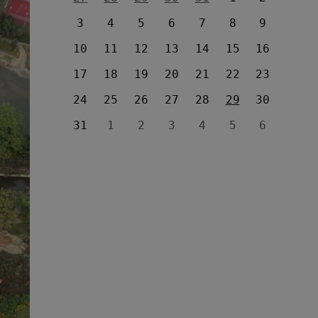
3
4
5
6
7
8
9
10
11
12
13
14
15
16
17
18
19
20
21
22
23
24
25
26
27
28
29
30
31
1
2
3
4
5
6