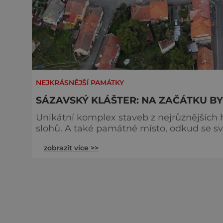
NEJKRÁSNĚJŠÍ PAMÁTKY
SÁZAVSKÝ KLÁŠTER: NA ZAČÁTKU B
Unikátní komplex staveb z nejrůznějších
slohů. A také památné místo, odkud se sv
vzdělanost. Sázavský klášter na nás i dnes dý
zobrazit více >>
malebná řeka Sázava vine v půvabných me
nevelké jeskyni usadil poustevník. Jmen