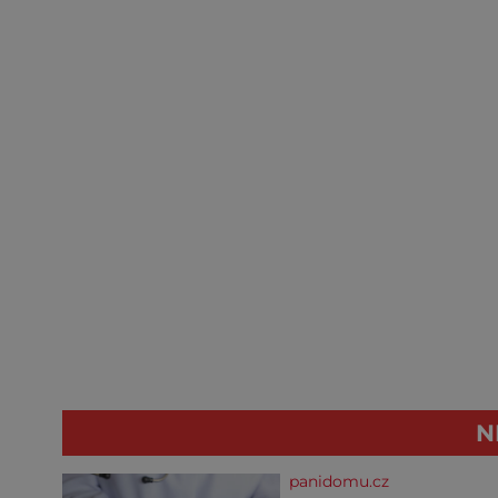
N
panidomu.cz