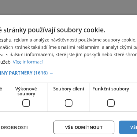
 stránky používají soubory cookie.
obsahu, reklam a analýze návštěvnosti používáme soubory cookie.
ašich stránek také sdílíme s našimi reklamními a analytickými par
 s dalšími informacemi, které jste jim poskytli nebo které shro
služeb.
Více informací
HNY PARTNERY
(1616) →
é
Výkonové
Soubory cílení
Funkční soubory
soubory
ODROBNOSTI
VŠE ODMÍTNOUT
VŠ