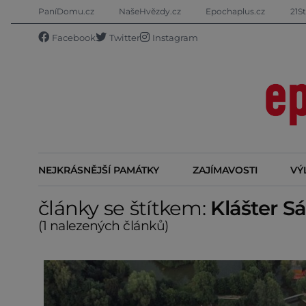
PaníDomu.cz
NašeHvězdy.cz
Epochaplus.cz
21St
Facebook
Twitter
Instagram
NEJKRÁSNĚJŠÍ PAMÁTKY
ZAJÍMAVOSTI
VÝ
články se štítkem:
Klášter S
(1 nalezených článků)