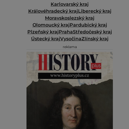
Karlovarský kraj
Královéhradecký kraj
Liberecký kraj
Moravskoslezský kraj
Olomoucký kraj
Pardubický kraj
Plzeňský kraj
Praha
Středočeský kraj
Ústecký kraj
Vysočina
Zlínský kraj
reklama