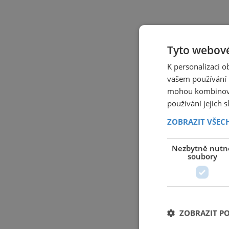
Tyto webové
K personalizaci 
vašem používání n
mohou kombinovat
používání jejich 
ZOBRAZIT VŠEC
Nezbytně nutn
soubory
ZOBRAZIT P