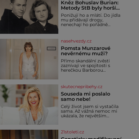
Kněz Bohuslav Burian:
Metody StB byly horší
než gestapácké
Ponižují ho a mlátí. Do jídla
trýznění
mu přidávají drogy,
nenechají ho pořádně
vyspat a smrtí vyhrožují i
jeho nejbližším. Burian
kruté týrání nevydrží a
nasehvezdy.cz
estébákům podepíše
všechno, co po něm chtějí.
Pomsta Munzarové
Svým podpisem jim potvrdí
nevěrnému muži?
také to, že na něj během
Přímo skandální zvěsti
výslechů nikdo nevyvíjel
zaznívají ve spojitosti s
fyzický ani psychický nátlak.
herečkou Barborou
Syn brněnského řezníka
Munzarovou (54) a hercem
chce být knězem a
Martinem Trnavským (56).
Munzarová měla být totiž
skutecnepribehy.cz
viděna s jakýmsi
sympaťákem, s nímž se
Souseda mi poslalo
velmi družně, až d
samo nebe!
Celý život jsem si vystačila
sama. Až vážná nemoc mi
ukázala, že největším
bohatstvím nejsou peníze
ani vlastní byt, ale člověk,
který je ochotný podat
21stoleti.cz
pomocnou ruku. Vždycky
jsem byla spíš samotářka.