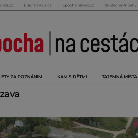
oleti.cz
EnigmaPlus.cz
EpochálníSvět.cz
SkutečnéPříběhy.
LETY ZA POZNÁNÍM
KAM S DĚTMI
TAJEMNÁ MÍSTA
ázava