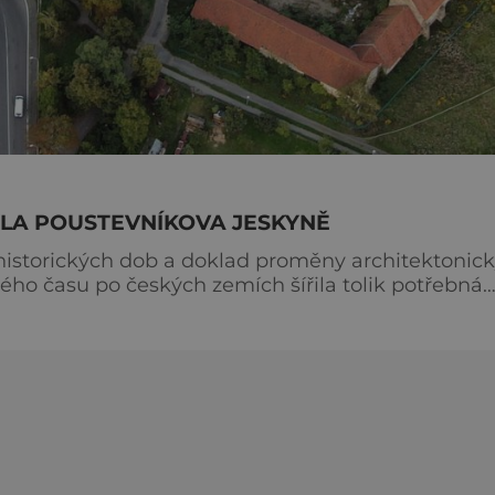
YLA POUSTEVNÍKOVA JESKYNĚ
 historických dob a doklad proměny architektonic
ého času po českých zemích šířila tolik potřebná
chne neopakovatelnou atmosférou. Tam, kde se
andrech středočeskou krajinou, se v roce 1009 v