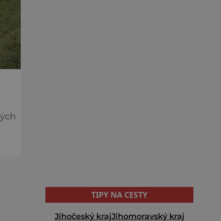
kých
TIPY NA CESTY
Jihočeský kraj
Jihomoravský kraj