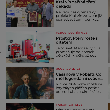
Král vín začíná třetí
dekádu
Největší český vinařský
projekt Král vín ve svém již
jednadvacátém ročníku
představil nejlepší domácí
vína. Ta vybírala odborná
porota z celkem 1260
rezidenceonline.cz
a
vzorků od 157 vinařů. Král
o
vín, který se – i pře
Prostor, který roste s
dítětem
u
Je to svět, který se vyvíjí a
m
proměňuje od prvních
dětských krůčků až po
dospívání. Správně
né
navržený pokoj podporuje
bezpečí, kreativitu,
epochaplus.cz
soustředění i odpočinek a
reaguje na každou etapu
Casanova v Pobaltí: Co
života a specifické potřeby
měl legendární svůdník
dítěte. Pro nejmenší je
společného se
V roce 1764 byste mohli na
klíčová jednoduchost,
svobodnými zednáři?
lotyšských plážích potkat
měkkost a bezpečí, proto
dobrodruha a sukničkáře
by pokoj miminka měl
Giacoma Casanovu. Jeho
působit především klidně a
cesta k Baltskému moři
útulně. Předškolní věk je
y
však nebyla turistickým
nejsemsama.cz
výletem, ale ryze pracovní
cestou se zištnými úmysly.