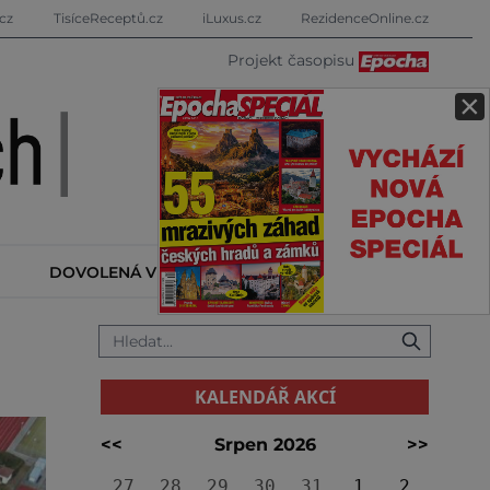
cz
TisíceReceptů.cz
iLuxus.cz
RezidenceOnline.cz
Projekt časopisu
×
DOVOLENÁ V ZAHRANIČÍ
KALENDÁŘ AKCÍ
KALENDÁŘ AKCÍ
<<
Srpen 2026
>>
27
28
29
30
31
1
2