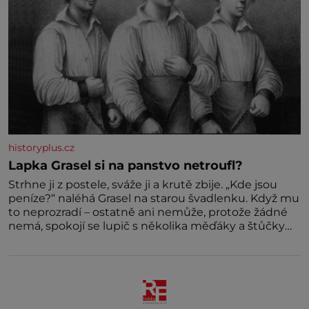
historyplus.cz
Lapka Grasel si na panstvo netroufl?
Strhne ji z postele, sváže ji a krutě zbije. „Kde jsou
peníze?“ naléhá Grasel na starou švadlenku. Když mu
to neprozradí – ostatně ani nemůže, protože žádné
nemá, spokojí se lupič s několika měďáky a štůčky
látky. Zraněná žena pár dní nato umírá. Je to muž
nebývale krutý. Jeho činy budí hrůzu ještě dlouho po
jeho smrti