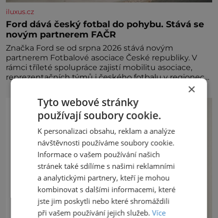
iluxus.cz
Ford dává český fotbal do pohybu. Stává se
novým partnerem FAČR
Značka Ford se od srpna 2026 stává novým
partnerem Fotbalové asociace České republiky. V
rámci tříleté spolupráce zajistí mobilitu asociace,
reprezentačních týmů i českého fotbalu v regionech.
×
Partner
Tyto webové stránky
používají soubory cookie.
K personalizaci obsahu, reklam a analýze
návštěvnosti používáme soubory cookie.
Informace o vašem používání našich
stránek také sdílíme s našimi reklamními
a analytickými partnery, kteří je mohou
kombinovat s dalšími informacemi, které
jste jim poskytli nebo které shromáždili
při vašem používání jejich služeb.
Více