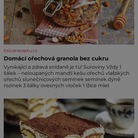
tisicereceptu.cz
Domácí ořechová granola bez cukru
Vynikající a zdravá snídaně je tu! Suroviny Vždy 1
šálek – neloupaných mandlí kešu ořechů vlašských
ořechů slunečnicových semínek semínek dýně
rozinek 3 šálky ovesných vloček 1 lžíce mlet