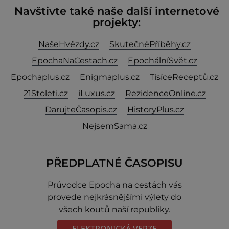
Navštivte také naše další internetové
projekty:
NašeHvězdy.cz
SkutečnéPříběhy.cz
EpochaNaCestach.cz
EpochálníSvět.cz
Epochaplus.cz
Enigmaplus.cz
TisíceReceptů.cz
21Stoleti.cz
iLuxus.cz
RezidenceOnline.cz
DarujteČasopis.cz
HistoryPlus.cz
NejsemSama.cz
PŘEDPLATNÉ ČASOPISU
Prúvodce Epocha na cestách vás
provede nejkrásnějšími výlety do
všech koutů naší republiky.