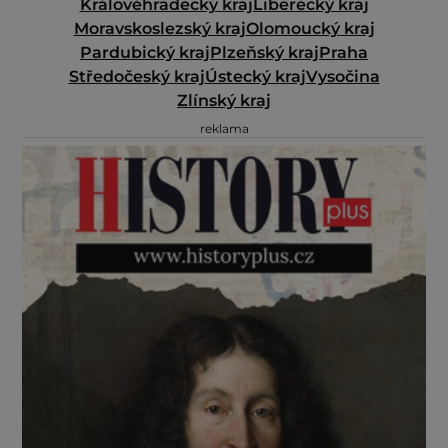
Královéhradecký kraj
Liberecký kraj
Moravskoslezský kraj
Olomoucký kraj
Pardubický kraj
Plzeňský kraj
Praha
Středočeský kraj
Ústecký kraj
Vysočina
Zlínský kraj
reklama