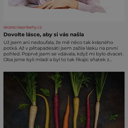
skutecnepribehy.cz
Dovolte lásce, aby si vás našla
Už jsem ani nedoufala, že mě něco tak krásného
potká. Až v pětapadesáti jsem zažila lásku na první
pohled. Poprvé jsem se vdávala, když mi bylo dvacet.
Oba jsme byli mladí a byl to tak říkajíc sňatek z
rozumu. Rodiče nás dali dohromady, Toník byl dobře
zaopatřený mladý muž. Manželství nám oběma moc
nesvědčilo, brzy jsme zjistili, že