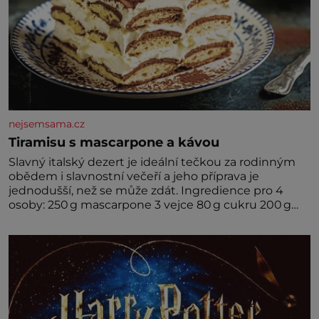
nejsemsama.cz
Tiramisu s mascarpone a kávou
Slavný italský dezert je ideální tečkou za rodinným
obědem i slavnostní večeří a jeho příprava je
jednodušší, než se může zdát. Ingredience pro 4
osoby: 250 g mascarpone 3 vejce 80 g cukru 200 g
cukrářských piškotů 250 ml silné kávy 2 lžíce
amaretta kakao na posypání Postup: Oddělte
žloutky od bílků. Žloutky vyšlehejte s cukrem do
světlé pěny a postupně do nich vmíchejte
mascarpone, aby vznikl hladký