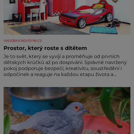
rezidenceonline.cz
Prostor, který roste s dítětem
Je to svět, který se vyvíjí a proměňuje od prvních
dětských krůčků až po dospívání. Správně navržený
pokoj podporuje bezpečí, kreativitu, soustředění i
odpočinek a reaguje na každou etapu života a
specifické potřeby dítěte. Pro nejmenší je klíčová
jednoduchost, měkkost a bezpečí, proto by pokoj
miminka měl působit především klidně a útulně.
Předškolní věk je