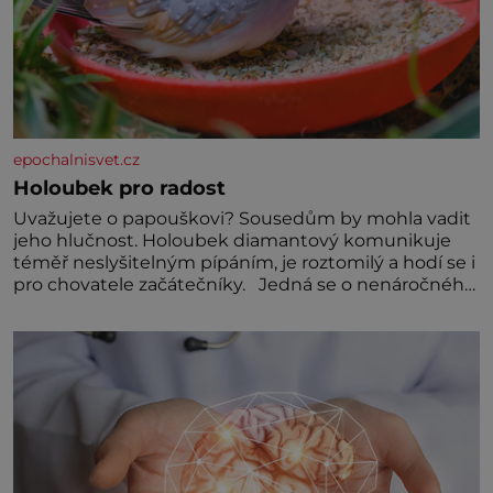
epochalnisvet.cz
Holoubek pro radost
Uvažujete o papouškovi? Sousedům by mohla vadit
jeho hlučnost. Holoubek diamantový komunikuje
téměř neslyšitelným pípáním, je roztomilý a hodí se i
pro chovatele začátečníky. Jedná se o nenáročného
klidného ptáčka, který většinu dne jen posedává.
Hodně času tráví na zemi, kde sbírá zbytky semínek
Jeho domovinou je prakticky celá Austrálie s
výjimkou pobřežní oblasti.