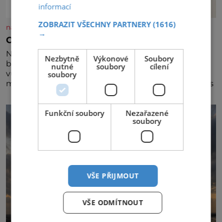
informací
ZOBRAZIT VŠECHNY PARTNERY
(1616)
nasehvezdy.cz
→
Osamělá herečka Syslová všechno vzdala?
Nedávno se povídalo, že má Dana Syslová (80)
Nezbytně
Výkonové
Soubory
blízkého přítele, který je jí oporou. Ale je to ještě
nutné
soubory
cílení
vůbec pravda? V posledních dnech čím dál častěji
soubory
mluví o svém odchodu. Dohnala ji snad samota? Půs
Funkční soubory
Nezařazené
soubory
VŠE PŘIJMOUT
VŠE ODMÍTNOUT