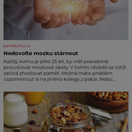
panidomu.cz
Nedovolte mozku stárnout
Každý, komu je přes 25 let, by měl pravidelně
procvičovat mozkové závity. V tomto období se totiž
začíná zhoršovat paměť. Možná máte problém
vzpomenout si na jméno kolegy z práce. Nebo
marně v paměti lovíte název knížky, kterou jste
nedávno přečetli. Je to opravdu tak, s věkem jako
kdyby se paměť rozhodla stávkovat. Cvičte