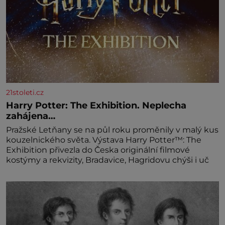
21stoleti.cz
Harry Potter: The Exhibition. Neplecha
zahájena…
Pražské Letňany se na půl roku proměnily v malý kus
kouzelnického světa. Výstava Harry Potter™: The
Exhibition přivezla do Česka originální filmové
kostýmy a rekvizity, Bradavice, Hagridovu chýši i uč