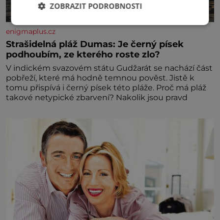
ZOBRAZIT PODROBNOSTI
enigmaplus.cz
Strašidelná pláž Dumas: Je černý písek
podhoubím, ze kterého roste zlo?
V indickém svazovém státu Gudžarát se nachází část
pobřeží, které má hodně temnou pověst. Jistě k
tomu přispívá i černý písek této pláže. Proč má pláž
takové netypické zbarvení? Nakolik jsou pravd