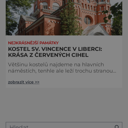
NEJKRÁSNĚJŠÍ PAMÁTKY
KOSTEL SV. VINCENCE V LIBERCI:
KRÁSA Z ČERVENÝCH CIHEL
Většinu kostelů najdeme na hlavních
náměstích, tenhle ale leží trochu stranou
městského ruchu. O to je ovšem
zobrazit více >>
zajímavější na pohled a také jeho historie
se běžným představám o církevních
svatostáncích poněkud vymyká. Tím, co
znamenal Baťa pro Zlín, byla na přelomu
19. a 20. století firma Johann Liebieg & Co
pro Liberec. Ve čtvrti zvané Perštýn se
dokonce zrodilo takzvané Liebiegovo
městečko –