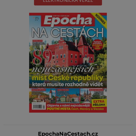
ELEKTRONICKÁ VERZE
EpochaNaCestach.cz