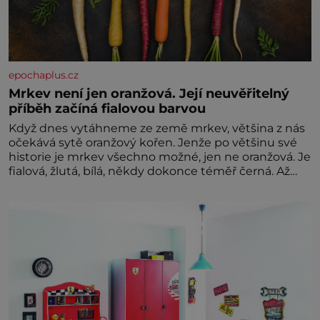
epochaplus.cz
Mrkev není jen oranžová. Její neuvěřitelný
příběh začíná fialovou barvou
Když dnes vytáhneme ze země mrkev, většina z nás
očekává sytě oranžový kořen. Jenže po většinu své
historie je mrkev všechno možné, jen ne oranžová. Je
fialová, žlutá, bílá, někdy dokonce téměř černá. Až
díky stovkám let pečlivého šlechtění se z ní stává
zelenina, bez které si českou zahradu ani
nedokážeme představit. Její příběh je