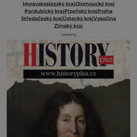
Moravskoslezský kraj
Olomoucký kraj
Pardubický kraj
Plzeňský kraj
Praha
Středočeský kraj
Ústecký kraj
Vysočina
Zlínský kraj
reklama