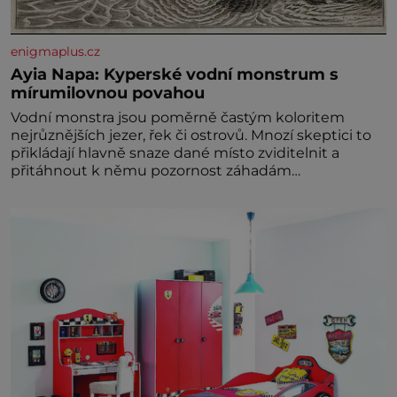
enigmaplus.cz
Ayia Napa: Kyperské vodní monstrum s
mírumilovnou povahou
Vodní monstra jsou poměrně častým koloritem
nejrůznějších jezer, řek či ostrovů. Mnozí skeptici to
přikládají hlavně snaze dané místo zviditelnit a
přitáhnout k němu pozornost záhadám
nakloněných turi