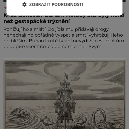
ZOBRAZIT PODROBNOSTI
historyplus.cz
Kněz Bohuslav Burian: Metody StB byly horší
než gestapácké trýznění
Ponižují ho a mlátí. Do jídla mu přidávají drogy,
nenechají ho pořádně vyspat a smrtí vyhrožují i jeho
nejbližším. Burian kruté týrání nevydrží a estébákům
podepíše všechno, co po něm chtějí. Svým
podpisem jim potvrdí také to, že na něj během
výslechů nikdo nevyvíjel fyzický ani psychický nátlak.
Syn brněnského řezníka chce být knězem a