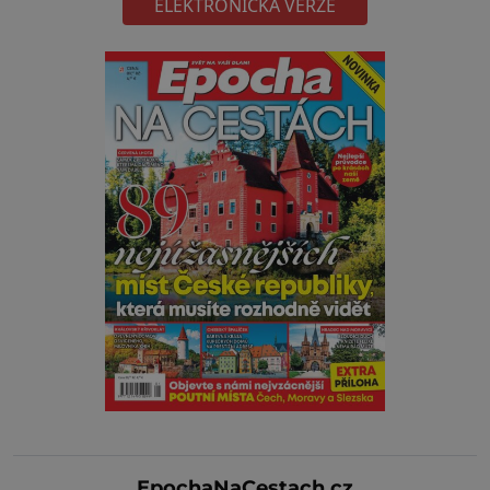
ELEKTRONICKÁ VERZE
EpochaNaCestach.cz