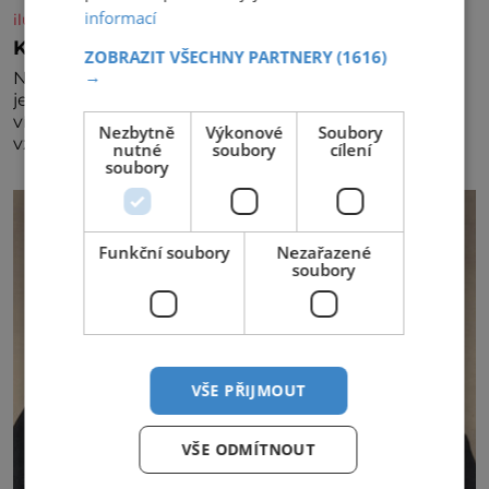
informací
iluxus.cz
Král vín začíná třetí dekádu
ZOBRAZIT VŠECHNY PARTNERY
(1616)
→
Největší český vinařský projekt Král vín ve svém již
jednadvacátém ročníku představil nejlepší domácí
vína. Ta vybírala odborná porota z celkem 1260
Nezbytně
Výkonové
Soubory
vzorků od 157 vinařů. Král vín, který se – i pře
nutné
soubory
cílení
soubory
Funkční soubory
Nezařazené
soubory
VŠE PŘIJMOUT
VŠE ODMÍTNOUT