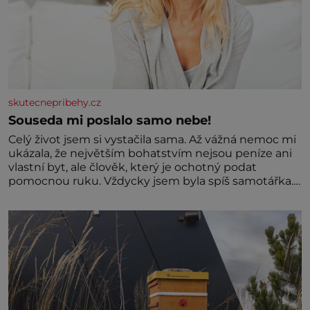
skutecnepribehy.cz
Souseda mi poslalo samo nebe!
Celý život jsem si vystačila sama. Až vážná nemoc mi
ukázala, že největším bohatstvím nejsou peníze ani
vlastní byt, ale člověk, který je ochotný podat
pomocnou ruku. Vždycky jsem byla spíš samotářka.
Nepotřebovala jsem kolem sebe partu kamarádek
ani partnera. Stačily mi knihy, práce a hlavně klid.
Hned po studiích jsem odešla z rodného města,