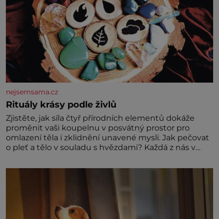
nejsemsama.cz
Rituály krásy podle živlů
Zjistěte, jak síla čtyř přírodních elementů dokáže
proměnit vaši koupelnu v posvátný prostor pro
omlazení těla i zklidnění unavené mysli. Jak pečovat
o pleť a tělo v souladu s hvězdami? Každá z nás v
sobě nese otisk vesmíru, který se projevuje nejen v
naší povaze, ale i v potřebách naší pokožky. Ohnivá
znamení Ženy narozené ve znamení Berana, Lva a
Střelce v sobě nesou žár, odvahu a neutuchající elán.
Vaše