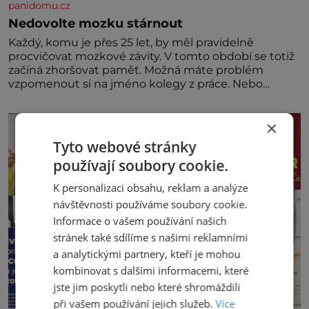
panidomu.cz
Nedovolte mozku stárnout
Každý, komu je přes 25 let, by měl pravidelně
procvičovat mozkové závity. V tomto období se totiž
začíná zhoršovat paměť. Možná máte problém
vzpomenout si na jméno kolegy z práce. Nebo
marně v paměti lovíte název knížky, kterou jste
nedávno přečetli. Je to opravdu tak, s věkem jako
×
kdyby se paměť rozhodla stávkovat. Cvičte
Tyto webové stránky
používají soubory cookie.
K personalizaci obsahu, reklam a analýze
návštěvnosti používáme soubory cookie.
Informace o vašem používání našich
stránek také sdílíme s našimi reklamními
a analytickými partnery, kteří je mohou
kombinovat s dalšími informacemi, které
jste jim poskytli nebo které shromáždili
při vašem používání jejich služeb.
Více