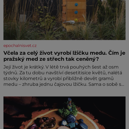
epochalnisvet.cz
Včela za celý život vyrobí lžičku medu. Čím je
pražský med ze střech tak ceněný?
Její život je krátký. V létě trvá pouhých šest až osm
týdnů. Za tu dobu navštíví desetitisíce květů, nalétá
stovky kilometrů a vyrobí přibližně devět gramů
medu – zhruba jednu čajovou lžičku. Sama o sobě se
může zdát bezvýznamná. Teprve když se spojí s
dalšími desítkami tisíc příslušnic svého včelstva,
vznikne jeden z nejdokonalejších organismů