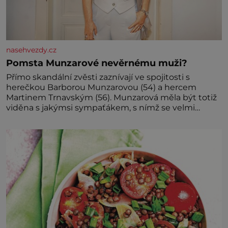
nasehvezdy.cz
Pomsta Munzarové nevěrnému muži?
Přímo skandální zvěsti zaznívají ve spojitosti s
herečkou Barborou Munzarovou (54) a hercem
Martinem Trnavským (56). Munzarová měla být totiž
viděna s jakýmsi sympaťákem, s nímž se velmi
družně, až d