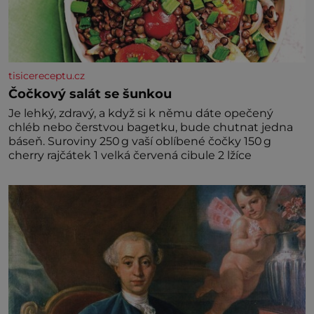
tisicereceptu.cz
Čočkový salát se šunkou
Je lehký, zdravý, a když si k němu dáte opečený
chléb nebo čerstvou bagetku, bude chutnat jedna
báseň. Suroviny 250 g vaší oblíbené čočky 150 g
cherry rajčátek 1 velká červená cibule 2 lžíce