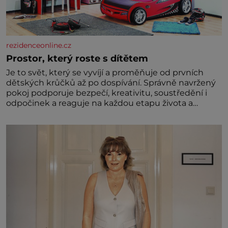
rezidenceonline.cz
Prostor, který roste s dítětem
Je to svět, který se vyvíjí a proměňuje od prvních
dětských krůčků až po dospívání. Správně navržený
pokoj podporuje bezpečí, kreativitu, soustředění i
odpočinek a reaguje na každou etapu života a
specifické potřeby dítěte. Pro nejmenší je klíčová
jednoduchost, měkkost a bezpečí, proto by pokoj
miminka měl působit především klidně a útulně.
Předškolní věk je