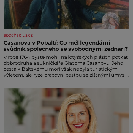
epochaplus.cz
Casanova v Pobaltí: Co měl legendární
svůdník společného se svobodnými zednáři?
V roce 1764 byste mohli na lotyšských plážích potkat
dobrodruha a sukničkáře Giacoma Casanovu. Jeho
cesta k Baltskému moři však nebyla turistickým
výletem, ale ryze pracovní cestou se zištnými úmysly.
Jaký cíl Casanova sledoval, když se například
procházel uličkami lotyšské Rigy? Casanova v Pobaltí
kontaktoval tamní zednářské lóže. Nebyl v této
oblasti žádným nováčkem, protože do zednářské