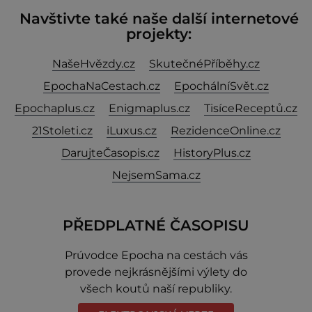
Navštivte také naše další internetové
projekty:
NašeHvězdy.cz
SkutečnéPříběhy.cz
EpochaNaCestach.cz
EpochálníSvět.cz
Epochaplus.cz
Enigmaplus.cz
TisíceReceptů.cz
21Stoleti.cz
iLuxus.cz
RezidenceOnline.cz
DarujteČasopis.cz
HistoryPlus.cz
NejsemSama.cz
PŘEDPLATNÉ ČASOPISU
Prúvodce Epocha na cestách vás
provede nejkrásnějšími výlety do
všech koutů naší republiky.