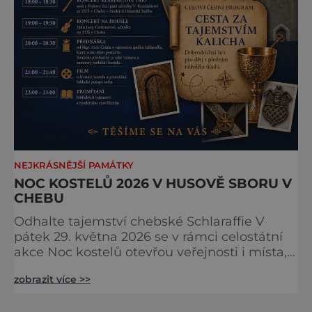
NEJKRÁSNĚJŠÍ PAMÁTKY
NOC KOSTELŮ 2026 V HUSOVĚ SBORU V
CHEBU
Odhalte tajemství chebské Schlaraffie V
pátek 29. května 2026 se v rámci celostátní
akce Noc kostelů otevřou veřejnosti i místa,
která běžně zůstávají skrytá. Jedním z
zobrazit více >>
nejzajímavějších bude bezesporu Husův
sbor Církve československé husitské v