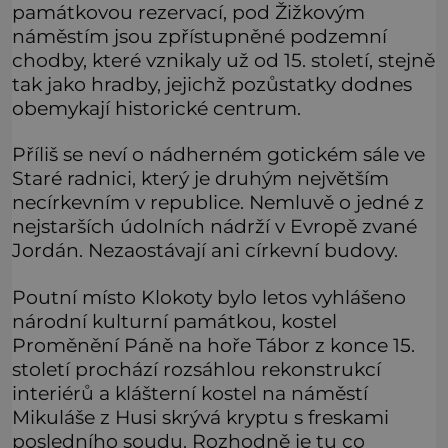
památkovou rezervací, pod Žižkovým
náměstím jsou zpřístupněné podzemní
chodby, které vznikaly už od 15. století, stejně
tak jako hradby, jejichž pozůstatky dodnes
obemykají historické centrum.
Příliš se neví o nádherném gotickém sále ve
Staré radnici, který je druhým největším
necírkevním v republice. Nemluvě o jedné z
nejstarších údolních nádrží v Evropě zvané
Jordán. Nezaostávají ani církevní budovy.
Poutní místo Klokoty bylo letos vyhlášeno
národní kulturní památkou, kostel
Proměnění Páně na hoře Tábor z konce 15.
století prochází rozsáhlou rekonstrukcí
interiérů a klášterní kostel na náměstí
Mikuláše z Husi skrývá kryptu s freskami
posledního soudu. Rozhodně je tu co