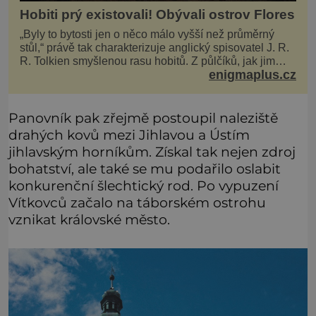
Hobiti prý existovali! Obývali ostrov Flores
„Byly to bytosti jen o něco málo vyšší než průměrný
stůl,“ právě tak charakterizuje anglický spisovatel J. R.
R. Tolkien smyšlenou rasu hobitů. Z půlčíků, jak jim
enigmaplus.cz
říká, následně udělá hlavní hrdiny svých slavných
fantasy knih. Podobné bytosti prý ovšem naši planetu
opravdu kdysi obývaly. Šlo o naše
Panovník pak zřejmě postoupil naleziště
drahých kovů mezi Jihlavou a Ústím
jihlavským horníkům. Získal tak nejen zdroj
bohatství, ale také se mu podařilo oslabit
konkurenční šlechtický rod. Po vypuzení
Vítkovců začalo na táborském ostrohu
vznikat královské město.