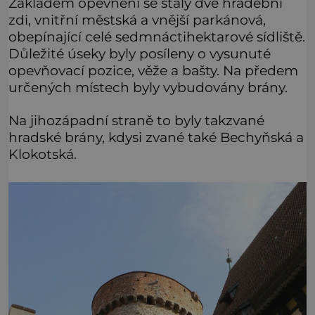
Základem opevnění se staly dvě hradební
zdi, vnitřní městská a vnější parkánová,
obepínající celé sedmnáctihektarové sídliště.
Důležité úseky byly posíleny o vysunuté
opevňovací pozice, věže a bašty. Na předem
určených místech byly vybudovány brány.
Na jihozápadní straně to byly takzvané
hradské brány, kdysi zvané také Bechyňská a
Klokotská.