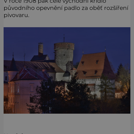
V roce 1908 pak celé východní křídlo
původního opevnění padlo za oběť rozšíření
pivovaru.