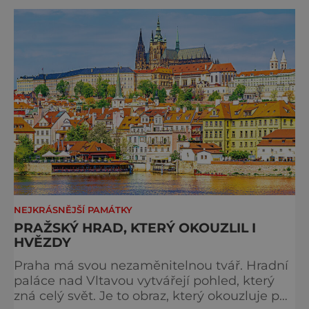
Chebu (Vrbenského 14), který letos nabídne
večer plný historie, hudby, tajemství i
dobrodružství pro malé i velké návštěvníky.
Málokdo ví, že dnešní kos
NEJKRÁSNĚJŠÍ PAMÁTKY
PRAŽSKÝ HRAD, KTERÝ OKOUZLIL I
HVĚZDY
Praha má svou nezaměnitelnou tvář. Hradní
paláce nad Vltavou vytvářejí pohled, který
zná celý svět. Je to obraz, který okouzluje po