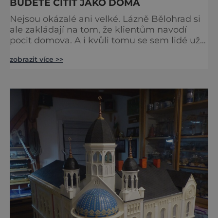
BUDETE CÍTIT JAKO DOMA
Nejsou okázalé ani velké. Lázně Bělohrad si
ale zakládají na tom, že klientům navodí
pocit domova. A i kvůli tomu se sem lidé už
zhruba 130 let rádi vracejí. Nejsou tu obří
zobrazit více >>
lázeňské koncerty ani velkolepé akce.
Dokonce tu nenajdete ani pravou kolonádu.
Ne že by tu nebyla. Ale mnoho lidí si jí
nevšimne, ani se jí kolonáda vlastně neříká.
Je to pro