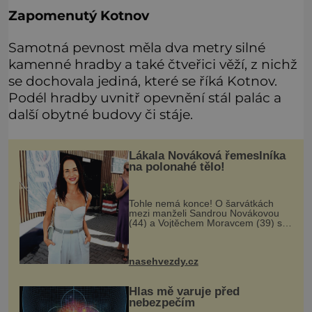
Zapomenutý Kotnov
Samotná pevnost měla dva metry silné
kamenné hradby a také čtveřici věží, z nichž
se dochovala jediná, které se říká Kotnov.
Podél hradby uvnitř opevnění stál palác a
další obytné budovy či stáje.
Lákala Nováková řemeslníka
na polonahé tělo!
Tohle nemá konce! O šarvátkách
mezi manželi Sandrou Novákovou
(44) a Vojtěchem Moravcem (39) se
toho napsalo už hodně. Ale kdo by
doufal, že horká zem u herečky ze
seriálu Ulice a režiséra vychladne,
nasehvezdy.cz
Hlas mě varuje před
nebezpečím