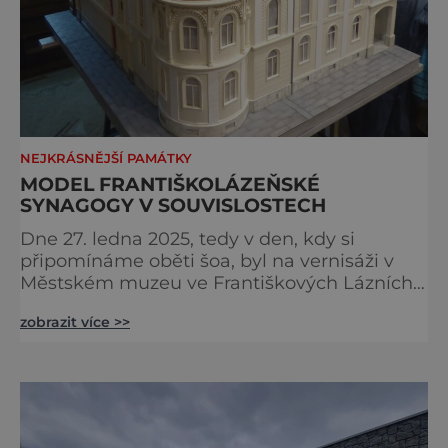
NEJKRÁSNĚJŠÍ PAMÁTKY
MODEL FRANTIŠKOLÁZEŇSKÉ
SYNAGOGY V SOUVISLOSTECH
Dne 27. ledna 2025, tedy v den, kdy si
připomínáme oběti šoa, byl na vernisáži v
Městském muzeu ve Františkových Lázních
představen model synagogy, která byla
zobrazit více >>
nacisty zničena v roce 1938. Do lázeňského
města se tak více než symbolicky vrátil
židovský svatostánek. Autorem modelu je
Bohuslav Karban z Aše. Připomeňme si nyní
některé události spojené s touto významnou
stavbou. [gallery ids="917