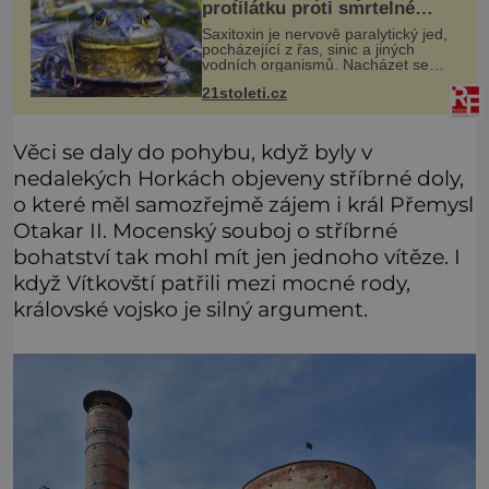
protilátku proti smrtelné
otravě měkkýši
Saxitoxin je nervově paralytický jed,
pocházející z řas, sinic a jiných
vodních organismů. Nacházet se
však může i v lidmi konzumovaných
21stoleti.cz
mlžích, jako jsou ústřice nebo slávky.
K příznakům otravy patří
Věci se daly do pohybu, když byly v
nedalekých Horkách objeveny stříbrné doly,
o které měl samozřejmě zájem i král Přemysl
Otakar II. Mocenský souboj o stříbrné
bohatství tak mohl mít jen jednoho vítěze. I
když Vítkovští patřili mezi mocné rody,
královské vojsko je silný argument.