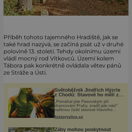
Příběh tohoto tajemného Hradiště, jak se
také hrad nazývá, se začíná psát už v druhé
polovině 13. století. Tehdy okolnímu území
vládl mocný rod Vítkovců. Území kolem
Tábora pak konkrétně ovládala větev pánů
ze Stráže a Ústí.
Světoběžník Jindřich Hýzrle
z Chodů: Stavové ho měli za
zrádce
„Pomáhal jste Pasovským při
drancování Prahy, zradil jste nás!“
nařknou čeští stavové hlavního
zbrojmistra zemské hotovosti.
historyplus.cz
Jindřich se však zastrašit nenechá.
Zachová chladnou hlavu a trestu
unikne.
Žáby mohou poskytnout