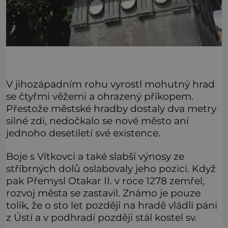
V jihozápadním rohu vyrostl mohutný hrad
se čtyřmi věžemi a ohrazený příkopem.
Přestože městské hradby dostaly dva metry
silné zdi, nedočkalo se nové město ani
jednoho desetiletí své existence.
Boje s Vítkovci a také slabší výnosy ze
stříbrných dolů oslabovaly jeho pozici. Když
pak Přemysl Otakar II. v roce 1278 zemřel,
rozvoj města se zastavil. Známo je pouze
tolik, že o sto let později na hradě vládli páni
z Ústí a v podhradí později stál kostel sv.