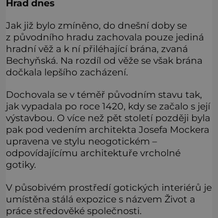
Hrad dnes
Jak již bylo zmíněno, do dnešní doby se
z původního hradu zachovala pouze jediná
hradní věž a k ní přiléhající brána, zvaná
Bechyňská. Na rozdíl od věže se však brána
dočkala lepšího zacházení.
Dochovala se v téměř původním stavu tak,
jak vypadala po roce 1420, kdy se začalo s její
výstavbou. O více než pět století později byla
pak pod vedením architekta Josefa Mockera
upravena ve stylu neogotickém –
odpovídajícímu architektuře vrcholné
gotiky.
V působivém prostředí gotických interiérů je
umístěna stálá expozice s názvem Život a
práce středověké společnosti.