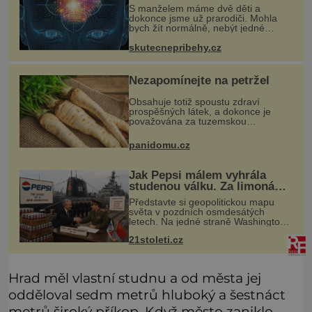
S manželem máme dvě děti a
dokonce jsme už prarodiči. Mohla
bych žít normálně, nebýt jedné
zásadní změny, která mi nabourala
mysl. Živím se jako mzdová účetní a
skutecnepribehy.cz
konec měsíce je pro mě vždy velice
psyc
Nezapomínejte na petržel
Obsahuje totiž spoustu zdraví
prospěšných látek, a dokonce je
považována za tuzemskou
superpotravinu. Zázrak plný
vitaminů V petrželi najdete vitaminy
panidomu.cz
B1, B2, B3, B6, provitamin A, vitamin
E a
Jak Pepsi málem vyhrála
studenou válku. Za limonádu
dostala ponorky i křižník
Představte si geopolitickou mapu
světa v pozdních osmdesátých
letech. Na jedné straně Washington,
na druhé Moskva. Mezi nimi jaderný
21stoleti.cz
arzenál schopný zničit planetu
padesátkrát dokola, železná opona a
Hrad měl vlastní studnu a od města jej
odděloval sedm metrů hluboký a šestnáct
metrů široký příkop. Když město zaniklo,