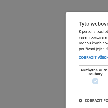
Tyto webové
K personalizaci 
vašem používání n
mohou kombinovat
používání jejich 
ZOBRAZIT VŠEC
Nezbytně nutn
soubory
ZOBRAZIT P