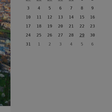
3
4
5
6
7
8
9
10
11
12
13
14
15
16
17
18
19
20
21
22
23
24
25
26
27
28
29
30
31
1
2
3
4
5
6