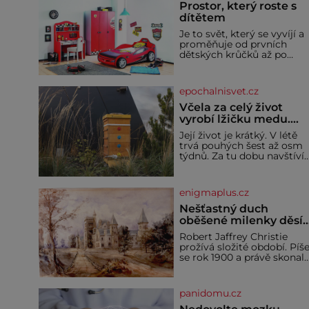
Prostor, který roste s
dítětem
Je to svět, který se vyvíjí a
proměňuje od prvních
dětských krůčků až po
dospívání. Správně
navržený pokoj podporuje
bezpečí, kreativitu,
epochalnisvet.cz
soustředění i odpočinek a
reaguje na každou etapu
Včela za celý život
života a specifické potřeby
vyrobí lžičku medu.
dítěte. Pro nejmenší je
Čím je pražský med ze
Její život je krátký. V létě
klíčová jednoduchost,
střech tak ceněný?
trvá pouhých šest až osm
měkkost a bezpečí, proto
týdnů. Za tu dobu navštíví
by pokoj miminka měl
desetitisíce květů, nalétá
působit především klidně 
stovky kilometrů a vyrobí
útulně. Předškolní věk je
přibližně devět gramů
enigmaplus.cz
medu – zhruba jednu
čajovou lžičku. Sama o so
Nešťastný duch
se může zdát bezvýznamná
oběšené milenky děsí
Teprve když se spojí s
studentky
Robert Jaffrey Christie
dalšími desítkami tisíc
prožívá složité období. Píš
příslušnic svého včelstva,
se rok 1900 a právě skonal
vznikne jeden z
jeho otec, známý továrník
nejdokonalejších
William Mellis Christie
organismů
(1829–1900). Smutná
panidomu.cz
událost je ale doprovázena
ohromným dědictvím