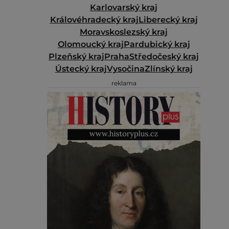
Karlovarský kraj
Královéhradecký kraj
Liberecký kraj
Moravskoslezský kraj
Olomoucký kraj
Pardubický kraj
Plzeňský kraj
Praha
Středočeský kraj
Ústecký kraj
Vysočina
Zlínský kraj
reklama