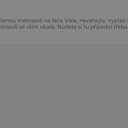
šenou metropoli na řece Visle, neváhejte. Vyplatí 
tropolí se vším všudy. Budete si tu připadat třeba
i a určitě se vám bude líbit, že se snadno domluvíte.
 dá se tady báječně nakupovat, zajít na koncert n