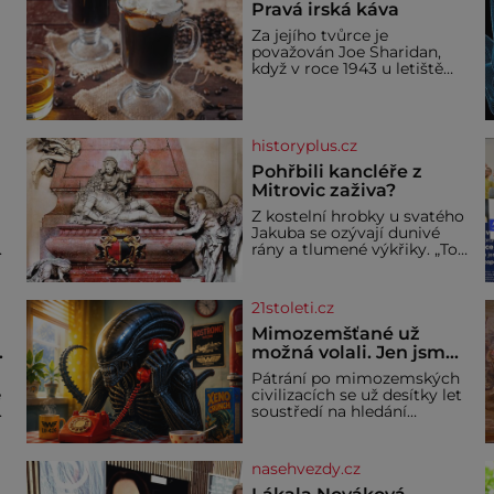
Pravá irská káva
Za jejího tvůrce je
považován Joe Sharidan,
když v roce 1943 u letiště
irského města Foynes
obsluhoval Američany, kteří
kvůli špatnému počasí
nemohli pokračovat v cestě.
historyplus.cz
Povzbudil je tehdy kávou,
Pohřbili kancléře z
Mitrovic zaživa?
Z kostelní hrobky u svatého
Jakuba se ozývají dunivé
rány a tlumené výkřiky. „To
jistě řádí duch,“ myslí si
a
pověrčiví lidé. Ani za dvě
kopy grošů by se nikdo
21stoleti.cz
neodvážil podzemní hrobku
bě
otevřít a její poklop tak
Mimozemšťané už
.
raději jen skrápí svěcenou
možná volali. Jen jsme
vodou. Za několik dní divné
jejich zprávu
Pátrání po mimozemských
burácení skutečně ustane.
nedokázali rozpoznat
e
civilizacích se už desítky let
Když o mnoho let později
soustředí na hledání
hrobku
úzkopásmových rádiových
signálů, které by příroda
sama vytvořila jen stěží.
nasehvezdy.cz
Nová studie však naznačuje,
že právě tato strate