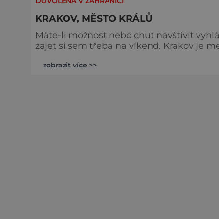
DOVOLENÁ V ZAHRANIČÍ
KRAKOV, MĚSTO KRÁLŮ
Máte-li možnost nebo chuť navštívit vyhlá
zajet si sem třeba na víkend. Krakov je me
jako v Praze, ale i ve Vídni či ve Florenci
zobrazit více >>
proč právě Krakov? Kráčela tudy historie,
do některého z mnoh