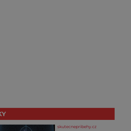
KY
skutecnepribehy.cz