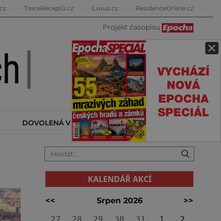
cz
TisíceReceptů.cz
iLuxus.cz
RezidenceOnline.cz
Projekt časopisu
×
DOVOLENÁ V ZAHRANIČÍ
KALENDÁŘ AKCÍ
KALENDÁŘ AKCÍ
<<
Srpen 2026
>>
27
28
29
30
31
1
2