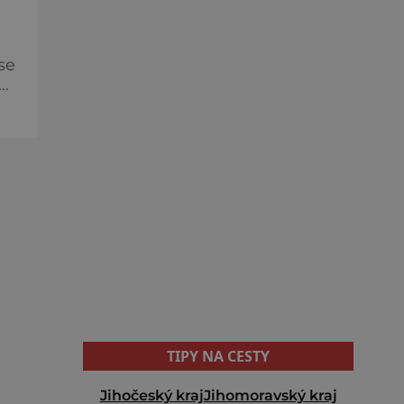
se
 A
ebo
TIPY NA CESTY
Jihočeský kraj
Jihomoravský kraj