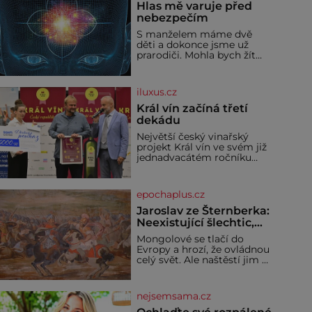
Hlas mě varuje před
nebezpečím
S manželem máme dvě
děti a dokonce jsme už
prarodiči. Mohla bych žít
normálně, nebýt jedné
zásadní změny, která mi
nabourala mysl. Živím se
iluxus.cz
jako mzdová účetní a konec
měsíce je pro mě vždy
Král vín začíná třetí
velice psychicky náročným
dekádu
obdobím. Od té chvíle, co
Největší český vinařský
máme vnoučata, mi dcera
projekt Král vín ve svém již
čím dál častěji volá o
jednadvacátém ročníku
pomoc, co se hlídání týče.
představil nejlepší domácí
Dalo by se
vína. Ta vybírala odborná
porota z celkem 1260
epochaplus.cz
vzorků od 157 vinařů. Král
vín, který se – i pře
Jaroslav ze Šternberka:
Neexistující šlechtic,
který z Moravy vyžene
Mongolové se tlačí do
Mongoly
Evropy a hrozí, že ovládnou
celý svět. Ale naštěstí jim v
samotném srdci Evropy
stojí v cestě malé, ale silné
království, které dokáže
nejsemsama.cz
dobyvatelské hordy
zastavit. Co nedokáže žádná