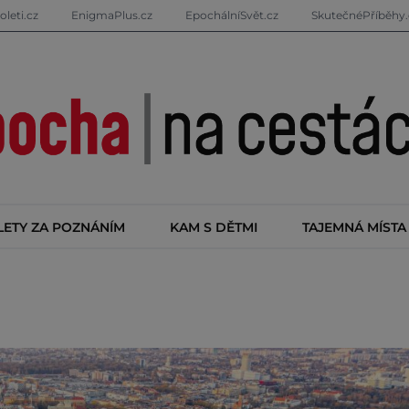
oleti.cz
EnigmaPlus.cz
EpochálníSvět.cz
SkutečnéPříběhy.
LETY ZA POZNÁNÍM
KAM S DĚTMI
TAJEMNÁ MÍSTA