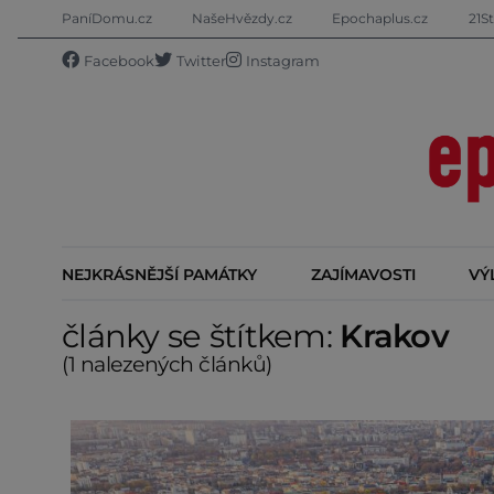
PaníDomu.cz
NašeHvězdy.cz
Epochaplus.cz
21St
Facebook
Twitter
Instagram
NEJKRÁSNĚJŠÍ PAMÁTKY
ZAJÍMAVOSTI
VÝ
články se štítkem:
Krakov
(1 nalezených článků)