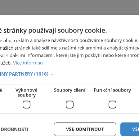
 stránky používají soubory cookie.
obsahu, reklam a analýze návštěvnosti používáme soubory cookie.
ašich stránek také sdílíme s našimi reklamními a analytickými par
 s dalšími informacemi, které jste jim poskytli nebo které shro
služeb.
Více informací
HNY PARTNERY
(1616) →
é
Výkonové
Soubory cílení
Funkční soubory
soubory
ODROBNOSTI
VŠE ODMÍTNOUT
VŠ