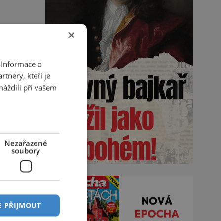
×
 Informace o
tnery, kteří je
máždili při vašem
Nezařazené
soubory
E PŘIJMOUT