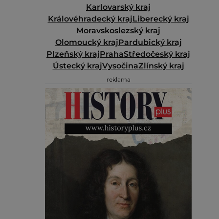
Karlovarský kraj
Královéhradecký kraj
Liberecký kraj
Moravskoslezský kraj
Olomoucký kraj
Pardubický kraj
Plzeňský kraj
Praha
Středočeský kraj
Ústecký kraj
Vysočina
Zlínský kraj
reklama