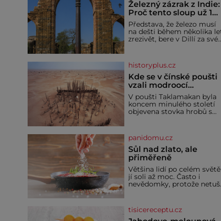
Železný zázrak z Indie:
Proč tento sloup už 1
600 let nezná rez?
Představa, že železo musí
na dešti během několika le
zrezivět, bere v Dillí za své.
Uprostřed komplexu Qutb
stojí více než sedm metrů
vysoký železný sloup, který
historyplus.cz
už přibližně 1 600 let
odolává počasí
Kde se v čínské poušti
vzali modroocí
blonďáci?
V poušti Taklamakan byla
koncem minulého století
objevena stovka hrobů s
téměř netknutými
mumiemi. Všichni mrtví
byli pohřbeni s úctou a
panidomu.cz
četnými milodary. Asi
nejvíc přitom vědce zaujal
Sůl nad zlato, ale
hrob tříměsíčního
přiměřeně
chlapečka s modrou
Většina lidí po celém světě
filcovou čapkou, z níž se
jí soli až moc. Často i
draly blonďaté vlásky. Fakt,
nevědomky, protože netuší
že jsou těla dávných lidí
jak velké množství se jí
nesmírně dobře zachovalá,
skrývá v průmyslově
přičítají odborníci zdejším
vyráběných potravinách,
klimatickým podmínkám.
tisicereceptu.cz
dokonce i těch sladkých.
Sucho, prosolené písky a
Sůl je zdravá Ale v ani ne