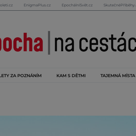
oleti.cz
EnigmaPlus.cz
EpochálníSvět.cz
SkutečnéPříběhy.
LETY ZA POZNÁNÍM
KAM S DĚTMI
TAJEMNÁ MÍSTA