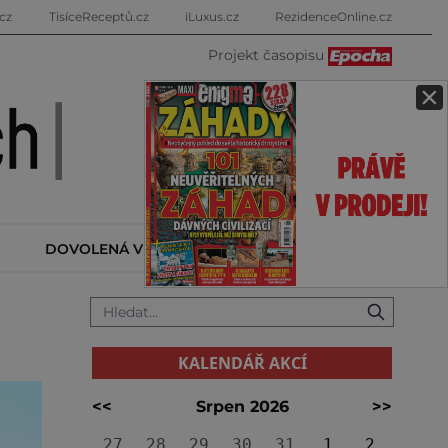
cz
TisíceReceptů.cz
iLuxus.cz
RezidenceOnline.cz
Projekt časopisu
×
DOVOLENÁ V ZAHRANIČÍ
KALENDÁŘ AKCÍ
KALENDÁŘ AKCÍ
<<
Srpen 2026
>>
27
28
29
30
31
1
2