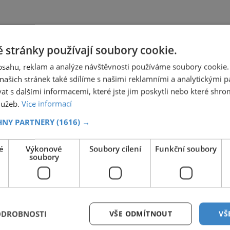
 stránky používají soubory cookie.
obsahu, reklam a analýze návštěvnosti používáme soubory cookie.
ašich stránek také sdílíme s našimi reklamními a analytickými par
 s dalšími informacemi, které jste jim poskytli nebo které shro
služeb.
Více informací
HNY PARTNERY
(1616) →
é
Výkonové
Soubory cílení
Funkční soubory
soubory
ODROBNOSTI
VŠE ODMÍTNOUT
VŠ