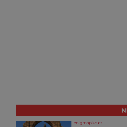
N
enigmaplus.cz