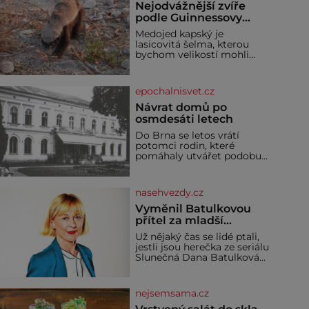
Nejodvážnější zvíře
podle Guinnessovy
knihy rekordů?
Medojed kapský je
Šelmička s pruhem na
lasicovitá šelma, kterou
hřbetě!
bychom velikostí mohli
přirovnat k českému
jezevci. Je extrémně
nebojácná, ostatně bývá
epochalnisvet.cz
označována za
nejodvážnější zvíře vůbec. V
Návrat domů po
této souvislosti je dokonc
osmdesáti letech
Do Brna se letos vrátí
potomci rodin, které
pomáhaly utvářet podobu
města, ale jejichž osudy
dramaticky přerušila druhá
světová válka. Příběhy rodů
nasehvezdy.cz
Placzek, Löw-Beer,
Fuhrmann, Kohn a Stiassni
Vyměnil Batulkovou
se stanou jednou z hlavních
přítel za mladší
dramaturgických linií
exemplář?
Už nějaký čas se lidé ptali,
festivalu židovské kultury
jestli jsou herečka ze seriálu
ŠTETL FEST 2026. Některé
Slunečná Dana Batulková
návraty nejsou jednoduché.
(68) a její partner, režisér
Místa, která si člověk
Ondřej Zajíc (56), ještě
pamatuje z rodinných
vůbec spolu. Herečka od
vyprávění, už dávno
nejsemsama.cz
sebe přítele od samého
začátku odhán