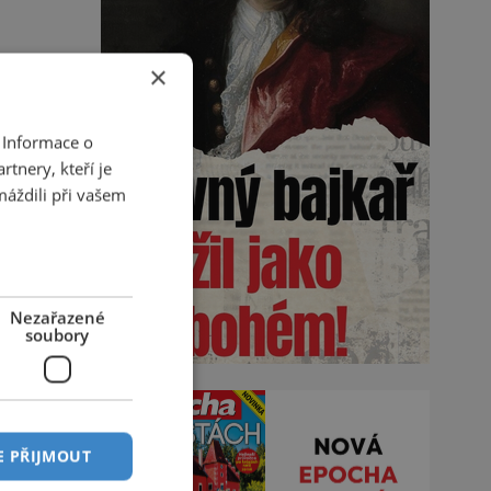
×
 Informace o
tnery, kteří je
máždili při vašem
Nezařazené
soubory
E PŘIJMOUT