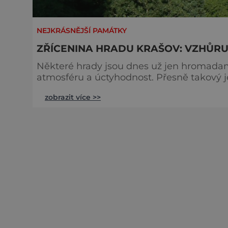
NEJKRÁSNĚJŠÍ PAMÁTKY
ZŘÍCENINA HRADU KRAŠOV: VZHŮRU
Některé hrady jsou dnes už jen hromadami
atmosféru a úctyhodnost. Přesně takový je
letech od jeho založení. Málokterý český 
zobrazit více >>
Krašov, vypínající se na skalním ostrohu
1232 rod Hroznatovců a měl nejen