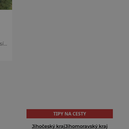
síci
oku
TIPY NA CESTY
Jihočeský kraj
Jihomoravský kraj