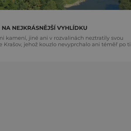
 NA NEJKRÁSNĚJŠÍ VYHLÍDKU
 kamení, jiné ani v rozvalinách neztratily svou
 Krašov, jehož kouzlo nevyprchalo ani téměř po ti
hrad se může pochlubit tak dlouhou historií jako
 nad řekou Berounkou. Založil ho už někdy kolem r