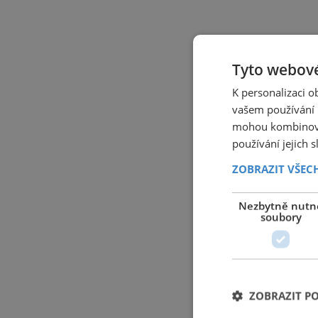
Tyto webové
K personalizaci 
vašem používání n
mohou kombinovat
používání jejich 
ZOBRAZIT VŠEC
Nezbytně nutn
soubory
ZOBRAZIT P