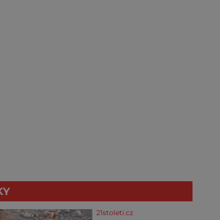
KY
21stoleti.cz