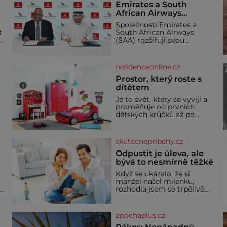
Emirates a South
African Airways
rozšiřují partnerství.
Společnosti Emirates a
Cestujícím nově
t
South African Airways
zpřístupní dalších
(SAA) rozšiřují svou
devět destinací v jižní a
dlouholetou codesharovou
spolupráci. Nová reciproční
střední Africe
dohoda zpřístupní
rezidenceonline.cz
cestujícím devět dalších
destinací v jižní a střední
Prostor, který roste s
Africe a u
dítětem
Je to svět, který se vyvíjí a
proměňuje od prvních
dětských krůčků až po
dospívání. Správně
navržený pokoj podporuje
bezpečí, kreativitu,
skutecnepribehy.cz
soustředění i odpočinek a
reaguje na každou etapu
Odpustit je úleva, ale
života a specifické potřeby
bývá to nesmírně těžké
dítěte. Pro nejmenší je
Když se ukázalo, že si
klíčová jednoduchost,
manžel našel milenku,
měkkost a bezpečí, proto
,
rozhodla jsem se trpělivě
by pokoj miminka měl
vyčkávat, přesvědčena, že
působit především klidně a
se dříve či později vrátí k
útulně. Předškolní věk je
rodině. Možná je to jedna z
epochaplus.cz
nejtěžších věcí na světě. Ale
každý, kdo s tím má nějaké