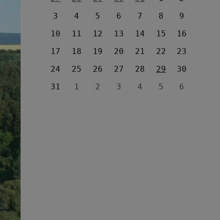
3
4
5
6
7
8
9
10
11
12
13
14
15
16
17
18
19
20
21
22
23
24
25
26
27
28
29
30
31
1
2
3
4
5
6