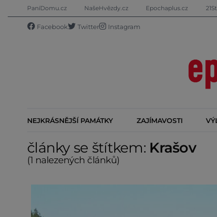
PaníDomu.cz
NašeHvězdy.cz
Epochaplus.cz
21St
Facebook
Twitter
Instagram
NEJKRÁSNĚJŠÍ PAMÁTKY
ZAJÍMAVOSTI
VÝ
články se štítkem:
Krašov
(1 nalezených článků)