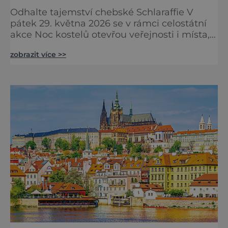
Odhalte tajemství chebské Schlaraffie V
pátek 29. května 2026 se v rámci celostátní
akce Noc kostelů otevřou veřejnosti i místa,
která běžně zůstávají skrytá. Jedním z
zobrazit více >>
nejzajímavějších bude bezesporu Husův
sbor Církve československé husitské v
Chebu (Vrbenského 14), který letos nabídne
večer plný historie, hudby, tajemství i
dobrodružství pro malé i velké návštěvníky.
Málokdo ví, že dnešní kos