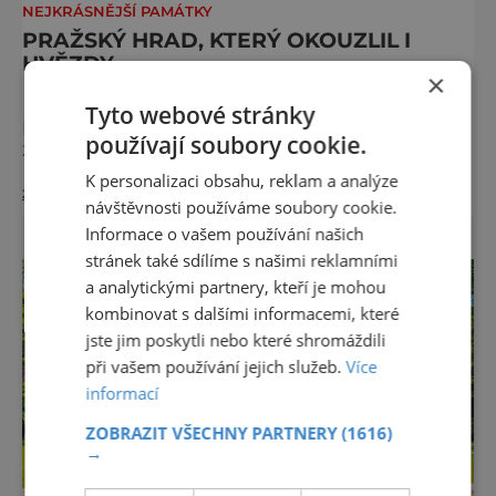
NEJKRÁSNĚJŠÍ PAMÁTKY
PRAŽSKÝ HRAD, KTERÝ OKOUZLIL I
HVĚZDY
×
Praha má svou nezaměnitelnou tvář. Hradní
Tyto webové stránky
paláce nad Vltavou vytvářejí pohled, který
používají soubory cookie.
zná celý svět. Je to obraz, který okouzluje po
staletí a nikdy nezevšední. Neexistuje snad
K personalizaci obsahu, reklam a analýze
zobrazit více >>
jediný Čech, který by ho neznal. Pražský hrad
návštěvnosti používáme soubory cookie.
se objevuje na pohlednicích, ve filmech i na
Informace o vašem používání našich
fotkách. A kdo si plánuje výlet do naší
stránek také sdílíme s našimi reklamními
metropole, má ho na seznamu mí
a analytickými partnery, kteří je mohou
kombinovat s dalšími informacemi, které
jste jim poskytli nebo které shromáždili
při vašem používání jejich služeb.
Více
informací
ZOBRAZIT VŠECHNY PARTNERY
(1616)
→