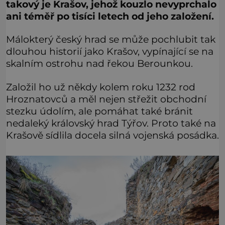
takový je Krašov, jehož kouzlo nevyprchalo
ani téměř po tisíci letech od jeho založení.
Málokterý český hrad se může pochlubit tak
dlouhou historií jako Krašov, vypínající se na
skalním ostrohu nad řekou Berounkou.
Založil ho už někdy kolem roku 1232 rod
Hroznatovců a měl nejen střežit obchodní
stezku údolím, ale pomáhat také bránit
nedaleký královský hrad Týřov. Proto také na
Krašově sídlila docela silná vojenská posádka.