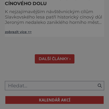
CÍNOVÉHO DOLU
K nejzajímavějším návštěvnickým cílům
Slavkovského lesa patří historický cínový důl
Jeroným nedaleko zaniklého horního města
Čistá. Dolovat se v něm začalo už ve
zobrazit více >>
středověku. Národní kulturní památka je
dnes přístupná veřejnosti a hojně
vyhledávaná turisty, kteří si zde mohou učinit
poměrně konkrétní představu o namáhavé
práci tehdejších horníků. [gallery
DALŠÍ ČLÁNKY ›
ids="91631,91630,91632,91633,91634,91635,9
KALENDÁŘ AKCÍ