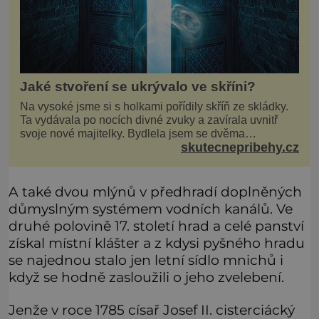
Jaké stvoření se ukrývalo ve skříni?
Na vysoké jsme si s holkami pořídily skříň ze skládky.
Ta vydávala po nocích divné zvuky a zavírala uvnitř
svoje nové majitelky. Bydlela jsem se dvěma
skutecnepribehy.cz
kamarádkami a bavilo nás zvelebovat si náš byt. Skoro
denně jsme tahaly domů různé kousky od babiček
nebo z bazaru, jako třeba staré zrcadlo a obrazy
A také dvou mlýnů v předhradí doplněných
důmyslným systémem vodních kanálů. Ve
druhé polovině 17. století hrad a celé panství
získal místní klášter a z kdysi pyšného hradu
se najednou stalo jen letní sídlo mnichů i
když se hodně zasloužili o jeho zvelebení.
Jenže v roce 1785 císař Josef II. cisterciácký