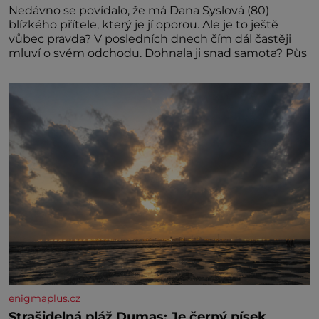
Nedávno se povídalo, že má Dana Syslová (80)
blízkého přítele, který je jí oporou. Ale je to ještě
vůbec pravda? V posledních dnech čím dál častěji
mluví o svém odchodu. Dohnala ji snad samota? Půs
enigmaplus.cz
Strašidelná pláž Dumas: Je černý písek