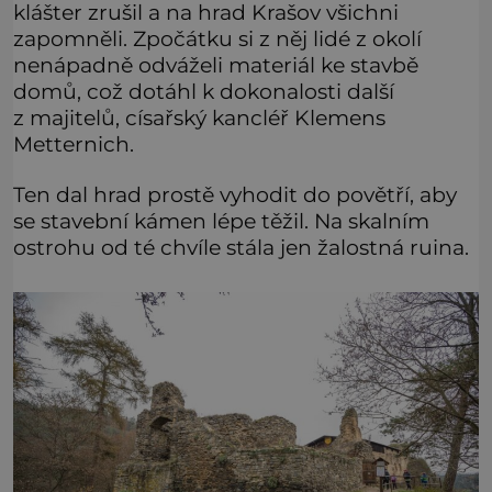
klášter zrušil a na hrad Krašov všichni
zapomněli. Zpočátku si z něj lidé z okolí
nenápadně odváželi materiál ke stavbě
domů, což dotáhl k dokonalosti další
z majitelů, císařský kancléř Klemens
Metternich.
Ten dal hrad prostě vyhodit do povětří, aby
se stavební kámen lépe těžil. Na skalním
ostrohu od té chvíle stála jen žalostná ruina.