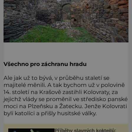
Všechno pro záchranu hradu
Ale jak už to bývá, v průběhu staletí se
majitelé měnili. A tak bychom už v polovině
14. století na Krašově zastihli Kolovraty, za
jejichž vlády se proměnil ve středisko panské
moci na Plzeňsku a Žatecku. Jenže Kolovrati
byli katolíci a přišly husitské války.
Příběhy slavných koktejlů: