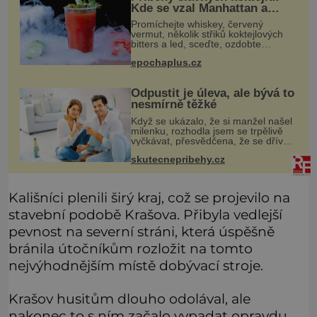
Kde se vzal Manhattan a
Bloody Mary?
Promíchejte whiskey, červený
vermut, několik střiků koktejlových
bitters a led, sceďte, ozdobte
koktejlovou třešinkou a tadá…
epochaplus.cz
Manhattan je tu! A pokud to má být
skutečně on, dejte si pozor, ať místo
Odpustit je úleva, ale bývá to
nesmírně těžké
Když se ukázalo, že si manžel našel
milenku, rozhodla jsem se trpělivě
vyčkávat, přesvědčena, že se dříve
či později vrátí k rodině. Možná je to
skutecnepribehy.cz
jedna z nejtěžších věcí na světě. Ale
každý, kdo s tím
Kališníci plenili širý kraj, což se projevilo na
stavební podobě Krašova. Přibyla vedlejší
pevnost na severní stráni, která úspěšně
bránila útočníkům rozložit na tomto
nejvýhodnějším místě dobývací stroje.
Krašov husitům dlouho odolával, ale
nakonec to s ním začalo vypadat opravdu