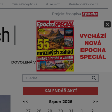
cz
TisíceReceptů.cz
iLuxus.cz
RezidenceOnline.cz
Projekt časopisu
×
DOVOLENÁ V ZAHRANIČÍ
KALENDÁŘ AKCÍ
KALENDÁŘ AKCÍ
<<
Srpen 2026
>>
27
28
29
30
31
1
2