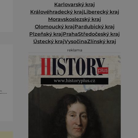
Karlovarský kraj
Královéhradecký kraj
Liberecký kraj
Moravskoslezský kraj
 a
Olomoucký kraj
Pardubický kraj
Plzeňský kraj
Praha
Středočeský kraj
Ústecký kraj
Vysočina
Zlínský kraj
reklama
c.
á
va
ě