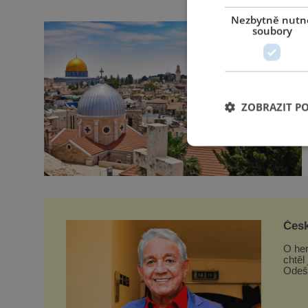
Nezbytně nutn
soubory
ZOBRAZIT P
Česk
O her
chtěl
Odeše
samot
svým 