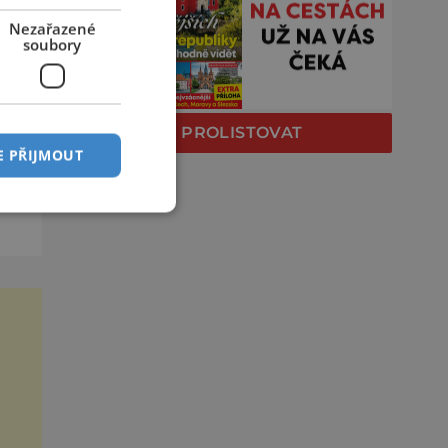
Nezařazené
soubory
m a
PROLISTOVAT
ých
E PŘIJMOUT