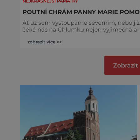
NEJKRÁSNĚJŠÍ PAMÁTKY
POUTNÍ CHRÁM PANNY MARIE POMO
Ať už sem vystoupáme severním, nebo již
čeká nás na Chlumku nejen výjimečná arc
překvapivě daleký výhled do okolní kraji
zobrazit více >>
Košumberka neměla ve druhé polovině 17. s
přežila prvního manžela a v druhém manž
Zobrazit