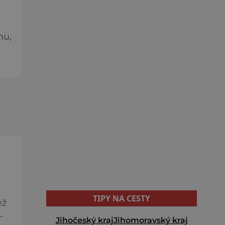
hu,
 a
TIPY NA CESTY
ěž
Jihočeský kraj
Jihomoravský kraj