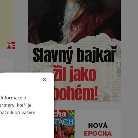
iny
amin
CI
×
sto
 Informace o
tnery, kteří je
máždili při vašem
y