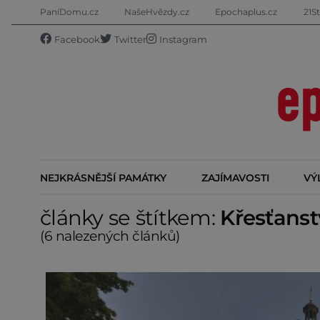
PaníDomu.cz
NašeHvězdy.cz
Epochaplus.cz
21St
Facebook
Twitter
Instagram
NEJKRÁSNĚJŠÍ PAMÁTKY
ZAJÍMAVOSTI
VÝ
články se štítkem:
Křesťanst
(6 nalezených článků)