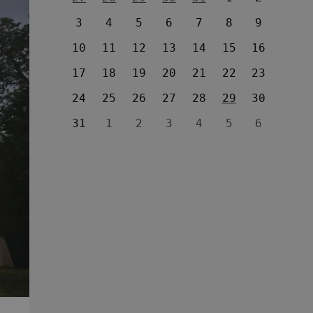
3
4
5
6
7
8
9
10
11
12
13
14
15
16
17
18
19
20
21
22
23
24
25
26
27
28
29
30
31
1
2
3
4
5
6