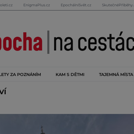
oleti.cz
EnigmaPlus.cz
EpochálníSvět.cz
SkutečnéPříběhy.
LETY ZA POZNÁNÍM
KAM S DĚTMI
TAJEMNÁ MÍSTA
ví