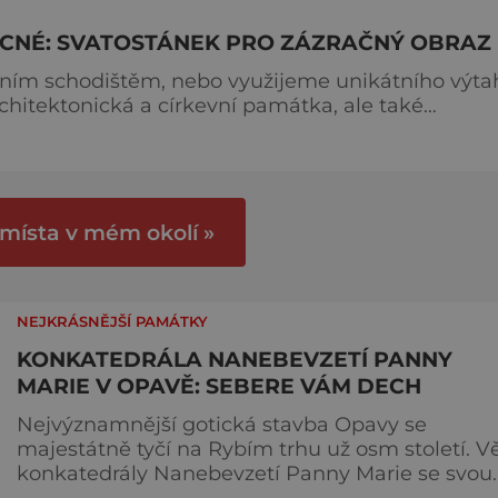
CNÉ: SVATOSTÁNEK PRO ZÁZRAČNÝ OBRAZ
ním schodištěm, nebo využijeme unikátního výta
hitektonická a církevní památka, ale také
ny. Baronka Marie Maxmiliana Slavatová z Chlumu
toletí jednoduchý život. Přišla o všechny děti,
elství byla
 místa v mém okolí »
NEJKRÁSNĚJŠÍ PAMÁTKY
KONKATEDRÁLA NANEBEVZETÍ PANNY
MARIE V OPAVĚ: SEBERE VÁM DECH
Nejvýznamnější gotická stavba Opavy se
majestátně tyčí na Rybím trhu už osm století. V
konkatedrály Nanebevzetí Panny Marie se svou
výškou vyrovná věži dómu svatého Václava