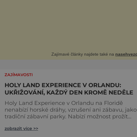
Zajímavé články najdete také na
nasehvezd
ZAJÍMAVOSTI
HOLY LAND EXPERIENCE V ORLANDU:
UKŘIŽOVÁNÍ, KAŽDÝ DEN KROMĚ NEDĚLE
Holy Land Experience v Orlandu na Floridě
nenabízí horské dráhy, vzrušení ani zábavu, jako
tradiční zábavní parky. Nabízí možnost prožít
biblické příběhy a pokud vám před dvěma tisíci
zobrazit více >>
lety uteklo ukřižování Ježíše, máte možnost to
napravit. S bohatými dotacemi křesťanského rádia