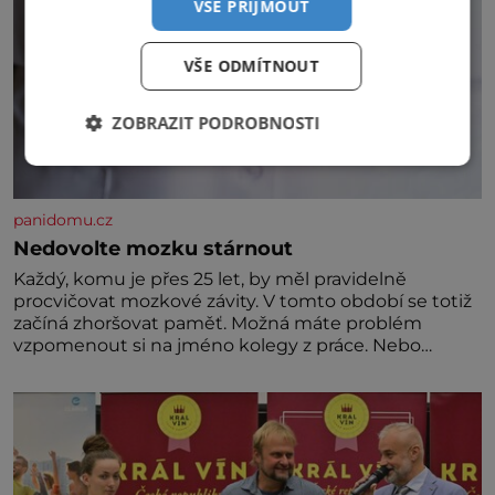
VŠE PŘIJMOUT
VŠE ODMÍTNOUT
ZOBRAZIT PODROBNOSTI
panidomu.cz
Nedovolte mozku stárnout
Každý, komu je přes 25 let, by měl pravidelně
procvičovat mozkové závity. V tomto období se totiž
začíná zhoršovat paměť. Možná máte problém
vzpomenout si na jméno kolegy z práce. Nebo
marně v paměti lovíte název knížky, kterou jste
nedávno přečetli. Je to opravdu tak, s věkem jako
kdyby se paměť rozhodla stávkovat. Cvičte