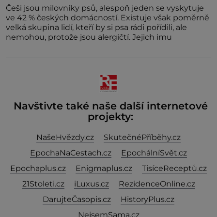
Češi jsou milovníky psů, alespoň jeden se vyskytuje
ve 42 % českých domácností. Existuje však poměrně
velká skupina lidí, kteří by si psa rádi pořídili, ale
nemohou, protože jsou alergičtí. Jejich imu
Navštivte také naše další internetové
projekty:
NašeHvězdy.cz
SkutečnéPříběhy.cz
EpochaNaCestach.cz
EpochálníSvět.cz
Epochaplus.cz
Enigmaplus.cz
TisíceReceptů.cz
21Stoleti.cz
iLuxus.cz
RezidenceOnline.cz
DarujteČasopis.cz
HistoryPlus.cz
NejsemSama.cz