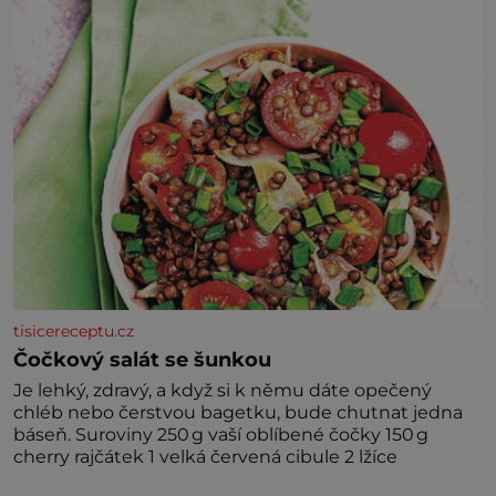
tisicereceptu.cz
Čočkový salát se šunkou
Je lehký, zdravý, a když si k němu dáte opečený
chléb nebo čerstvou bagetku, bude chutnat jedna
báseň. Suroviny 250 g vaší oblíbené čočky 150 g
cherry rajčátek 1 velká červená cibule 2 lžíce