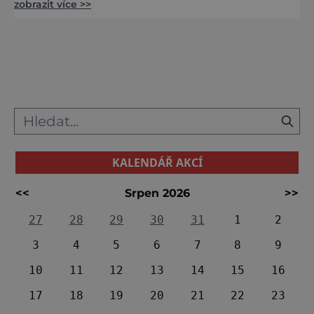
zobrazit více >>
ploty. Zahrady tohoto typu se do současné
doby dochovaly jen velmi vzácně. Pro svou
krásu je zahrada využívána veřejností, k
výstavám a společenským a kulturním
akcím. Galerie v
KALENDÁŘ AKCÍ
<<
Srpen 2026
>>
27
28
29
30
31
1
2
3
4
5
6
7
8
9
10
11
12
13
14
15
16
17
18
19
20
21
22
23