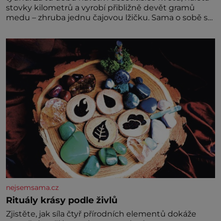
stovky kilometrů a vyrobí přibližně devět gramů
medu – zhruba jednu čajovou lžičku. Sama o sobě se
může zdát bezvýznamná. Teprve když se spojí s
dalšími desítkami tisíc příslušnic svého včelstva,
vznikne jeden z nejdokonalejších organismů
nejsemsama.cz
Rituály krásy podle živlů
Zjistěte, jak síla čtyř přírodních elementů dokáže