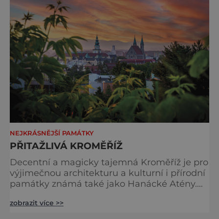
NEJKRÁSNĚJŠÍ PAMÁTKY
PŘITAŽLIVÁ KROMĚŘÍŽ
Decentní a magicky tajemná Kroměříž je pro
výjimečnou architekturu a kulturní i přírodní
památky známá také jako Hanácké Atény.
Po celá staletí zde olomoučtí biskupové a
zobrazit více >>
arcibiskupové shromažďovali cenné sbírky, a
zároveň se podíleli na celkové proměně