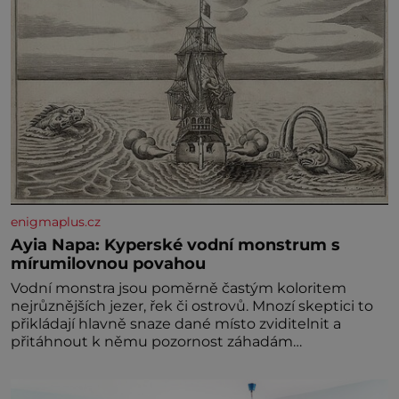
enigmaplus.cz
Ayia Napa: Kyperské vodní monstrum s
mírumilovnou povahou
Vodní monstra jsou poměrně častým koloritem
nejrůznějších jezer, řek či ostrovů. Mnozí skeptici to
přikládají hlavně snaze dané místo zviditelnit a
přitáhnout k němu pozornost záhadám
nakloněných turi