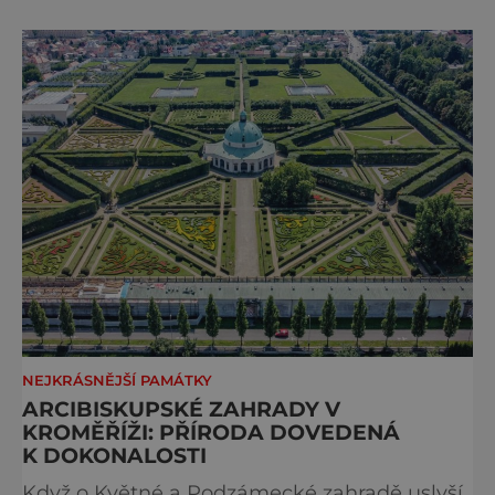
města. Vychutnáte si zde zejména opojný
klid, jelikož Kroměříž je místem, kde stres ani
shon nemá šanci. Kulturní dědictví
Největším láka
NEJKRÁSNĚJŠÍ PAMÁTKY
ARCIBISKUPSKÉ ZAHRADY V
KROMĚŘÍŽI: PŘÍRODA DOVEDENÁ
K DOKONALOSTI
Když o Květné a Podzámecké zahradě uslyší