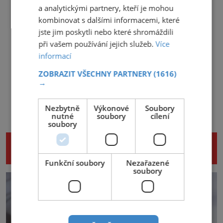
a analytickými partnery, kteří je mohou
kombinovat s dalšími informacemi, které
jste jim poskytli nebo které shromáždili
při vašem používání jejich služeb.
Více
informací
ZOBRAZIT VŠECHNY PARTNERY
(1616)
→
Nezbytně
Výkonové
Soubory
nutné
soubory
cílení
soubory
NENECHTE SI UJÍT DALŠÍ ZAJÍMAVÉ
ČLÁNKY
Funkční soubory
Nezařazené
soubory