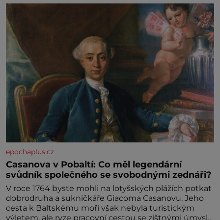
epochaplus.cz
Casanova v Pobaltí: Co měl legendární
svůdník společného se svobodnými zednáři?
V roce 1764 byste mohli na lotyšských plážích potkat
dobrodruha a sukničkáře Giacoma Casanovu. Jeho
cesta k Baltskému moři však nebyla turistickým
výletem, ale ryze pracovní cestou se zištnými úmysly.