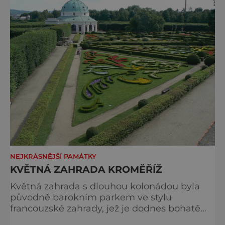
NEJKRÁSNĚJŠÍ PAMÁTKY
KVĚTNÁ ZAHRADA KROMĚŘÍŽ
Květná zahrada s dlouhou kolonádou byla
původně barokním parkem ve stylu
francouzské zahrady, jež je dodnes bohatě
vyzdobena sochami, fontánami a živými