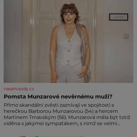
miminka měl působit především klidně a útulně.
Předškolní věk je
nasehvezdy.cz
Pomsta Munzarové nevěrnému muži?
Přímo skandální zvěsti zaznívají ve spojitosti s
herečkou Barborou Munzarovou (54) a hercem
Martinem Trnavským (56). Munzarová měla být totiž
viděna s jakýmsi sympaťákem, s nímž se velmi
družně, až d