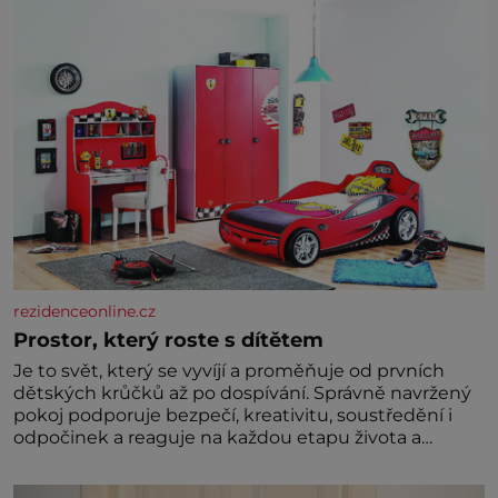
rezidenceonline.cz
Prostor, který roste s dítětem
Je to svět, který se vyvíjí a proměňuje od prvních
dětských krůčků až po dospívání. Správně navržený
pokoj podporuje bezpečí, kreativitu, soustředění i
odpočinek a reaguje na každou etapu života a
specifické potřeby dítěte. Pro nejmenší je klíčová
jednoduchost, měkkost a bezpečí, proto by pokoj