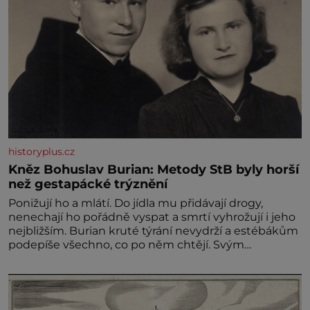
historyplus.cz
Kněz Bohuslav Burian: Metody StB byly horší
než gestapácké trýznění
Ponižují ho a mlátí. Do jídla mu přidávají drogy,
nenechají ho pořádně vyspat a smrtí vyhrožují i jeho
nejbližším. Burian kruté týrání nevydrží a estébákům
podepíše všechno, co po něm chtějí. Svým
podpisem jim potvrdí také to, že na něj během
výslechů nikdo nevyvíjel fyzický ani psychický nátlak.
Syn brněnského řezníka chce být knězem a