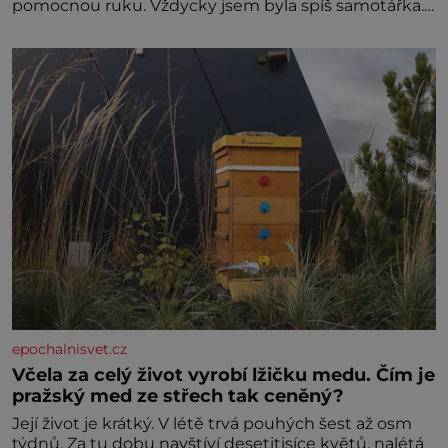
pomocnou ruku. Vždycky jsem byla spíš samotářka.
Nepotřebovala jsem kolem sebe partu kamarádek
ani partnera. Stačily mi knihy, práce a hlavně klid.
Hned po studiích jsem odešla z rodného města,
epochalnisvet.cz
Včela za celý život vyrobí lžičku medu. Čím je
pražský med ze střech tak ceněný?
Její život je krátký. V létě trvá pouhých šest až osm
týdnů. Za tu dobu navštíví desetitisíce květů, nalétá