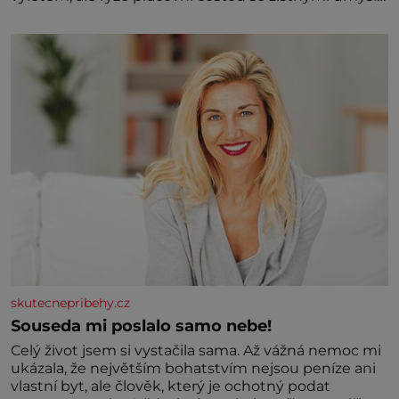
Jaký cíl Casanova sledoval, když se například
procházel uličkami lotyšské Rigy? Casanova v Pobaltí
kontaktoval tamní zednářské lóže. Nebyl v této
oblasti žádným nováčkem, protože do zednářské
skutecnepribehy.cz
Souseda mi poslalo samo nebe!
Celý život jsem si vystačila sama. Až vážná nemoc mi
ukázala, že největším bohatstvím nejsou peníze ani
vlastní byt, ale člověk, který je ochotný podat