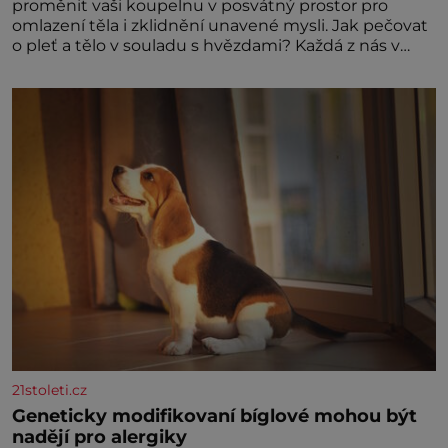
proměnit vaši koupelnu v posvátný prostor pro
omlazení těla i zklidnění unavené mysli. Jak pečovat
o pleť a tělo v souladu s hvězdami? Každá z nás v
sobě nese otisk vesmíru, který se projevuje nejen v
naší povaze, ale i v potřebách naší pokožky. Ohnivá
znamení Ženy narozené ve znamení Berana, Lva a
Střelce v sobě nesou žár, odvahu a neutuchající elán.
Vaše
21stoleti.cz
Geneticky modifikovaní bíglové mohou být
nadějí pro alergiky