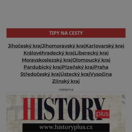
TIPY NA CESTY
Jihočeský kraj
Jihomoravský kraj
Karlovarský kraj
Královéhradecký kraj
Liberecký kraj
Moravskoslezský kraj
Olomoucký kraj
Pardubický kraj
Plzeňský kraj
Praha
Středočeský kraj
Ústecký kraj
Vysočina
Zlínský kraj
reklama