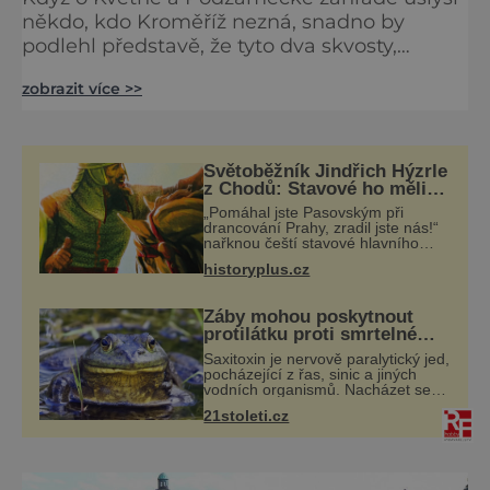
někdo, kdo Kroměříž nezná, snadno by
podlehl představě, že tyto dva skvosty,
zapsané i v seznamu památek UNESCO, jsou
zobrazit více >>
si vzájemně podobné. Ve skutečnosti se
snad ani nemohou více lišit. Z obou
takzvaných arcibiskupských zahrad
začněme Podzámeckou, která si přednost
Světoběžník Jindřich Hýzrle
zaslouží vzhledem k tomu, že je větší a také
z Chodů: Stavové ho měli
za zrádce
starší. Zaujímá plochu 64 hektarů mezi
„Pomáhal jste Pasovským při
drancování Prahy, zradil jste nás!“
kroměří
nařknou čeští stavové hlavního
zbrojmistra zemské hotovosti.
historyplus.cz
Jindřich se však zastrašit nenechá.
Zachová chladnou hlavu a trestu
unikne.
Žáby mohou poskytnout
protilátku proti smrtelné
otravě měkkýši
Saxitoxin je nervově paralytický jed,
pocházející z řas, sinic a jiných
vodních organismů. Nacházet se
však může i v lidmi
21stoleti.cz
konzumovaných mlžích, jako jsou
ústřice nebo slávky. K příznakům
otravy patří