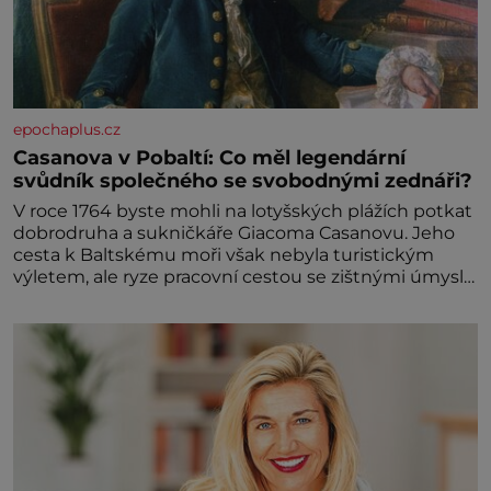
epochaplus.cz
Casanova v Pobaltí: Co měl legendární
svůdník společného se svobodnými zednáři?
V roce 1764 byste mohli na lotyšských plážích potkat
dobrodruha a sukničkáře Giacoma Casanovu. Jeho
cesta k Baltskému moři však nebyla turistickým
výletem, ale ryze pracovní cestou se zištnými úmysly.
Jaký cíl Casanova sledoval, když se například
procházel uličkami lotyšské Rigy? Casanova v Pobaltí
kontaktoval tamní zednářské lóže. Nebyl v této
oblasti žádným nováčkem, protože do zednářské