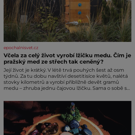
epochalnisvet.cz
Včela za celý život vyrobí lžičku medu. Čím je
pražský med ze střech tak ceněný?
Její život je krátký. V létě trvá pouhých šest až osm
týdnů. Za tu dobu navštíví desetitisíce květů, nalétá
stovky kilometrů a vyrobí přibližně devět gramů
medu – zhruba jednu čajovou lžičku. Sama o sobě se
může zdát bezvýznamná. Teprve když se spojí s
dalšími desítkami tisíc příslušnic svého včelstva,
vznikne jeden z nejdokonalejších organismů