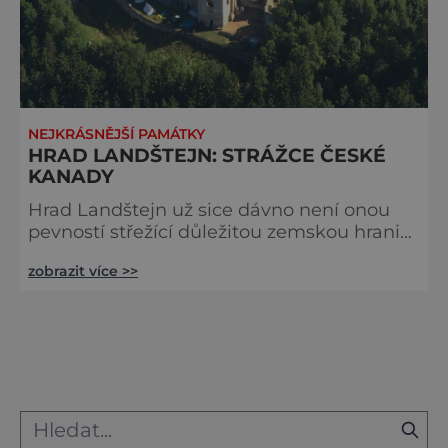
NEJKRÁSNĚJŠÍ PAMÁTKY
HRAD LANDŠTEJN: STRÁŽCE ČESKÉ
KANADY
Hrad Landštejn už sice dávno není onou
pevností střežící důležitou zemskou hranici,
ale i dnes se majestátně vypíná nad
zobrazit více >>
stejnojmennou osadou uprostřed
romantického území zvaného Česká
Kanada. Strategické místo na pomezí Čech,
Moravy a Rakouska vždycky přímo svádělo
k vybudování opevněného hradu, který by
střežil nejen frekventovanou zemskou
stezku, ale také důležitou hranici. Český
král Přemysl