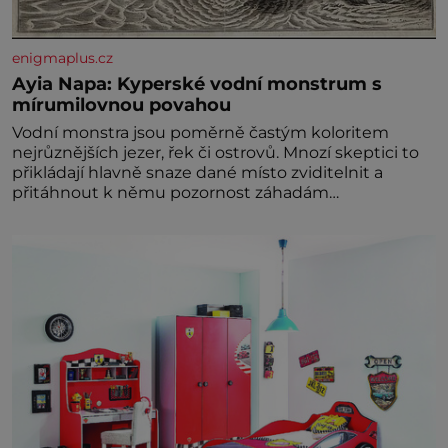
enigmaplus.cz
Ayia Napa: Kyperské vodní monstrum s
mírumilovnou povahou
Vodní monstra jsou poměrně častým koloritem
nejrůznějších jezer, řek či ostrovů. Mnozí skeptici to
přikládají hlavně snaze dané místo zviditelnit a
přitáhnout k němu pozornost záhadám
nakloněných turi