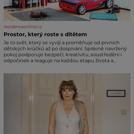
rezidenceonline.cz
Prostor, který roste s dítětem
Je to svět, který se vyvíjí a proměňuje od prvních
dětských krůčků až po dospívání. Správně navržený
pokoj podporuje bezpečí, kreativitu, soustředění i
odpočinek a reaguje na každou etapu života a
specifické potřeby dítěte. Pro nejmenší je klíčová
jednoduchost, měkkost a bezpečí, proto by pokoj
miminka měl působit především klidně a útulně.
Předškolní věk je