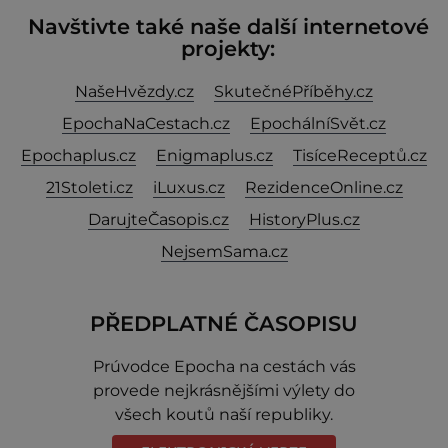
Navštivte také naše další internetové
projekty:
NašeHvězdy.cz
SkutečnéPříběhy.cz
EpochaNaCestach.cz
EpochálníSvět.cz
Epochaplus.cz
Enigmaplus.cz
TisíceReceptů.cz
21Stoleti.cz
iLuxus.cz
RezidenceOnline.cz
DarujteČasopis.cz
HistoryPlus.cz
NejsemSama.cz
PŘEDPLATNÉ ČASOPISU
Prúvodce Epocha na cestách vás
provede nejkrásnějšími výlety do
všech koutů naší republiky.