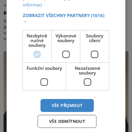
informací
iluxus.cz
Král vín začíná třetí dekádu
ZOBRAZIT VŠECHNY PARTNERY
(1616)
→
Největší český vinařský projekt Král vín ve svém již
jednadvacátém ročníku představil nejlepší domácí
vína. Ta vybírala odborná porota z celkem 1260
Nezbytně
Výkonové
Soubory
vzorků od 157 vinařů. Král vín, který se – i pře
nutné
soubory
cílení
soubory
Funkční soubory
Nezařazené
soubory
VŠE PŘIJMOUT
VŠE ODMÍTNOUT