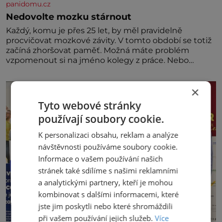
panidomu.cz
Nedovolte mozku stárnout
Každý, komu je přes 25 let, by měl pravidelně
procvičovat mozkové závity. V tomto období se totiž
začíná zhoršovat paměť. Možná máte problém
vzpomenout si na jméno kolegy z práce. Nebo
marně v paměti lovíte název knížky, kterou jste
nedávno přečetli. Je to opravdu tak, s věkem jako
×
kdyby se paměť rozhodla stávkovat. Cvičte
Tyto webové stránky
používají soubory cookie.
K personalizaci obsahu, reklam a analýze
návštěvnosti používáme soubory cookie.
Informace o vašem používání našich
stránek také sdílíme s našimi reklamními
a analytickými partnery, kteří je mohou
kombinovat s dalšími informacemi, které
jste jim poskytli nebo které shromáždili
při vašem používání jejich služeb.
Více