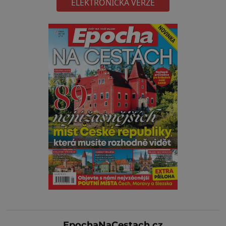
ELEKTRONICKÁ VERZE
EpochaNaCestach.cz