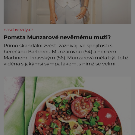
nasehvezdy.cz
Pomsta Munzarové nevěrnému muži?
Přímo skandální zvěsti zaznívají ve spojitosti s
herečkou Barborou Munzarovou (54) a hercem
Martinem Trnavským (56). Munzarová měla být totiž
viděna s jakýmsi sympaťákem, s nímž se velmi
družně, až d