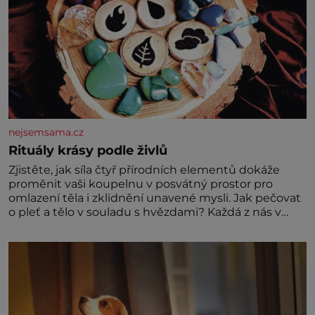
nejsemsama.cz
Rituály krásy podle živlů
Zjistěte, jak síla čtyř přírodních elementů dokáže
proměnit vaši koupelnu v posvátný prostor pro
omlazení těla i zklidnění unavené mysli. Jak pečovat
o pleť a tělo v souladu s hvězdami? Každá z nás v
sobě nese otisk vesmíru, který se projevuje nejen v
naší povaze, ale i v potřebách naší pokožky. Ohnivá
znamení Ženy narozené ve znamení Berana, Lva a
Střelce v sobě nesou žár, odvahu a neutuchající elán.
Vaše