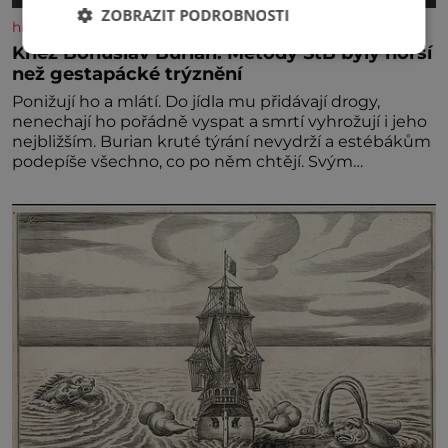
ZOBRAZIT PODROBNOSTI
historyplus.cz
Kněz Bohuslav Burian: Metody StB byly horší
než gestapácké trýznění
Ponižují ho a mlátí. Do jídla mu přidávají drogy,
nenechají ho pořádně vyspat a smrtí vyhrožují i jeho
nejbližším. Burian kruté týrání nevydrží a estébákům
podepíše všechno, co po něm chtějí. Svým
podpisem jim potvrdí také to, že na něj během
výslechů nikdo nevyvíjel fyzický ani psychický nátlak.
Syn brněnského řezníka chce být knězem a