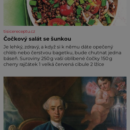
tisicereceptu.cz
Čočkový salát se šunkou
Je lehký, zdravý, a když si k němu dáte opečený
chléb nebo čerstvou bagetku, bude chutnat jedna
báseň. Suroviny 250 g vaší oblíbené čočky 150 g
cherry rajčátek 1 velká červená cibule 2 lžíce