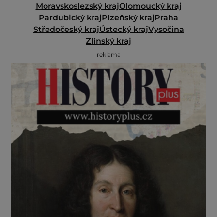
Moravskoslezský kraj
Olomoucký kraj
Pardubický kraj
Plzeňský kraj
Praha
Středočeský kraj
Ústecký kraj
Vysočina
Zlínský kraj
reklama