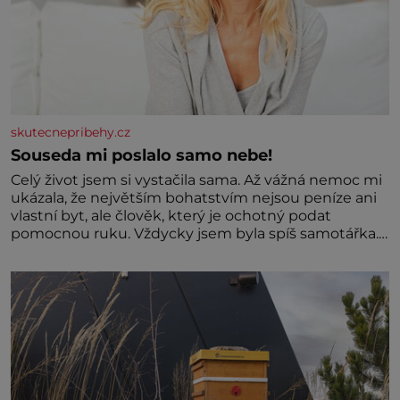
skutecnepribehy.cz
Souseda mi poslalo samo nebe!
Celý život jsem si vystačila sama. Až vážná nemoc mi
ukázala, že největším bohatstvím nejsou peníze ani
vlastní byt, ale člověk, který je ochotný podat
pomocnou ruku. Vždycky jsem byla spíš samotářka.
Nepotřebovala jsem kolem sebe partu kamarádek
ani partnera. Stačily mi knihy, práce a hlavně klid.
Hned po studiích jsem odešla z rodného města,