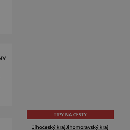
NY
,
TIPY NA CESTY
Jihočeský kraj
Jihomoravský kraj