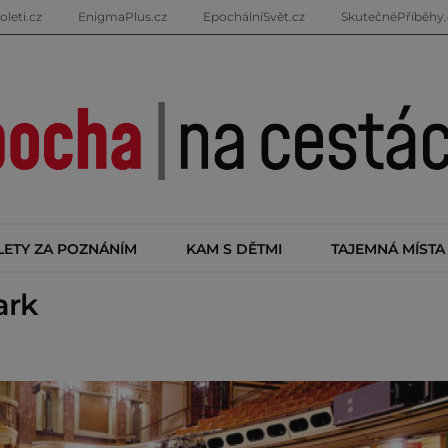
oleti.cz
EnigmaPlus.cz
EpochálníSvět.cz
SkutečnéPříběhy.
LETY ZA POZNÁNÍM
KAM S DĚTMI
TAJEMNÁ MÍSTA
ark