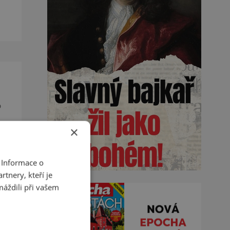
de
o
×
u a
 Informace o
tnery, kteří je
máždili při vašem