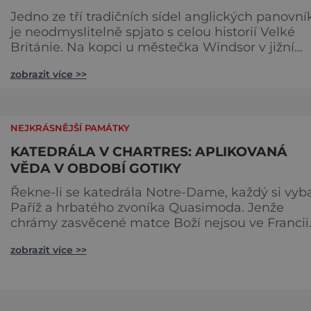
Jedno ze tří tradičních sídel anglických panovní
je neodmyslitelně spjato s celou historií Velké
Británie. Na kopci u městečka Windsor v jižní
Anglii asi 30 kilometrů od Londýna, se tyčí
zobrazit více >>
gigantická stavba, obklopená věčně zelenými
trávníky. Její gotické věže budí obdiv znalců
architektury, vysoké hradby zase respekt nepřáte
kteří by chtěli komplex dobýt. Za bezmála 950 l
NEJKRÁSNĚJŠÍ PAMÁTKY
jeho existence z
KATEDRÁLA V CHARTRES: APLIKOVANÁ
VĚDA V OBDOBÍ GOTIKY
Řekne-li se katedrála Notre-Dame, každý si vyb
Paříž a hrbatého zvoníka Quasimoda. Jenže
chrámy zasvěcené matce Boží nejsou ve Francii
ničím výjimečným. Třeba obyvatelé města Rou
zobrazit více >>
se mohou pochlubit stejnojmennou katedrálou,
která je se svými 151 metry čtvrtou nejvyšší
křesťanskou stavbou světa. Ovšem nejpůsobivěj
perlou toho jména je ta, která se nachází v