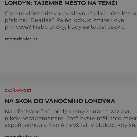
LONDÝN: TAJEMNÉ MĚSTO NA TEMŽI
Chcete vidět britskou královnu? Ulici, přes ktero
přebíhali Beatles? Palác, odkud zmizeli dva
princové? Nebo uličky, kudy se toulal Jack
Rozparovač? Problém je jediný: jak to všechno
zobrazit více >>
stihnout? Kouzelný Londýn vám určitě učaruje.
Trochu se podobá Praze tím, že jednotlivé palác
nejsou daleko od sebe. Pokud už nemáte štěstí,
abyste do Buckinghamského paláce viděli vjížd
či odjíždět královnu Alž
ZAJÍMAVOSTI
NA SKOK DO VÁNOČNÍHO LONDÝNA
Na předvánoční Londýn plný kouzel a zázraků
nikdy nezapomenete. Proč byste měli toto město
aspoň jednou v životě navštívit v období, kdy se
chystá na nejkrásnější svátky v roce? Nákupy,
zobrazit více >>