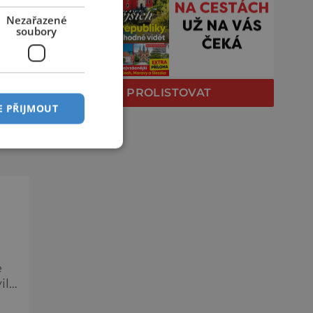
O
Nezařazené
soubory
ě
a
PROLISTOVAT
e
E PŘIJMOUT
c,
ě
ily