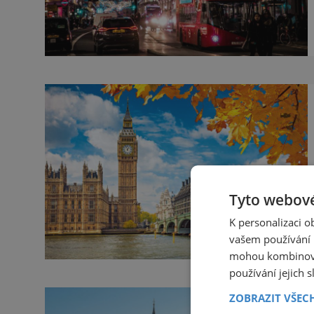
Tyto webové
K personalizaci 
vašem používání n
mohou kombinovat
používání jejich 
ZOBRAZIT VŠEC