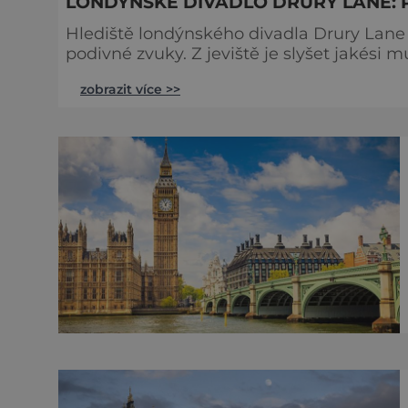
LONDÝNSKÉ DIVADLO DRURY LANE: 
Hlediště londýnského divadla Drury Lane 
podivné zvuky. Z jeviště je slyšet jakési 
tlumené výkřiky. V divadle totiž údajně straší. Stavbu londýnského divadla Drury Lane
zobrazit více >>
bohatý herec a divadelník ze 17. století 