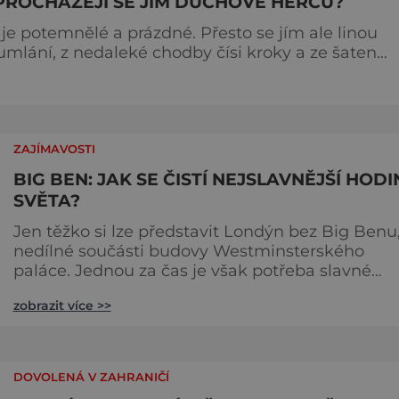
PROCHÁZEJÍ SE JÍM DUCHOVÉ HERCŮ?
je potemnělé a prázdné. Přesto se jím ale linou
mumlání, z nedaleké chodby čísi kroky a ze šaten
 dotoval
jménem Thomas Kill
ZAJÍMAVOSTI
BIG BEN: JAK SE ČISTÍ NEJSLAVNĚJŠÍ HODI
SVĚTA?
Jen těžko si lze představit Londýn bez Big Benu
nedílné součásti budovy Westminsterského
paláce. Jednou za čas je však potřeba slavné
pamětihodnosti opucovat zašedlý kabát. Na konci
zobrazit více >>
srpna roku 2015 loňského roku prošel slavný Big
Ben důkladnou očistnou kúrou, při které mu
čtyřčlenná údržbářská četa, vyzbrojena hadry a
kbelíky s mýdlovou vodou, po několik dní
DOVOLENÁ V ZAHRANIČÍ
navracela zašlý lesk. [caption