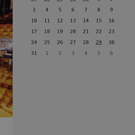
3
4
5
6
7
8
9
10
11
12
13
14
15
16
17
18
19
20
21
22
23
24
25
26
27
28
29
30
31
1
2
3
4
5
6