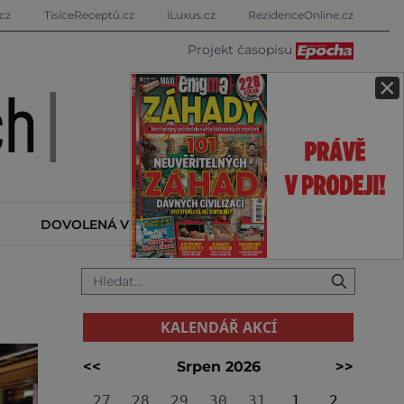
cz
TisíceReceptů.cz
iLuxus.cz
RezidenceOnline.cz
Projekt časopisu
×
DOVOLENÁ V ZAHRANIČÍ
KALENDÁŘ AKCÍ
KALENDÁŘ AKCÍ
<<
Srpen 2026
>>
27
28
29
30
31
1
2