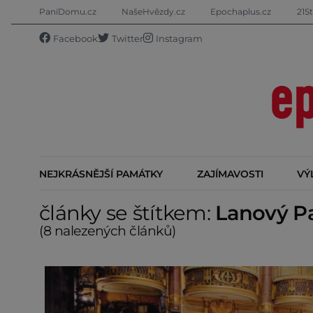
PaníDomu.cz
NašeHvězdy.cz
Epochaplus.cz
21St
Facebook
Twitter
Instagram
NEJKRÁSNĚJŠÍ PAMÁTKY
ZAJÍMAVOSTI
VÝ
články se štítkem:
Lanový P
(8 nalezených článků)