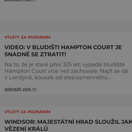
Jak je to možné? Francouzská jeskyně La Marche
byla objevena ve třicátých letech minulého stole
Skrývala překvapivý objev. Foto: pinterest.
VÝLETY ZA POZNÁNÍM
VIDEO: V BLUDIŠTI HAMPTON COURT JE
SNADNÉ SE ZTRATIT!
Na to, že je staré přes 325 let, vypadá bludiště
Hampton Court více než zachovale. Najít se dá
v Londýně, kousek od stejnojmenného
královského paláce. Ze země ho mezi lety 1689 a
zobrazit více >>
1695 vydupou architekti George London (asi 16
1714) a Henry Wise (1653–1738) pro krále Viléma II
Oranžského (1650–1702). Zabírá plochu 1300 m² 
skrývá se v něm 800 metrů cest. Původně se v ž
VÝLETY ZA POZNÁNÍM
plot promění saze
WINDSOR: MAJESTÁTNÍ HRAD SLOUŽIL JA
VĚZENÍ KRÁLŮ