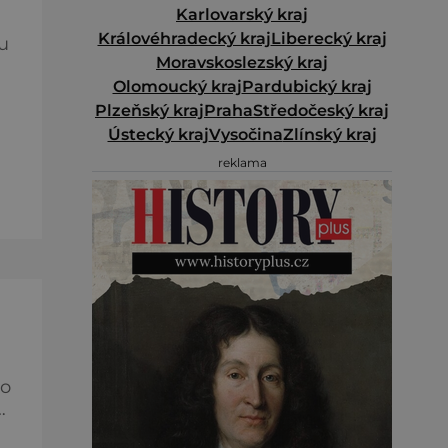
Karlovarský kraj
Královéhradecký kraj
Liberecký kraj
u
Moravskoslezský kraj
Olomoucký kraj
Pardubický kraj
Plzeňský kraj
Praha
Středočeský kraj
Ústecký kraj
Vysočina
Zlínský kraj
e
reklama
ět