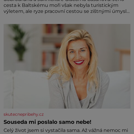
cesta k Baltskému moři však nebyla turistickým
výletem, ale ryze pracovní cestou se zištnými úmysly.
Jaký cíl Casanova sledoval, když se například
procházel uličkami lotyšské Rigy? Casanova v Pobaltí
kontaktoval tamní zednářské lóže. Nebyl v této
oblasti žádným nováčkem, protože do zednářské
skutecnepribehy.cz
Souseda mi poslalo samo nebe!
Celý život jsem si vystačila sama. Až vážná nemoc mi