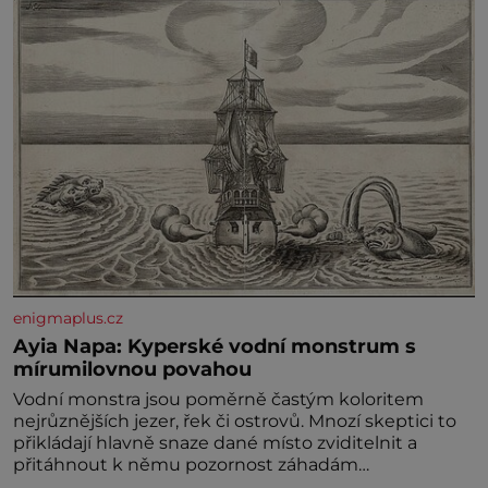
Syn brněnského řezníka chce být knězem a
enigmaplus.cz
Ayia Napa: Kyperské vodní monstrum s
mírumilovnou povahou
Vodní monstra jsou poměrně častým koloritem
nejrůznějších jezer, řek či ostrovů. Mnozí skeptici to
přikládají hlavně snaze dané místo zviditelnit a
přitáhnout k němu pozornost záhadám
nakloněných turi