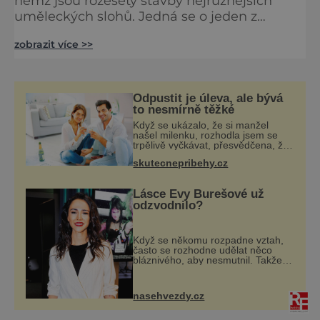
němž jsou rozesety stavby nejrůznějších
uměleckých slohů. Jedná se o jeden z
největších evropských parků, jenž vznikl v
zobrazit více >>
době vlády rodu Lichtenštejnů. Po řece Dyji
tudy plují loďky, cestami v parku jezdí koně s
kočáry. Nejseverněji v tomto areálu se
nachází Minaret vystavěný v maurském
Odpustit je úleva, ale bývá
slohu. Nabízí úchvatnou vyhlídku z 62 metrů
to nesmírně těžké
vysoké věže. Interié
Když se ukázalo, že si manžel
našel milenku, rozhodla jsem se
trpělivě vyčkávat, přesvědčena, že
se dříve či později vrátí k rodině.
skutecnepribehy.cz
Možná je to jedna z nejtěžších věcí
na světě. Ale každý, kdo s tím
Lásce Evy Burešové už
odzvodnilo?
Když se někomu rozpadne vztah,
často se rozhodne udělat něco
bláznivého, aby nesmutnil. Takže
když Eva Burešová (33) na
sociálních sítích ukázala, že její
zuby zdobí nový šperk, někteří lidé
nasehvezdy.cz
měli jasn