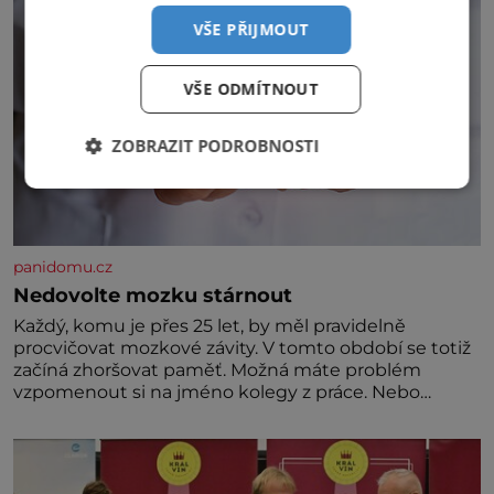
VŠE PŘIJMOUT
VŠE ODMÍTNOUT
ZOBRAZIT PODROBNOSTI
panidomu.cz
Nedovolte mozku stárnout
Každý, komu je přes 25 let, by měl pravidelně
procvičovat mozkové závity. V tomto období se totiž
začíná zhoršovat paměť. Možná máte problém
vzpomenout si na jméno kolegy z práce. Nebo
marně v paměti lovíte název knížky, kterou jste
nedávno přečetli. Je to opravdu tak, s věkem jako
kdyby se paměť rozhodla stávkovat. Cvičte