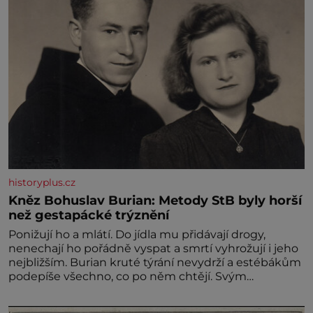
historyplus.cz
Kněz Bohuslav Burian: Metody StB byly horší
než gestapácké trýznění
Ponižují ho a mlátí. Do jídla mu přidávají drogy,
nenechají ho pořádně vyspat a smrtí vyhrožují i jeho
nejbližším. Burian kruté týrání nevydrží a estébákům
podepíše všechno, co po něm chtějí. Svým
podpisem jim potvrdí také to, že na něj během
výslechů nikdo nevyvíjel fyzický ani psychický nátlak.