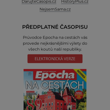
DarujteČasopis.cz
HistoryPlus.cz
NejsemSama.cz
PŘEDPLATNÉ ČASOPISU
Prúvodce Epocha na cestách vás
provede nejkrásnějšími výlety do
všech koutů naší republiky.
ELEKTRONICKÁ VERZE