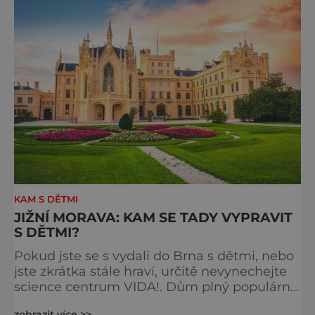
KAM S DĚTMI
JIŽNÍ MORAVA: KAM SE TADY VYPRAVIT
S DĚTMI?
Pokud jste se s vydali do Brna s dětmi, nebo
jste zkrátka stále hraví, určitě nevynechejte
science centrum VIDA!. Dům plný populárně
naučných exponátů v několika podlažích
zobrazit více >>