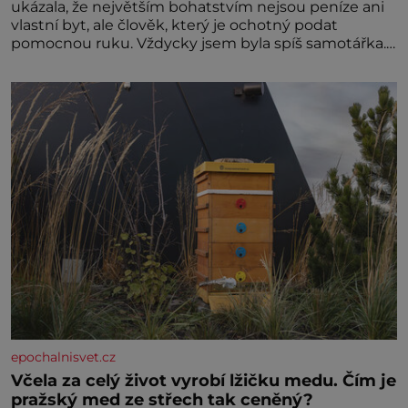
ukázala, že největším bohatstvím nejsou peníze ani
vlastní byt, ale člověk, který je ochotný podat
pomocnou ruku. Vždycky jsem byla spíš samotářka.
Nepotřebovala jsem kolem sebe partu kamarádek
ani partnera. Stačily mi knihy, práce a hlavně klid.
Hned po studiích jsem odešla z rodného města,
epochalnisvet.cz
Včela za celý život vyrobí lžičku medu. Čím je
pražský med ze střech tak ceněný?