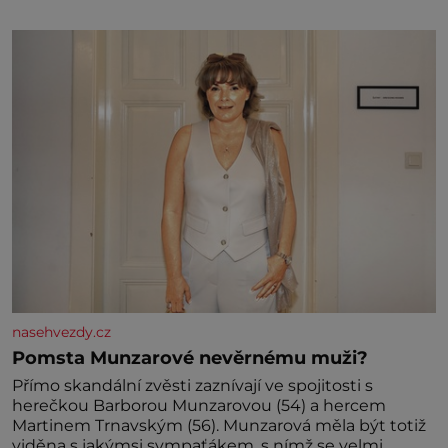
specifické potřeby dítěte. Pro nejmenší je klíčová
jednoduchost, měkkost a bezpečí, proto by pokoj
miminka měl působit především klidně a útulně.
Předškolní věk je
nasehvezdy.cz
Pomsta Munzarové nevěrnému muži?
Přímo skandální zvěsti zaznívají ve spojitosti s
herečkou Barborou Munzarovou (54) a hercem
Martinem Trnavským (56). Munzarová měla být totiž
viděna s jakýmsi sympaťákem, s nímž se velmi