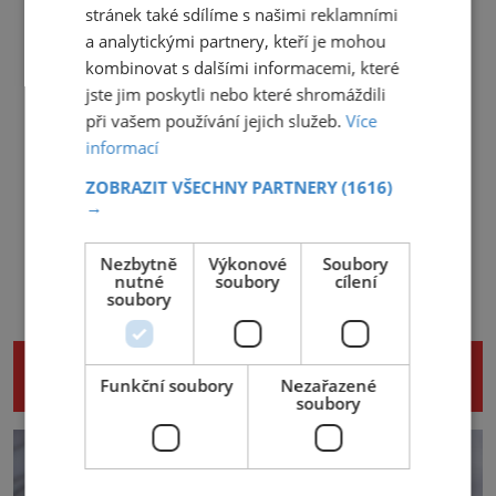
stránek také sdílíme s našimi reklamními
a analytickými partnery, kteří je mohou
kombinovat s dalšími informacemi, které
jste jim poskytli nebo které shromáždili
při vašem používání jejich služeb.
Více
informací
ZOBRAZIT VŠECHNY PARTNERY
(1616)
→
Nezbytně
Výkonové
Soubory
nutné
soubory
cílení
soubory
NENECHTE SI UJÍT DALŠÍ ZAJÍMAVÉ
Funkční soubory
Nezařazené
ČLÁNKY
soubory