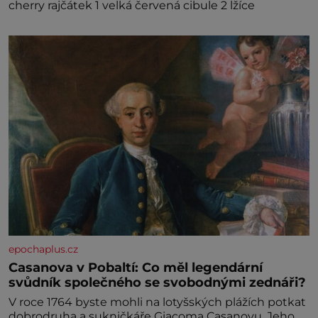
cherry rajčátek 1 velká červená cibule 2 lžíce
epochaplus.cz
Casanova v Pobaltí: Co měl legendární
svůdník společného se svobodnými zednáři?
V roce 1764 byste mohli na lotyšských plážích potkat
dobrodruha a sukničkáře Giacoma Casanovu. Jeho