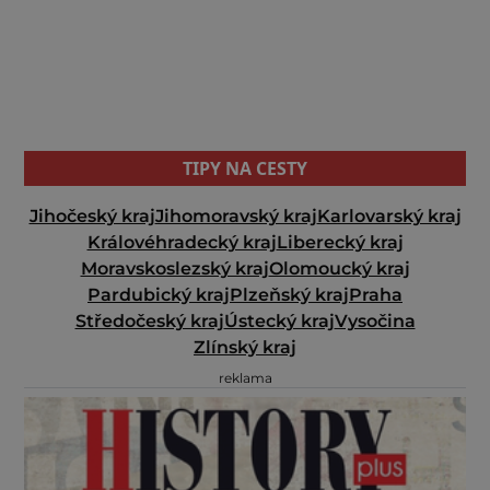
TIPY NA CESTY
Jihočeský kraj
Jihomoravský kraj
Karlovarský kraj
Královéhradecký kraj
Liberecký kraj
Moravskoslezský kraj
Olomoucký kraj
Pardubický kraj
Plzeňský kraj
Praha
Středočeský kraj
Ústecký kraj
Vysočina
Zlínský kraj
reklama