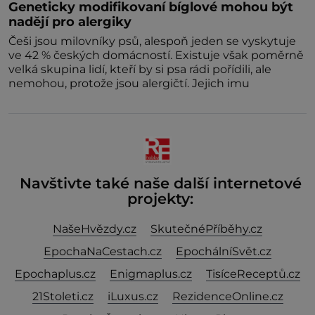
Geneticky modifikovaní bíglové mohou být
nadějí pro alergiky
Češi jsou milovníky psů, alespoň jeden se vyskytuje
ve 42 % českých domácností. Existuje však poměrně
velká skupina lidí, kteří by si psa rádi pořídili, ale
nemohou, protože jsou alergičtí. Jejich imu
Navštivte také naše další internetové
projekty:
NašeHvězdy.cz
SkutečnéPříběhy.cz
EpochaNaCestach.cz
EpochálníSvět.cz
Epochaplus.cz
Enigmaplus.cz
TisíceReceptů.cz
21Stoleti.cz
iLuxus.cz
RezidenceOnline.cz