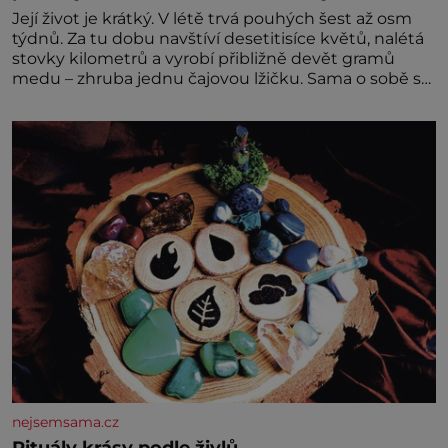
Její život je krátký. V létě trvá pouhých šest až osm
týdnů. Za tu dobu navštíví desetitisíce květů, nalétá
stovky kilometrů a vyrobí přibližně devět gramů
medu – zhruba jednu čajovou lžičku. Sama o sobě se
může zdát bezvýznamná. Teprve když se spojí s
dalšími desítkami tisíc příslušnic svého včelstva,
vznikne jeden z nejdokonalejších organismů
nejsemsama.cz
Rituály krásy podle živlů