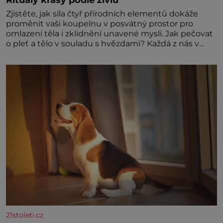
Zjistěte, jak síla čtyř přírodních elementů dokáže
proměnit vaši koupelnu v posvátný prostor pro
omlazení těla i zklidnění unavené mysli. Jak pečovat
o pleť a tělo v souladu s hvězdami? Každá z nás v
sobě nese otisk vesmíru, který se projevuje nejen v
naší povaze, ale i v potřebách naší pokožky. Ohnivá
znamení Ženy narozené ve znamení Berana, Lva a
Střelce v sobě nesou žár, odvahu a neutuchající elán.
Vaše
21stoleti.cz