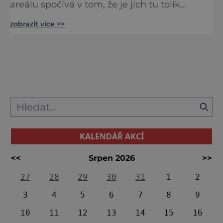
areálu spočívá v tom, že je jich tu tolik
pohromadě. Ne nadarmo je toto místo
zobrazit více >>
označováno za nejrozsáhlejší
komponovanou krajinu na světě. Pokud
chceme proniknout do historie Lednicko-
valtického areálu, budeme neustále narážet
na příslušníky šlechtického rodu
Lichtenštejnů. Ti sice původně sídlili v
Rakousku,
KALENDÁŘ AKCÍ
<<
Srpen 2026
>>
27
28
29
30
31
1
2
3
4
5
6
7
8
9
10
11
12
13
14
15
16