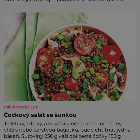
družně, až d
tisicereceptu.cz
Čočkový salát se šunkou
Je lehký, zdravý, a když si k němu dáte opečený
chléb nebo čerstvou bagetku, bude chutnat jedna
báseň. Suroviny 250 g vaší oblíbené čočky 150 g