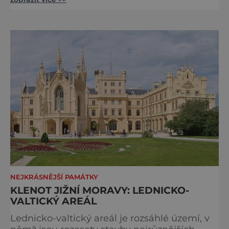
představuje interaktivní exponáty, které
návštěvníkům – především dětem – objasní
mnoho přírodních zákonů. Můžete tak
například odpálit vodíkovou bombu, zmrazit
vlastní stín nebo přijít na kloub záhadě
Bermudského trojúhelníku
NEJKRÁSNĚJŠÍ PAMÁTKY
KLENOT JIŽNÍ MORAVY: LEDNICKO-
VALTICKÝ AREÁL
Lednicko-valtický areál je rozsáhlé území, v