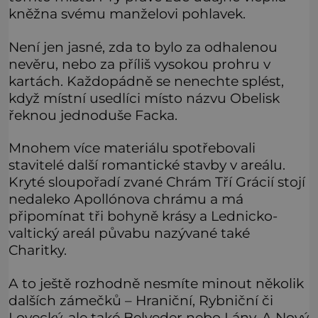
kněžna svému manželovi pohlavek.
Není jen jasné, zda to bylo za odhalenou
nevěru, nebo za příliš vysokou prohru v
kartách. Každopádně se nenechte splést,
když místní usedlíci místo názvu Obelisk
řeknou jednoduše Facka.
Mnohem více materiálu spotřebovali
stavitelé další romantické stavby v areálu.
Kryté sloupořadí zvané Chrám Tří Grácií stojí
nedaleko Apollónova chrámu a má
připomínat tři bohyně krásy a Lednicko-
valtický areál půvabu nazývané také
Charitky.
A to ještě rozhodně nesmíte minout několik
dalších zámečků – Hraniční, Rybniční či
Lovecký, ale také Belveder nebo Lány. A Nový