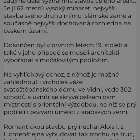
zaujme další významná stavba celého areálu.
Je jí 62 metrů vysoký minaret, nejvyšší
stavba svého druhu mimo islámské země a
současně nejvyšší dochovaná rozhledna na
českém území.
Dokončen byl v prvních letech 19. století a
také v jeho případě se museli architekti
vypořádat s močálovitým podložím.
Na vyhlídkový ochoz, z něhož je možné
zahlédnout i vrcholek věže
svatoštěpánského dómu ve Vídni, vede 302
schodů a uvnitř se skrývá celkem osm
místností s orientální výzdobou, na níž se prý
podíleli i pozvaní umělci z arabských zemí.
Romantickou stavbu prý nechal Alois I. z
Lichtenštejna vybudovat tak trochu na truc,