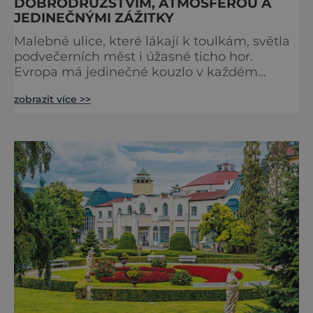
DOBRODRUŽSTVÍM, ATMOSFÉROU A
JEDINEČNÝMI ZÁŽITKY
Malebné ulice, které lákají k toulkám, světla
podvečerních měst i úžasné ticho hor.
Evropa má jedinečné kouzlo v každém
období. Nové číslo Světa na dlani Speciál vás
zobrazit více >>
zve na cestu plnou inspirace, dobrodružství i
romantiky. Přinášíme vám 111 skvělých tipů,
kam vyrazit. Objevte krásu Evropy v celé její
podobě. Města s neopakovatelnou
atmosférou Vydejte se s námi na prohlídku
měst, která patří k