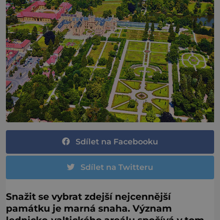
Sdílet na Facebooku
Sdílet na Twitteru
Snažit se vybrat zdejší nejcennější
památku je marná snaha. Význam
lednicko-valtického areálu spočívá v tom,