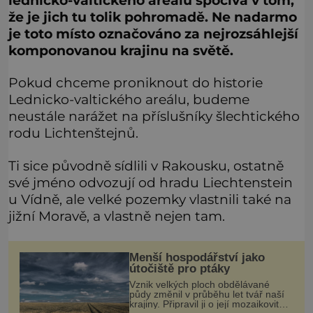
že je jich tu tolik pohromadě. Ne nadarmo
je toto místo označováno za nejrozsáhlejší
komponovanou krajinu na světě.
Pokud chceme proniknout do historie
Lednicko-valtického areálu, budeme
neustále narážet na příslušníky šlechtického
rodu Lichtenštejnů.
Ti sice původně sídlili v Rakousku, ostatně
své jméno odvozují od hradu Liechtenstein
u Vídně, ale velké pozemky vlastnili také na
jižní Moravě, a vlastně nejen tam.
Menší hospodářství jako
útočiště pro ptáky
Vznik velkých ploch obdělávané
půdy změnil v průběhu let tvář naší
krajiny. Připravil ji o její mozaikovitost