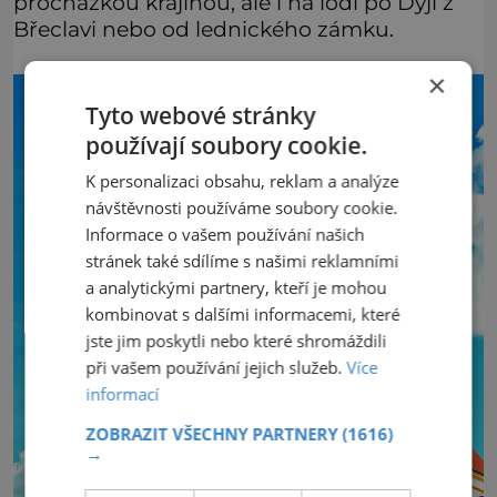
procházkou krajinou, ale i na lodi po Dyji z
Břeclavi nebo od lednického zámku.
×
Tyto webové stránky
používají soubory cookie.
K personalizaci obsahu, reklam a analýze
návštěvnosti používáme soubory cookie.
Informace o vašem používání našich
stránek také sdílíme s našimi reklamními
a analytickými partnery, kteří je mohou
kombinovat s dalšími informacemi, které
jste jim poskytli nebo které shromáždili
při vašem používání jejich služeb.
Více
informací
ZOBRAZIT VŠECHNY PARTNERY
(1616)
→