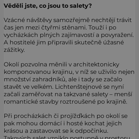
Věděli jste, co jsou to salety?
Vzácné návštěvy samozřejmě nechtějí trávit
čas jen mezi čtyřmi stěnami. Touží i po
vycházkách plných zajímavostí a povyražení.
A hostitelé jim připravili skutečně úžasné
zážitky.
Okolí pozvolna měnili v architektonicky
komponovanou krajinu, v níž se uživilo nejen
množství zahradníků, ale i tady se začalo
stavět ve velkém. Lichtenštejnové se nyní
začali zaměřovat na takzvané salety – menší
romantické stavby roztroušené po krajině.
Při procházkách či projížďkách po okolí se
pak mohou domácí i hosté kochat jejich
krásou a zastavovat se k odpočinku.
Takových salet vzniklo postupně v prostoru