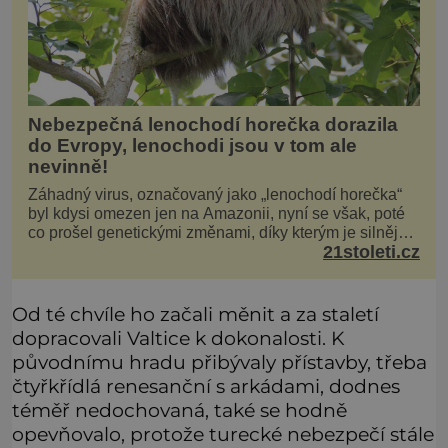
Nebezpečná lenochodí horečka dorazila
do Evropy, lenochodi jsou v tom ale
nevinně!
Záhadný virus, označovaný jako „lenochodí horečka“
byl kdysi omezen jen na Amazonii, nyní se však, poté
co prošel genetickými změnami, díky kterým je silnější,
21stoleti.cz
šíří po celé Americe a první případy se objevily už i v
Evropě. Máme se bát? Virus oropouche (čti oropuče),
jak se odborně nazývá, byl až do
Od té chvíle ho začali měnit a za staletí
dopracovali Valtice k dokonalosti. K
původnímu hradu přibývaly přístavby, třeba
čtyřkřídlá renesanční s arkádami, dodnes
téměř nedochovaná, také se hodně
opevňovalo, protože turecké nebezpečí stále