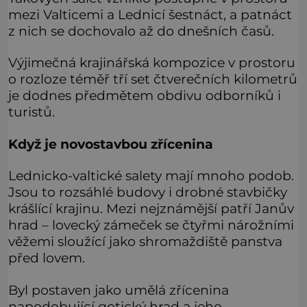
mezi Valticemi a Lednicí šestnáct, a patnáct
z nich se dochovalo až do dnešních časů.
Výjimečná krajinářská kompozice v prostoru
o rozloze téměř tří set čtverečních kilometrů
je dodnes předmětem obdivu odborníků i
turistů.
Když je novostavbou zřícenina
Lednicko-valtické salety mají mnoho podob.
Jsou to rozsáhlé budovy i drobné stavbičky
krášlící krajinu. Mezi nejznámější patří Janův
hrad – lovecký zámeček se čtyřmi nárožními
věžemi sloužící jako shromaždiště panstva
před lovem.
Byl postaven jako umělá zřícenina
napodobující gotický hrad a jeho