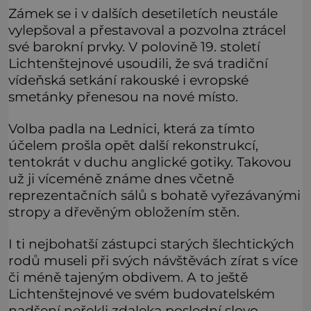
Zámek se i v dalších desetiletích neustále
vylepšoval a přestavoval a pozvolna ztrácel
své barokní prvky. V polovině 19. století
Lichtenštejnové usoudili, že svá tradiční
vídeňská setkání rakouské i evropské
smetánky přenesou na nové místo.
Volba padla na Lednici, která za tímto
účelem prošla opět další rekonstrukcí,
tentokrát v duchu anglické gotiky. Takovou
už ji víceméně známe dnes včetně
reprezentačních sálů s bohatě vyřezávanými
stropy a dřevěným obložením stěn.
I ti nejbohatší zástupci starých šlechtických
rodů museli při svých návštěvách zírat s více
či méně tajeným obdivem. A to ještě
Lichtenštejnové ve svém budovatelském
nadšení neřekli zdaleka poslední slovo.