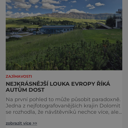
ZAJÍMAVOSTI
NEJKRÁSNĚJŠÍ LOUKA EVROPY ŘÍKÁ
AUTŮM DOST
Na první pohled to může působit paradoxně.
Jedna z nejfotografovanějších krajin Dolomit
se rozhodla, že návštěvníků nechce více, ale
méně. Alpe di Siusi, největší vysokohorská
zobrazit více >>
louka v Evropě, zavádí od léta 2026 nová