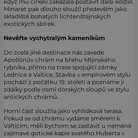
když mu církev zakázala postavit další kostel.
Minaret pak dlouho sloužil především jako
skladiště bohatých lichtenštejnských
exotických sbírek.
Nevěřte vychytralým kameníkům
Do zcela jiné destinace nás zavede
Apollónův chrám na břehu Mlýnského
rybníka, přímo na trase spojující zámky
Lednice a Valtice. Stavba v empírovém stylu
pochází z počátku 19. století a poznáme ji
zdálky podle osmi dórských sloupů ve stylu
antických chrámů.
Horní část sloužila jako vyhlídková terasa.
Pokud se od chrámu vydáme směrem k
Valticím, měli bychom se zastavit u neméně
zajímavé gotické kaple svatého Huberta v