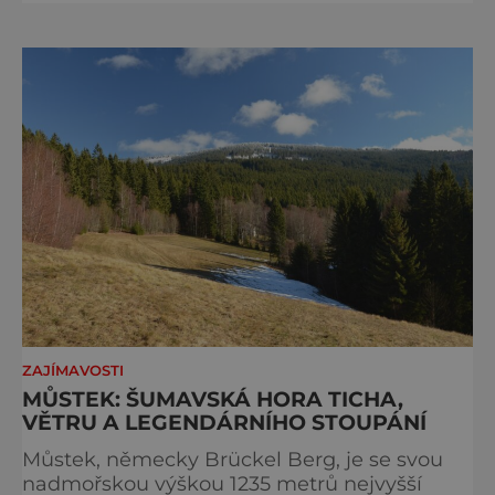
pravidla příjezdu, která mají jediný cíl –
zachovat místo, kvůli němuž sem lidé
přijíždějí. Nejde o boj proti turistům. Jde o
ochranu krajiny, která už nechce být obětí
vlastního úspě
ZAJÍMAVOSTI
MŮSTEK: ŠUMAVSKÁ HORA TICHA,
VĚTRU A LEGENDÁRNÍHO STOUPÁNÍ
Můstek, německy Brückel Berg, je se svou
nadmořskou výškou 1235 metrů nejvyšší