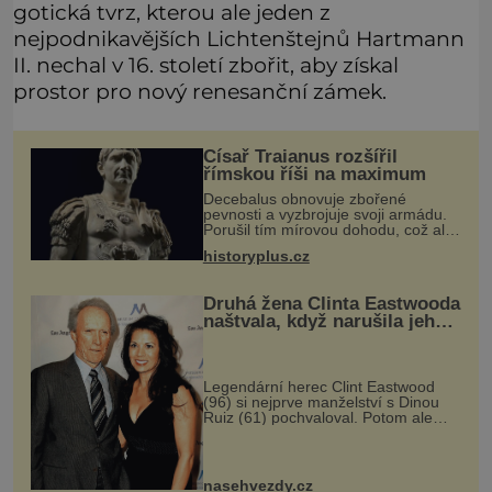
gotická tvrz, kterou ale jeden z
nejpodnikavějších Lichtenštejnů Hartmann
II. nechal v 16. století zbořit, aby získal
prostor pro nový renesanční zámek.
Císař Traianus rozšířil
římskou říši na maximum
Decebalus obnovuje zbořené
pevnosti a vyzbrojuje svoji armádu.
Porušil tím mírovou dohodu, což ale
Traianovi příliš nevadí. Aspoň má
historyplus.cz
záminku k nové válce. Brzy opět
vtrhne s vojskem do Dácie a za pár
Druhá žena Clinta Eastwooda
naštvala, když narušila jeho
soukromí
Legendární herec Clint Eastwood
(96) si nejprve manželství s Dinou
Ruiz (61) pochvaloval. Potom ale
provedla něco, co jí neodpustil.
Nestárnoucí hollywoodský herec a
oscarový režisér Clint Eastwood (9
nasehvezdy.cz