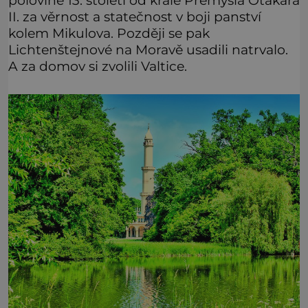
polovině 13. století od krále Přemysla Otakara
II. za věrnost a statečnost v boji panství
kolem Mikulova. Později se pak
Lichtenštejnové na Moravě usadili natrvalo.
A za domov si zvolili Valtice.