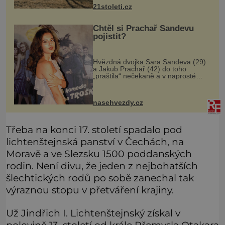
a mnohé živočichy o útočiště, jež
21stoleti.cz
nacházeli v remízkách, alejích či na
mezích. Tato homoge
Chtěl si Prachař Sandevu
pojistit?
Hvězdná dvojka Sara Sandeva (29)
a Jakub Prachař (42) do toho
„praštila“ nečekaně a v naprosté
tajnosti, pouhé čtyři měsíce po
zásnubách. Podle všeho měli dobrý
důvod, proč se svatbou tolik
nasehvezdy.cz
spěchali.
Třeba na konci 17. století spadalo pod
lichtenštejnská panství v Čechách, na
Moravě a ve Slezsku 1500 poddanských
rodin. Není divu, že jeden z nejbohatších
šlechtických rodů po sobě zanechal tak
výraznou stopu v přetváření krajiny.
Už Jindřich I. Lichtenštejnský získal v