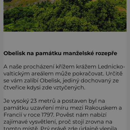
Obelisk na památku manželské rozepře
A naše procházení křížem krážem Lednicko-
valtickým areálem může pokračovat. Určitě
se vám zalíbí Obelisk, jediný dochovaný ze
čtveřice kdysi zde vztyčených.
Je vysoký 23 metrů a postaven byl na
památku uzavření míru mezi Rakouskem a
Francií v roce 1797. Pověst nám nabízí
zajímavé vysvětlení, proč stojí zrovna na
tomto místě. Prý právě zde údajně vlepila