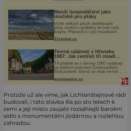
Menší hospodářství jako
útočiště pro ptáky
Vznik velkých ploch obdělávané
půdy změnil v průběhu let tvář naší
krajiny. Připravil ji o její mozaikovitost
a mnohé živočichy o útočiště, jež
21stoleti.cz
nacházeli v remízkách, alejích či na
mezích. Tato homoge
Temné události v Hřensku
1987: Jak zemřeli tři mladí
trampové?
Tři přátelé se v červnu 1987 vydávají
na týdenní putování Českosaským
Švýcarskem. Domů se však nevrátí.
O několik měsíců později jsou v
enigmaplus.cz
nepřístupných skalách u Hřenska
nalezeny jejich kostry – a s ni
Protože už ale víme, jak Lichtenštejnové rádi
budovali, i tato stavba šla po sto letech k
zemi a její místo zaujalo rozsáhlejší barokní
sídlo s monumentální jízdárnou a rozlehlou
zahradou.