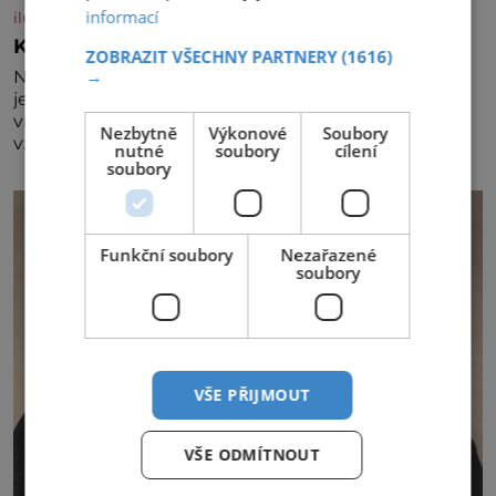
informací
iluxus.cz
Král vín začíná třetí dekádu
ZOBRAZIT VŠECHNY PARTNERY
(1616)
→
Největší český vinařský projekt Král vín ve svém již
jednadvacátém ročníku představil nejlepší domácí
vína. Ta vybírala odborná porota z celkem 1260
Nezbytně
Výkonové
Soubory
vzorků od 157 vinařů. Král vín, který se – i pře
nutné
soubory
cílení
soubory
Funkční soubory
Nezařazené
soubory
VŠE PŘIJMOUT
VŠE ODMÍTNOUT