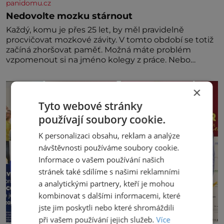
panidomu.cz
Nedovolte mozku stárnout
Každý, komu je přes 25 let, by měl pravidelně
procvičovat mozkové závity. V tomto období se totiž
začíná zhoršovat paměť. Možná máte problém
vzpomenout si na jméno kolegy z práce. Nebo
marně v paměti lovíte název knížky, kterou jste
nedávno přečetli. Je to opravdu tak, s věkem jako
×
kdyby se paměť rozhodla stávkovat. Cvičte
Tyto webové stránky
používají soubory cookie.
K personalizaci obsahu, reklam a analýze
návštěvnosti používáme soubory cookie.
Informace o vašem používání našich
stránek také sdílíme s našimi reklamními
a analytickými partnery, kteří je mohou
kombinovat s dalšími informacemi, které
jste jim poskytli nebo které shromáždili
při vašem používání jejich služeb.
Více