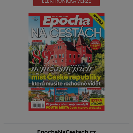
ELEKTRONICKÁ VERZE
EpochaNaCestach.cz