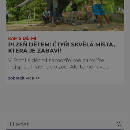
KAM S DĚTMI
PLZEŇ DĚTEM: ČTYŘI SKVĚLÁ MÍSTA,
KTERÁ JE ZABAVÍ!
V Plzni s dětmi samozřejmě zamíříte
nejspíše hlavně do zoo. Ale ta není ve
skutečnosti zdaleka jediným lákadlem,
zobrazit více >>
které město dětem nabízí. Tady jsou čtyři
další. DinoPark Plzeň Spatřit na vlastní oči
oblíbené dinosaury potěší jistě všechny,
děti i jejich dospělý doprovod. V plzeňském
DinoParku na nás čekají modely dinosaurů
z období triasu, jury a křídy, a to
samozřejmě v životní velikosti. Ně