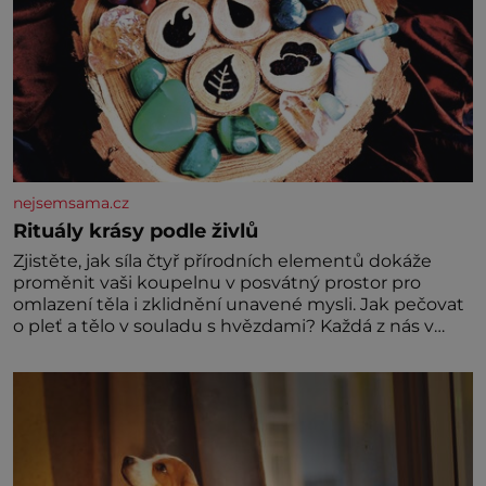
nejsemsama.cz
Rituály krásy podle živlů
Zjistěte, jak síla čtyř přírodních elementů dokáže
proměnit vaši koupelnu v posvátný prostor pro
omlazení těla i zklidnění unavené mysli. Jak pečovat
o pleť a tělo v souladu s hvězdami? Každá z nás v
sobě nese otisk vesmíru, který se projevuje nejen v
naší povaze, ale i v potřebách naší pokožky. Ohnivá
znamení Ženy narozené ve znamení Berana, Lva a
Střelce v sobě nesou žár, odvahu a neutuchající elán.
Vaše