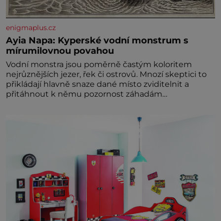
enigmaplus.cz
Ayia Napa: Kyperské vodní monstrum s
mírumilovnou povahou
Vodní monstra jsou poměrně častým koloritem
nejrůznějších jezer, řek či ostrovů. Mnozí skeptici to
přikládají hlavně snaze dané místo zviditelnit a
přitáhnout k němu pozornost záhadám
nakloněných turi