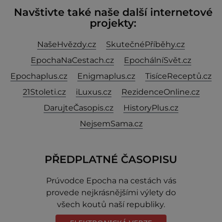
Navštivte také naše další internetové
projekty:
NašeHvězdy.cz
SkutečnéPříběhy.cz
EpochaNaCestach.cz
EpochálníSvět.cz
Epochaplus.cz
Enigmaplus.cz
TisíceReceptů.cz
21Stoleti.cz
iLuxus.cz
RezidenceOnline.cz
DarujteČasopis.cz
HistoryPlus.cz
NejsemSama.cz
PŘEDPLATNÉ ČASOPISU
Prúvodce Epocha na cestách vás
provede nejkrásnějšími výlety do
všech koutů naší republiky.