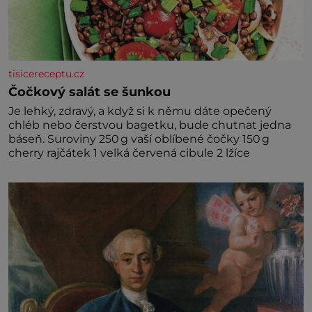
tisicereceptu.cz
Čočkový salát se šunkou
Je lehký, zdravý, a když si k němu dáte opečený
chléb nebo čerstvou bagetku, bude chutnat jedna
báseň. Suroviny 250 g vaší oblíbené čočky 150 g
cherry rajčátek 1 velká červená cibule 2 lžíce