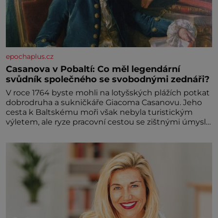
epochaplus.cz
Casanova v Pobaltí: Co měl legendární
svůdník společného se svobodnými zednáři?
V roce 1764 byste mohli na lotyšských plážích potkat
dobrodruha a sukničkáře Giacoma Casanovu. Jeho
cesta k Baltskému moři však nebyla turistickým
výletem, ale ryze pracovní cestou se zištnými úmysly.
Jaký cíl Casanova sledoval, když se například
procházel uličkami lotyšské Rigy? Casanova v Pobaltí
kontaktoval tamní zednářské lóže. Nebyl v této
oblasti žádným nováčkem, protože do zednářské