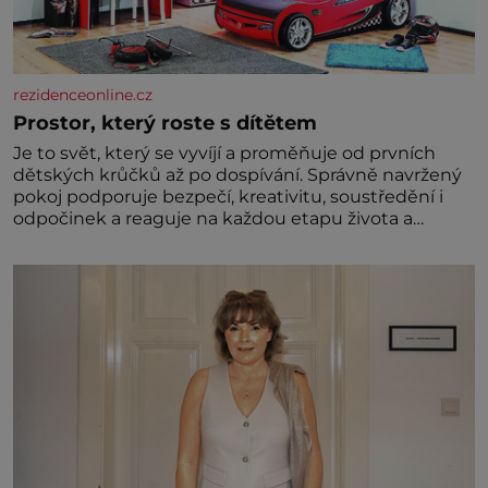
rezidenceonline.cz
Prostor, který roste s dítětem
Je to svět, který se vyvíjí a proměňuje od prvních
dětských krůčků až po dospívání. Správně navržený
pokoj podporuje bezpečí, kreativitu, soustředění i
odpočinek a reaguje na každou etapu života a
specifické potřeby dítěte. Pro nejmenší je klíčová
jednoduchost, měkkost a bezpečí, proto by pokoj
miminka měl působit především klidně a útulně.
Předškolní věk je