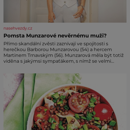
nasehvezdy.cz
Pomsta Munzarové nevěrnému muži?
Přímo skandální zvěsti zaznívají ve spojitosti s
herečkou Barborou Munzarovou (54) a hercem
Martinem Trnavským (56). Munzarová měla být totiž
viděna s jakýmsi sympaťákem, s nímž se velmi
družně, až d