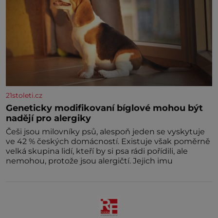
21stoleti.cz
Geneticky modifikovaní bíglové mohou být
nadějí pro alergiky
Češi jsou milovníky psů, alespoň jeden se vyskytuje
ve 42 % českých domácností. Existuje však poměrně
velká skupina lidí, kteří by si psa rádi pořídili, ale
nemohou, protože jsou alergičtí. Jejich imu