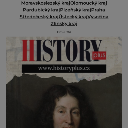
Moravskoslezský kraj
Olomoucký kraj
Pardubický kraj
Plzeňský kraj
Praha
Středočeský kraj
Ústecký kraj
Vysočina
Zlínský kraj
reklama