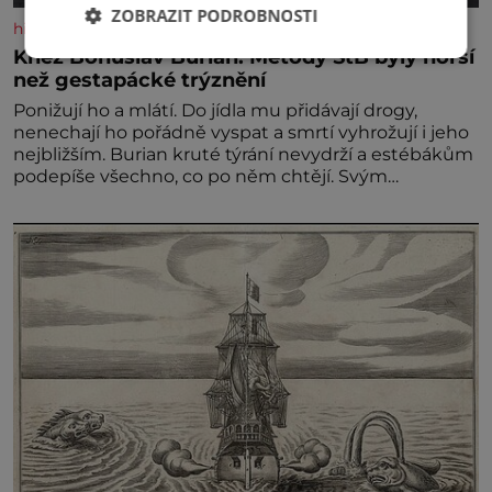
ZOBRAZIT PODROBNOSTI
historyplus.cz
Kněz Bohuslav Burian: Metody StB byly horší
než gestapácké trýznění
Ponižují ho a mlátí. Do jídla mu přidávají drogy,
nenechají ho pořádně vyspat a smrtí vyhrožují i jeho
nejbližším. Burian kruté týrání nevydrží a estébákům
podepíše všechno, co po něm chtějí. Svým
podpisem jim potvrdí také to, že na něj během
výslechů nikdo nevyvíjel fyzický ani psychický nátlak.
Syn brněnského řezníka chce být knězem a