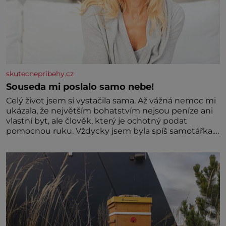
skutecnepribehy.cz
Souseda mi poslalo samo nebe!
Celý život jsem si vystačila sama. Až vážná nemoc mi
ukázala, že největším bohatstvím nejsou peníze ani
vlastní byt, ale člověk, který je ochotný podat
pomocnou ruku. Vždycky jsem byla spíš samotářka.
Nepotřebovala jsem kolem sebe partu kamarádek
ani partnera. Stačily mi knihy, práce a hlavně klid.
Hned po studiích jsem odešla z rodného města,