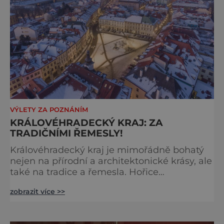
VÝLETY ZA POZNÁNÍM
KRÁLOVÉHRADECKÝ KRAJ: ZA
TRADIČNÍMI ŘEMESLY!
Královéhradecký kraj je mimořádně bohatý
nejen na přírodní a architektonické krásy, ale
také na tradice a řemesla. Hořice
v Podkrkonoší jsou neodmyslitelně spjaty s
zobrazit více >>
kamenosochařskou tradicí, Dvůr Králové nad
Labem zase s ručně foukanými vánočními
ozdobičkami a Vamberk s krajkou.