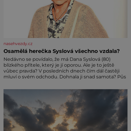
nasehvezdy.cz
Osamělá herečka Syslová všechno vzdala?
Nedávno se povídalo, že má Dana Syslová (80)
blízkého přítele, který je jí oporou. Ale je to ještě
vůbec pravda? V posledních dnech čím dál častěji
mluví o svém odchodu. Dohnala ji snad samota? Půs