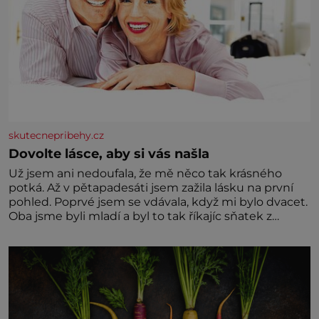
skutecnepribehy.cz
Dovolte lásce, aby si vás našla
Už jsem ani nedoufala, že mě něco tak krásného
potká. Až v pětapadesáti jsem zažila lásku na první
pohled. Poprvé jsem se vdávala, když mi bylo dvacet.
Oba jsme byli mladí a byl to tak říkajíc sňatek z
rozumu. Rodiče nás dali dohromady, Toník byl dobře
zaopatřený mladý muž. Manželství nám oběma moc
nesvědčilo, brzy jsme zjistili, že