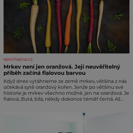
epochaplus.cz
Mrkev není jen oranžová. Její neuvěřitelný
příběh začíná fialovou barvou
Když dnes vytáhneme ze země mrkev, většina z nás
očekává sytě oranžový kořen. Jenže po většinu své
historie je mrkev všechno možné, jen ne oranžová. Je
fialová, žlutá, bílá, někdy dokonce téměř černá. Až
díky stovkám let pečlivého šlechtění se z ní stává
zelenina, bez které si českou zahradu ani
nedokážeme představit. Její příběh je