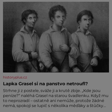
historyplus.cz
Lapka Grasel si na panstvo netroufl?
Strhne ji z postele, sváže ji a krutě zbije. „Kde jsou
peníze?“ naléhá Grasel na starou švadlenku. Když mu
to neprozradí – ostatně ani nemůže, protože žádné
nemá, spokojí se lupič s několika měďáky a štůčky
látky. Zraněná žena pár dní nato umírá. Je to muž