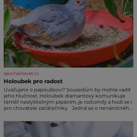
epochalnisvet.cz
Holoubek pro radost
Uvažujete o papouškovi? Sousedům by mohla vadit
jeho hlučnost. Holoubek diamantový komunikuje
téměř neslyšitelným pípáním, je roztomilý a hodí se i
pro chovatele začátečníky. Jedná se o nenáročného
klidného ptáčka, který většinu dne jen posedává.
Hodně času tráví na zemi, kde sbírá zbytky semínek
Jeho domovinou je prakticky celá Austrálie s
výjimkou pobřežní oblasti.