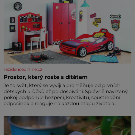
rezidenceonline.cz
Prostor, který roste s dítětem
Je to svět, který se vyvíjí a proměňuje od prvních
dětských krůčků až po dospívání. Správně navržený
pokoj podporuje bezpečí, kreativitu, soustředění i
odpočinek a reaguje na každou etapu života a
specifické potřeby dítěte. Pro nejmenší je klíčová
jednoduchost, měkkost a bezpečí, proto by pokoj
miminka měl působit především klidně a útulně.
Předškolní věk je