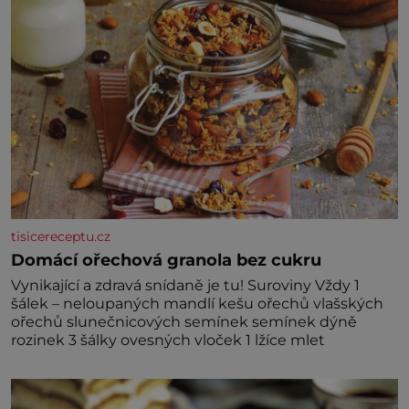
tisicereceptu.cz
Domácí ořechová granola bez cukru
Vynikající a zdravá snídaně je tu! Suroviny Vždy 1
šálek – neloupaných mandlí kešu ořechů vlašských
ořechů slunečnicových semínek semínek dýně
rozinek 3 šálky ovesných vloček 1 lžíce mlet