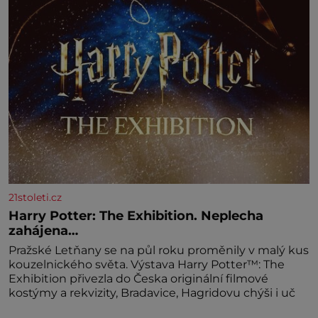
světlé pěny a postupně do nich vmíchejte
mascarpone, aby vznikl hladký
21stoleti.cz
Harry Potter: The Exhibition. Neplecha
zahájena…
Pražské Letňany se na půl roku proměnily v malý kus
kouzelnického světa. Výstava Harry Potter™: The
Exhibition přivezla do Česka originální filmové
kostýmy a rekvizity, Bradavice, Hagridovu chýši i uč