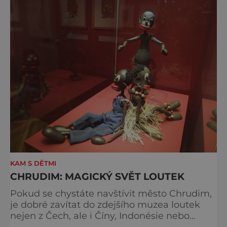
Královéhradecký kraj má však mnohem víc
co nabídnout! Věděli jste třeba, že se na
východě Čech nachází unikátní 7 metr
KAM S DĚTMI
CHRUDIM: MAGICKÝ SVĚT LOUTEK
Pokud se chystáte navštívit město Chrudim,
je dobré zavítat do zdejšího muzea loutek
nejen z Čech, ale i Číny, Indonésie nebo
například z Japonska. Mnohé láká už jen