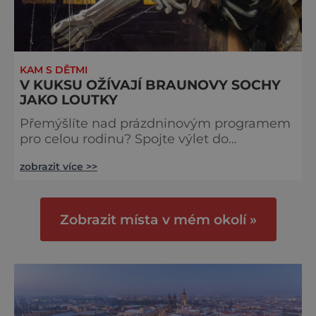
KAM S DĚTMI
V KUKSU OŽÍVAJÍ BRAUNOVY SOCHY
JAKO LOUTKY
Přemýšlíte nad prázdninovým programem
pro celou rodinu? Spojte výlet do
barokního Kuksu s nevšedním kulturním
zobrazit více >>
zážitkem. Galerie loutek Kuks v
historickém Comoedien-Hausu zve na
stálou expozici Braunova socha loutkou.
Jde o unikátní cyklus soch-loutek
Zobrazit místa v mém okolí »
inspirovaných sochami Matyáše Bernarda
Brauna nejen z Kuksu. Výstava Braunova
socha loutkou představuje padesát
autorských loutek řezbáře a scénog