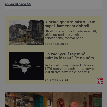
zobrazit více >>
pěkná budova starého domu a jeho interiér,
v němž je muzeum situováno. Pro celou
rodinu Dozvíte se více o vývoji loutek a o
dnešních loutkových divadlech. Děti si tu
Římské ghetto: Místo, kam
mohou zahrát vlastní loutkovou hru. Uvidíte
papež kamenem dohodil
rodinná lou
Ghetto je část města, kde musí žít,
většinou nedobrovolně,
náboženská, rasová nebo
národnostní menšina obyvatel.
epochaplus.cz
Bohaté historické zkušenosti mají s
takovým životem Židé. Už od
středověku jsou totiž
Co zachycují tajemné
snímky Marsu? Je na něm
přeci jen voda?
Je to přelomový okamžik. V roce
1976 poprvé dosednou na povrch
Marsu dvě pozemské sondy z
amerického vesmírného programu
Viking, které jsou schopny pořídit
enigmaplus.cz
fotografie záhadami opředené rudé
planety. V