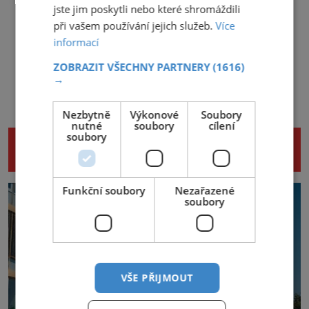
jste jim poskytli nebo které shromáždili
při vašem používání jejich služeb.
Více
informací
ZOBRAZIT VŠECHNY PARTNERY
(1616)
→
Nezbytně
Výkonové
Soubory
nutné
soubory
cílení
soubory
NENECHTE SI UJÍT DALŠÍ ZAJÍMAVÉ
ČLÁNKY
Funkční soubory
Nezařazené
soubory
VŠE PŘIJMOUT