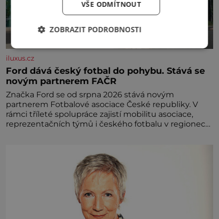
VŠE ODMÍTNOUT
ZOBRAZIT PODROBNOSTI
iluxus.cz
Ford dává český fotbal do pohybu. Stává se
novým partnerem FAČR
Značka Ford se od srpna 2026 stává novým
partnerem Fotbalové asociace České republiky. V
rámci tříleté spolupráce zajistí mobilitu asociace,
reprezentačních týmů i českého fotbalu v regionech.
Partner