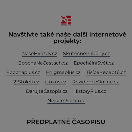
nebývale krutý. Jeho činy budí hrůzu ještě dlouho po
jeho smrti
Navštivte také naše další internetové
projekty:
NašeHvězdy.cz
SkutečnéPříběhy.cz
EpochaNaCestach.cz
EpochálníSvět.cz
Epochaplus.cz
Enigmaplus.cz
TisíceReceptů.cz
21Stoleti.cz
iLuxus.cz
RezidenceOnline.cz
DarujteČasopis.cz
HistoryPlus.cz
NejsemSama.cz
PŘEDPLATNÉ ČASOPISU