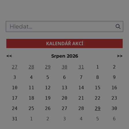
budovy Západočeského muzea. [caption
id="attachment_71260" align="alignnone"
KALENDÁŘ AKCÍ
<<
Srpen 2026
>>
27
28
29
30
31
1
2
3
4
5
6
7
8
9
10
11
12
13
14
15
16
17
18
19
20
21
22
23
24
25
26
27
28
29
30
31
1
2
3
4
5
6