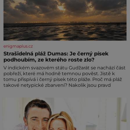
enigmaplus.cz
Strašidelná pláž Dumas: Je černý písek
podhoubím, ze kterého roste zlo?
V indickém svazovém státu Gudžarát se nachází část
pobřeží, které má hodně temnou pověst. Jistě k
tomu přispívá i černý písek této pláže. Proč má pláž
takové netypické zbarvení? Nakolik jsou pravd