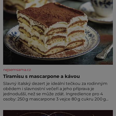
nejsemsama.cz
Tiramisu s mascarpone a kávou
Slavný italský dezert je ideální tečkou za rodinným
obědem i slavnostní večeří a jeho příprava je
jednodušší, než se může zdát. Ingredience pro 4
osoby: 250 g mascarpone 3 vejce 80 g cukru 200 g
cukrářských piškotů 250 ml silné kávy 2 lžíce
amaretta kakao na posypání Postup: Oddělte
žloutky od bílků. Žloutky vyšlehejte s cukrem do