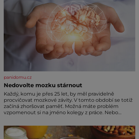
panidomu.cz
Nedovolte mozku stárnout
Každý, komu je přes 25 let, by měl pravidelně
procvičovat mozkové závity. V tomto období se totiž
začíná zhoršovat paměť. Možná máte problém
vzpomenout si na jméno kolegy z práce. Nebo
marně v paměti lovíte název knížky, kterou jste
nedávno přečetli. Je to opravdu tak, s věkem jako
kdyby se paměť rozhodla stávkovat. Cvičte