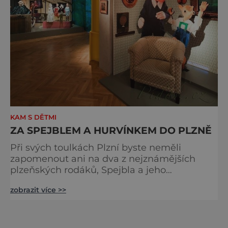
KAM S DĚTMI
ZA SPEJBLEM A HURVÍNKEM DO PLZNĚ
Při svých toulkách Plzní byste neměli
zapomenout ani na dva z nejznámějších
plzeňských rodáků, Spejbla a jeho
neposedného synka Hurvínka. Hold vzdává
zobrazit více >>
Josefu Skupovi, jejich duchovnímu otci a
zakladateli Divadla Spejbla a Hurvínka,
pomníček v poklidných Šafaříkových sadech
plných květin a zeleně nedaleko historické