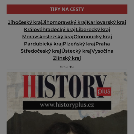
TIPY NA CESTY
Jihočeský kraj
Jihomoravský kraj
Karlovarský kraj
Královéhradecký kraj
Liberecký kraj
Moravskoslezský kraj
Olomoucký kraj
Pardubický kraj
Plzeňský kraj
Praha
Středočeský kraj
Ústecký kraj
Vysočina
Zlínský kraj
reklama