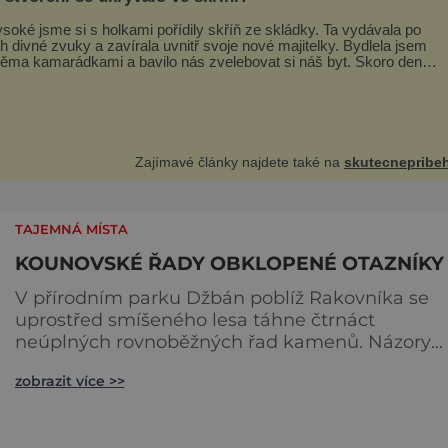
soké jsme si s holkami pořídily skříň ze skládky. Ta vydávala po
h divné zvuky a zavírala uvnitř svoje nové majitelky. Bydlela jsem
ěma kamarádkami a bavilo nás zvelebovat si náš byt. Skoro denně
tahaly domů různé kousky od babiček nebo z bazaru, jako třeba
 zrcadlo a obrazy
Zajímavé články najdete také na
skutecnepribeh
TAJEMNÁ MÍSTA
KOUNOVSKÉ ŘADY OBKLOPENÉ OTAZNÍKY
V přírodním parku Džbán poblíž Rakovníka se
uprostřed smíšeného lesa táhne čtrnáct
neúplných rovnoběžných řad kamenů. Názory
vědců se liší, podle některých šlo o kultovní míst
zobrazit více >>
podle jiných o pravěkou observatoř či středově
hranici mezi jednotlivými pozemky. Asi
nejodvážnější teorie zmiňuje možnost, že by se