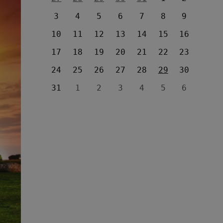
3
4
5
6
7
8
9
10
11
12
13
14
15
16
17
18
19
20
21
22
23
24
25
26
27
28
29
30
31
1
2
3
4
5
6