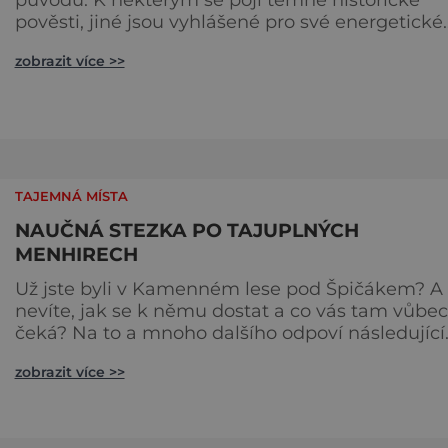
pověsti, jiné jsou vyhlášené pro své energetické
působení. Navštivte s námi oblíbené menhiry, je
zobrazit více >>
zdobí naši zem. Zakletý mnich u Drahomyšle
Zakletý mnich u Drahomyšle (viz úvodní foto)
poblíž Žatce je asi naším nejznámějším
menhirem. O tomto kameni také existuje pověst
V dávných dobách prý žil na v
TAJEMNÁ MÍSTA
NAUČNÁ STEZKA PO TAJUPLNÝCH
MENHIRECH
Už jste byli v Kamenném lese pod Špičákem? A
nevíte, jak se k němu dostat a co vás tam vůbec
čeká? Na to a mnoho dalšího odpoví následující
řádky... Na samé hranici středočeského a
zobrazit více >>
ústeckého kraje, mezi obcemi Kounov a Pnětlu
leží hned při silnici lesní parkoviště a přístřešek 
bodem záchrany LN 023. Právě tady začíná
poměrně novodobá Stezka po menhirech. Trasa