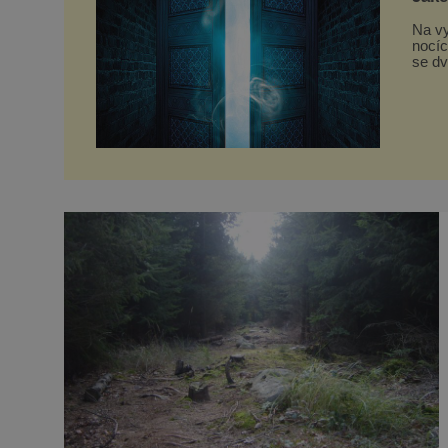
Na vy
nocíc
se dv
jsme 
staré