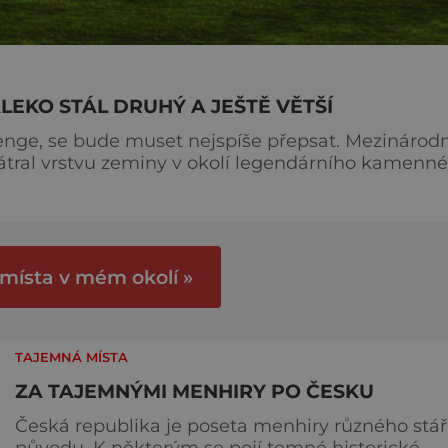
LEKO STÁL DRUHÝ A JEŠTĚ VĚTŠÍ
enge, se bude muset nejspíše přepsat. Mezinárodn
átral vrstvu zeminy v okolí legendárního kamenn
uperhenge. Ohromnou stavbu z kamenů pětkrát větš
alší tajemství skrývají? Podle nového
ý k
 místa v mém okolí »
TAJEMNÁ MÍSTA
ZA TAJEMNÝMI MENHIRY PO ČESKU
Česká republika je poseta menhiry různého stář
původu. K některým se pojí temné historické