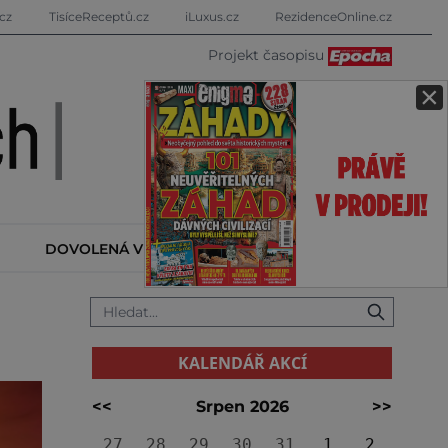
cz
TisíceReceptů.cz
iLuxus.cz
RezidenceOnline.cz
Projekt časopisu
×
DOVOLENÁ V ZAHRANIČÍ
KALENDÁŘ AKCÍ
KALENDÁŘ AKCÍ
<<
Srpen 2026
>>
27
28
29
30
31
1
2