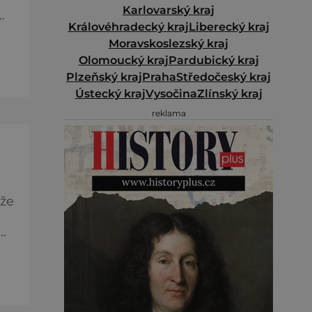
Karlovarský kraj
Královéhradecký kraj
Liberecký kraj
ž
Moravskoslezský kraj
Olomoucký kraj
Pardubický kraj
Plzeňský kraj
Praha
Středočeský kraj
.
Ústecký kraj
Vysočina
Zlínský kraj
reklama
 že
ky
s