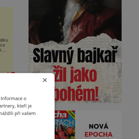
atku
rce
ze
a
×
 Informace o
tnery, kteří je
máždili při vašem
k
m