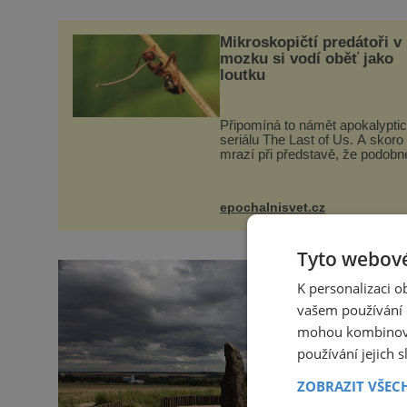
Mikroskopičtí predátoři v
mozku si vodí oběť jako
loutku
Připomíná to námět apokalypti
seriálu The Last of Us. A skoro
mrazí při představě, že podobn
horory probíhají v přírodě běžn
tím rozdílem, že nejde pouze o
infekce parazitickou houbou a 
epochalnisvet.cz
Tyto webové
K personalizaci 
vašem používání n
mohou kombinovat
používání jejich 
ZOBRAZIT VŠEC