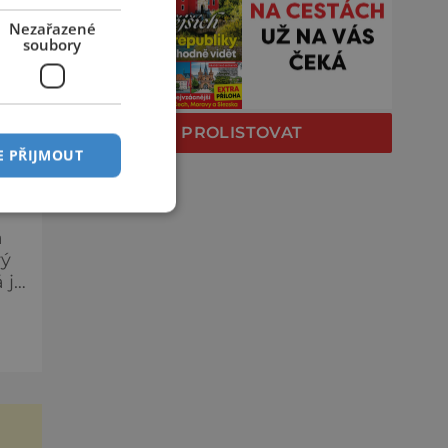
Nezařazené
soubory
at
PROLISTOVAT
E PŘIJMOUT
Ř:
á
rý
 je
í
a,