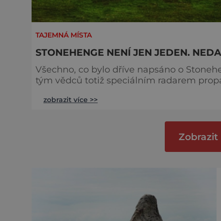
TAJEMNÁ MÍSTA
STONEHENGE NENÍ JEN JEDEN. NEDA
Všechno, co bylo dříve napsáno o Stoneh
tým vědců totiž speciálním radarem prop
kruhu a objevil cosi, čemu dali název S
zobrazit více >>
než Stonehenge. Jak tyto stavby souvisejí? Jaká d
datování je samotný megalitický kamenn
Zobrazit