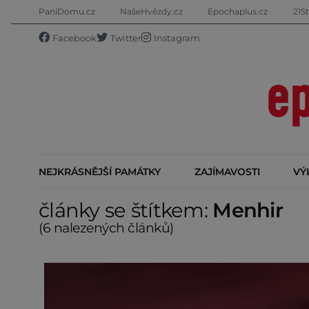
PaníDomu.cz
NašeHvězdy.cz
Epochaplus.cz
21St
Facebook
Twitter
Instagram
NEJKRÁSNĚJŠÍ PAMÁTKY
ZAJÍMAVOSTI
VÝ
články se štítkem:
Menhir
(6 nalezených článků)