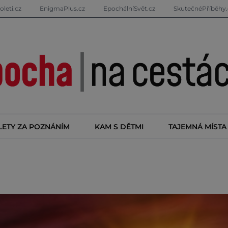
oleti.cz
EnigmaPlus.cz
EpochálníSvět.cz
SkutečnéPříběhy.
LETY ZA POZNÁNÍM
KAM S DĚTMI
TAJEMNÁ MÍSTA