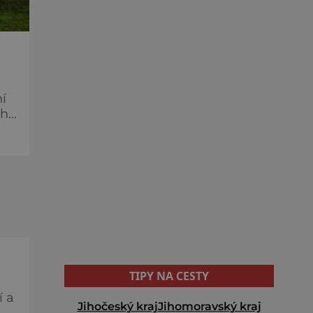
í
ého
í,
TIPY NA CESTY
í a
Jihočeský kraj
Jihomoravský kraj