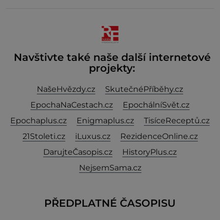
kukuřice ✿ ½ okurky ✿ 2 rajčata Zálivka: ✿ 4 lžíce
olivového oleje ✿ 1 lžíci citronové šťávy ✿ ½ stroužku
Navštivte také naše další internetové
projekty:
NašeHvězdy.cz
SkutečnéPříběhy.cz
EpochaNaCestach.cz
EpochálníSvět.cz
Epochaplus.cz
Enigmaplus.cz
TisíceReceptů.cz
21Stoleti.cz
iLuxus.cz
RezidenceOnline.cz
DarujteČasopis.cz
HistoryPlus.cz
NejsemSama.cz
PŘEDPLATNÉ ČASOPISU