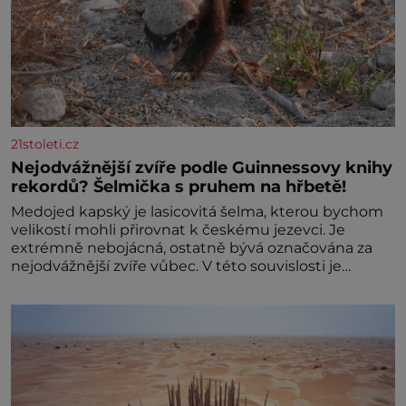
21stoleti.cz
Nejodvážnější zvíře podle Guinnessovy knihy
rekordů? Šelmička s pruhem na hřbetě!
Medojed kapský je lasicovitá šelma, kterou bychom
velikostí mohli přirovnat k českému jezevci. Je
extrémně nebojácná, ostatně bývá označována za
nejodvážnější zvíře vůbec. V této souvislosti je
dokonc