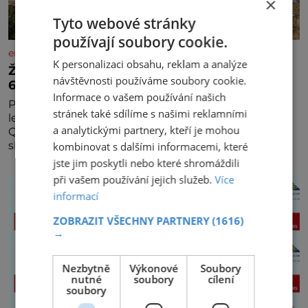
×
Tyto webové stránky
používají soubory cookie.
enigmaplus.cz
K personalizaci obsahu, reklam a analýze
Železný zázrak z Indie: Proč tento sloup už 1
návštěvnosti používáme soubory cookie.
600 let nezná rez?
Informace o vašem používání našich
Představa, že železo musí na dešti během několika
stránek také sdílíme s našimi reklamními
let zrezivět, bere v Dillí za své. Uprostřed komplexu
a analytickými partnery, kteří je mohou
Qutb stojí více než sedm metrů vysoký železný
sloup, který už přibližně 1 600 let odolává počasí
kombinovat s dalšími informacemi, které
jste jim poskytli nebo které shromáždili
při vašem používání jejich služeb.
Více
informací
ZOBRAZIT VŠECHNY PARTNERY
(1616)
→
Nezbytně
Výkonové
Soubory
nutné
soubory
cílení
soubory