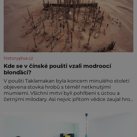
historyplus.cz
Kde se v čínské poušti vzali modroocí
blonďáci?
V poušti Taklamakan byla koncem minulého století
objevena stovka hrobů s téměř netknutými
mumiemi. Všichni mrtví byli pohřbeni s úctou a
četnými milodary. Asi nejvíc přitom vědce zaujal hrob
tříměsíčního chlapečka s modrou filcovou čapkou, z
níž se draly blonďaté vlásky. Fakt, že jsou těla
dávných lidí nesmírně dobře zachovalá, přičítají
odborníci zdejším klimatickým podmínkám. Sucho,
prosolené písky a extrémně