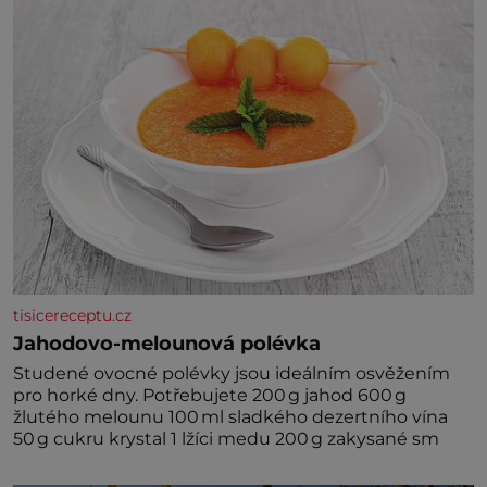
tisicereceptu.cz
Jahodovo-melounová polévka
Studené ovocné polévky jsou ideálním osvěžením
pro horké dny. Potřebujete 200 g jahod 600 g
žlutého melounu 100 ml sladkého dezertního vína
50 g cukru krystal 1 lžíci medu 200 g zakysané sm