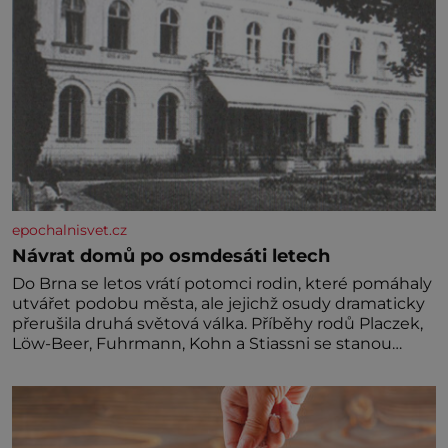
epochalnisvet.cz
Návrat domů po osmdesáti letech
Do Brna se letos vrátí potomci rodin, které pomáhaly
utvářet podobu města, ale jejichž osudy dramaticky
přerušila druhá světová válka. Příběhy rodů Placzek,
Löw-Beer, Fuhrmann, Kohn a Stiassni se stanou
jednou z hlavních dramaturgických linií festivalu
židovské kultury ŠTETL FEST 2026. Některé návraty
nejsou jednoduché. Místa, která si člověk pamatuje z
rodinných vyprávění, už dávno