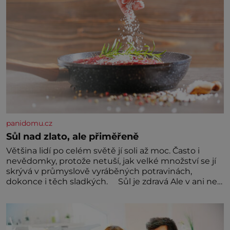
panidomu.cz
Sůl nad zlato, ale přiměřeně
Většina lidí po celém světě jí soli až moc. Často i
nevědomky, protože netuší, jak velké množství se jí
skrývá v průmyslově vyráběných potravinách,
dokonce i těch sladkých. Sůl je zdravá Ale v ani ne
třetinovém množství, než je pro většinu populace
běžné. Její základní složky– sodík a chlór – jsou
zásadní pro správné hospodaření