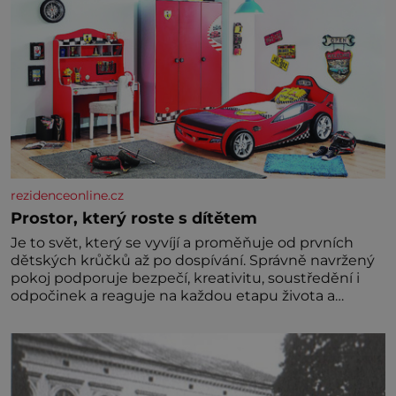
rezidenceonline.cz
Prostor, který roste s dítětem
Je to svět, který se vyvíjí a proměňuje od prvních
dětských krůčků až po dospívání. Správně navržený
pokoj podporuje bezpečí, kreativitu, soustředění i
odpočinek a reaguje na každou etapu života a
specifické potřeby dítěte. Pro nejmenší je klíčová
jednoduchost, měkkost a bezpečí, proto by pokoj
miminka měl působit především klidně a útulně.
Předškolní věk je