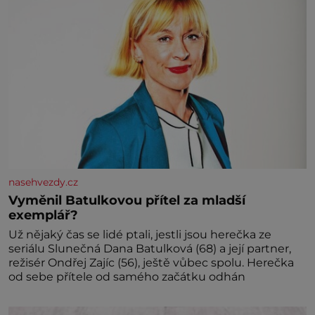
nasehvezdy.cz
Vyměnil Batulkovou přítel za mladší
exemplář?
Už nějaký čas se lidé ptali, jestli jsou herečka ze
seriálu Slunečná Dana Batulková (68) a její partner,
režisér Ondřej Zajíc (56), ještě vůbec spolu. Herečka
od sebe přítele od samého začátku odhán