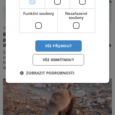
Funkční soubory
Nezařazené
soubory
iluxus.cz
Emirates a South African Airways rozšiřují
partnerství. Cestujícím nově zpřístupní
dalších devět destinací v jižní a střední Africe
VŠE PŘIJMOUT
Společnosti Emirates a South African Airways (SAA)
rozšiřují svou dlouholetou codesharovou spolupráci.
VŠE ODMÍTNOUT
Nová reciproční dohoda zpřístupní cestujícím devět
dalších destinací v jižní a střední Africe a u
ZOBRAZIT PODROBNOSTI