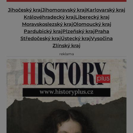
Jihočeský kraj
Jihomoravský kraj
Karlovarský kraj
Královéhradecký kraj
Liberecký kraj
Moravskoslezský kraj
Olomoucký kraj
Pardubický kraj
Plzeňský kraj
Praha
Středočeský kraj
Ústecký kraj
Vysočina
Zlínský kraj
reklama