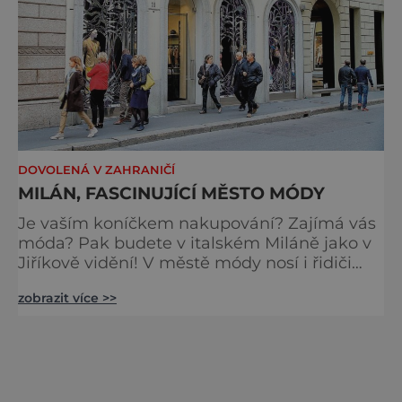
DOVOLENÁ V ZAHRANIČÍ
MILÁN, FASCINUJÍCÍ MĚSTO MÓDY
Je vaším koníčkem nakupování? Zajímá vás
móda? Pak budete v italském Miláně jako v
Jiříkově vidění! V městě módy nosí i řidiči
tramvaje značkové brýle. Množství butiků je
zobrazit více >>
nevídané. A koupíte tu úžasné oblečení za
báječné ceny pro celou rodinu. Severně od
slavné milánské katedrály Duomo, kterou
byste určitě měli navštívit, najdete i ty
nejslavnější módní obchod Quadrilatero, kde
můžete vidět zna