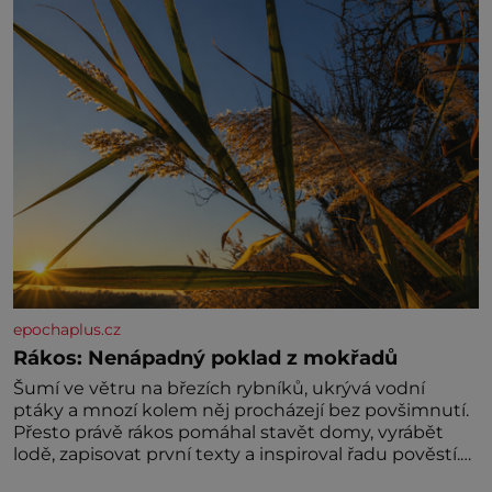
epochaplus.cz
Rákos: Nenápadný poklad z mokřadů
Šumí ve větru na březích rybníků, ukrývá vodní
ptáky a mnozí kolem něj procházejí bez povšimnutí.
Přesto právě rákos pomáhal stavět domy, vyrábět
lodě, zapisovat první texty a inspiroval řadu pověstí.
Tato skromná, ale užitečná rostlina provází člověka