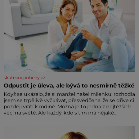
skutecnepribehy.cz
Odpustit je úleva, ale bývá to nesmírně těžké
Když se ukázalo, že si manžel našel milenku, rozhodla
jsem se trpělivě vyčkávat, přesvědčena, že se dříve či
později vrátí k rodině. Možná je to jedna z nejtěžších
věcí na světě. Ale každý, kdo s tím má nějaké
zkušenosti, se zapřísahá, že pokud odpustíte,
znatelně se vám uleví. Když se ke mně doneslo, že si
manžel pořídil milenku,