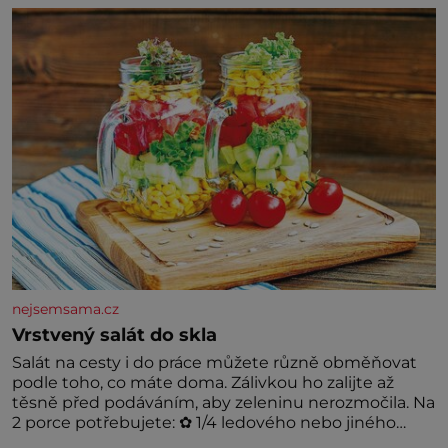
už tisíce let. Většina lidí vnímá rákos jen jako
obyčejnou kulisu letního koupání. Stačí se však
podívat
nejsemsama.cz
Vrstvený salát do skla
Salát na cesty i do práce můžete různě obměňovat
podle toho, co máte doma. Zálivkou ho zalijte až
těsně před podáváním, aby zeleninu nerozmočila. Na
2 porce potřebujete: ✿ 1/4 ledového nebo jiného
salátu (římský salát, polníček…) ✿ 1 malá konzerva