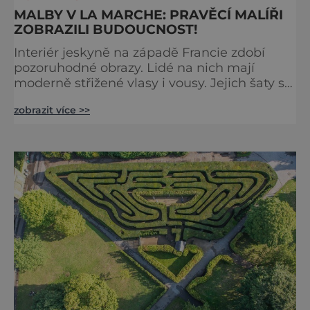
MALBY V LA MARCHE: PRAVĚCÍ MALÍŘI
ZOBRAZILI BUDOUCNOST!
Interiér jeskyně na západě Francie zdobí
pozoruhodné obrazy. Lidé na nich mají
moderně střižené vlasy i vousy. Jejich šaty se
poprvé objevily až ve středověku. Malby jsou
zobrazit více >>
ale staré tisíce let. Jak je to možné?
Francouzská jeskyně La Marche byla
objevena ve třicátých letech minulého
století. Skrývala překvapivý objev. Foto:
pinterest.