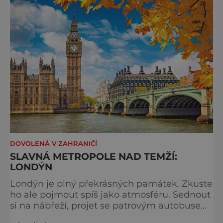
typicky londýnského? Angličané milují
kluziště, patří k neodmyslitelné předvánoční
tradici a zábavě všech věkových k
DOVOLENÁ V ZAHRANIČÍ
SLAVNÁ METROPOLE NAD TEMŽÍ:
LONDÝN
Londýn je plný překrásných památek. Zkuste
ho ale pojmout spíš jako atmosféru. Sednout
si na nábřeží, projet se patrovým autobusem
místy, kudy také jezdí královna, chodili