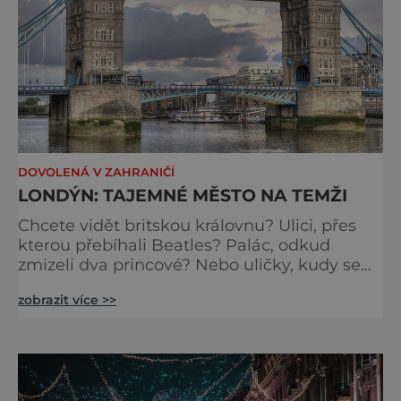
DOVOLENÁ V ZAHRANIČÍ
LONDÝN: TAJEMNÉ MĚSTO NA TEMŽI
Chcete vidět britskou královnu? Ulici, přes
kterou přebíhali Beatles? Palác, odkud
zmizeli dva princové? Nebo uličky, kudy se
toulal Jack Rozparovač? Problém je jediný:
zobrazit více >>
jak to všechno stihnout? Kouzelný Londýn
vám určitě učaruje. Trochu se podobá Praze
tím, že jednotlivé paláce nejsou daleko od
sebe. Pokud už nemáte štěstí, abyste do
Buckinghamského paláce viděli vjíždět či