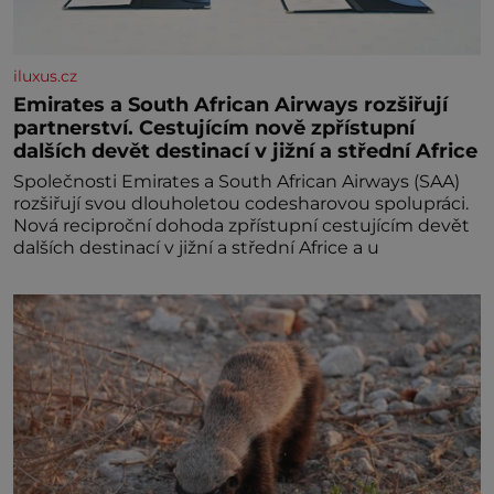
iluxus.cz
Emirates a South African Airways rozšiřují
partnerství. Cestujícím nově zpřístupní
dalších devět destinací v jižní a střední Africe
Společnosti Emirates a South African Airways (SAA)
rozšiřují svou dlouholetou codesharovou spolupráci.
Nová reciproční dohoda zpřístupní cestujícím devět
dalších destinací v jižní a střední Africe a u