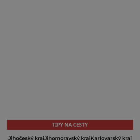
TIPY NA CESTY
Jihočeský kraj
Jihomoravský kraj
Karlovarský kraj