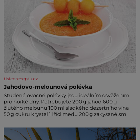
tisicereceptu.cz
Jahodovo-melounová polévka
Studené ovocné polévky jsou ideálním osvěžením
pro horké dny. Potřebujete 200 g jahod 600 g
žlutého melounu 100 ml sladkého dezertního vína
50 g cukru krystal 1 lžíci medu 200 g zakysané sm