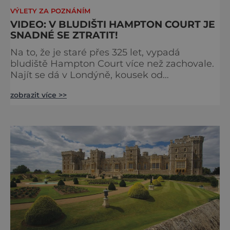
VÝLETY ZA POZNÁNÍM
VIDEO: V BLUDIŠTI HAMPTON COURT JE
SNADNÉ SE ZTRATIT!
Na to, že je staré přes 325 let, vypadá
bludiště Hampton Court více než zachovale.
Najít se dá v Londýně, kousek od
stejnojmenného královského paláce. Ze
zobrazit více >>
země ho mezi lety 1689 a 1695 vydupou
architekti George London (asi 1640–1714) a
Henry Wise (1653–1738) pro krále Viléma III.
Oranžského (1650–1702). Zabírá plochu 1300
m² a skrývá se v něm 800 metrů cest.
Původně se v živý plot promění saze