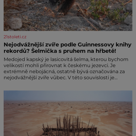
21stoleti.cz
Nejodvážnější zvíře podle Guinnessovy knihy
rekordů? Šelmička s pruhem na hřbetě!
Medojed kapský je lasicovitá šelma, kterou bychom
velikostí mohli přirovnat k českému jezevci. Je
extrémně nebojácná, ostatně bývá označována za
nejodvážnější zvíře vůbec. V této souvislosti je
dokonc