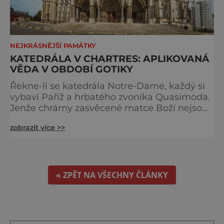
NEJKRÁSNĚJŠÍ PAMÁTKY
KATEDRÁLA V CHARTRES: APLIKOVANÁ
VĚDA V OBDOBÍ GOTIKY
Řekne-li se katedrála Notre-Dame, každý si
vybaví Paříž a hrbatého zvoníka Quasimoda.
Jenže chrámy zasvěcené matce Boží nejsou
ve Francii ničím výjimečným. Třeba
zobrazit více >>
obyvatelé města Rouen se mohou pochlubit
stejnojmennou katedrálou, která je se svými
151 metry čtvrtou nejvyšší křesťanskou
stavbou světa. Ovšem nejpůsobivější perlou
toho jména je ta, která se nachází v Chartres.
« ZPĚT NA VŠECHNY ČLÁNKY
Městečko Chartres se