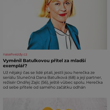
nasehvezdy.cz
Vyměnil Batulkovou přítel za mladší
exemplář?
Už nějaký čas se lidé ptali, jestli jsou herečka ze
seriálu Slunečná Dana Batulková (68) a její partner,
režisér Ondřej Zajíc (56), ještě vůbec spolu. Herečka
od sebe přítele od samého začátku odhán