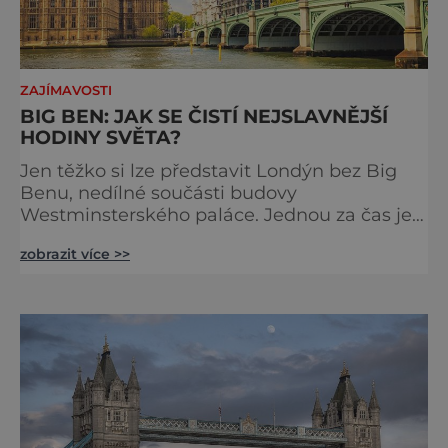
ZAJÍMAVOSTI
BIG BEN: JAK SE ČISTÍ NEJSLAVNĚJŠÍ
HODINY SVĚTA?
Jen těžko si lze představit Londýn bez Big
Benu, nedílné součásti budovy
Westminsterského paláce. Jednou za čas je
však potřeba slavné pamětihodnosti
zobrazit více >>
opucovat zašedlý kabát. Na konci srpna roku
2015 loňského roku prošel slavný Big Ben
důkladnou očistnou kúrou, při které mu
čtyřčlenná údržbářská četa, vyzbrojena
hadry a kbelíky s mýdlovou vodou, po
několik dní navracela zašlý lesk. [caption