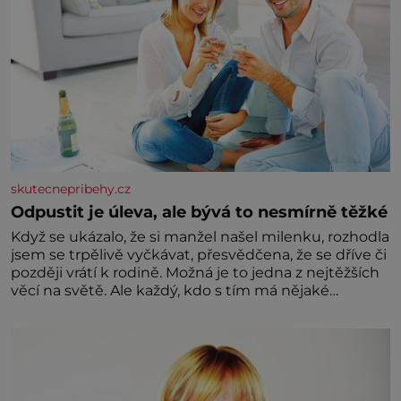
skutecnepribehy.cz
Odpustit je úleva, ale bývá to nesmírně těžké
Když se ukázalo, že si manžel našel milenku, rozhodla
jsem se trpělivě vyčkávat, přesvědčena, že se dříve či
později vrátí k rodině. Možná je to jedna z nejtěžších
věcí na světě. Ale každý, kdo s tím má nějaké
zkušenosti, se zapřísahá, že pokud odpustíte,
znatelně se vám uleví. Když se ke mně doneslo, že si
manžel pořídil milenku,