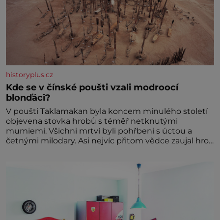
historyplus.cz
Kde se v čínské poušti vzali modroocí
blonďáci?
V poušti Taklamakan byla koncem minulého století
objevena stovka hrobů s téměř netknutými
mumiemi. Všichni mrtví byli pohřbeni s úctou a
četnými milodary. Asi nejvíc přitom vědce zaujal hrob
tříměsíčního chlapečka s modrou filcovou čapkou, z
níž se draly blonďaté vlásky. Fakt, že jsou těla
dávných lidí nesmírně dobře zachovalá, přičítají
odborníci zdejším klimatickým podmínkám. Sucho,
prosolené písky a extrémně