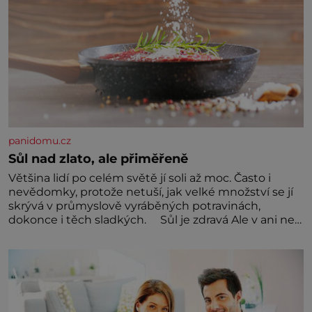
panidomu.cz
Sůl nad zlato, ale přiměřeně
Většina lidí po celém světě jí soli až moc. Často i
nevědomky, protože netuší, jak velké množství se jí
skrývá v průmyslově vyráběných potravinách,
dokonce i těch sladkých. Sůl je zdravá Ale v ani ne
třetinovém množství, než je pro většinu populace
běžné. Její základní složky– sodík a chlór – jsou
zásadní pro správné hospodaření