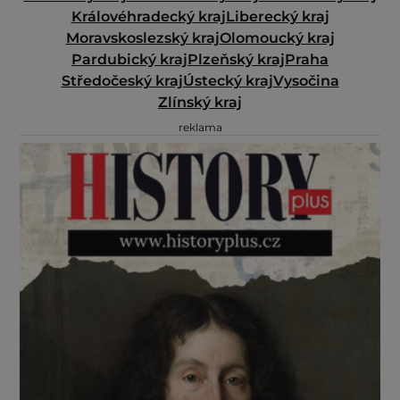
Královéhradecký kraj
Liberecký kraj
Moravskoslezský kraj
Olomoucký kraj
Pardubický kraj
Plzeňský kraj
Praha
Středočeský kraj
Ústecký kraj
Vysočina
Zlínský kraj
reklama