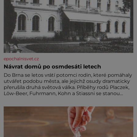
epochalnisvet.cz
Návrat domů po osmdesáti letech
Do Brna se letos vrátí potomci rodin, které pomáhaly
utvářet podobu města, ale jejichž osudy dramaticky
přerušila druhá světová válka. Příběhy rodů Placzek,
Löw-Beer, Fuhrmann, Kohn a Stiassni se stanou
jednou z hlavních dramaturgických linií festivalu
židovské kultury ŠTETL FEST 2026. Některé návraty
nejsou jednoduché. Místa, která si člověk pamatuje z
rodinných vyprávění, už dávno