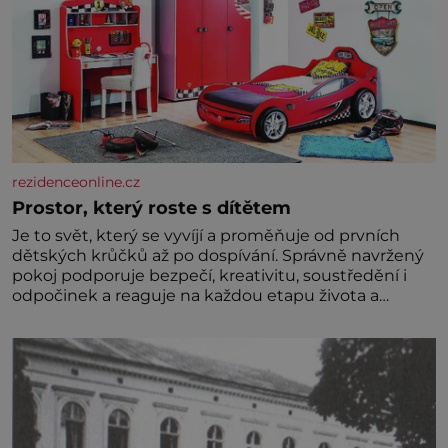
rezidenceonline.cz
Prostor, který roste s dítětem
Je to svět, který se vyvíjí a proměňuje od prvních
dětských krůčků až po dospívání. Správně navržený
pokoj podporuje bezpečí, kreativitu, soustředění i
odpočinek a reaguje na každou etapu života a
specifické potřeby dítěte. Pro nejmenší je klíčová
jednoduchost, měkkost a bezpečí, proto by pokoj
miminka měl působit především klidně a útulně.
Předškolní věk je