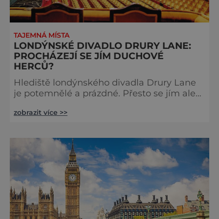
TAJEMNÁ MÍSTA
LONDÝNSKÉ DIVADLO DRURY LANE:
PROCHÁZEJÍ SE JÍM DUCHOVÉ
HERCŮ?
Hlediště londýnského divadla Drury Lane
je potemnělé a prázdné. Přesto se jím ale
linou podivné zvuky. Z jeviště je slyšet
zobrazit více >>
jakési mumlání, z nedaleké chodby čísi
kroky a ze šaten tlumené výkřiky. V divadle
totiž údajně straší. Stavbu londýnského
divadla Drury Lane dotoval bohatý herec a
divadelník ze 17. století jménem Thomas
Kill