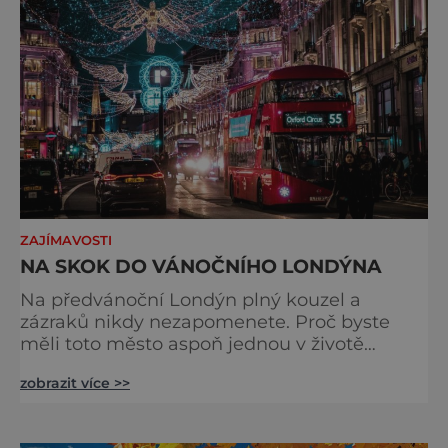
odjíždět královnu Alž
ZAJÍMAVOSTI
NA SKOK DO VÁNOČNÍHO LONDÝNA
Na předvánoční Londýn plný kouzel a
zázraků nikdy nezapomenete. Proč byste
měli toto město aspoň jednou v životě
navštívit v období, kdy se chystá na
zobrazit více >>
nejkrásnější svátky v roce? Nákupy, bruslení,
tisíce světel, zábava a tradice. Vše je zde
v dokonalé harmonii. Toužíte zažít něco