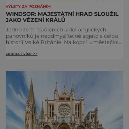
VÝLETY ZA POZNÁNÍM
WINDSOR: MAJESTÁTNÍ HRAD SLOUŽIL
JAKO VĚZENÍ KRÁLŮ
Jedno ze tří tradičních sídel anglických
panovníků je neodmyslitelně spjato s celou
historií Velké Británie. Na kopci u městečka
Windsor v jižní Anglii asi 30 kilometrů od
zobrazit více >>
Londýna, se tyčí gigantická stavba,
obklopená věčně zelenými trávníky. Její
gotické věže budí obdiv znalců architektury,
vysoké hradby zase respekt nepřátel, kteří by
chtěli komplex dobýt. Za bezmála 950 let
jeho existence z