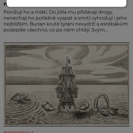
než gestapácké trýznění
Ponižují ho a mlátí. Do jídla mu přidávají drogy,
nenechají ho pořádně vyspat a smrtí vyhrožují i jeho
nejbližším. Burian kruté týrání nevydrží a estébákům
podepíše všechno, co po něm chtějí. Svým
podpisem jim potvrdí také to, že na něj během
výslechů nikdo nevyvíjel fyzický ani psychický nátlak.
Syn brněnského řezníka chce být knězem a
enigmaplus.cz