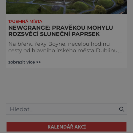
TAJEMNÁ MÍSTA
NEWGRANGE: PRAVĚKOU MOHYLU
ROZSVĚCÍ SLUNEČNÍ PAPRSEK
Na břehu řeky Boyne, necelou hodinu
cesty od hlavního irského města Dublinu,
stojí v přírodě něco, co na první pohled
zobrazit více >>
připomíná obrovský pecen chleba, který si
tu odložil nějaký pravěký obr. Kamenná
mohyla je však velice zajímavá. Už jen
samotný fakt, kdy byla postavena, stojí za
povšimnutí. Newgrange bylo podle odhadu
vytvořeno přibližně okolo roku 3200 před
naším letopočtem, tedy o více než
KALENDÁŘ AKCÍ