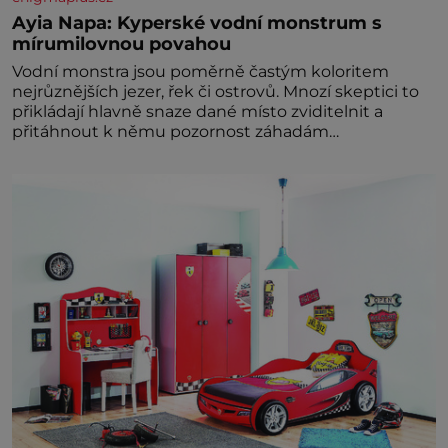
Ayia Napa: Kyperské vodní monstrum s
mírumilovnou povahou
Vodní monstra jsou poměrně častým koloritem
nejrůznějších jezer, řek či ostrovů. Mnozí skeptici to
přikládají hlavně snaze dané místo zviditelnit a
přitáhnout k němu pozornost záhadám
nakloněných turi