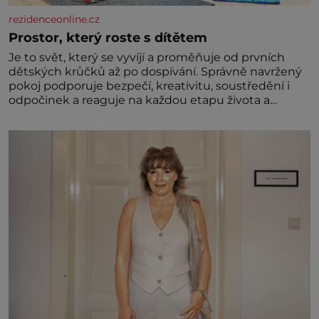
rezidenceonline.cz
Prostor, který roste s dítětem
Je to svět, který se vyvíjí a proměňuje od prvních
dětských krůčků až po dospívání. Správně navržený
pokoj podporuje bezpečí, kreativitu, soustředění i
odpočinek a reaguje na každou etapu života a
specifické potřeby dítěte. Pro nejmenší je klíčová
jednoduchost, měkkost a bezpečí, proto by pokoj
miminka měl působit především klidně a útulně.
Předškolní věk je