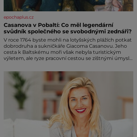
epochaplus.cz
Casanova v Pobaltí: Co měl legendární
svůdník společného se svobodnými zednáři?
V roce 1764 byste mohli na lotyšských plážích potkat
dobrodruha a sukničkáře Giacoma Casanovu. Jeho
cesta k Baltskému moři však nebyla turistickým
výletem, ale ryze pracovní cestou se zištnými úmysly.
Jaký cíl Casanova sledoval, když se například
procházel uličkami lotyšské Rigy? Casanova v Pobaltí
kontaktoval tamní zednářské lóže. Nebyl v této
oblasti žádným nováčkem, protože do zednářské