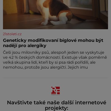
21stoleti.cz
Geneticky modifikovaní bíglové mohou být
nadějí pro alergiky
Češi jsou milovníky psů, alespoň jeden se vyskytuje
ve 42 % českých domácností. Existuje však poměrně
velká skupina lidí, kteří by si psa rádi pořídili, ale
nemohou, protože jsou alergičtí. Jejich imu
Navštivte také naše další internetové
projekty: