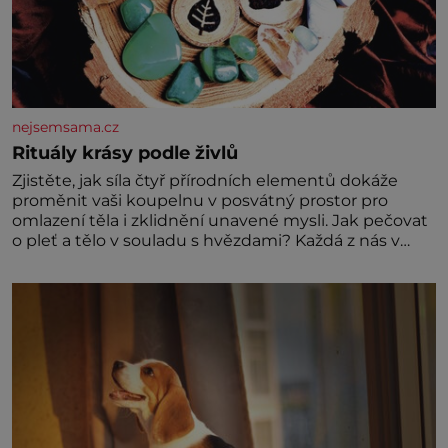
nejsemsama.cz
Rituály krásy podle živlů
Zjistěte, jak síla čtyř přírodních elementů dokáže
proměnit vaši koupelnu v posvátný prostor pro
omlazení těla i zklidnění unavené mysli. Jak pečovat
o pleť a tělo v souladu s hvězdami? Každá z nás v
sobě nese otisk vesmíru, který se projevuje nejen v
naší povaze, ale i v potřebách naší pokožky. Ohnivá
znamení Ženy narozené ve znamení Berana, Lva a
Střelce v sobě nesou žár, odvahu a neutuchající elán.
Vaše