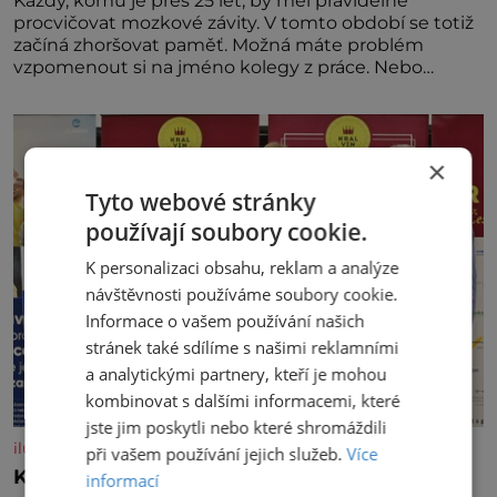
Každý, komu je přes 25 let, by měl pravidelně
procvičovat mozkové závity. V tomto období se totiž
začíná zhoršovat paměť. Možná máte problém
vzpomenout si na jméno kolegy z práce. Nebo
marně v paměti lovíte název knížky, kterou jste
nedávno přečetli. Je to opravdu tak, s věkem jako
kdyby se paměť rozhodla stávkovat. Cvičte
×
Tyto webové stránky
používají soubory cookie.
K personalizaci obsahu, reklam a analýze
návštěvnosti používáme soubory cookie.
Informace o vašem používání našich
stránek také sdílíme s našimi reklamními
a analytickými partnery, kteří je mohou
kombinovat s dalšími informacemi, které
jste jim poskytli nebo které shromáždili
iluxus.cz
při vašem používání jejich služeb.
Více
Král vín začíná třetí dekádu
informací