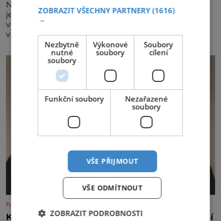
Největší český vinařský projekt Král vín ve svém již
ZOBRAZIT VŠECHNY PARTNERY
(1616)
jednadvacátém ročníku představil nejlepší domácí
→
vína. Ta vybírala odborná porota z celkem 1260
vzorků od 157 vinařů. Král vín, který se – i pře
Nezbytně
Výkonové
Soubory
nutné
soubory
cílení
soubory
Funkční soubory
Nezařazené
soubory
VŠE PŘIJMOUT
VŠE ODMÍTNOUT
historyplus.cz
ZOBRAZIT PODROBNOSTI
Kněz Bohuslav Burian: Metody StB byly horší