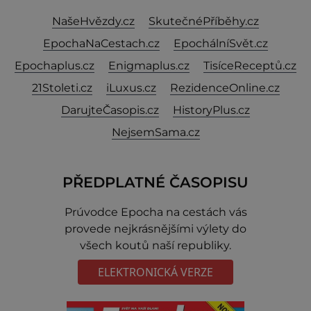
NašeHvězdy.cz
SkutečnéPříběhy.cz
EpochaNaCestach.cz
EpochálníSvět.cz
Epochaplus.cz
Enigmaplus.cz
TisíceReceptů.cz
21Stoleti.cz
iLuxus.cz
RezidenceOnline.cz
DarujteČasopis.cz
HistoryPlus.cz
NejsemSama.cz
PŘEDPLATNÉ ČASOPISU
Prúvodce Epocha na cestách vás
provede nejkrásnějšími výlety do
všech koutů naší republiky.
ELEKTRONICKÁ VERZE