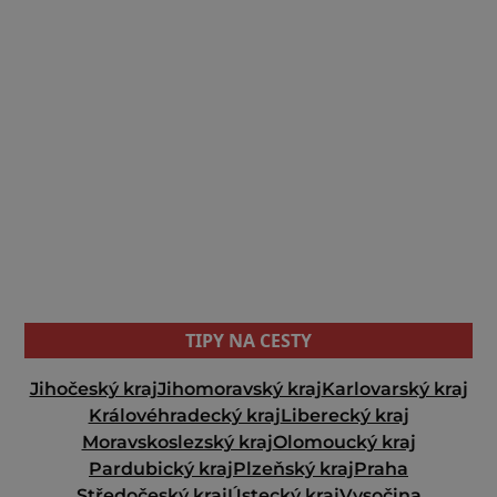
TIPY NA CESTY
Jihočeský kraj
Jihomoravský kraj
Karlovarský kraj
Královéhradecký kraj
Liberecký kraj
Moravskoslezský kraj
Olomoucký kraj
Pardubický kraj
Plzeňský kraj
Praha
Středočeský kraj
Ústecký kraj
Vysočina