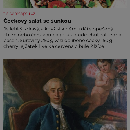
tisicereceptu.cz
Čočkový salát se šunkou
Je lehký, zdravý, a když si k němu dáte opečený
chléb nebo čerstvou bagetku, bude chutnat jedna
báseň. Suroviny 250 g vaší oblíbené čočky 150 g
cherry rajčátek 1 velká červená cibule 2 lžíce