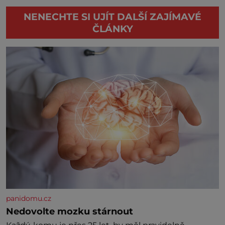
NENECHTE SI UJÍT DALŠÍ ZAJÍMAVÉ
ČLÁNKY
panidomu.cz
Nedovolte mozku stárnout