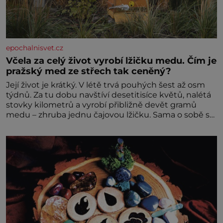
epochalnisvet.cz
Včela za celý život vyrobí lžičku medu. Čím je
pražský med ze střech tak ceněný?
Její život je krátký. V létě trvá pouhých šest až osm
týdnů. Za tu dobu navštíví desetitisíce květů, nalétá
stovky kilometrů a vyrobí přibližně devět gramů
medu – zhruba jednu čajovou lžičku. Sama o sobě se
může zdát bezvýznamná. Teprve když se spojí s
dalšími desítkami tisíc příslušnic svého včelstva,
vznikne jeden z nejdokonalejších organismů