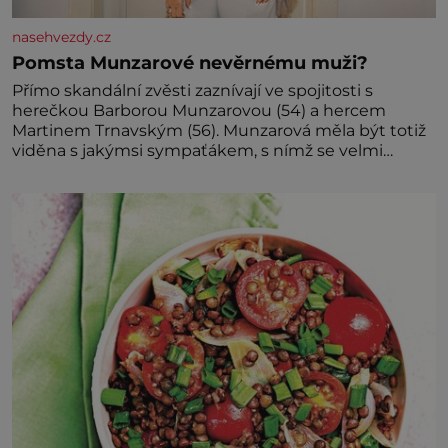
nasehvezdy.cz
Pomsta Munzarové nevěrnému muži?
Přímo skandální zvěsti zaznívají ve spojitosti s
herečkou Barborou Munzarovou (54) a hercem
Martinem Trnavským (56). Munzarová měla být totiž
viděna s jakýmsi sympaťákem, s nímž se velmi
družně, až d