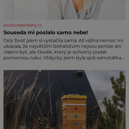
skutecnepribehy.cz
Souseda mi poslalo samo nebe!
Celý život jsem si vystačila sama. Až vážná nemoc mi
ukázala, že největším bohatstvím nejsou peníze ani
vlastní byt, ale člověk, který je ochotný podat
pomocnou ruku. Vždycky jsem byla spíš samotářka.
Nepotřebovala jsem kolem sebe partu kamarádek
ani partnera. Stačily mi knihy, práce a hlavně klid.
Hned po studiích jsem odešla z rodného města,