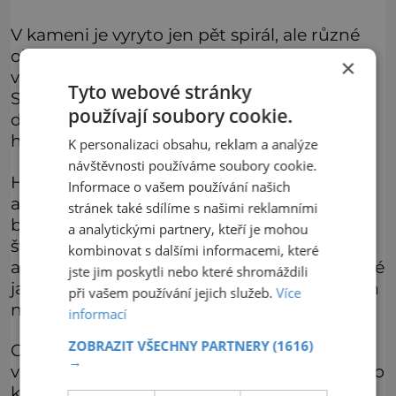
V kameni je vyryto jen pět spirál, ale různé
obvodové oblouky spol s dalšími vzory
×
vytvářejí dojem velkého množství spirál.
Tyto webové stránky
Samotné pruhy jsou široké 4 centimetry a
používají soubory cookie.
drážka mezi nimi měří 1 centimetr na
hloubku.
K personalizaci obsahu, reklam a analýze
návštěvnosti používáme soubory cookie.
Hladkosti při zpracování vzorů bylo podle
Informace o vašem používání našich
archeologů dosaženo použitím primitivní
stránek také sdílíme s našimi reklamními
brusné pasty vytvořené z vody, písku a
a analytickými partnery, kteří je mohou
štěrku. Na jednom z kamenů, který má od
kombinovat s dalšími informacemi, které
archeologů číslo 67, obsahuje spirály spojené
jste jim poskytli nebo které shromáždili
jakýmsi esíčkem. Tento motiv se opakuje jen
při vašem používání jejich služeb.
Více
na dalších dvou kamenech v celé mohyle.
informací
ZOBRAZIT VŠECHNY PARTNERY
(1616)
Chodba se táhne v délce 19 metrů od
→
vchodu na jihovýchodní straně mohyly až do
komory s klenutou střechou, přitom