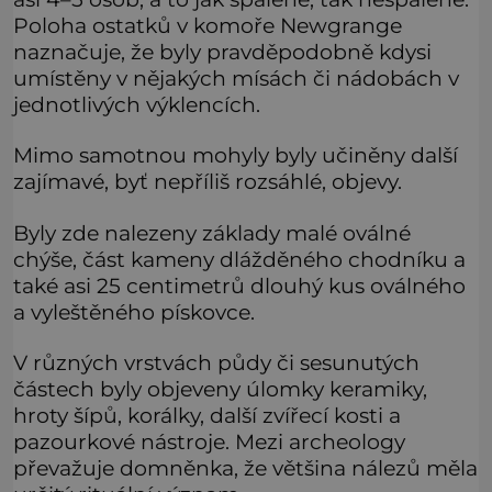
Poloha ostatků v komoře Newgrange
naznačuje, že byly pravděpodobně kdysi
umístěny v nějakých mísách či nádobách v
jednotlivých výklencích.
Mimo samotnou mohyly byly učiněny další
zajímavé, byť nepříliš rozsáhlé, objevy.
Byly zde nalezeny základy malé oválné
chýše, část kameny dlážděného chodníku a
také asi 25 centimetrů dlouhý kus oválného
a vyleštěného pískovce.
V různých vrstvách půdy či sesunutých
částech byly objeveny úlomky keramiky,
hroty šípů, korálky, další zvířecí kosti a
pazourkové nástroje. Mezi archeology
převažuje domněnka, že většina nálezů měla