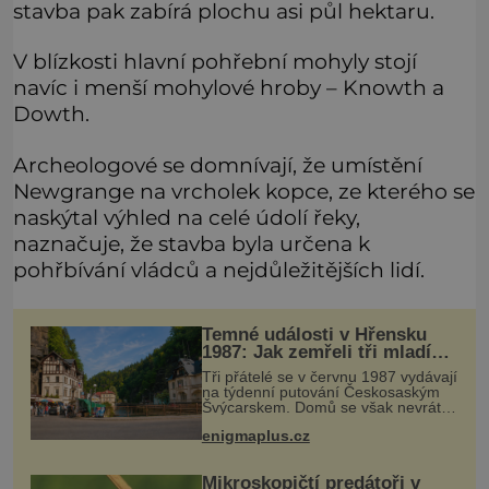
stavba pak zabírá plochu asi půl hektaru.
V blízkosti hlavní pohřební mohyly stojí
navíc i menší mohylové hroby – Knowth a
Dowth.
Archeologové se domnívají, že umístění
Newgrange na vrcholek kopce, ze kterého se
naskýtal výhled na celé údolí řeky,
naznačuje, že stavba byla určena k
pohřbívání vládců a nejdůležitějších lidí.
Temné události v Hřensku
1987: Jak zemřeli tři mladí
trampové?
Tři přátelé se v červnu 1987 vydávají
na týdenní putování Českosaským
Švýcarskem. Domů se však nevrátí.
O několik měsíců později jsou v
enigmaplus.cz
nepřístupných skalách u Hřenska
nalezeny jejich kostry – a s ni
Mikroskopičtí predátoři v