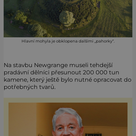
Hlavní mohyla je obklopena dalšími „pahorky“.
Na stavbu Newgrange museli tehdejší
pradávní dělníci přesunout 200 000 tun
kamene, který ještě bylo nutné opracovat do
potřebných tvarů.