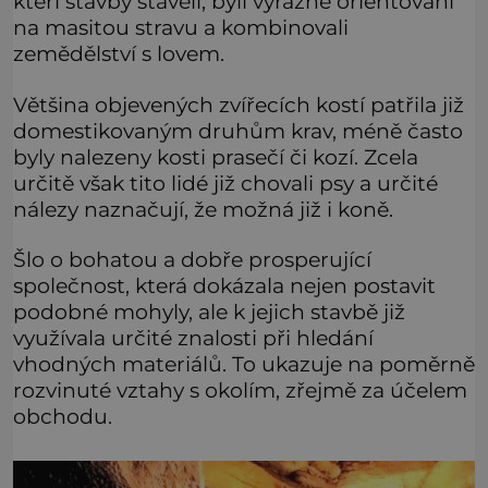
kteří stavby stavěli, byli výrazně orientováni
na masitou stravu a kombinovali
zemědělství s lovem.
Většina objevených zvířecích kostí patřila již
domestikovaným druhům krav, méně často
byly nalezeny kosti prasečí či kozí. Zcela
určitě však tito lidé již chovali psy a určité
nálezy naznačují, že možná již i koně.
Šlo o bohatou a dobře prosperující
společnost, která dokázala nejen postavit
podobné mohyly, ale k jejich stavbě již
využívala určité znalosti při hledání
vhodných materiálů. To ukazuje na poměrně
rozvinuté vztahy s okolím, zřejmě za účelem
obchodu.