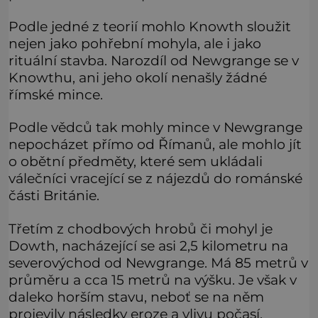
Podle jedné z teorií mohlo Knowth sloužit
nejen jako pohřební mohyla, ale i jako
rituální stavba. Narozdíl od Newgrange se v
Knowthu, ani jeho okolí nenašly žádné
římské mince.
Podle vědců tak mohly mince v Newgrange
nepocházet přímo od Římanů, ale mohlo jít
o obětní předměty, které sem ukládali
válečníci vracející se z nájezdů do románské
části Británie.
Třetím z chodbových hrobů či mohyl je
Dowth, nacházející se asi 2,5 kilometru na
severovýchod od Newgrange. Má 85 metrů v
průměru a cca 15 metrů na výšku. Je však v
daleko horším stavu, neboť se na něm
projevily následky eroze a vlivu počasí.