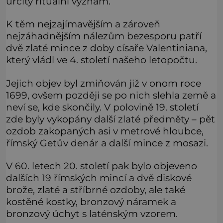
určitý rituální význam.
K těm nejzajímavějším a zároveň
nejzáhadnějším nálezům bezesporu patří
dvě zlaté mince z doby císaře Valentiniana,
který vládl ve 4. století našeho letopočtu.
Jejich objev byl zmiňován již v onom roce
1699, ovšem později se po nich slehla země a
neví se, kde skončily. V polovině 19. století
zde byly vykopány další zlaté předměty – pět
ozdob zakopaných asi v metrové hloubce,
římský Getův denár a další mince z mosazi.
V 60. letech 20. století pak bylo objeveno
dalších 19 římských mincí a dvě diskové
brože, zlaté a stříbrné ozdoby, ale také
kostěné kostky, bronzový náramek a
bronzový úchyt s laténským vzorem.