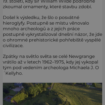
19. století, kdy sir William Wilde podrobně
zkoumal ornamenty, které stavbu zdobí.
Došel k výsledku, že šlo o posvátné
hieroglyfy. Postupně se místu věnovalo
mnoho archeologů a z jejich práce
postupně vykrystalizoval dnešní názor, že jde
o ohromné prehistorické pohřebiště vyspělé
civilizace.
Zpátky na světlo světa se celé Newgrange
vrátilo až v letech 1962–1975, kdy jej vykopal
tým pod vedením archeologa Michaela J. O
´Kellyho.