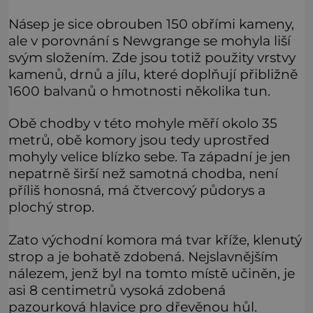
Násep je sice obrouben 150 obřími kameny,
ale v porovnání s Newgrange se mohyla liší
svým složením. Zde jsou totiž použity vrstvy
kamenů, drnů a jílu, které doplňují přibližně
1600 balvanů o hmotnosti několika tun.
Obě chodby v této mohyle měří okolo 35
metrů, obě komory jsou tedy uprostřed
mohyly velice blízko sebe. Ta západní je jen
nepatrně širší než samotná chodba, není
příliš honosná, má čtvercový půdorys a
plochý strop.
Zato východní komora má tvar kříže, klenutý
strop a je bohatě zdobená. Nejslavnějším
nálezem, jenž byl na tomto místě učiněn, je
asi 8 centimetrů vysoká zdobená
pazourková hlavice pro dřevěnou hůl.