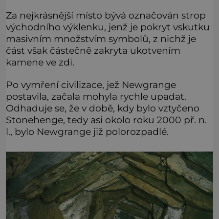
Za nejkrásnější místo bývá označován strop
východního výklenku, jenž je pokryt vskutku
masivním množstvím symbolů, z nichž je
část však částečně zakryta ukotvením
kamene ve zdi.
Po vymření civilizace, jež Newgrange
postavila, začala mohyla rychle upadat.
Odhaduje se, že v době, kdy bylo vztyčeno
Stonehenge, tedy asi okolo roku 2000 př. n.
l., bylo Newgrange již polorozpadlé.