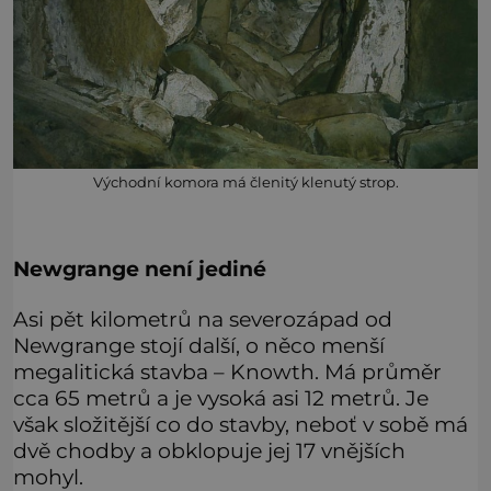
Východní komora má členitý klenutý strop.
Newgrange není jediné
Asi pět kilometrů na severozápad od
Newgrange stojí další, o něco menší
megalitická stavba – Knowth. Má průměr
cca 65 metrů a je vysoká asi 12 metrů. Je
však složitější co do stavby, neboť v sobě má
dvě chodby a obklopuje jej 17 vnějších
mohyl.