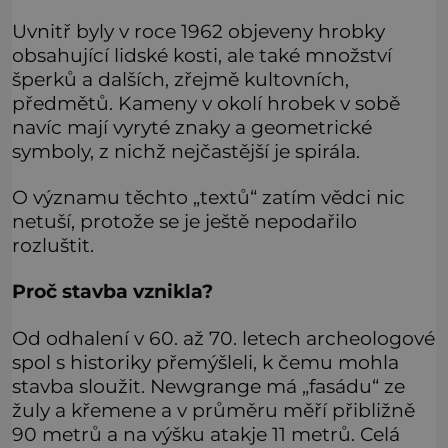
chvíle bojoval hlavně svým optimismem a vti
Uvnitř byly v roce 1962 objeveny hrobky
obsahující lidské kosti, ale také množství
šperků a dalších, zřejmě kultovních,
předmětů. Kameny v okolí hrobek v sobě
navíc mají vyryté znaky a geometrické
symboly, z nichž nejčastější je spirála.
O významu těchto „textů“ zatím vědci nic
netuší, protože se je ještě nepodařilo
rozluštit.
Proč stavba vznikla?
Od odhalení v 60. až 70. letech archeologové
spol s historiky přemýšleli, k čemu mohla
stavba sloužit. Newgrange má „fasádu“ ze
žuly a křemene a v průměru měří přibližně
90 metrů a na výšku atakje 11 metrů. Celá