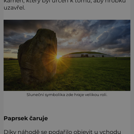
kámen, který byl určen k tomu, aby hrobku
uzavřel.
Sluneční symbolika zde hraje velikou roli.
Paprsek čaruje
Díky náhodě se podařilo objevit u vchodu