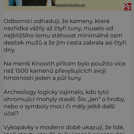
nasehvezdy.cz
Odborníci odhadují, že kameny, které
nezřídka vážily až čtyři tuny, muselo od
nejbližšího lomu stěhovat minimálně osm
desítek mužů a že jim cesta zabrala asi čtyři
dny.
Na menší Knowth přitom bylo použito více
než 1500 kamenů převyšujících svojí
hmotností jeden a půl tuny.
Archeology logicky zajímalo, kdo tyto
ohromující mohyly stavěl. Šlo „jen“ o hroby,
nebo o symboly moci či měly ještě další
účel?
Vykopávky v moderní době ukazují, že lidé,