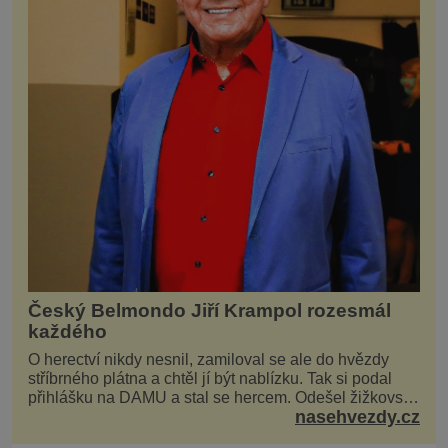
Český Belmondo Jiří Krampol rozesmál
každého
O herectví nikdy nesnil, zamiloval se ale do hvězdy
stříbrného plátna a chtěl jí být nablízku. Tak si podal
přihlášku na DAMU a stal se hercem. Odešel žižkovský
nasehvezdy.cz
matador, který všude rozdával humor, i když jemu
samotnému do smíchu zrovna nebylo. Do poslední