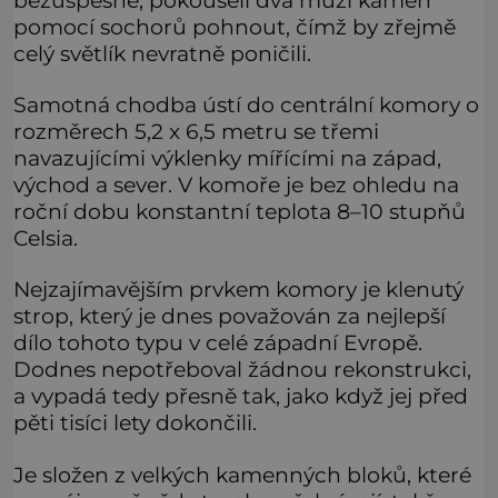
pomocí sochorů pohnout, čímž by zřejmě
celý světlík nevratně poničili.
Samotná chodba ústí do centrální komory o
rozměrech 5,2 x 6,5 metru se třemi
navazujícími výklenky mířícími na západ,
východ a sever. V komoře je bez ohledu na
roční dobu konstantní teplota 8–10 stupňů
Celsia.
Nejzajímavějším prvkem komory je klenutý
strop, který je dnes považován za nejlepší
dílo tohoto typu v celé západní Evropě.
Dodnes nepotřeboval žádnou rekonstrukci,
a vypadá tedy přesně tak, jako když jej před
pěti tisíci lety dokončili.
Je složen z velkých kamenných bloků, které