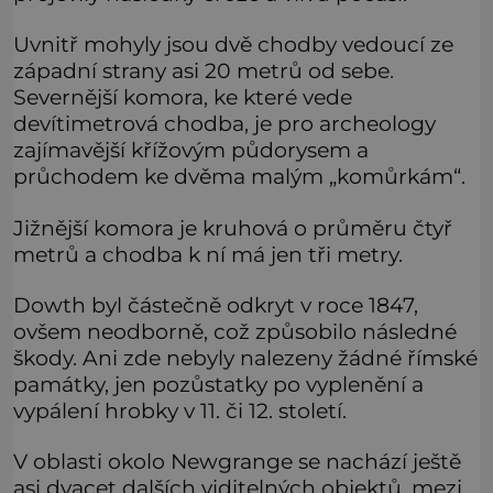
Uvnitř mohyly jsou dvě chodby vedoucí ze
západní strany asi 20 metrů od sebe.
Severnější komora, ke které vede
devítimetrová chodba, je pro archeology
zajímavější křížovým půdorysem a
průchodem ke dvěma malým „komůrkám“.
Jižnější komora je kruhová o průměru čtyř
metrů a chodba k ní má jen tři metry.
Dowth byl částečně odkryt v roce 1847,
ovšem neodborně, což způsobilo následné
škody. Ani zde nebyly nalezeny žádné římské
památky, jen pozůstatky po vyplenění a
vypálení hrobky v 11. či 12. století.
V oblasti okolo Newgrange se nachází ještě
asi dvacet dalších viditelných objektů, mezi