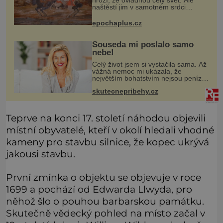
naštěstí jim v samotném srdci
Evropy stojí v cestě malé, ale silné
království, které dokáže
epochaplus.cz
dobyvatelské hordy zastavit. Co
nedokáže žá
Souseda mi poslalo samo
nebe!
Celý život jsem si vystačila sama. Až
vážná nemoc mi ukázala, že
největším bohatstvím nejsou peníze
ani vlastní byt, ale člověk, který je
skutecnepribehy.cz
ochotný podat pomocnou ruku.
Vždycky jsem byla spíš samotářka.
Teprve na konci 17. století náhodou objevili
místní obyvatelé, kteří v okolí hledali vhodné
kameny pro stavbu silnice, že kopec ukrývá
jakousi stavbu.
První zmínka o objektu se objevuje v roce
1699 a pochází od Edwarda Llwyda, pro
něhož šlo o pouhou barbarskou památku.
Skutečně vědecký pohled na místo začal v