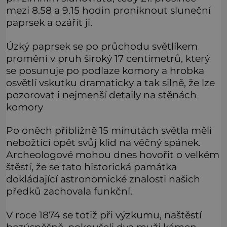
mezi 8.58 a 9.15 hodin proniknout sluneční
paprsek a ozářit ji.
Úzký paprsek se po průchodu světlíkem
promění v pruh široký 17 centimetrů, který
se posunuje po podlaze komory a hrobka
osvětlí vskutku dramaticky a tak silně, že lze
pozorovat i nejmenší detaily na stěnách
komory
Po oněch přibližně 15 minutách světla měli
nebožtíci opět svůj klid na věčný spánek.
Archeologové mohou dnes hovořit o velkém
štěstí, že se tato historická památka
dokládající astronomické znalosti našich
předků zachovala funkční.
V roce 1874 se totiž při výzkumu, naštěstí
bezúspěšně, pokoušeli dva muži kámen