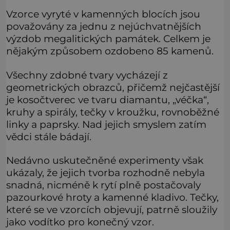
Vzorce vyryté v kamenných blocích jsou
považovány za jednu z nejúchvatnějších
výzdob megalitických památek. Celkem je
nějakým způsobem ozdobeno 85 kamenů.
Všechny zdobné tvary vycházejí z
geometrických obrazců, přičemž nejčastější
je kosočtverec ve tvaru diamantu, „véčka“,
kruhy a spirály, tečky v kroužku, rovnoběžné
linky a paprsky. Nad jejich smyslem zatím
vědci stále bádají.
Nedávno uskutečněné experimenty však
ukázaly, že jejich tvorba rozhodně nebyla
snadná, nicméně k rytí plně postačovaly
pazourkové hroty a kamenné kladivo. Tečky,
které se ve vzorcích objevují, patrně sloužily
jako vodítko pro konečný vzor.