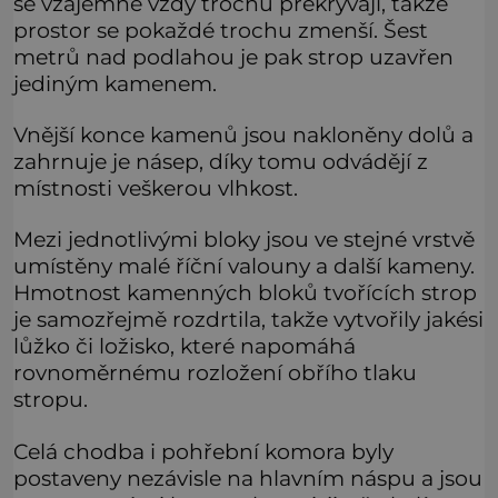
se vzájemně vždy trochu překrývají, takže
prostor se pokaždé trochu zmenší. Šest
metrů nad podlahou je pak strop uzavřen
jediným kamenem.
Vnější konce kamenů jsou nakloněny dolů a
zahrnuje je násep, díky tomu odvádějí z
místnosti veškerou vlhkost.
Mezi jednotlivými bloky jsou ve stejné vrstvě
umístěny malé říční valouny a další kameny.
Hmotnost kamenných bloků tvořících strop
je samozřejmě rozdrtila, takže vytvořily jakési
lůžko či ložisko, které napomáhá
rovnoměrnému rozložení obřího tlaku
stropu.
Celá chodba i pohřební komora byly
postaveny nezávisle na hlavním náspu a jsou