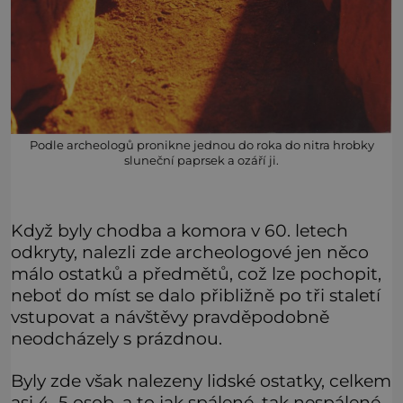
Podle archeologů pronikne jednou do roka do nitra hrobky
sluneční paprsek a ozáří ji.
Když byly chodba a komora v 60. letech
odkryty, nalezli zde archeologové jen něco
málo ostatků a předmětů, což lze pochopit,
neboť do míst se dalo přibližně po tři staletí
vstupovat a návštěvy pravděpodobně
neodcházely s prázdnou.
Byly zde však nalezeny lidské ostatky, celkem
asi 4–5 osob, a to jak spálené, tak nespálené.