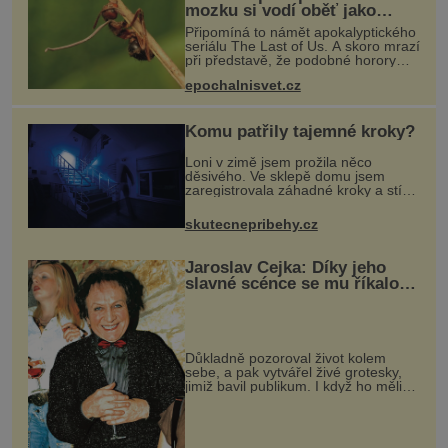
mozku si vodí oběť jako
loutku
Připomíná to námět apokalyptického
seriálu The Last of Us. A skoro mrazí
při představě, že podobné horory
probíhají v přírodě běžně – s tím
epochalnisvet.cz
rozdílem, že nejde pouze o infekce
parazitickou houbou a že
Komu patřily tajemné kroky?
Loni v zimě jsem prožila něco
děsivého. Ve sklepě domu jsem
zaregistrovala záhadné kroky a stíny,
které mě „sledovaly“. S manželem
Pavlem bydlíme už několik let v
skutecnepribehy.cz
jedenáctipatrovém domě úplně
nahoře.
Jaroslav Čejka: Díky jeho
slavné scénce se mu říkalo
pan Slepička
Důkladně pozoroval život kolem
sebe, a pak vytvářel živé grotesky,
jimiž bavil publikum. I když ho měli
lidé rádi, nakonec zůstal úplně sám.
Vynikající mim, který si široké
publikum získal především n