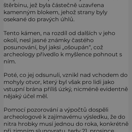
štěrbinu, jež byla částečně uzavřena
kamenným blokem, jehož strany byly
osekané do pravých úhlů.
Tento kámen, na rozdíl od dalších v jeho
okolí, nesl jasné známky častého
posunování, byl jaksi „ošoupán“, což
archeology přivedlo k myšlence pohnout s
ním.
Poté, co jej odsunuli, vznikl nad vchodem do
mohyly otvor, který byl však pro lidi jako
vstupní brána příliš úzký, nicméně evidentně
nějaký účel měl.
Pomocí pozorování a výpočtů dospěli
archeologové k zajímavému výsledku, že do
nitra hrobky musí jednou do roka, konkrétně
při zimním slunovratu, tedy 21. prosince