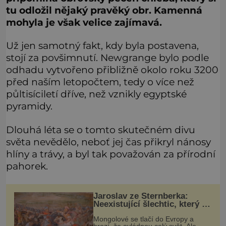
tu odložil nějaký pravěký obr. Kamenná
mohyla je však velice zajímavá.
Už jen samotný fakt, kdy byla postavena,
stojí za povšimnutí. Newgrange bylo podle
odhadu vytvořeno přibližně okolo roku 3200
před naším letopočtem, tedy o více než
půltisíciletí dříve, než vznikly egyptské
pyramidy.
Dlouhá léta se o tomto skutečném divu
světa nevědělo, neboť jej čas přikryl nánosy
hlíny a trávy, a byl tak považován za přírodní
pahorek.
Jaroslav ze Šternberka:
Neexistující šlechtic, který z
Moravy vyžene Mongoly
Mongolové se tlačí do Evropy a
hrozí, že ovládnou celý svět. Ale