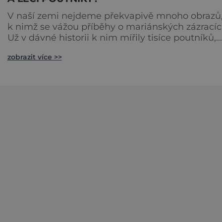
V naší zemi nejdeme překvapivě mnoho obrazů
k nimž se vážou příběhy o mariánských zázracíc
Už v dávné historii k nim mířily tisíce poutníků,
které prý obrazy vyléčily ze smrtelných chorob.
zobrazit více >>
Divotvůrkyně Přeštická: Roní pot? Jeden
z nejslavnějších obrazů v Česku je plátno, které
pochází z Přeštic na Plzeňsku a je na něm
vyobrazena Panna Marie s umírajícím Kristem.
V 18. století měl totiž tento