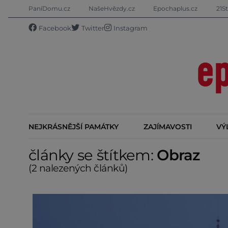
PaníDomu.cz
NašeHvězdy.cz
Epochaplus.cz
21St
Facebook
Twitter
Instagram
NEJKRÁSNĚJŠÍ PAMÁTKY
ZAJÍMAVOSTI
VÝ
články se štítkem:
Obraz
(2 nalezených článků)