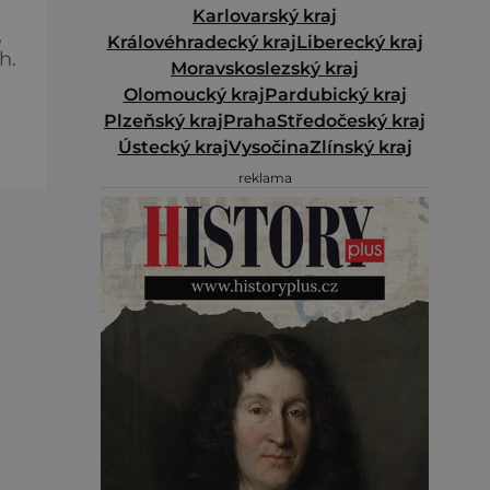
Karlovarský kraj
,
Královéhradecký kraj
Liberecký kraj
h.
Moravskoslezský kraj
Olomoucký kraj
Pardubický kraj
Plzeňský kraj
Praha
Středočeský kraj
Ústecký kraj
Vysočina
Zlínský kraj
reklama