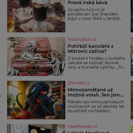
Pravá irská káva
Za jejího tvůrce je
považován Joe Sharidan,
když v roce 1943 u letiště
irského města Foynes
obsluhoval Američany, kteří
kvůli špatnému počasí
nemohli pokračovat v cestě.
historyplus.cz
Povzbudil je tehdy kávou,
Pohřbili kancléře z
Mitrovic zaživa?
Z kostelní hrobky u svatého
Jakuba se ozývají dunivé
rány a tlumené výkřiky. „To
jistě řádí duch,“ myslí si
a
pověrčiví lidé. Ani za dvě
kopy grošů by se nikdo
21stoleti.cz
neodvážil podzemní hrobku
bě
otevřít a její poklop tak
Mimozemšťané už
.
raději jen skrápí svěcenou
možná volali. Jen jsme
vodou. Za několik dní divné
jejich zprávu
Pátrání po mimozemských
burácení skutečně ustane.
nedokázali rozpoznat
e
civilizacích se už desítky let
Když o mnoho let později
soustředí na hledání
hrobku
úzkopásmových rádiových
signálů, které by příroda
sama vytvořila jen stěží.
nasehvezdy.cz
Nová studie však naznačuje,
že právě tato strate