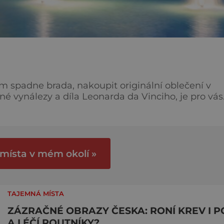
ám spadne brada, nakoupit originální oblečení v
é vynálezy a díla Leonarda da Vinciho, je pro vás
ejideálnějším obdobím k návštěvě jsou duben až
totiž příjemně teplo a při procházení se městem vá
 místa v mém okolí »
TAJEMNÁ MÍSTA
ZÁZRAČNÉ OBRAZY ČESKA: RONÍ KREV I P
A LÉČÍ POUTNÍKY?