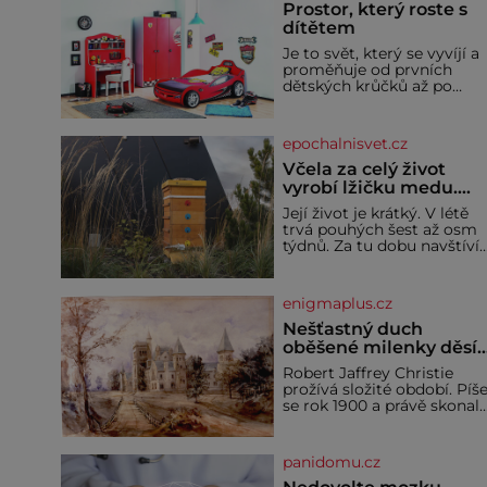
Prostor, který roste s
dítětem
Je to svět, který se vyvíjí a
proměňuje od prvních
dětských krůčků až po
dospívání. Správně
navržený pokoj podporuje
bezpečí, kreativitu,
epochalnisvet.cz
soustředění i odpočinek a
reaguje na každou etapu
Včela za celý život
života a specifické potřeby
vyrobí lžičku medu.
dítěte. Pro nejmenší je
Čím je pražský med ze
Její život je krátký. V létě
klíčová jednoduchost,
střech tak ceněný?
trvá pouhých šest až osm
měkkost a bezpečí, proto
týdnů. Za tu dobu navštíví
by pokoj miminka měl
desetitisíce květů, nalétá
působit především klidně 
stovky kilometrů a vyrobí
útulně. Předškolní věk je
přibližně devět gramů
enigmaplus.cz
medu – zhruba jednu
čajovou lžičku. Sama o so
Nešťastný duch
se může zdát bezvýznamná
oběšené milenky děsí
Teprve když se spojí s
studentky
Robert Jaffrey Christie
dalšími desítkami tisíc
prožívá složité období. Píš
příslušnic svého včelstva,
se rok 1900 a právě skonal
vznikne jeden z
jeho otec, známý továrník
nejdokonalejších
William Mellis Christie
organismů
(1829–1900). Smutná
panidomu.cz
událost je ale doprovázena
ohromným dědictvím