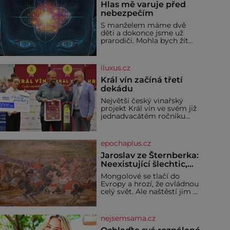
Hlas mě varuje před
nebezpečím
S manželem máme dvě
děti a dokonce jsme už
prarodiči. Mohla bych žít
normálně, nebýt jedné
zásadní změny, která mi
nabourala mysl. Živím se
iluxus.cz
jako mzdová účetní a konec
měsíce je pro mě vždy
Král vín začíná třetí
velice psychicky náročným
dekádu
obdobím. Od té chvíle, co
Největší český vinařský
máme vnoučata, mi dcera
projekt Král vín ve svém již
čím dál častěji volá o
jednadvacátém ročníku
pomoc, co se hlídání týče.
představil nejlepší domácí
Dalo by se
vína. Ta vybírala odborná
porota z celkem 1260
epochaplus.cz
vzorků od 157 vinařů. Král
vín, který se – i pře
Jaroslav ze Šternberka:
Neexistující šlechtic,
který z Moravy vyžene
Mongolové se tlačí do
Mongoly
Evropy a hrozí, že ovládnou
celý svět. Ale naštěstí jim v
samotném srdci Evropy
stojí v cestě malé, ale silné
království, které dokáže
nejsemsama.cz
dobyvatelské hordy
zastavit. Co nedokáže žádná