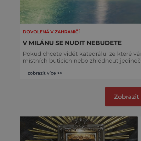
DOVOLENÁ V ZAHRANIČÍ
V MILÁNU SE NUDIT NEBUDETE
Pokud chcete vidět katedrálu, ze které v
místních buticích nebo zhlédnout jedinečn
Milán tím pravým tipem na dovolenou. N
zobrazit více >>
květen a září nebo říjen. V tu dobu je tu 
nespaluje horké letní sluníčko. V zimě za
Zobrazit