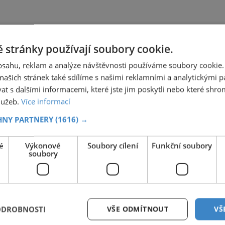
 stránky používají soubory cookie.
obsahu, reklam a analýze návštěvnosti používáme soubory cookie.
ašich stránek také sdílíme s našimi reklamními a analytickými par
 s dalšími informacemi, které jste jim poskytli nebo které shro
služeb.
Více informací
HNY PARTNERY
(1616) →
é
Výkonové
Soubory cílení
Funkční soubory
soubory
ODROBNOSTI
VŠE ODMÍTNOUT
VŠ