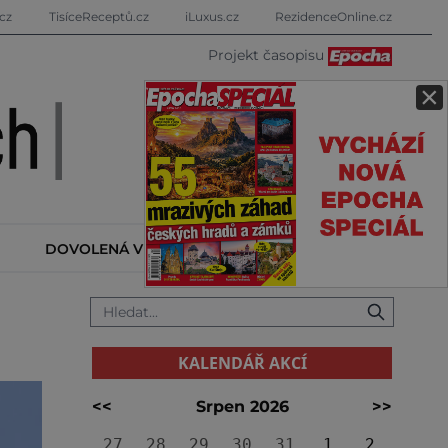
cz
TisíceReceptů.cz
iLuxus.cz
RezidenceOnline.cz
Projekt časopisu
×
DOVOLENÁ V ZAHRANIČÍ
KALENDÁŘ AKCÍ
KALENDÁŘ AKCÍ
<<
Srpen 2026
>>
27
28
29
30
31
1
2