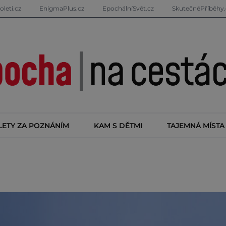
oleti.cz
EnigmaPlus.cz
EpochálníSvět.cz
SkutečnéPříběhy.
LETY ZA POZNÁNÍM
KAM S DĚTMI
TAJEMNÁ MÍSTA