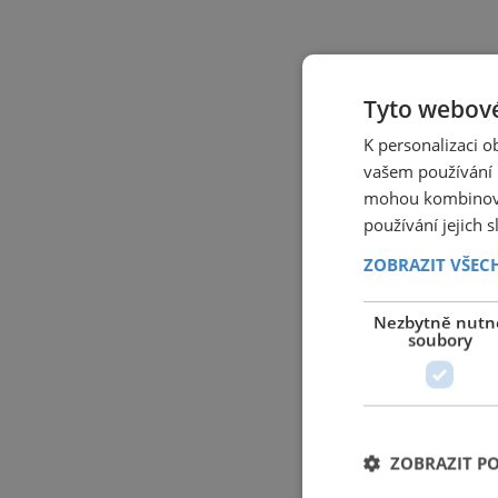
Tyto webové
K personalizaci 
vašem používání n
mohou kombinovat
používání jejich 
ZOBRAZIT VŠEC
Nezbytně nutn
soubory
ZOBRAZIT P