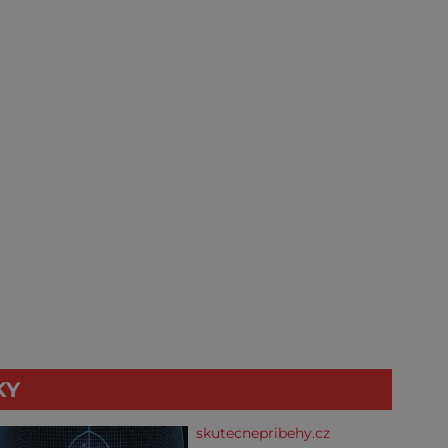
KY
skutecnepribehy.cz