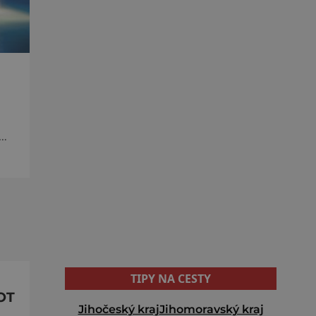
s
TIPY NA CESTY
OT
Jihočeský kraj
Jihomoravský kraj