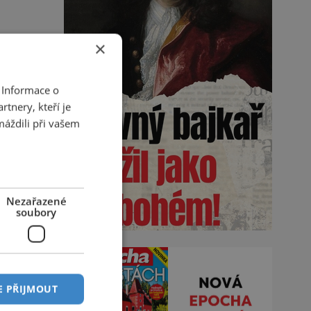
×
 Informace o
tnery, kteří je
máždili při vašem
Nezařazené
soubory
E PŘIJMOUT