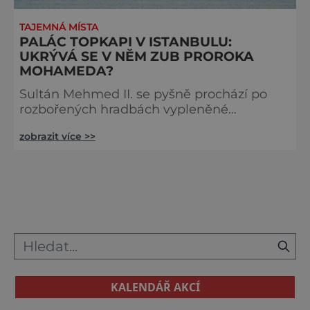
TAJEMNÁ MÍSTA
PALÁC TOPKAPI V ISTANBULU:
UKRÝVÁ SE V NĚM ZUB PROROKA
MOHAMEDA?
Sultán Mehmed II. se pyšně prochází po
rozbořených hradbách vypleněné
Konstantinopole. Na obrovském spáleništi
zobrazit více >>
před ním doutnají ruiny zničeného sídla
byzantských císařů. „Dám postavit nový
palác, který bude ještě krásnější,“ pomyslí
si turecký dobyvatel. O 6 let později
přemění svůj sen v realitu. Ministři
v honosných róbách se procházejí po
chodbách velkolepé budovy. Její stěny jsou
zdobené n
KALENDÁŘ AKCÍ