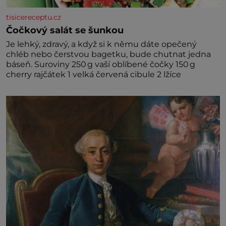
tisicereceptu.cz
Čočkový salát se šunkou
Je lehký, zdravý, a když si k němu dáte opečený
chléb nebo čerstvou bagetku, bude chutnat jedna
báseň. Suroviny 250 g vaší oblíbené čočky 150 g
cherry rajčátek 1 velká červená cibule 2 lžíce