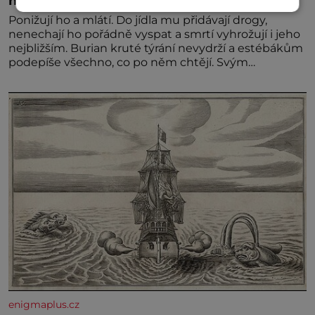
než gestapácké trýznění
Ponižují ho a mlátí. Do jídla mu přidávají drogy,
nenechají ho pořádně vyspat a smrtí vyhrožují i jeho
nejbližším. Burian kruté týrání nevydrží a estébákům
podepíše všechno, co po něm chtějí. Svým
podpisem jim potvrdí také to, že na něj během
výslechů nikdo nevyvíjel fyzický ani psychický nátlak.
Syn brněnského řezníka chce být knězem a
enigmaplus.cz