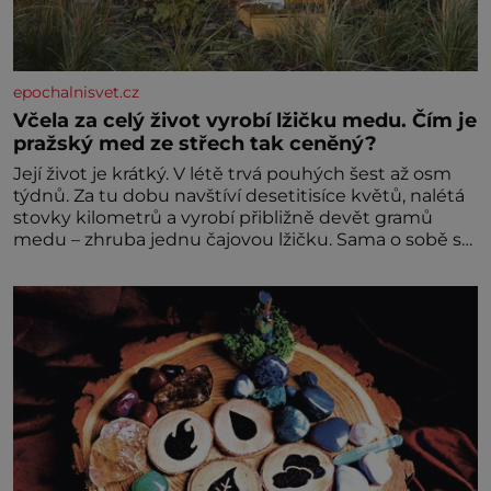
epochalnisvet.cz
Včela za celý život vyrobí lžičku medu. Čím je
pražský med ze střech tak ceněný?
Její život je krátký. V létě trvá pouhých šest až osm
týdnů. Za tu dobu navštíví desetitisíce květů, nalétá
stovky kilometrů a vyrobí přibližně devět gramů
medu – zhruba jednu čajovou lžičku. Sama o sobě se
může zdát bezvýznamná. Teprve když se spojí s
dalšími desítkami tisíc příslušnic svého včelstva,
vznikne jeden z nejdokonalejších organismů