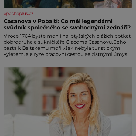
epochaplus.cz
Casanova v Pobaltí: Co měl legendární
svůdník společného se svobodnými zednáři?
V roce 1764 byste mohli na lotyšských plážích potkat
dobrodruha a sukničkáře Giacoma Casanovu. Jeho
cesta k Baltskému moři však nebyla turistickým
výletem, ale ryze pracovní cestou se zištnými úmysly.
Jaký cíl Casanova sledoval, když se například
procházel uličkami lotyšské Rigy? Casanova v Pobaltí
kontaktoval tamní zednářské lóže. Nebyl v této
oblasti žádným nováčkem, protože do zednářské