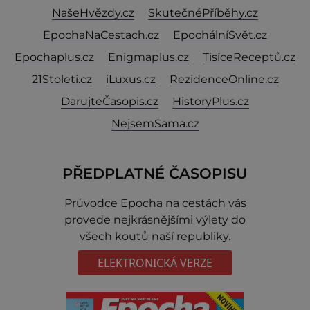
NašeHvězdy.cz
SkutečnéPříběhy.cz
EpochaNaCestach.cz
EpochálníSvět.cz
Epochaplus.cz
Enigmaplus.cz
TisíceReceptů.cz
21Stoleti.cz
iLuxus.cz
RezidenceOnline.cz
DarujteČasopis.cz
HistoryPlus.cz
NejsemSama.cz
PŘEDPLATNÉ ČASOPISU
Prúvodce Epocha na cestách vás
provede nejkrásnějšími výlety do
všech koutů naší republiky.
ELEKTRONICKÁ VERZE