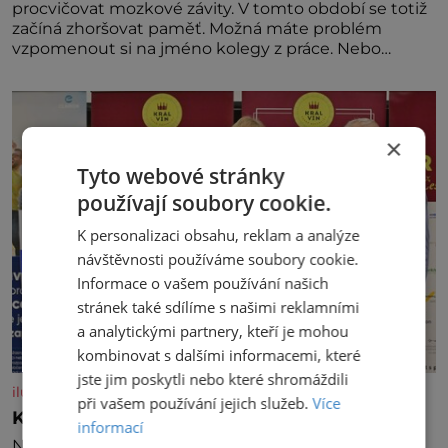
procvičovat mozkové závity. V tomto období se totiž
začíná zhoršovat paměť. Možná máte problém
vzpomenout si na jméno kolegy z práce. Nebo
marně v paměti lovíte název knížky, kterou jste
nedávno přečetli. Je to opravdu tak, s věkem jako
kdyby se paměť rozhodla stávkovat. Cvičte
×
Tyto webové stránky
používají soubory cookie.
K personalizaci obsahu, reklam a analýze
návštěvnosti používáme soubory cookie.
Informace o vašem používání našich
stránek také sdílíme s našimi reklamními
a analytickými partnery, kteří je mohou
kombinovat s dalšími informacemi, které
jste jim poskytli nebo které shromáždili
iluxus.cz
při vašem používání jejich služeb.
Více
Král vín začíná třetí dekádu
informací
Největší český vinařský projekt Král vín ve svém již