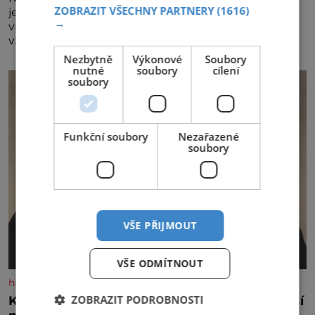
ZOBRAZIT VŠECHNY PARTNERY
(1616)
jednadvacátém ročníku představil nejlepší domácí
→
vína. Ta vybírala odborná porota z celkem 1260
vzorků od 157 vinařů. Král vín, který se – i pře
Nezbytně
Výkonové
Soubory
nutné
soubory
cílení
soubory
Funkční soubory
Nezařazené
soubory
VŠE PŘIJMOUT
VŠE ODMÍTNOUT
historyplus.cz
ZOBRAZIT PODROBNOSTI
Kněz Bohuslav Burian: Metody StB byly horší