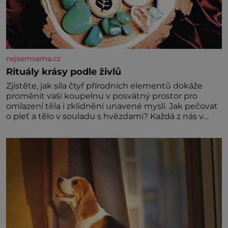
nejsemsama.cz
Rituály krásy podle živlů
Zjistěte, jak síla čtyř přírodních elementů dokáže
proměnit vaši koupelnu v posvátný prostor pro
omlazení těla i zklidnění unavené mysli. Jak pečovat
o pleť a tělo v souladu s hvězdami? Každá z nás v
sobě nese otisk vesmíru, který se projevuje nejen v
naší povaze, ale i v potřebách naší pokožky. Ohnivá
znamení Ženy narozené ve znamení Berana, Lva a
Střelce v sobě nesou žár, odvahu a neutuchající elán.
Vaše