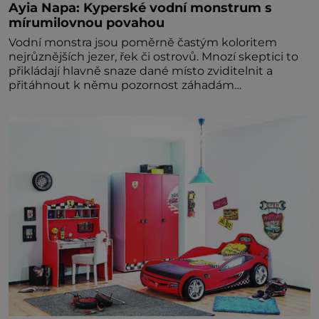
Ayia Napa: Kyperské vodní monstrum s
mírumilovnou povahou
Vodní monstra jsou poměrně častým koloritem
nejrůznějších jezer, řek či ostrovů. Mnozí skeptici to
přikládají hlavně snaze dané místo zviditelnit a
přitáhnout k němu pozornost záhadám
nakloněných turi