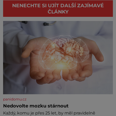
NENECHTE SI UJÍT DALŠÍ ZAJÍMAVÉ
ČLÁNKY
panidomu.cz
Nedovolte mozku stárnout
Každý, komu je přes 25 let, by měl pravidelně