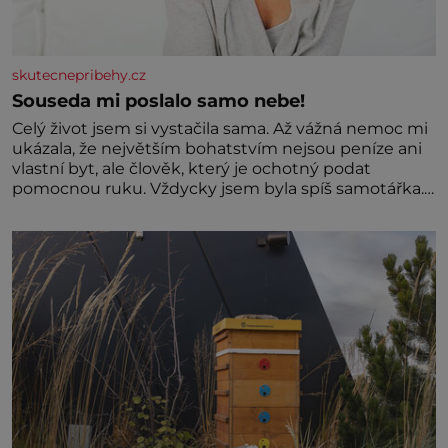
skutecnepribehy.cz
Souseda mi poslalo samo nebe!
Celý život jsem si vystačila sama. Až vážná nemoc mi
ukázala, že největším bohatstvím nejsou peníze ani
vlastní byt, ale člověk, který je ochotný podat
pomocnou ruku. Vždycky jsem byla spíš samotářka.
Nepotřebovala jsem kolem sebe partu kamarádek
ani partnera. Stačily mi knihy, práce a hlavně klid.
Hned po studiích jsem odešla z rodného města,