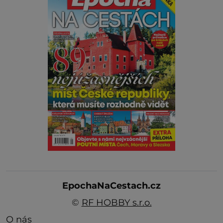
EpochaNaCestach.cz
©
RF HOBBY s.r.o.
O nás