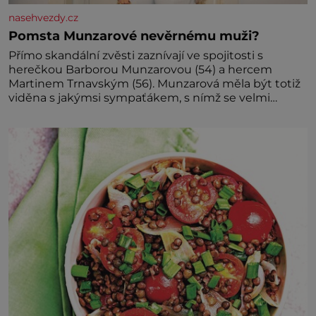
nasehvezdy.cz
Pomsta Munzarové nevěrnému muži?
Přímo skandální zvěsti zaznívají ve spojitosti s
herečkou Barborou Munzarovou (54) a hercem
Martinem Trnavským (56). Munzarová měla být totiž
viděna s jakýmsi sympaťákem, s nímž se velmi
družně, až d