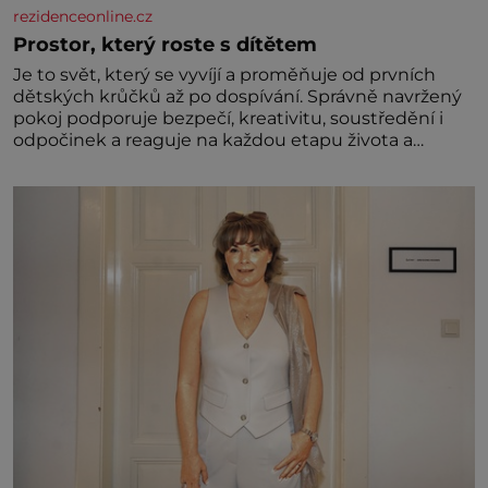
rezidenceonline.cz
Prostor, který roste s dítětem
Je to svět, který se vyvíjí a proměňuje od prvních
dětských krůčků až po dospívání. Správně navržený
pokoj podporuje bezpečí, kreativitu, soustředění i
odpočinek a reaguje na každou etapu života a
specifické potřeby dítěte. Pro nejmenší je klíčová
jednoduchost, měkkost a bezpečí, proto by pokoj
miminka měl působit především klidně a útulně.
Předškolní věk je