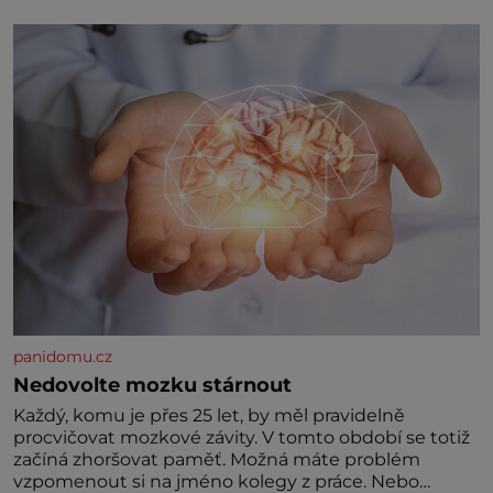
Hodně času tráví na zemi, kde sbírá zbytky semínek
Jeho domovinou je prakticky celá Austrálie s
výjimkou pobřežní oblasti.
panidomu.cz
Nedovolte mozku stárnout
Každý, komu je přes 25 let, by měl pravidelně
procvičovat mozkové závity. V tomto období se totiž
začíná zhoršovat paměť. Možná máte problém
vzpomenout si na jméno kolegy z práce. Nebo