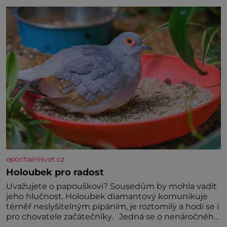
jednoduchost, měkkost a bezpečí, proto by pokoj
miminka měl působit především klidně a útulně.
Předškolní věk je
epochalnisvet.cz
Holoubek pro radost
Uvažujete o papouškovi? Sousedům by mohla vadit
jeho hlučnost. Holoubek diamantový komunikuje
téměř neslyšitelným pípáním, je roztomilý a hodí se i
pro chovatele začátečníky. Jedná se o nenáročného
klidného ptáčka, který většinu dne jen posedává.