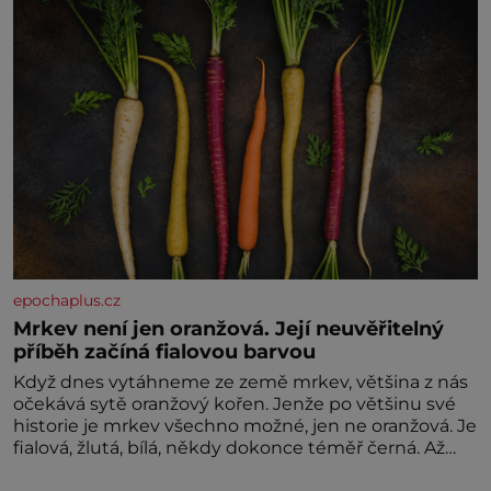
epochaplus.cz
Mrkev není jen oranžová. Její neuvěřitelný
příběh začíná fialovou barvou
Když dnes vytáhneme ze země mrkev, většina z nás
očekává sytě oranžový kořen. Jenže po většinu své
historie je mrkev všechno možné, jen ne oranžová. Je
fialová, žlutá, bílá, někdy dokonce téměř černá. Až
díky stovkám let pečlivého šlechtění se z ní stává