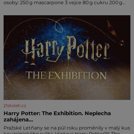
osoby: 250 g mascarpone 3 vejce 80 g cukru 200 g
cukrářských piškotů 250 ml silné kávy 2 lžíce
amaretta kakao na posypání Postup: Oddělte
žloutky od bílků. Žloutky vyšlehejte s cukrem do
světlé pěny a postupně do nich vmíchejte
mascarpone, aby vznikl hladký
21stoleti.cz
Harry Potter: The Exhibition. Neplecha
zahájena…
Pražské Letňany se na půl roku proměnily v malý kus
kouzelnického světa. Výstava Harry Potter™: The