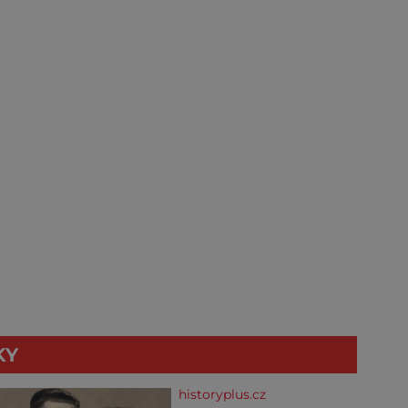
KY
historyplus.cz