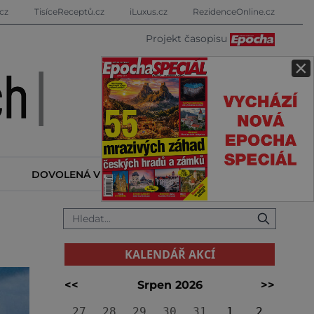
cz
TisíceReceptů.cz
iLuxus.cz
RezidenceOnline.cz
Projekt časopisu
×
DOVOLENÁ V ZAHRANIČÍ
KALENDÁŘ AKCÍ
KALENDÁŘ AKCÍ
<<
Srpen 2026
>>
27
28
29
30
31
1
2