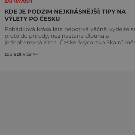
ZAJÍMAVOSTI
KDE JE PODZIM NEJKRÁSNĚJŠÍ: TIPY NA
VÝLETY PO ČESKU
Pohádková krása léta nepotrvá věčně, vydejte s
proto do přírody, než nastane dlouhá a
jednobarevná zima. České Švýcarsko Skalní města
Pro podzimní výhledy a fotografování jsou
zobrazit více >>
samozřejmě ideální oblasti s velkým množství
listnatých stromů. Skvělé jsou ale také horské
oblasti s dostatkem vyhlídek, speciálně pískovc
skalní města . Takovou lokalitou je České
Švýcarsko, plné přírodních krás