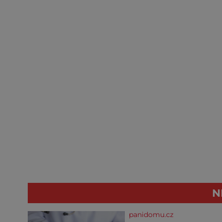
N
panidomu.cz