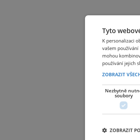
Tyto webové
K personalizaci 
vašem používání n
mohou kombinovat
používání jejich 
ZOBRAZIT VŠEC
Nezbytně nutn
soubory
ZOBRAZIT P