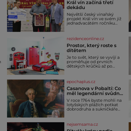
Král vín začíná třetí
dekádu
Největší český vinařský
projekt Král vín ve svém již
jednadvacátém ročníku
představil nejlepší domácí
vína. Ta vybírala odborná
porota z celkem 1260
rezidenceonline.cz
a
vzorků od 157 vinařů. Král
o
vín, který se – i pře
Prostor, který roste s
dítětem
u
Je to svět, který se vyvíjí a
m
proměňuje od prvních
dětských krůčků až po
dospívání. Správně
né
navržený pokoj podporuje
bezpečí, kreativitu,
epochaplus.cz
soustředění i odpočinek a
reaguje na každou etapu
Casanova v Pobaltí: Co
života a specifické potřeby
měl legendární svůdník
dítěte. Pro nejmenší je
společného se
V roce 1764 byste mohli na
klíčová jednoduchost,
svobodnými zednáři?
lotyšských plážích potkat
měkkost a bezpečí, proto
dobrodruha a sukničkáře
by pokoj miminka měl
Giacoma Casanovu. Jeho
působit především klidně a
cesta k Baltskému moři
útulně. Předškolní věk je
y
však nebyla turistickým
nejsemsama.cz
výletem, ale ryze pracovní
cestou se zištnými úmysly.