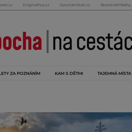
oleti.cz
EnigmaPlus.cz
EpochálníSvět.cz
SkutečnéPříběhy.
LETY ZA POZNÁNÍM
KAM S DĚTMI
TAJEMNÁ MÍSTA