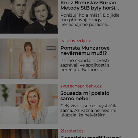
Kněz Bohuslav Burian:
Metody StB byly horší
než gestapácké
Ponižují ho a mlátí. Do jídla
trýznění
mu přidávají drogy,
nenechají ho pořádně
vyspat a smrtí vyhrožují i
jeho nejbližším. Burian
kruté týrání nevydrží a
nasehvezdy.cz
estébákům podepíše
všechno, co po něm chtějí.
Pomsta Munzarové
Svým podpisem jim potvrdí
nevěrnému muži?
také to, že na něj během
Přímo skandální zvěsti
výslechů nikdo nevyvíjel
zaznívají ve spojitosti s
fyzický ani psychický nátlak.
herečkou Barborou
Syn brněnského řezníka
Munzarovou (54) a hercem
chce být knězem a
Martinem Trnavským (56).
Munzarová měla být totiž
skutecnepribehy.cz
viděna s jakýmsi
sympaťákem, s nímž se
Souseda mi poslalo
velmi družně, až d
samo nebe!
Celý život jsem si vystačila
sama. Až vážná nemoc mi
ukázala, že největším
bohatstvím nejsou peníze
ani vlastní byt, ale člověk,
který je ochotný podat
21stoleti.cz
pomocnou ruku. Vždycky
jsem byla spíš samotářka.