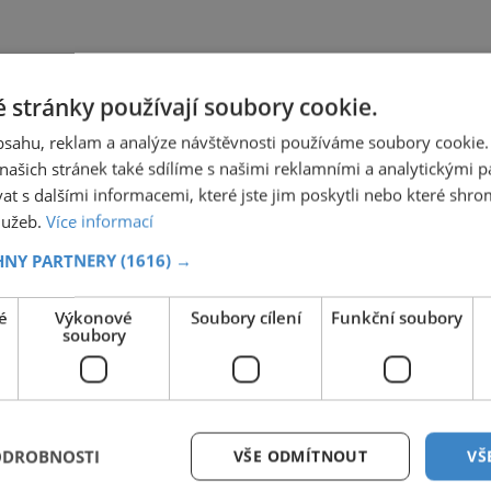
 stránky používají soubory cookie.
obsahu, reklam a analýze návštěvnosti používáme soubory cookie.
ašich stránek také sdílíme s našimi reklamními a analytickými par
 s dalšími informacemi, které jste jim poskytli nebo které shro
služeb.
Více informací
HNY PARTNERY
(1616) →
é
Výkonové
Soubory cílení
Funkční soubory
soubory
ODROBNOSTI
VŠE ODMÍTNOUT
VŠ