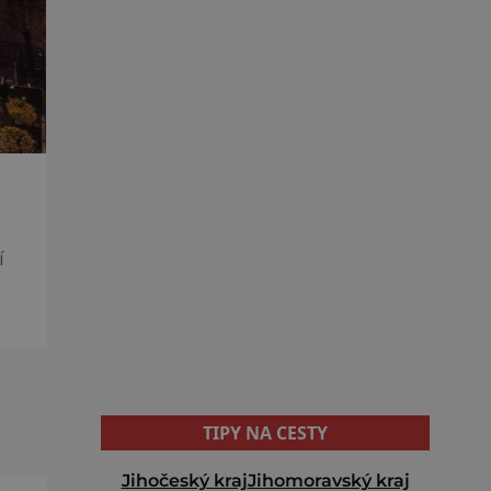
í
o
TIPY NA CESTY
Jihočeský kraj
Jihomoravský kraj