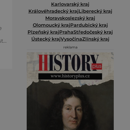
Karlovarský kraj
Královéhradecký kraj
Liberecký kraj
Moravskoslezský kraj
Olomoucký kraj
Pardubický kraj
e
Plzeňský kraj
Praha
Středočeský kraj
Ústecký kraj
Vysočina
Zlínský kraj
reklama
m
ová