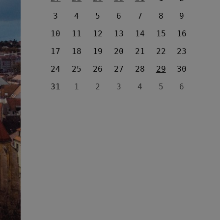
3
4
5
6
7
8
9
10
11
12
13
14
15
16
17
18
19
20
21
22
23
24
25
26
27
28
29
30
31
1
2
3
4
5
6