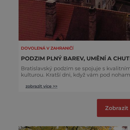
DOVOLENÁ V ZAHRANIČÍ
PODZIM PLNÝ BAREV, UMĚNÍ A CHUT
Bratislavský podzim se spojuje s kvalitn
kulturou. Kratší dni, když vám pod nohama 
Bratislavě mezi ty nejhezčí. Objevte kouzlo města na Dunaji, ochutnejte jeho různorodost a
zobrazit více >>
zažijte skvělou atmosféru. Dopřejte si 72 
na skok. Ve víně je zážit
Zobrazit