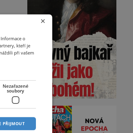
×
 Informace o
tnery, kteří je
máždili při vašem
Nezařazené
soubory
E PŘIJMOUT