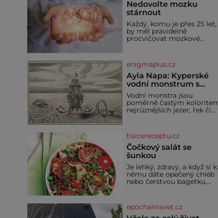
Nedovolte mozku
stárnout
Každý, komu je přes 25 let,
by měl pravidelně
procvičovat mozkové
závity. V tomto období se
totiž začíná zhoršovat
paměť. Možná máte
enigmaplus.cz
problém vzpomenout si n
jméno kolegy z práce. Neb
Ayia Napa: Kyperské
marně v paměti lovíte
vodní monstrum s
název knížky, kterou jste
mírumilovnou povaho
Vodní monstra jsou
nedávno přečetli. Je to
poměrně častým kolorite
opravdu tak, s věkem jako
nejrůznějších jezer, řek či
kdyby se paměť rozhodla
ostrovů. Mnozí skeptici to
stávkovat. Cvičte
přikládají hlavně snaze da
místo zviditelnit a
tisicereceptu.cz
přitáhnout k němu
pozornost záhadám
Čočkový salát se
nakloněných turi
šunkou
Je lehký, zdravý, a když si k
němu dáte opečený chléb
nebo čerstvou bagetku,
bude chutnat jedna báseň.
Suroviny 250 g vaší
oblíbené čočky 150 g cherr
epochalnisvet.cz
rajčátek 1 velká červená
cibule 2 lžíce