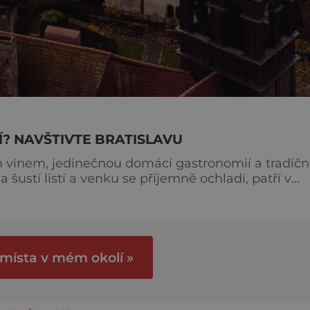
Í? NAVŠTIVTE BRATISLAVU
ím vínem, jedinečnou domácí gastronomií a tradičn
šustí listí a venku se příjemně ochladí, patří v
hodinový výlet plný zážitků v městě, kde je všechn
 místa v mém okolí »