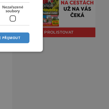
Nezařazené
soubory
PROLISTOVAT
E PŘIJMOUT