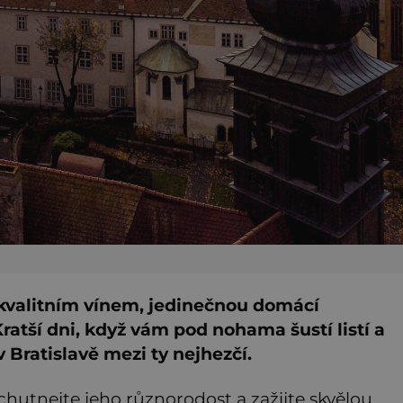
 kvalitním vínem, jedinečnou domácí
Kratší dni, když vám pod nohama šustí listí a
v Bratislavě mezi ty nejhezčí.
hutnejte jeho různorodost a zažijte skvělou