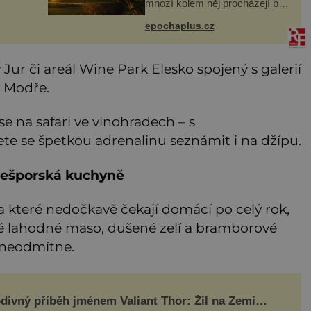
mnozí kolem něj procházejí bez
ani
povšimnutí. Přesto právě rákos
rý je
pomáhal stavět domy, vyrábět
epochaplus.cz
ruku.
lodě, zapisovat první texty a
inspiroval řadu pověstí.
 Jur či areál Wine Park Elesko spojený s galerií
 Modře.
 se na safari ve vinohradech – s
e se špetkou adrenalinu seznámit i na džípu.
rešporská kuchyně
které nedočkavě čekají domácí po celý rok,
é lahodné maso, dušené zelí a bramborové
o neodmítne.
divný příběh jménem Valiant Thor: Žil na Zemi