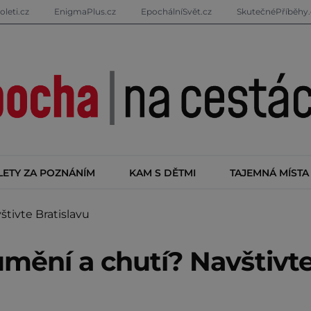
oleti.cz
EnigmaPlus.cz
EpochálníSvět.cz
SkutečnéPříběhy.
LETY ZA POZNÁNÍM
KAM S DĚTMI
TAJEMNÁ MÍSTA
tivte Bratislavu
umění a chutí? Navštivt