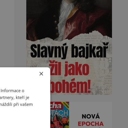
×
 Informace o
tnery, kteří je
máždili při vašem