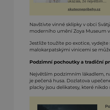
ukázala, že největším
bohatstvím nejsou peníze 
vlastní byt, ale člověk, kte
skutecnepribehy.cz
ochotný podat pomocnou 
Vždycky jsem byla spíš
samotářka.
Navštivte vinné sklípky v obci Svätý
moderního umění Zoya Museum v
Jestliže toužíte po exotice, vydejte
malokarpatskými vinicemi se můžet
Podzimní pochoutky a tradiční p
Největším podzimním lákadlem, na 
je pečená husa. Dozlatova upečen
placky jsou delikatesy, které nikd
Po