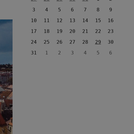
3
4
5
6
7
8
9
10
11
12
13
14
15
16
17
18
19
20
21
22
23
24
25
26
27
28
29
30
31
1
2
3
4
5
6