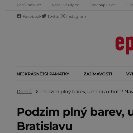
PaníDomu.cz
NašeHvězdy.cz
Epochaplus.cz
21St
Facebook
Twitter
Instagram
NEJKRÁSNĚJŠÍ PAMÁTKY
ZAJÍMAVOSTI
VÝ
Domů
Podzim plný barev, umění a chutí? Navš
Podzim plný barev, 
Bratislavu