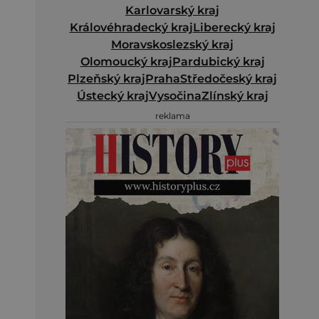
Karlovarský kraj
Královéhradecký kraj
Liberecký kraj
Moravskoslezský kraj
Olomoucký kraj
Pardubický kraj
Plzeňský kraj
Praha
Středočeský kraj
Ústecký kraj
Vysočina
Zlínský kraj
reklama