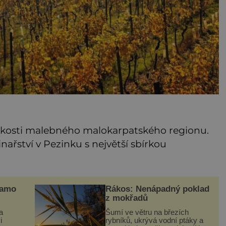
blízkosti malebného malokarpatského regionu.
řství v Pezinku s největší sbírkou
samo
Rákos: Nenápadný poklad
z mokřadů
a
Šumí ve větru na březích
i
rybníků, ukrývá vodní ptáky a