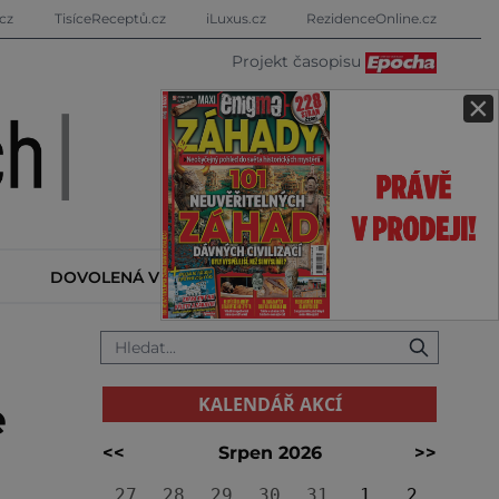
cz
TisíceReceptů.cz
iLuxus.cz
RezidenceOnline.cz
Projekt časopisu
×
DOVOLENÁ V ZAHRANIČÍ
KALENDÁŘ AKCÍ
KALENDÁŘ AKCÍ
e
<<
Srpen 2026
>>
27
28
29
30
31
1
2