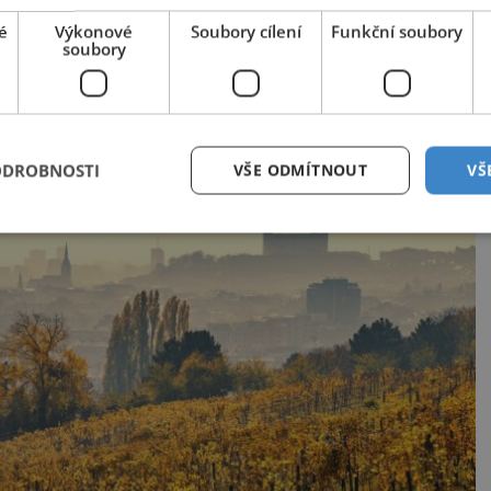
utí vinařských specialit bratislavského
é
Výkonové
Soubory cílení
Funkční soubory
soubory
 centra, do hotelu Matyšák. Určitě si vyberete
-tisíci lahví vína.
ODROBNOSTI
VŠE ODMÍTNOUT
VŠ