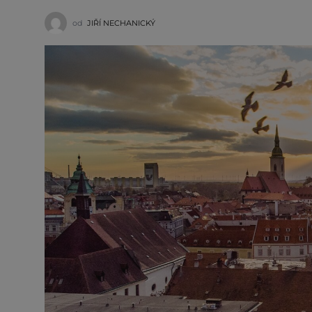
od
JIŘÍ NECHANICKÝ