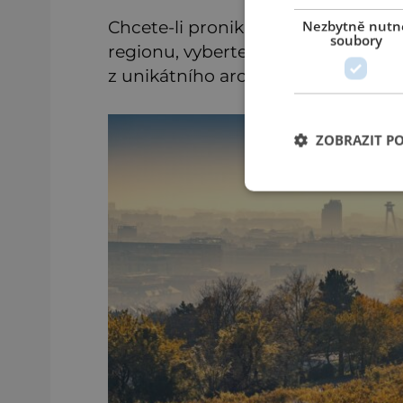
Chcete-li proniknout hlouběji do ch
Nezbytně nutn
soubory
regionu, vyberte se na večeři mimo
z unikátního archivního sklepa se 45
ZOBRAZIT P