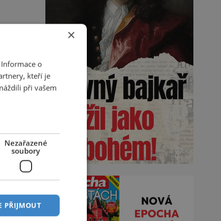
×
 Informace o
tnery, kteří je
máždili při vašem
Nezařazené
soubory
E PŘIJMOUT