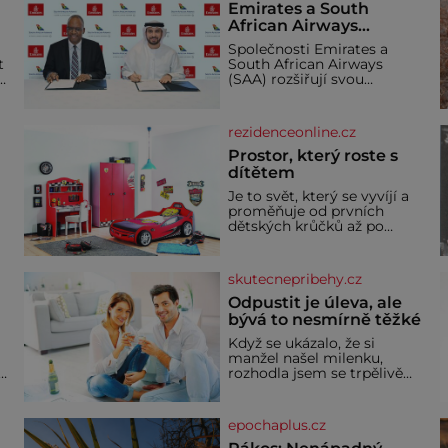
Emirates a South
African Airways
rozšiřují partnerství.
Společnosti Emirates a
Cestujícím nově
t
South African Airways
zpřístupní dalších
(SAA) rozšiřují svou
devět destinací v jižní a
dlouholetou codesharovou
spolupráci. Nová reciproční
střední Africe
dohoda zpřístupní
rezidenceonline.cz
cestujícím devět dalších
destinací v jižní a střední
Prostor, který roste s
Africe a u
dítětem
Je to svět, který se vyvíjí a
proměňuje od prvních
dětských krůčků až po
dospívání. Správně
navržený pokoj podporuje
bezpečí, kreativitu,
skutecnepribehy.cz
soustředění i odpočinek a
reaguje na každou etapu
Odpustit je úleva, ale
života a specifické potřeby
bývá to nesmírně těžké
dítěte. Pro nejmenší je
Když se ukázalo, že si
klíčová jednoduchost,
manžel našel milenku,
měkkost a bezpečí, proto
,
rozhodla jsem se trpělivě
by pokoj miminka měl
vyčkávat, přesvědčena, že
působit především klidně a
se dříve či později vrátí k
útulně. Předškolní věk je
rodině. Možná je to jedna z
epochaplus.cz
nejtěžších věcí na světě. Ale
každý, kdo s tím má nějaké