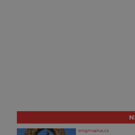
N
enigmaplus.cz