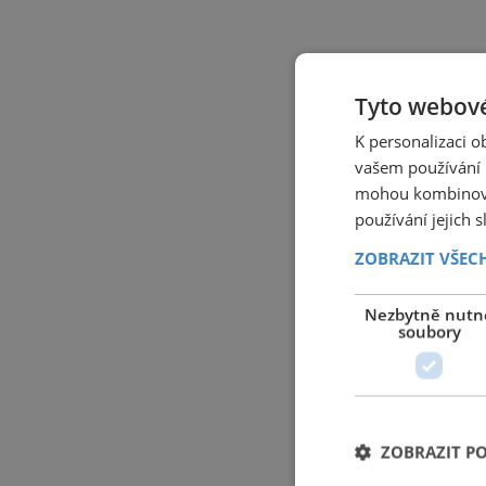
Tyto webové
K personalizaci 
vašem používání n
mohou kombinovat
používání jejich 
ZOBRAZIT VŠEC
Nezbytně nutn
soubory
ZOBRAZIT P