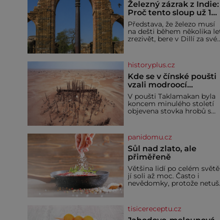
Železný zázrak z Indie:
Proč tento sloup už 1
600 let nezná rez?
Představa, že železo musí
na dešti během několika le
zrezivět, bere v Dillí za své.
Uprostřed komplexu Qutb
stojí více než sedm metrů
vysoký železný sloup, který
historyplus.cz
už přibližně 1 600 let
odolává počasí
Kde se v čínské poušti
vzali modroocí
blonďáci?
V poušti Taklamakan byla
koncem minulého století
objevena stovka hrobů s
téměř netknutými
mumiemi. Všichni mrtví
byli pohřbeni s úctou a
panidomu.cz
četnými milodary. Asi
nejvíc přitom vědce zaujal
Sůl nad zlato, ale
hrob tříměsíčního
přiměřeně
chlapečka s modrou
Většina lidí po celém světě
filcovou čapkou, z níž se
jí soli až moc. Často i
draly blonďaté vlásky. Fakt,
nevědomky, protože netuší
že jsou těla dávných lidí
jak velké množství se jí
nesmírně dobře zachovalá,
skrývá v průmyslově
přičítají odborníci zdejším
vyráběných potravinách,
klimatickým podmínkám.
tisicereceptu.cz
dokonce i těch sladkých.
Sucho, prosolené písky a
Sůl je zdravá Ale v ani ne