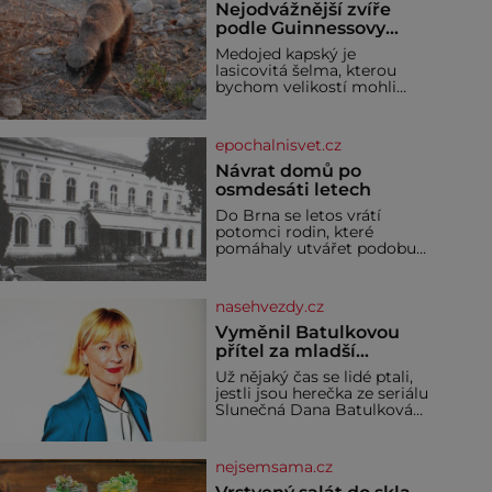
Nejodvážnější zvíře
podle Guinnessovy
knihy rekordů?
Medojed kapský je
Šelmička s pruhem na
lasicovitá šelma, kterou
hřbetě!
bychom velikostí mohli
přirovnat k českému
jezevci. Je extrémně
nebojácná, ostatně bývá
epochalnisvet.cz
označována za
nejodvážnější zvíře vůbec. V
Návrat domů po
této souvislosti je dokonc
osmdesáti letech
Do Brna se letos vrátí
potomci rodin, které
pomáhaly utvářet podobu
města, ale jejichž osudy
dramaticky přerušila druhá
světová válka. Příběhy rodů
nasehvezdy.cz
Placzek, Löw-Beer,
Fuhrmann, Kohn a Stiassni
Vyměnil Batulkovou
se stanou jednou z hlavních
přítel za mladší
dramaturgických linií
exemplář?
Už nějaký čas se lidé ptali,
festivalu židovské kultury
jestli jsou herečka ze seriálu
ŠTETL FEST 2026. Některé
Slunečná Dana Batulková
návraty nejsou jednoduché.
(68) a její partner, režisér
Místa, která si člověk
Ondřej Zajíc (56), ještě
pamatuje z rodinných
vůbec spolu. Herečka od
vyprávění, už dávno
nejsemsama.cz
sebe přítele od samého
začátku odhán