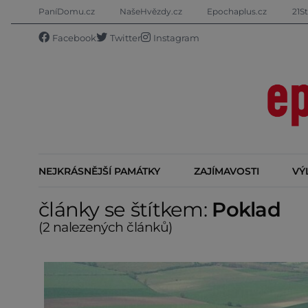
PaníDomu.cz
NašeHvězdy.cz
Epochaplus.cz
21St
Facebook
Twitter
Instagram
NEJKRÁSNĚJŠÍ PAMÁTKY
ZAJÍMAVOSTI
VÝ
články se štítkem:
Poklad
(2 nalezených článků)