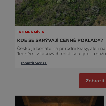
TAJEMNÁ MÍSTA
KDE SE SKRÝVAJÍ CENNÉ POKLADY?
Česko je bohaté na přírodní krásy, ale i n
Jedněmi z takových míst jsou tyto – možná
zlato od Štěchovic nalezeno? V Hradišťku
zobrazit více >>
cenností. Ty sem zakopou nacisté, když j
nevyhrají. Štěchovický poklad ta
Zobrazit