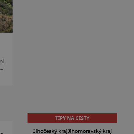
mi.
tví
TIPY NA CESTY
Jihočeský kraj
Jihomoravský kraj