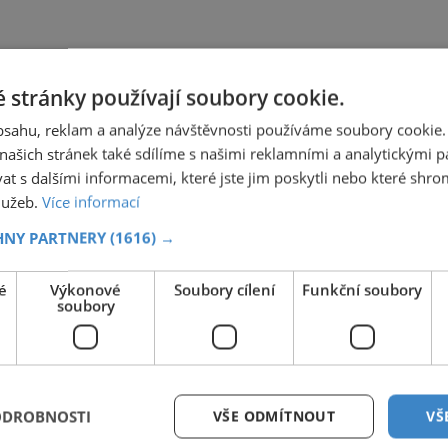
 stránky používají soubory cookie.
obsahu, reklam a analýze návštěvnosti používáme soubory cookie.
ašich stránek také sdílíme s našimi reklamními a analytickými par
 s dalšími informacemi, které jste jim poskytli nebo které shro
služeb.
Více informací
HNY PARTNERY
(1616) →
é
Výkonové
Soubory cílení
Funkční soubory
soubory
ODROBNOSTI
VŠE ODMÍTNOUT
VŠ