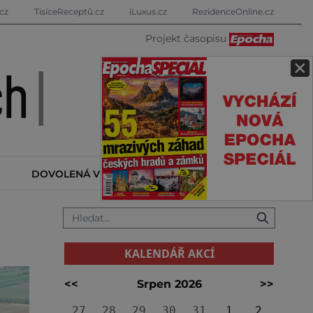
cz
TisíceReceptů.cz
iLuxus.cz
RezidenceOnline.cz
Projekt časopisu
×
DOVOLENÁ V ZAHRANIČÍ
KALENDÁŘ AKCÍ
KALENDÁŘ AKCÍ
<<
Srpen 2026
>>
27
28
29
30
31
1
2