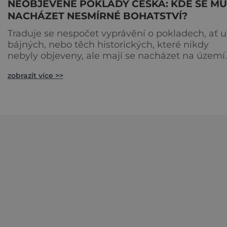
NEOBJEVENÉ POKLADY ČESKA: KDE SE M
NACHÁZET NESMÍRNÉ BOHATSTVÍ?
Traduje se nespočet vyprávění o pokladech, ať u
bájných, nebo těch historických, které nikdy
nebyly objeveny, ale mají se nacházet na území
naší republiky. Tu a tam se někomu opravdu
zobrazit více >>
podaří některý objevit, stále však řada cenností
zůstává skryta zrakům veřejnosti. Je v Mikulášské
štole Jantarová komnata? Žně při pátrání po
cenných artefaktech z 2. světové války zažívají
hledači pokladů zejmén