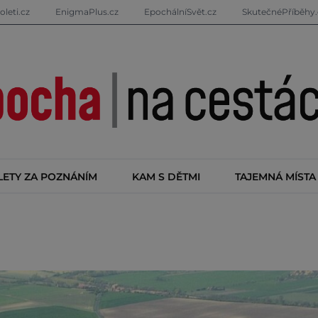
oleti.cz
EnigmaPlus.cz
EpochálníSvět.cz
SkutečnéPříběhy.
LETY ZA POZNÁNÍM
KAM S DĚTMI
TAJEMNÁ MÍSTA