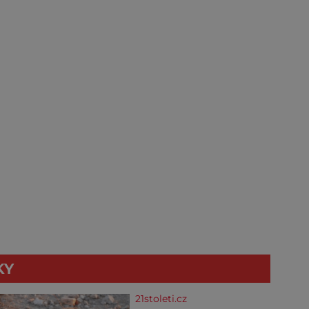
KY
21stoleti.cz