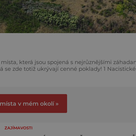
a místa, která jsou spojená s nejrůznějšími záhada
 se zde totiž ukrývají cenné poklady! 1 Nacistické
 poblíž Štěchovic se má nacházet obrovské množs
e už jasné, že druhou světovou válku rozhodně
 místa v mém okolí »
ZAJÍMAVOSTI