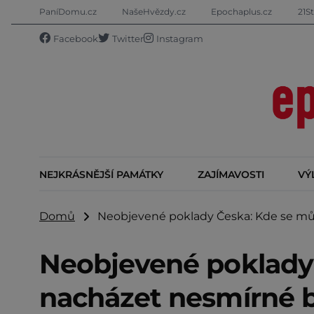
PaníDomu.cz
NašeHvězdy.cz
Epochaplus.cz
21St
Facebook
Twitter
Instagram
NEJKRÁSNĚJŠÍ PAMÁTKY
ZAJÍMAVOSTI
VÝ
Domů
Neobjevené poklady Česka: Kde se mů
Neobjevené poklady
nacházet nesmírné b