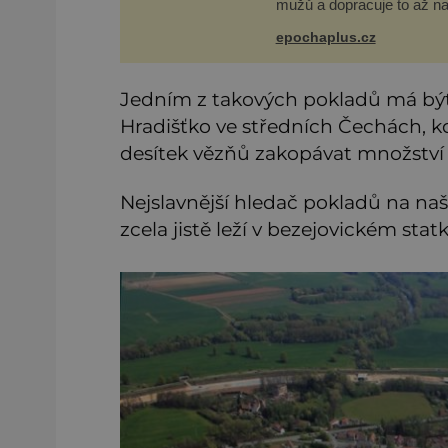
mužů a dopracuje to až na
dvě – hned po Usámovi bi
Ládinovi (1957–2011). To j
epochaplus.cz
James „Whitey“ Bulger (1
2018) viněný ze spoluúčas
Jedním z takových pokladů má být
Hradišťko ve středních Čechách, kd
desítek vězňů zakopávat množství
Nejslavnější hledač pokladů na na
zcela jistě leží v bezejovickém sta