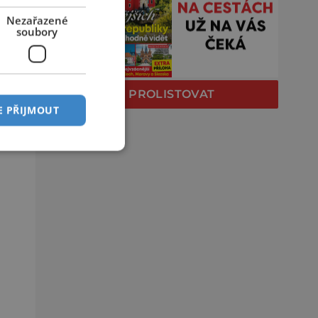
Nezařazené
soubory
PROLISTOVAT
E PŘIJMOUT