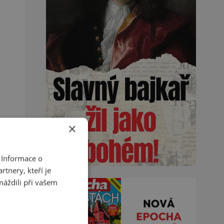
×
 Informace o
tnery, kteří je
máždili při vašem