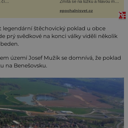
 číslo
Zmítá se na lůžku a hlavou mu
n
víří kolotoč myšlenek. Když se
e
probere z mdlob, vzpomene si
epochalnisvet.cz
929–
na jednu z pařížských
ti na
jasnovidek, kterou před lety
navšt
 legendární štěchovický poklad u obce
e prý svědkové na konci války viděli několik
 beden.
šem území Josef Mužík se domnívá, že poklad
tku na Benešovsku.