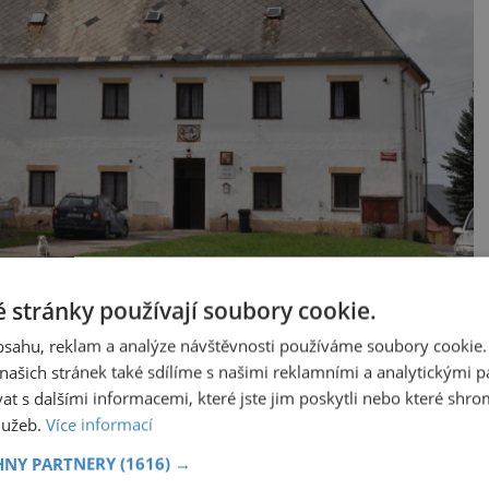
oře svaté Kateřiny
 stránky používají soubory cookie.
obsahu, reklam a analýze návštěvnosti používáme soubory cookie.
ašich stránek také sdílíme s našimi reklamními a analytickými par
keré doly a jeskyně využívané nacisty jako
 s dalšími informacemi, které jste jim poskytli nebo které shro
ulášská štola v Hoře svaté Kateřiny, kde prý
služeb.
Více informací
ta nevyčíslitelné hodnoty.
HNY PARTNERY
(1616) →