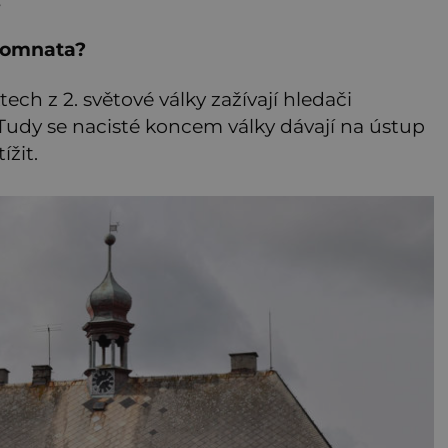
.
 komnata?
ech z 2. světové války zažívají hledači
udy se nacisté koncem války dávají na ústup
ížit.