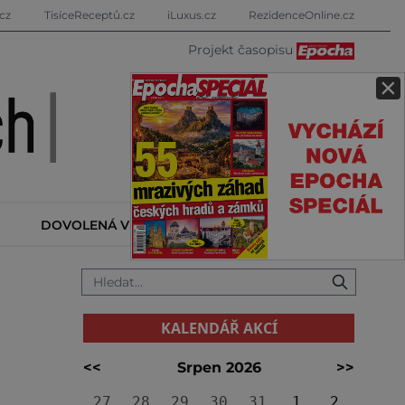
cz
TisíceReceptů.cz
iLuxus.cz
RezidenceOnline.cz
Projekt časopisu
×
DOVOLENÁ V ZAHRANIČÍ
KALENDÁŘ AKCÍ
KALENDÁŘ AKCÍ
<<
Srpen 2026
>>
27
28
29
30
31
1
2