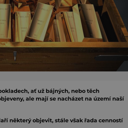
pokladech, ať už bájných, nebo těch
objeveny, ale mají se nacházet na území naší
í některý objevit, stále však řada cenností