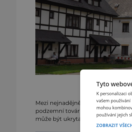
Na H
Tyto webové
K personalizaci 
vašem používání n
Mezi nejnadějnější lokace patří veš
mohou kombinovat
podzemní továrny. Zejména pak Mik
používání jejich 
může být ukryta i Jantarová komna
ZOBRAZIT VŠEC