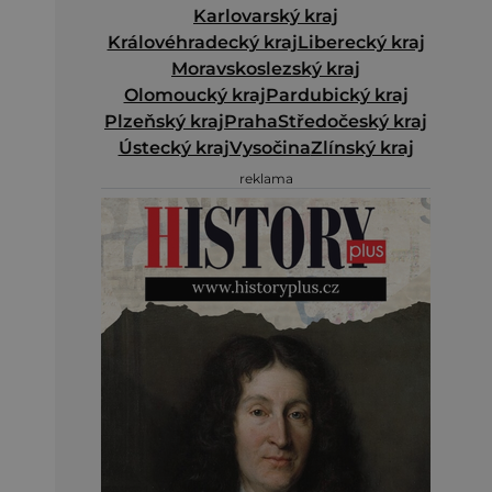
Karlovarský kraj
Královéhradecký kraj
Liberecký kraj
Moravskoslezský kraj
Olomoucký kraj
Pardubický kraj
Plzeňský kraj
Praha
Středočeský kraj
Ústecký kraj
Vysočina
Zlínský kraj
reklama