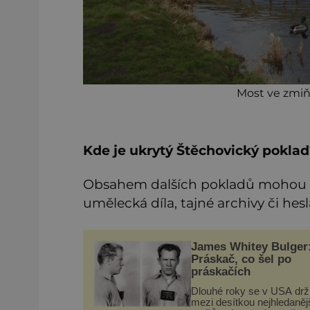
Most ve zmiň
Kde je ukrytý Štěchovický poklad
Obsahem dalších pokladů mohou bý
umělecká díla, tajné archivy či he
James Whitey Bulger
Práskač, co šel po
práskačích
Dlouhé roky se v USA drž
mezi desítkou nejhledaněj