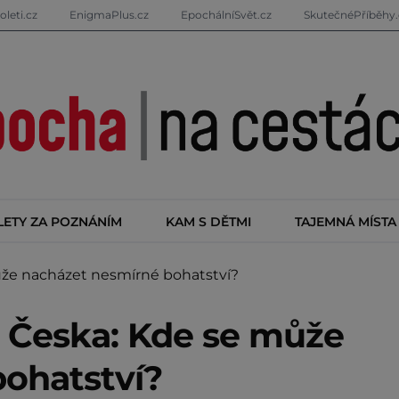
oleti.cz
EnigmaPlus.cz
EpochálníSvět.cz
SkutečnéPříběhy.
LETY ZA POZNÁNÍM
KAM S DĚTMI
TAJEMNÁ MÍSTA
že nacházet nesmírné bohatství?
 Česka: Kde se může
ohatství?