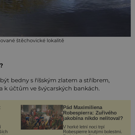
ované štěchovické lokalitě
?
t bedny s říšským zlatem a stříbrem,
sla k účtům ve švýcarských bankách.
:
Pád Maximiliena
Robespierra: Zuřivého
jakobína nikdo nelitoval?
í
V horké letní noci trpí
ších
Robespierre krutými bolestmi.