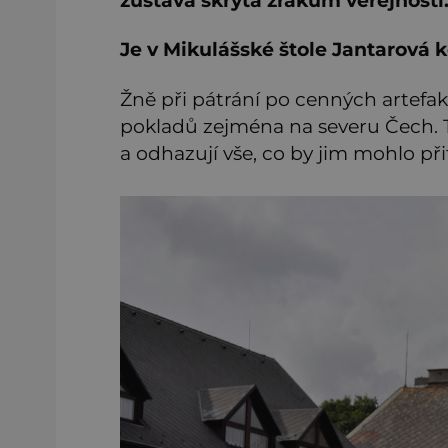
zůstává skryta zrakům veřejnosti
Je v Mikulášské štole Jantarová
Žně při pátrání po cenných artefakt
pokladů zejména na severu Čech. T
a odhazují vše, co by jim mohlo přit