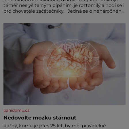
téměř neslyšitelným pípáním, je roztomilý a hodí se i
pro chovatele začátečníky. Jedná se o nenáročného
klidného ptáčka, který většinu dne jen posedává.
Hodně času tráví na zemi, kde sbírá zbytky semínek
Jeho domovinou je prakticky celá Austrálie s
výjimkou pobřežní oblasti.
panidomu.cz
Nedovolte mozku stárnout
Každý, komu je přes 25 let, by měl pravidelně