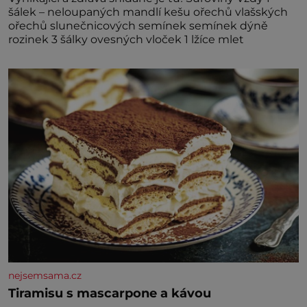
šálek – neloupaných mandlí kešu ořechů vlašských
ořechů slunečnicových semínek semínek dýně
rozinek 3 šálky ovesných vloček 1 lžíce mlet
nejsemsama.cz
Tiramisu s mascarpone a kávou