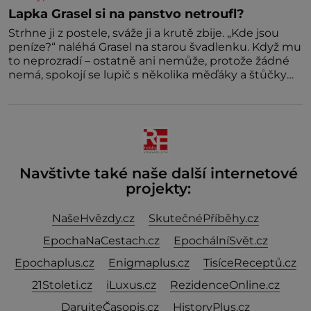
Lapka Grasel si na panstvo netroufl?
Strhne ji z postele, sváže ji a krutě zbije. „Kde jsou
peníze?“ naléhá Grasel na starou švadlenku. Když mu
to neprozradí – ostatně ani nemůže, protože žádné
nemá, spokojí se lupič s několika měďáky a štůčky
látky. Zraněná žena pár dní nato umírá. Je to muž
nebývale krutý. Jeho činy budí hrůzu ještě dlouho po
jeho smrti
Navštivte také naše další internetové
projekty:
NašeHvězdy.cz
SkutečnéPříběhy.cz
EpochaNaCestach.cz
EpochálníSvět.cz
Epochaplus.cz
Enigmaplus.cz
TisíceReceptů.cz
21Stoleti.cz
iLuxus.cz
RezidenceOnline.cz
DarujteČasopis.cz
HistoryPlus.cz