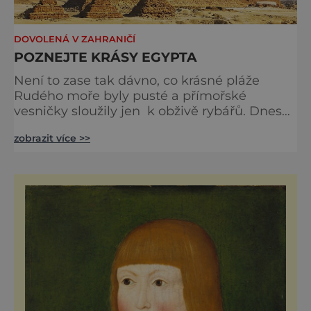
DOVOLENÁ V ZAHRANIČÍ
POZNEJTE KRÁSY EGYPTA
Není to zase tak dávno, co krásné pláže
Rudého moře byly pusté a přímořské
vesničky sloužily jen k obživě rybářů. Dnes
patří turistika k nejvýznačnějším zdrojům
zobrazit více >>
příjmů Egypta a na letoviscích kolem
jednoho z nejkrásnějších a nejčistších moří je
to znát! Vůkol poušť a na břehu ráj, tak
vypadají resorty nejen na západním břehu,
ale i na Sinajském poloostrově. Suverénně
nejznámější je Hurghada s m