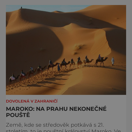
DOVOLENÁ V ZAHRANIČÍ
MAROKO: NA PRAHU NEKONEČNÉ
POUŠTĚ
Země, kde se středověk potkává s 21.
stoletím, to je pouštní království Maroko. Ve