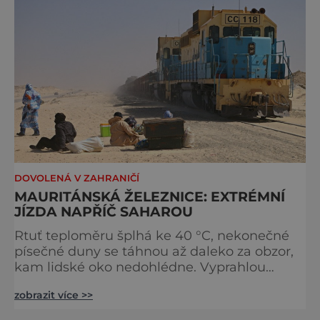
jihozápadním pobřeží Afriky podél Atlantiku
patří k nejsušším místům na zemi. Vznikla
před nejméně 55 miliony lety a
DOVOLENÁ V ZAHRANIČÍ
MAURITÁNSKÁ ŽELEZNICE: EXTRÉMNÍ
JÍZDA NAPŘÍČ SAHAROU
Rtuť teploměru šplhá ke 40 °C, nekonečné
písečné duny se táhnou až daleko za obzor,
kam lidské oko nedohlédne. Vyprahlou
mauritánskou pustinou se na severovýchod
zobrazit více >>
od pobřeží Atlantského oceánu v délce 704
kilometrů táhne železnice, po které denně