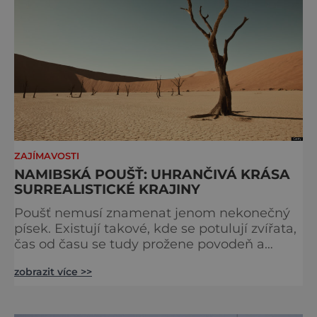
ZAJÍMAVOSTI
NAMIBSKÁ POUŠŤ: UHRANČIVÁ KRÁSA
SURREALISTICKÉ KRAJINY
Poušť nemusí znamenat jenom nekonečný
písek. Existují takové, kde se potulují zvířata,
čas od času se tudy prožene povodeň a
rostou na ní tisícileté rostliny. A zčernalé
zobrazit více >>
akácie pod modrou oblohou vytvářejí
neuvěřitelné kontrasty, které milují
fotografové. Namibská poušť, ležící na