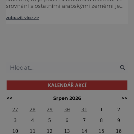
srovnání s ostatními arabskými zeměmi je
pozoruhodně stabilní a turisté tu najdou
zobrazit více >>
veškeré vymoženosti. A navíc veselé,
temperamentní lidi, kteří vám o své zemi (za
malý peníz) rádi něco povědí. Pro většinu
turistů je branou do Maroka krásná
Casablanca na břehu Atlantiku, která
překvapí moderní tváří. Rozhodně se j
KALENDÁŘ AKCÍ
<<
Srpen 2026
>>
27
28
29
30
31
1
2
3
4
5
6
7
8
9
10
11
12
13
14
15
16