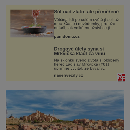
putují jedny z nejdelších vlaků světa…
Mauritánie je jednou z afrických zemí, které
Sůl nad zlato, ale přiměřeně
se pyšní velkým bohatstvím v podobě
Většina lidí po celém světě jí soli až
přírodních zdrojů, především žele
moc. Často i nevědomky, protože
netuší, jak velké množství se jí
skrývá v průmyslově vyráběných
potravinách, dokonce i těch
panidomu.cz
sladkých. Sůl je zdravá
Drogové úlety syna si
Mrkvička kladl za vinu
Na sklonku svého života si oblíbený
herec Ladislav Mrkvička (†81)
upřímně vyčítal, že býval v
mladších letech špatný otec, a tyto
nasehvezdy.cz
výčitky v něm vyvolával hlavně
velmi dramatický osud jeho třetího
syna