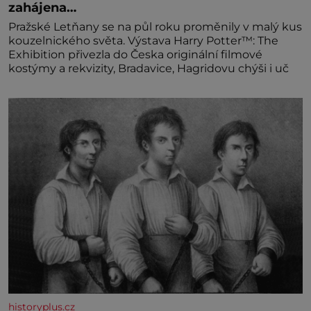
zahájena…
Pražské Letňany se na půl roku proměnily v malý kus
kouzelnického světa. Výstava Harry Potter™: The
Exhibition přivezla do Česka originální filmové
kostýmy a rekvizity, Bradavice, Hagridovu chýši i uč
historyplus.cz