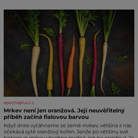
rozumu. Rodiče nás dali dohromady, Toník byl dobře
zaopatřený mladý muž. Manželství nám oběma moc
nesvědčilo, brzy jsme zjistili, že
epochaplus.cz
Mrkev není jen oranžová. Její neuvěřitelný
příběh začíná fialovou barvou
Když dnes vytáhneme ze země mrkev, většina z nás
očekává sytě oranžový kořen. Jenže po většinu své
historie je mrkev všechno možné, jen ne oranžová. Je