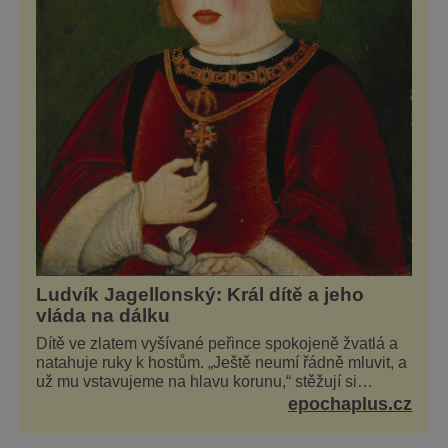
Ludvík Jagellonský: Král dítě a jeho
vláda na dálku
Dítě ve zlatem vyšívané peřince spokojeně žvatlá a
natahuje ruky k hostům. „Ještě neumí řádně mluvit, a
už mu vstavujeme na hlavu korunu,“ stěžují si
současníci, pro které je k neuvěření, že droboučký
epochaplus.cz
princ se dnes stal králem. Otázka za milion, na niž by
všichni, zejména stárnoucí a nemocný král Vl