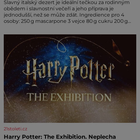
Slavný italský dezert je ideální tečkou za rodinným
obědem i slavnostní večeří a jeho příprava je
jednodušší, než se může zdát. Ingredience pro 4
osoby: 250 g mascarpone 3 vejce 80 g cukru 200 g
cukrářských piškotů 250 ml silné kávy 2 lžíce
amaretta kakao na posypání Postup: Oddělte
žloutky od bílků. Žloutky vyšlehejte s cukrem do
světlé pěny a postupně do nich vmíchejte
mascarpone, aby vznikl hladký
21stoleti.cz
Harry Potter: The Exhibition. Neplecha