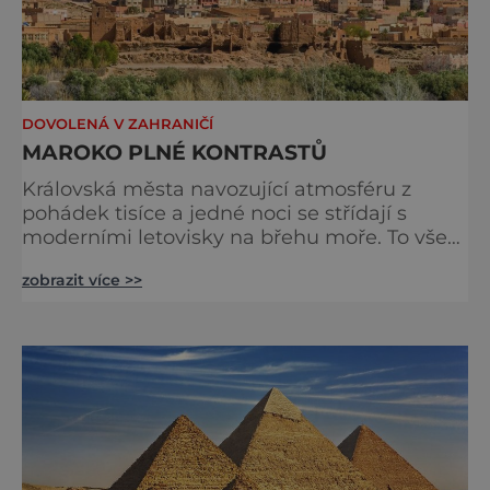
DOVOLENÁ V ZAHRANIČÍ
MAROKO PLNÉ KONTRASTŮ
Královská města navozující atmosféru z
pohádek tisíce a jedné noci se střídají s
moderními letovisky na břehu moře. To vše
zasazené do exotické přírody s dominantou
zobrazit více >>
impozantního pohoří Velkého Atlasu, na
vrcholcích pokrytých sněhem. A k tomu
nádhera pouště s jejími oázami. Hradbami
obehnaná centra měst, nazývaná
„mediny“,působí, jako by se v nich zastavil
čas. Objevíte tu kovotepce, tkalce a hrnč