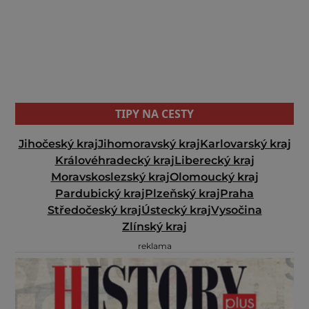
TIPY NA CESTY
Jihočeský kraj
Jihomoravský kraj
Karlovarský kraj
Královéhradecký kraj
Liberecký kraj
Moravskoslezský kraj
Olomoucký kraj
Pardubický kraj
Plzeňský kraj
Praha
Středočeský kraj
Ústecký kraj
Vysočina
Zlínský kraj
reklama