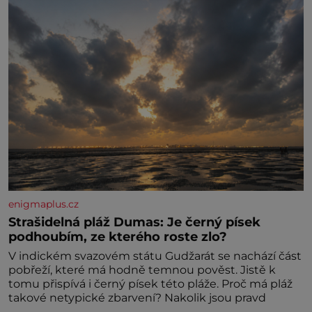
enigmaplus.cz
Strašidelná pláž Dumas: Je černý písek
podhoubím, ze kterého roste zlo?
V indickém svazovém státu Gudžarát se nachází část
pobřeží, které má hodně temnou pověst. Jistě k
tomu přispívá i černý písek této pláže. Proč má pláž
takové netypické zbarvení? Nakolik jsou pravd