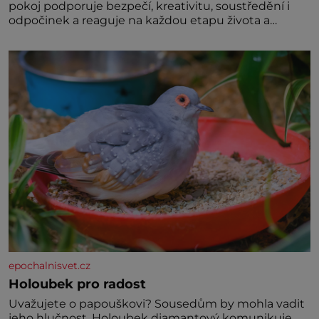
pokoj podporuje bezpečí, kreativitu, soustředění i
odpočinek a reaguje na každou etapu života a
specifické potřeby dítěte. Pro nejmenší je klíčová
jednoduchost, měkkost a bezpečí, proto by pokoj
miminka měl působit především klidně a útulně.
Předškolní věk je
epochalnisvet.cz
Holoubek pro radost
Uvažujete o papouškovi? Sousedům by mohla vadit
jeho hlučnost. Holoubek diamantový komunikuje