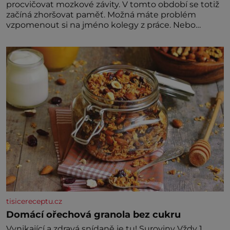
procvičovat mozkové závity. V tomto období se totiž
začíná zhoršovat paměť. Možná máte problém
vzpomenout si na jméno kolegy z práce. Nebo
marně v paměti lovíte název knížky, kterou jste
nedávno přečetli. Je to opravdu tak, s věkem jako
kdyby se paměť rozhodla stávkovat. Cvičte
tisicereceptu.cz
Domácí ořechová granola bez cukru
Vynikající a zdravá snídaně je tu! Suroviny Vždy 1