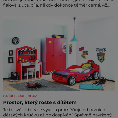
fialová, žlutá, bílá, někdy dokonce téměř černá. Až
díky stovkám let pečlivého šlechtění se z ní stává
zelenina, bez které si českou zahradu ani
nedokážeme představit. Její příběh je
rezidenceonline.cz
Prostor, který roste s dítětem
Je to svět, který se vyvíjí a proměňuje od prvních
dětských krůčků až po dospívání. Správně navržený