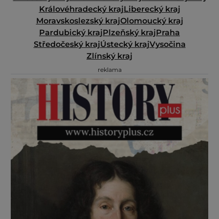
Královéhradecký kraj
Liberecký kraj
Moravskoslezský kraj
Olomoucký kraj
Pardubický kraj
Plzeňský kraj
Praha
Středočeský kraj
Ústecký kraj
Vysočina
Zlínský kraj
reklama