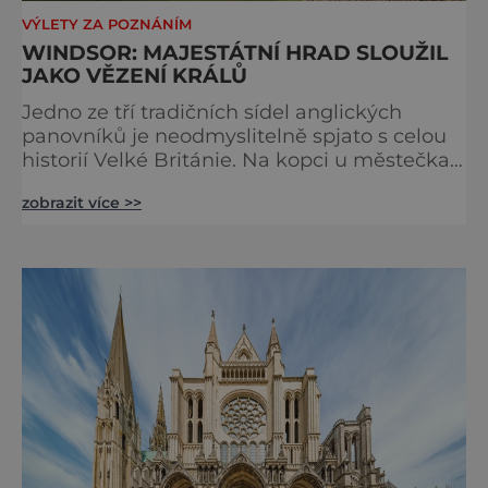
VÝLETY ZA POZNÁNÍM
WINDSOR: MAJESTÁTNÍ HRAD SLOUŽIL
JAKO VĚZENÍ KRÁLŮ
Jedno ze tří tradičních sídel anglických
panovníků je neodmyslitelně spjato s celou
historií Velké Británie. Na kopci u městečka
Windsor v jižní Anglii asi 30 kilometrů od
zobrazit více >>
Londýna, se tyčí gigantická stavba,
obklopená věčně zelenými trávníky. Její
gotické věže budí obdiv znalců architektury,
vysoké hradby zase respekt nepřátel, kteří by
chtěli komplex dobýt. Za bezmála 950 let
jeho existence z