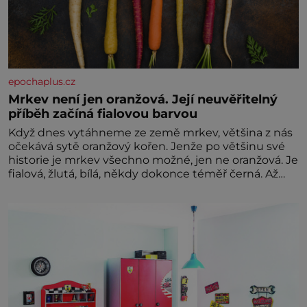
epochaplus.cz
Mrkev není jen oranžová. Její neuvěřitelný
příběh začíná fialovou barvou
Když dnes vytáhneme ze země mrkev, většina z nás
očekává sytě oranžový kořen. Jenže po většinu své
historie je mrkev všechno možné, jen ne oranžová. Je
fialová, žlutá, bílá, někdy dokonce téměř černá. Až
díky stovkám let pečlivého šlechtění se z ní stává
zelenina, bez které si českou zahradu ani
nedokážeme představit. Její příběh je