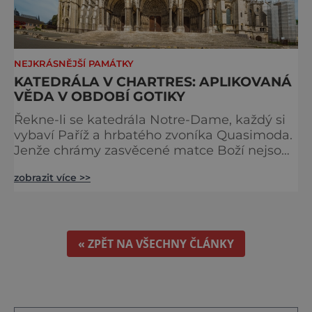
NEJKRÁSNĚJŠÍ PAMÁTKY
KATEDRÁLA V CHARTRES: APLIKOVANÁ
VĚDA V OBDOBÍ GOTIKY
Řekne-li se katedrála Notre-Dame, každý si
vybaví Paříž a hrbatého zvoníka Quasimoda.
Jenže chrámy zasvěcené matce Boží nejsou
ve Francii ničím výjimečným. Třeba
zobrazit více >>
obyvatelé města Rouen se mohou pochlubit
stejnojmennou katedrálou, která je se svými
151 metry čtvrtou nejvyšší křesťanskou
stavbou světa. Ovšem nejpůsobivější perlou
toho jména je ta, která se nachází v Chartres.
« ZPĚT NA VŠECHNY ČLÁNKY
Městečko Chartres se