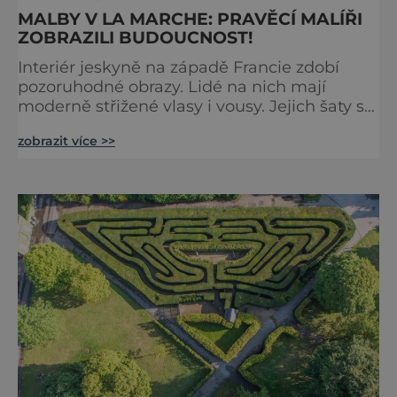
MALBY V LA MARCHE: PRAVĚCÍ MALÍŘI
ZOBRAZILI BUDOUCNOST!
Interiér jeskyně na západě Francie zdobí
pozoruhodné obrazy. Lidé na nich mají
moderně střižené vlasy i vousy. Jejich šaty se
poprvé objevily až ve středověku. Malby jsou
zobrazit více >>
ale staré tisíce let. Jak je to možné?
Francouzská jeskyně La Marche byla
objevena ve třicátých letech minulého
století. Skrývala překvapivý objev. Foto:
pinterest.