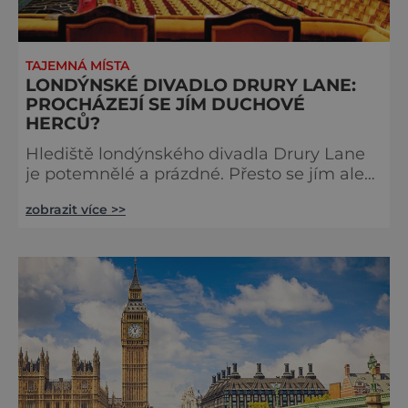
TAJEMNÁ MÍSTA
LONDÝNSKÉ DIVADLO DRURY LANE:
PROCHÁZEJÍ SE JÍM DUCHOVÉ
HERCŮ?
Hlediště londýnského divadla Drury Lane
je potemnělé a prázdné. Přesto se jím ale
linou podivné zvuky. Z jeviště je slyšet
zobrazit více >>
jakési mumlání, z nedaleké chodby čísi
kroky a ze šaten tlumené výkřiky. V divadle
totiž údajně straší. Stavbu londýnského
divadla Drury Lane dotoval bohatý herec a
divadelník ze 17. století jménem Thomas
Kill