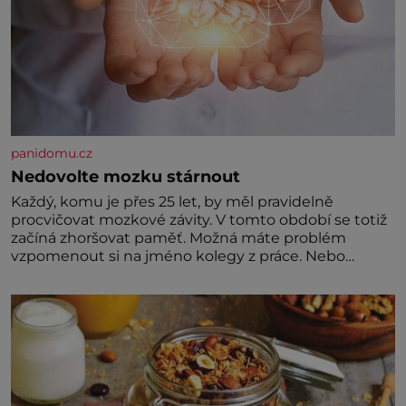
panidomu.cz
Nedovolte mozku stárnout
Každý, komu je přes 25 let, by měl pravidelně
procvičovat mozkové závity. V tomto období se totiž
začíná zhoršovat paměť. Možná máte problém
vzpomenout si na jméno kolegy z práce. Nebo
marně v paměti lovíte název knížky, kterou jste
nedávno přečetli. Je to opravdu tak, s věkem jako
kdyby se paměť rozhodla stávkovat. Cvičte