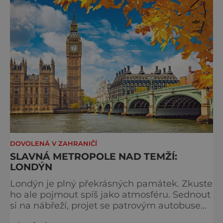
typicky londýnského? Angličané milují
kluziště, patří k neodmyslitelné předvánoční
tradici a zábavě všech věkových k
DOVOLENÁ V ZAHRANIČÍ
SLAVNÁ METROPOLE NAD TEMŽÍ:
LONDÝN
Londýn je plný překrásných památek. Zkuste
ho ale pojmout spíš jako atmosféru. Sednout
si na nábřeží, projet se patrovým autobusem
místy, kudy také jezdí královna, chodili