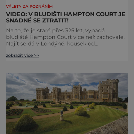
VÝLETY ZA POZNÁNÍM
VIDEO: V BLUDIŠTI HAMPTON COURT JE
SNADNÉ SE ZTRATIT!
Na to, že je staré přes 325 let, vypadá
bludiště Hampton Court více než zachovale.
Najít se dá v Londýně, kousek od
stejnojmenného královského paláce. Ze
zobrazit více >>
země ho mezi lety 1689 a 1695 vydupou
architekti George London (asi 1640–1714) a
Henry Wise (1653–1738) pro krále Viléma III.
Oranžského (1650–1702). Zabírá plochu 1300
m² a skrývá se v něm 800 metrů cest.
Původně se v živý plot promění saze