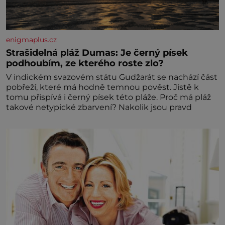
enigmaplus.cz
Strašidelná pláž Dumas: Je černý písek
podhoubím, ze kterého roste zlo?
V indickém svazovém státu Gudžarát se nachází část
pobřeží, které má hodně temnou pověst. Jistě k
tomu přispívá i černý písek této pláže. Proč má pláž
takové netypické zbarvení? Nakolik jsou pravd