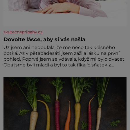
skutecnepribehy.cz
Dovolte lásce, aby si vás našla
Už jsem ani nedoufala, že mě něco tak krásného
potká. Až v pětapadesáti jsem zažila lásku na první
pohled. Poprvé jsem se vdávala, když mi bylo dvacet.
Oba jsme byli mladí a byl to tak říkajíc sňatek z
rozumu. Rodiče nás dali dohromady, Toník byl dobře
zaopatřený mladý muž. Manželství nám oběma moc
nesvědčilo, brzy jsme zjistili, že