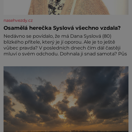
nasehvezdy.cz
Osamělá herečka Syslová všechno vzdala?
Nedávno se povídalo, že má Dana Syslová (80)
blízkého přítele, který je jí oporou. Ale je to ještě
vůbec pravda? V posledních dnech čím dál častěji
mluví o svém odchodu. Dohnala ji snad samota? Půs