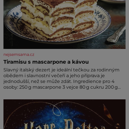
nejsemsama.cz
Tiramisu s mascarpone a kávou
Slavný italský dezert je ideální tečkou za rodinným
obědem i slavnostní večeří a jeho příprava je
jednodušší, než se může zdát. Ingredience pro 4
osoby: 250 g mascarpone 3 vejce 80 g cukru 200 g
cukrářských piškotů 250 ml silné kávy 2 lžíce
amaretta kakao na posypání Postup: Oddělte
žloutky od bílků. Žloutky vyšlehejte s cukrem do
světlé pěny a postupně do nich vmíchejte
mascarpone, aby vznikl hladký