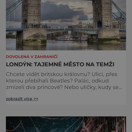
DOVOLENÁ V ZAHRANIČÍ
LONDÝN: TAJEMNÉ MĚSTO NA TEMŽI
Chcete vidět britskou královnu? Ulici, přes
kterou přebíhali Beatles? Palác, odkud
zmizeli dva princové? Nebo uličky, kudy se
toulal Jack Rozparovač? Problém je jediný:
zobrazit více >>
jak to všechno stihnout? Kouzelný Londýn
vám určitě učaruje. Trochu se podobá Praze
tím, že jednotlivé paláce nejsou daleko od
sebe. Pokud už nemáte štěstí, abyste do
Buckinghamského paláce viděli vjíždět či