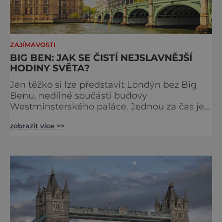
ZAJÍMAVOSTI
BIG BEN: JAK SE ČISTÍ NEJSLAVNĚJŠÍ
HODINY SVĚTA?
Jen těžko si lze představit Londýn bez Big
Benu, nedílné součásti budovy
Westminsterského paláce. Jednou za čas je
však potřeba slavné pamětihodnosti
zobrazit více >>
opucovat zašedlý kabát. Na konci srpna roku
2015 loňského roku prošel slavný Big Ben
důkladnou očistnou kúrou, při které mu
čtyřčlenná údržbářská četa, vyzbrojena
hadry a kbelíky s mýdlovou vodou, po
několik dní navracela zašlý lesk. [caption