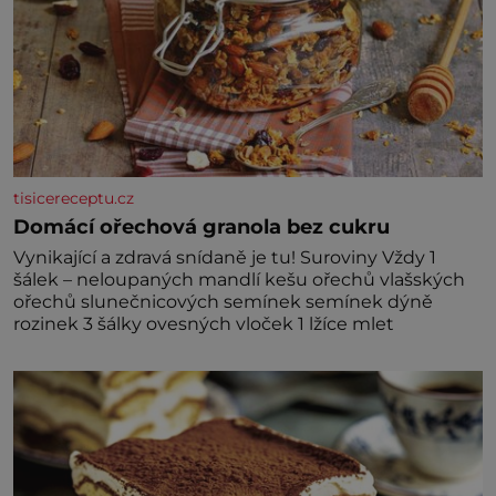
tisicereceptu.cz
Domácí ořechová granola bez cukru
Vynikající a zdravá snídaně je tu! Suroviny Vždy 1
šálek – neloupaných mandlí kešu ořechů vlašských
ořechů slunečnicových semínek semínek dýně
rozinek 3 šálky ovesných vloček 1 lžíce mlet