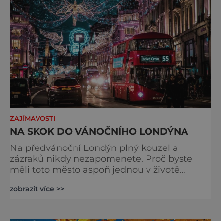
odjíždět královnu Alž
ZAJÍMAVOSTI
NA SKOK DO VÁNOČNÍHO LONDÝNA
Na předvánoční Londýn plný kouzel a
zázraků nikdy nezapomenete. Proč byste
měli toto město aspoň jednou v životě
navštívit v období, kdy se chystá na
zobrazit více >>
nejkrásnější svátky v roce? Nákupy, bruslení,
tisíce světel, zábava a tradice. Vše je zde
v dokonalé harmonii. Toužíte zažít něco