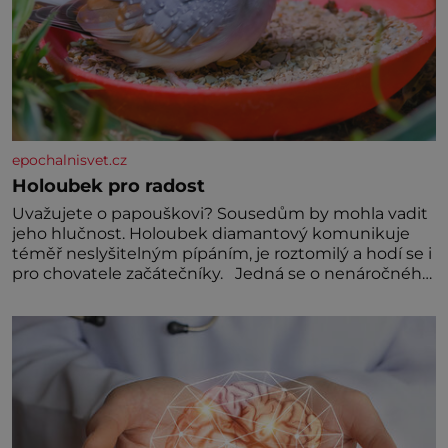
epochalnisvet.cz
Holoubek pro radost
Uvažujete o papouškovi? Sousedům by mohla vadit
jeho hlučnost. Holoubek diamantový komunikuje
téměř neslyšitelným pípáním, je roztomilý a hodí se i
pro chovatele začátečníky. Jedná se o nenáročného
klidného ptáčka, který většinu dne jen posedává.
Hodně času tráví na zemi, kde sbírá zbytky semínek
Jeho domovinou je prakticky celá Austrálie s
výjimkou pobřežní oblasti.