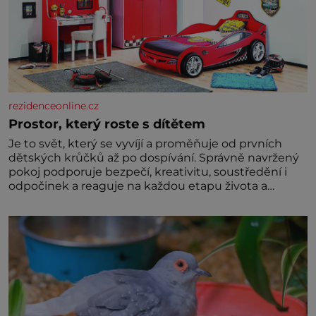
rezidenceonline.cz
Prostor, který roste s dítětem
Je to svět, který se vyvíjí a proměňuje od prvních
dětských krůčků až po dospívání. Správně navržený
pokoj podporuje bezpečí, kreativitu, soustředění i
odpočinek a reaguje na každou etapu života a
specifické potřeby dítěte. Pro nejmenší je klíčová
jednoduchost, měkkost a bezpečí, proto by pokoj
miminka měl působit především klidně a útulně.
Předškolní věk je