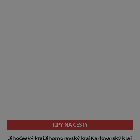
TIPY NA CESTY
Jihočeský kraj
Jihomoravský kraj
Karlovarský kraj