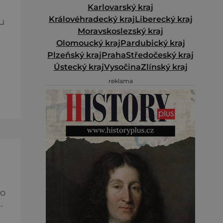
Karlovarský kraj
Královéhradecký kraj
Liberecký kraj
u
Moravskoslezský kraj
Olomoucký kraj
Pardubický kraj
Plzeňský kraj
Praha
Středočeský kraj
Ústecký kraj
Vysočina
Zlínský kraj
e
reklama
ět