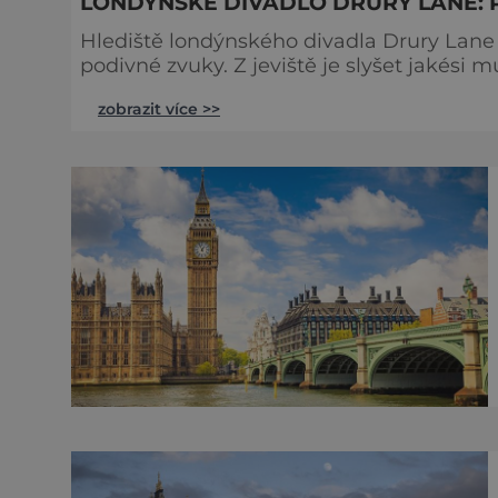
LONDÝNSKÉ DIVADLO DRURY LANE: 
Hlediště londýnského divadla Drury Lane 
podivné zvuky. Z jeviště je slyšet jakési 
tlumené výkřiky. V divadle totiž údajně straší. Stavbu londýnského divadla Drury Lane
zobrazit více >>
bohatý herec a divadelník ze 17. století 