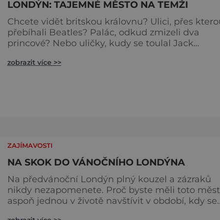
LONDÝN: TAJEMNÉ MĚSTO NA TEMŽI
Chcete vidět britskou královnu? Ulici, přes ktero
přebíhali Beatles? Palác, odkud zmizeli dva
princové? Nebo uličky, kudy se toulal Jack
Rozparovač? Problém je jediný: jak to všechno
zobrazit více >>
stihnout? Kouzelný Londýn vám určitě učaruje.
Trochu se podobá Praze tím, že jednotlivé palác
nejsou daleko od sebe. Pokud už nemáte štěstí,
abyste do Buckinghamského paláce viděli vjížd
či odjíždět královnu Alž
ZAJÍMAVOSTI
NA SKOK DO VÁNOČNÍHO LONDÝNA
Na předvánoční Londýn plný kouzel a zázraků
nikdy nezapomenete. Proč byste měli toto město
aspoň jednou v životě navštívit v období, kdy se
chystá na nejkrásnější svátky v roce? Nákupy,
zobrazit více >>