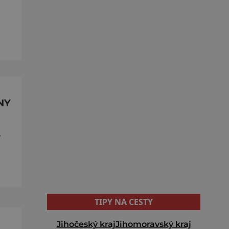
NY
,
TIPY NA CESTY
Jihočeský kraj
Jihomoravský kraj