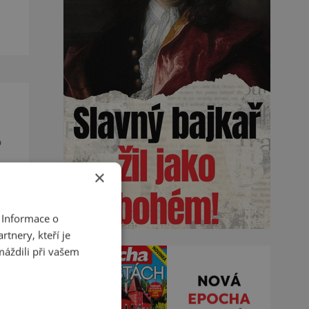
de
o
×
u a
 Informace o
tnery, kteří je
máždili při vašem