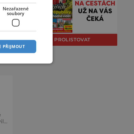
O
Nezařazené
soubory
ě
a
PROLISTOVAT
e
E PŘIJMOUT
c,
ě
ily