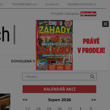
cz
TisíceReceptů.cz
iLuxus.cz
RezidenceOnline.cz
Projekt časopisu
×
DOVOLENÁ V ZAHRANIČÍ
KALENDÁŘ AKCÍ
KALENDÁŘ AKCÍ
<<
Srpen 2026
>>
27
28
29
30
31
1
2