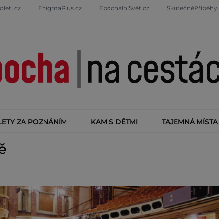
oleti.cz
EnigmaPlus.cz
EpochálníSvět.cz
SkutečnéPříběhy.
LETY ZA POZNÁNÍM
KAM S DĚTMI
TAJEMNÁ MÍSTA
ě