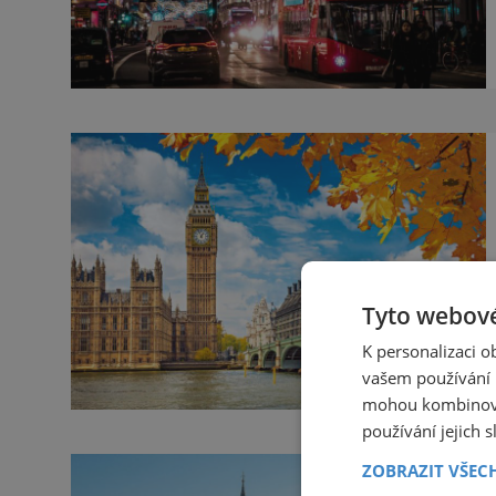
Tyto webové
K personalizaci 
vašem používání n
mohou kombinovat
používání jejich 
ZOBRAZIT VŠEC