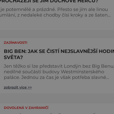
PROCHÁZEJÍ SE JÍM DUCHOVÉ HERCŮ?
je potemnělé a prázdné. Přesto se jím ale linou
mumlání, z nedaleké chodby čísi kroky a ze šaten
 dotoval
jménem Thomas Kill
ZAJÍMAVOSTI
BIG BEN: JAK SE ČISTÍ NEJSLAVNĚJŠÍ HODI
SVĚTA?
Jen těžko si lze představit Londýn bez Big Benu
nedílné součásti budovy Westminsterského
paláce. Jednou za čas je však potřeba slavné
pamětihodnosti opucovat zašedlý kabát. Na konci
zobrazit více >>
srpna roku 2015 loňského roku prošel slavný Big
Ben důkladnou očistnou kúrou, při které mu
čtyřčlenná údržbářská četa, vyzbrojena hadry a
kbelíky s mýdlovou vodou, po několik dní
DOVOLENÁ V ZAHRANIČÍ
navracela zašlý lesk. [caption