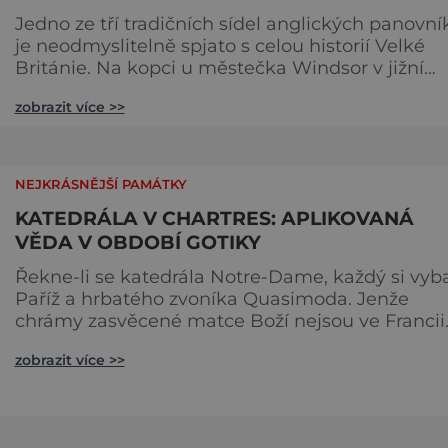
Jedno ze tří tradičních sídel anglických panovní
je neodmyslitelně spjato s celou historií Velké
Británie. Na kopci u městečka Windsor v jižní
Anglii asi 30 kilometrů od Londýna, se tyčí
zobrazit více >>
gigantická stavba, obklopená věčně zelenými
trávníky. Její gotické věže budí obdiv znalců
architektury, vysoké hradby zase respekt nepřáte
kteří by chtěli komplex dobýt. Za bezmála 950 l
NEJKRÁSNĚJŠÍ PAMÁTKY
jeho existence z
KATEDRÁLA V CHARTRES: APLIKOVANÁ
VĚDA V OBDOBÍ GOTIKY
Řekne-li se katedrála Notre-Dame, každý si vyb
Paříž a hrbatého zvoníka Quasimoda. Jenže
chrámy zasvěcené matce Boží nejsou ve Francii
ničím výjimečným. Třeba obyvatelé města Rou
zobrazit více >>
se mohou pochlubit stejnojmennou katedrálou,
která je se svými 151 metry čtvrtou nejvyšší
křesťanskou stavbou světa. Ovšem nejpůsobivěj
perlou toho jména je ta, která se nachází v