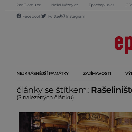
PaníDomu.cz
NašeHvězdy.cz
Epochaplus.cz
21St
Facebook
Twitter
Instagram
NEJKRÁSNĚJŠÍ PAMÁTKY
ZAJÍMAVOSTI
VÝ
články se štítkem:
Rašeliništ
(3 nalezených článků)