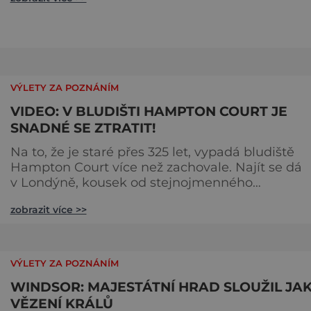
Jak je to možné? Francouzská jeskyně La Marche
byla objevena ve třicátých letech minulého stole
Skrývala překvapivý objev. Foto: pinterest.
VÝLETY ZA POZNÁNÍM
VIDEO: V BLUDIŠTI HAMPTON COURT JE
SNADNÉ SE ZTRATIT!
Na to, že je staré přes 325 let, vypadá bludiště
Hampton Court více než zachovale. Najít se dá
v Londýně, kousek od stejnojmenného
královského paláce. Ze země ho mezi lety 1689 a
zobrazit více >>
1695 vydupou architekti George London (asi 16
1714) a Henry Wise (1653–1738) pro krále Viléma II
Oranžského (1650–1702). Zabírá plochu 1300 m² 
skrývá se v něm 800 metrů cest. Původně se v ž
VÝLETY ZA POZNÁNÍM
plot promění saze
WINDSOR: MAJESTÁTNÍ HRAD SLOUŽIL JA
VĚZENÍ KRÁLŮ