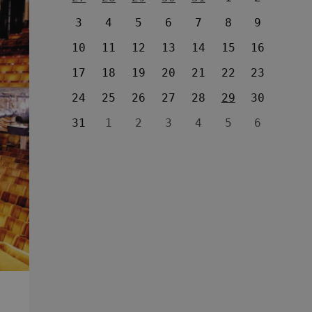
3
4
5
6
7
8
9
10
11
12
13
14
15
16
17
18
19
20
21
22
23
24
25
26
27
28
29
30
31
1
2
3
4
5
6