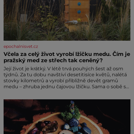
epochalnisvet.cz
Včela za celý život vyrobí lžičku medu. Čím je
pražský med ze střech tak ceněný?
Její život je krátký. V létě trvá pouhých šest až osm
týdnů. Za tu dobu navštíví desetitisíce květů, nalétá
stovky kilometrů a vyrobí přibližně devět gramů
medu – zhruba jednu čajovou lžičku. Sama o sobě se
může zdát bezvýznamná. Teprve když se spojí s
dalšími desítkami tisíc příslušnic svého včelstva,
vznikne jeden z nejdokonalejších organismů