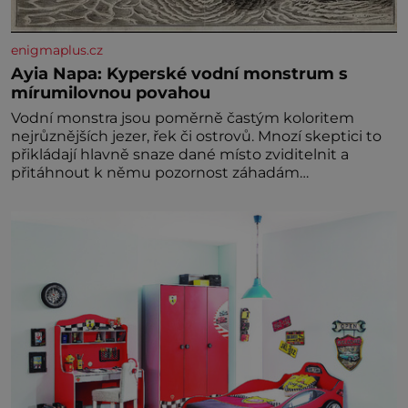
enigmaplus.cz
Ayia Napa: Kyperské vodní monstrum s
mírumilovnou povahou
Vodní monstra jsou poměrně častým koloritem
nejrůznějších jezer, řek či ostrovů. Mnozí skeptici to
přikládají hlavně snaze dané místo zviditelnit a
přitáhnout k němu pozornost záhadám
nakloněných turi