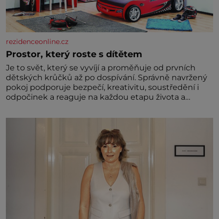
rezidenceonline.cz
Prostor, který roste s dítětem
Je to svět, který se vyvíjí a proměňuje od prvních
dětských krůčků až po dospívání. Správně navržený
pokoj podporuje bezpečí, kreativitu, soustředění i
odpočinek a reaguje na každou etapu života a
specifické potřeby dítěte. Pro nejmenší je klíčová
jednoduchost, měkkost a bezpečí, proto by pokoj
miminka měl působit především klidně a útulně.
Předškolní věk je