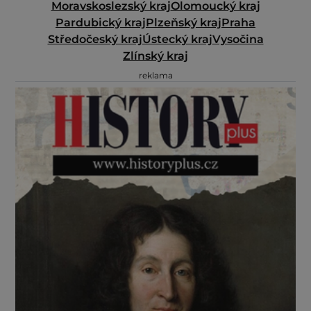
Moravskoslezský kraj
Olomoucký kraj
Pardubický kraj
Plzeňský kraj
Praha
Středočeský kraj
Ústecký kraj
Vysočina
Zlínský kraj
reklama