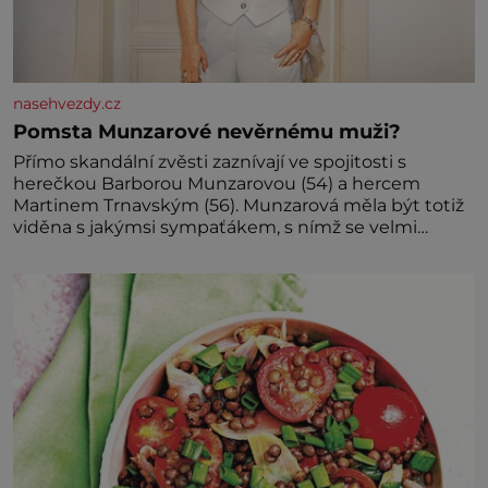
nasehvezdy.cz
Pomsta Munzarové nevěrnému muži?
Přímo skandální zvěsti zaznívají ve spojitosti s
herečkou Barborou Munzarovou (54) a hercem
Martinem Trnavským (56). Munzarová měla být totiž
viděna s jakýmsi sympaťákem, s nímž se velmi
družně, až d