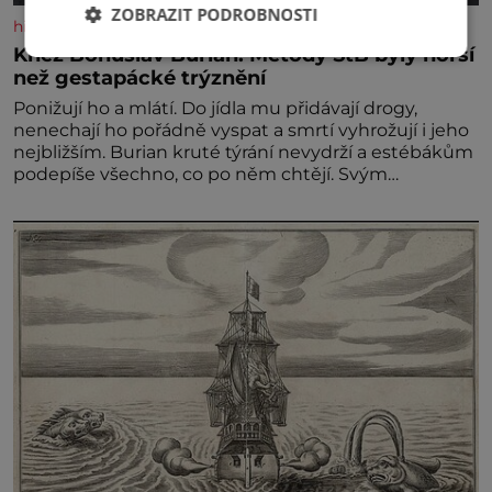
ZOBRAZIT PODROBNOSTI
historyplus.cz
Kněz Bohuslav Burian: Metody StB byly horší
než gestapácké trýznění
Ponižují ho a mlátí. Do jídla mu přidávají drogy,
nenechají ho pořádně vyspat a smrtí vyhrožují i jeho
nejbližším. Burian kruté týrání nevydrží a estébákům
podepíše všechno, co po něm chtějí. Svým
podpisem jim potvrdí také to, že na něj během
výslechů nikdo nevyvíjel fyzický ani psychický nátlak.
Syn brněnského řezníka chce být knězem a