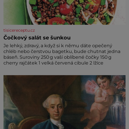
tisicereceptu.cz
Čočkový salát se šunkou
Je lehký, zdravý, a když si k němu dáte opečený
chléb nebo čerstvou bagetku, bude chutnat jedna
báseň. Suroviny 250 g vaší oblíbené čočky 150 g
cherry rajčátek 1 velká červená cibule 2 lžíce