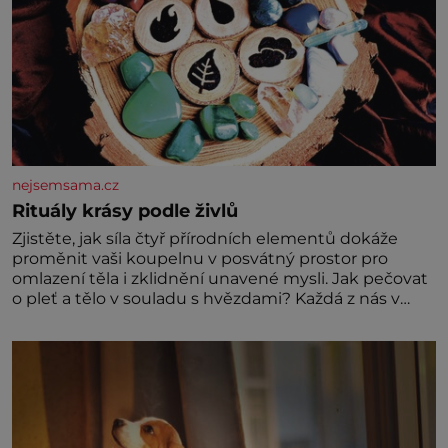
nejsemsama.cz
Rituály krásy podle živlů
Zjistěte, jak síla čtyř přírodních elementů dokáže
proměnit vaši koupelnu v posvátný prostor pro
omlazení těla i zklidnění unavené mysli. Jak pečovat
o pleť a tělo v souladu s hvězdami? Každá z nás v
sobě nese otisk vesmíru, který se projevuje nejen v
naší povaze, ale i v potřebách naší pokožky. Ohnivá
znamení Ženy narozené ve znamení Berana, Lva a
Střelce v sobě nesou žár, odvahu a neutuchající elán.
Vaše