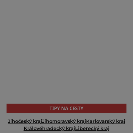
TIPY NA CESTY
Jihočeský kraj
Jihomoravský kraj
Karlovarský kraj
Královéhradecký kraj
Liberecký kraj