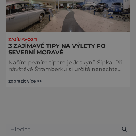
ZAJÍMAVOSTI
3 ZAJÍMAVÉ TIPY NA VÝLETY PO
SEVERNÍ MORAVĚ
Naším prvním tipem je Jeskyně Šipka. Při
návštěvě Štramberku si určitě nenechte
ujít příležitost na vlastní oči si prohlédnout
zobrazit více >>
jednu ze světoznámých archeologických
oblastí. Skoro padesát metrů dlouhou,
původně krápníkovou jeskyni tu vyhloubila
voda obtékající vrch Kotouč již v
předledovcových dobách. Světovou slávu
získala v 19. století, kdy tu byly objeveny v
té době nejstarší stopy po l