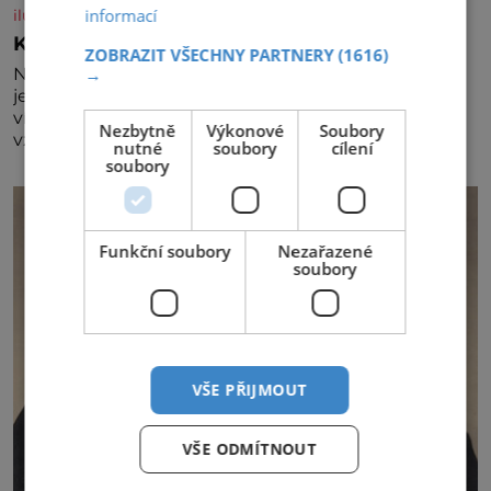
informací
iluxus.cz
Král vín začíná třetí dekádu
ZOBRAZIT VŠECHNY PARTNERY
(1616)
→
Největší český vinařský projekt Král vín ve svém již
jednadvacátém ročníku představil nejlepší domácí
vína. Ta vybírala odborná porota z celkem 1260
Nezbytně
Výkonové
Soubory
vzorků od 157 vinařů. Král vín, který se – i pře
nutné
soubory
cílení
soubory
Funkční soubory
Nezařazené
soubory
VŠE PŘIJMOUT
VŠE ODMÍTNOUT