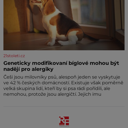
21stoleti.cz
Geneticky modifikovaní bíglové mohou být
nadějí pro alergiky
Češi jsou milovníky psů, alespoň jeden se vyskytuje
ve 42 % českých domácností. Existuje však poměrně
velká skupina lidí, kteří by si psa rádi pořídili, ale
nemohou, protože jsou alergičtí. Jejich imu