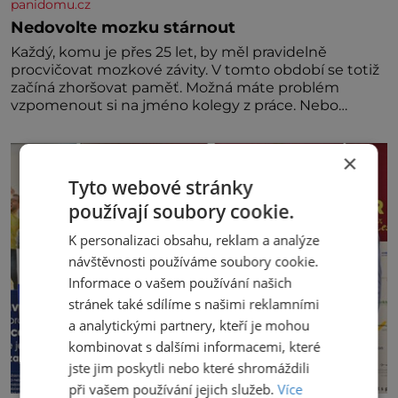
panidomu.cz
Nedovolte mozku stárnout
Každý, komu je přes 25 let, by měl pravidelně
procvičovat mozkové závity. V tomto období se totiž
začíná zhoršovat paměť. Možná máte problém
vzpomenout si na jméno kolegy z práce. Nebo
marně v paměti lovíte název knížky, kterou jste
nedávno přečetli. Je to opravdu tak, s věkem jako
×
kdyby se paměť rozhodla stávkovat. Cvičte
Tyto webové stránky
používají soubory cookie.
K personalizaci obsahu, reklam a analýze
návštěvnosti používáme soubory cookie.
Informace o vašem používání našich
stránek také sdílíme s našimi reklamními
a analytickými partnery, kteří je mohou
kombinovat s dalšími informacemi, které
jste jim poskytli nebo které shromáždili
při vašem používání jejich služeb.
Více