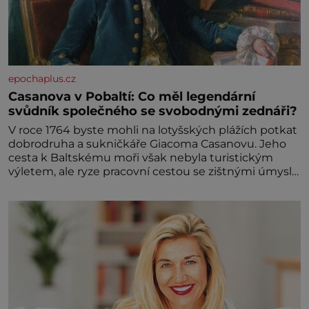
epochaplus.cz
Casanova v Pobaltí: Co měl legendární
svůdník společného se svobodnými zednáři?
V roce 1764 byste mohli na lotyšských plážích potkat
dobrodruha a sukničkáře Giacoma Casanovu. Jeho
cesta k Baltskému moři však nebyla turistickým
výletem, ale ryze pracovní cestou se zištnými úmysly.
Jaký cíl Casanova sledoval, když se například
procházel uličkami lotyšské Rigy? Casanova v Pobaltí
kontaktoval tamní zednářské lóže. Nebyl v této
oblasti žádným nováčkem, protože do zednářské