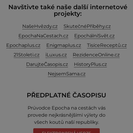
Navštivte také naše další internetové
projekty:
NašeHvězdy.cz
SkutečnéPříběhy.cz
EpochaNaCestach.cz
EpochálníSvět.cz
Epochaplus.cz
Enigmaplus.cz
TisíceReceptů.cz
21Stoleti.cz
iLuxus.cz
RezidenceOnline.cz
DarujteČasopis.cz
HistoryPlus.cz
NejsemSama.cz
PŘEDPLATNÉ ČASOPISU
Prúvodce Epocha na cestách vás
provede nejkrásnějšími výlety do
všech koutů naší republiky.