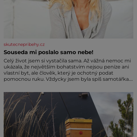
skutecnepribehy.cz
Souseda mi poslalo samo nebe!
Celý život jsem si vystačila sama. Až vážná nemoc mi
ukázala, že největším bohatstvím nejsou peníze ani
vlastní byt, ale člověk, který je ochotný podat
pomocnou ruku. Vždycky jsem byla spíš samotářka.
Nepotřebovala jsem kolem sebe partu kamarádek
ani partnera. Stačily mi knihy, práce a hlavně klid.
Hned po studiích jsem odešla z rodného města,