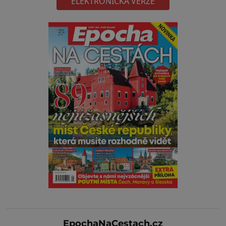
ELEKTRONICKÁ VERZE
EpochaNaCestach.cz