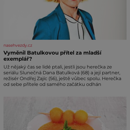
nasehvezdy.cz
Vyměnil Batulkovou přítel za mladší
exemplář?
Už nějaký čas se lidé ptali, jestli jsou herečka ze
seriálu Slunečná Dana Batulková (68) a její partner,
režisér Ondřej Zajíc (56), ještě vůbec spolu. Herečka
od sebe přítele od samého začátku odhán