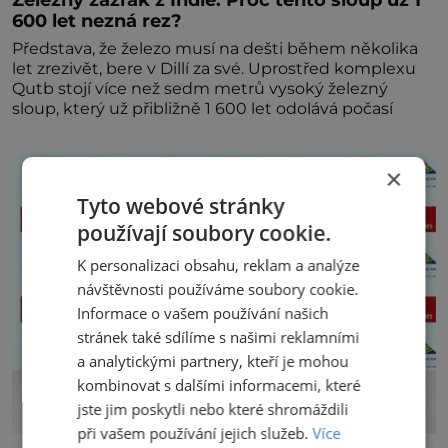
600 let nezná rez?
Představa, že železo musí na dešti během několika
let zrezivět, bere v Dillí za své. Uprostřed komplexu
Qutb stojí více než sedm metrů vysoký železný
sloup, který už přibližně 1 600 let odolává počasí
×
Tyto webové stránky
používají soubory cookie.
K personalizaci obsahu, reklam a analýze
návštěvnosti používáme soubory cookie.
Informace o vašem používání našich
stránek také sdílíme s našimi reklamními
a analytickými partnery, kteří je mohou
kombinovat s dalšími informacemi, které
jste jim poskytli nebo které shromáždili
při vašem používání jejich služeb.
Více