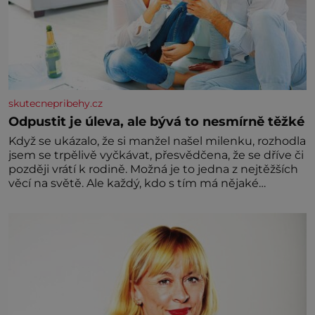
skutecnepribehy.cz
Odpustit je úleva, ale bývá to nesmírně těžké
Když se ukázalo, že si manžel našel milenku, rozhodla
jsem se trpělivě vyčkávat, přesvědčena, že se dříve či
později vrátí k rodině. Možná je to jedna z nejtěžších
věcí na světě. Ale každý, kdo s tím má nějaké
zkušenosti, se zapřísahá, že pokud odpustíte,
znatelně se vám uleví. Když se ke mně doneslo, že si
manžel pořídil milenku,