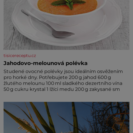
tisicereceptu.cz
Jahodovo-melounová polévka
Studené ovocné polévky jsou ideálním osvěžením
pro horké dny. Potřebujete 200 g jahod 600 g
žlutého melounu 100 ml sladkého dezertního vína
50 g cukru krystal 1 lžíci medu 200 g zakysané sm