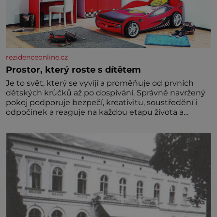
rezidenceonline.cz
Prostor, který roste s dítětem
Je to svět, který se vyvíjí a proměňuje od prvních
dětských krůčků až po dospívání. Správně navržený
pokoj podporuje bezpečí, kreativitu, soustředění i
odpočinek a reaguje na každou etapu života a
specifické potřeby dítěte. Pro nejmenší je klíčová
jednoduchost, měkkost a bezpečí, proto by pokoj
miminka měl působit především klidně a útulně.
Předškolní věk je