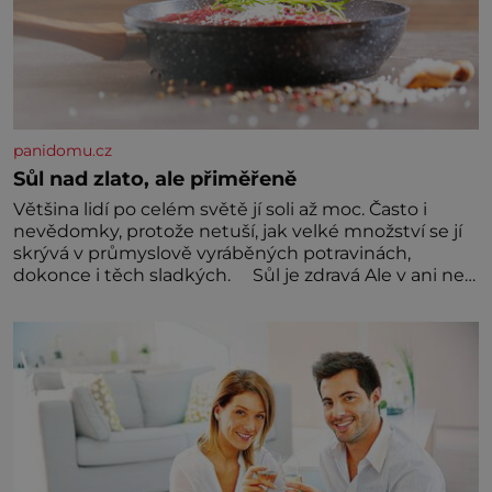
panidomu.cz
Sůl nad zlato, ale přiměřeně
Většina lidí po celém světě jí soli až moc. Často i
nevědomky, protože netuší, jak velké množství se jí
skrývá v průmyslově vyráběných potravinách,
dokonce i těch sladkých. Sůl je zdravá Ale v ani ne
třetinovém množství, než je pro většinu populace
běžné. Její základní složky– sodík a chlór – jsou
zásadní pro správné hospodaření