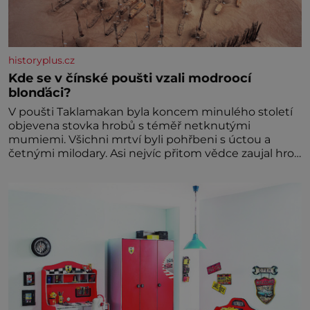
historyplus.cz
Kde se v čínské poušti vzali modroocí
blonďáci?
V poušti Taklamakan byla koncem minulého století
objevena stovka hrobů s téměř netknutými
mumiemi. Všichni mrtví byli pohřbeni s úctou a
četnými milodary. Asi nejvíc přitom vědce zaujal hrob
tříměsíčního chlapečka s modrou filcovou čapkou, z
níž se draly blonďaté vlásky. Fakt, že jsou těla
dávných lidí nesmírně dobře zachovalá, přičítají
odborníci zdejším klimatickým podmínkám. Sucho,
prosolené písky a extrémně