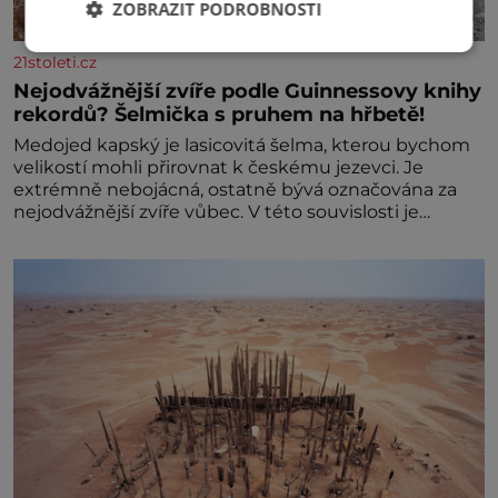
ZOBRAZIT PODROBNOSTI
21stoleti.cz
Nejodvážnější zvíře podle Guinnessovy knihy
rekordů? Šelmička s pruhem na hřbetě!
Medojed kapský je lasicovitá šelma, kterou bychom
velikostí mohli přirovnat k českému jezevci. Je
extrémně nebojácná, ostatně bývá označována za
nejodvážnější zvíře vůbec. V této souvislosti je
dokonc