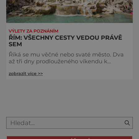
VÝLETY ZA POZNÁNÍM
ŘÍM: VŠECHNY CESTY VEDOU PRÁVĚ
SEM
Říká se mu věčné nebo svaté město. Dva
až tři dny prodlouženého víkendu k
prohlídce všech krás Říma jistě nestačí, ale
zobrazit více >>
to nejdůležitější uvidíte. A když hodíte
minci do vod kašny Di Trevi, tak se sem
určitě zase brzy vrátíte. Italská metropole
Řm má stále to kouzlo, které na člověka
dýchne z filmu Prázdniny v Římě s Audrey
Hepburnovou a Gregory Peckem. Stále
stejné tajemství jako když tady Tom