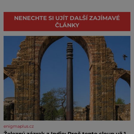
NENECHTE SI UJÍT DALŠÍ ZAJÍMAVÉ
ČLÁNKY
enigmaplus.cz
Železný zázrak z Indie: Proč tento sloup už 1