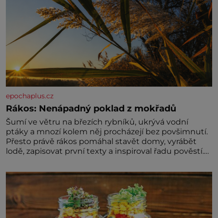
epochaplus.cz
Rákos: Nenápadný poklad z mokřadů
Šumí ve větru na březích rybníků, ukrývá vodní
ptáky a mnozí kolem něj procházejí bez povšimnutí.
Přesto právě rákos pomáhal stavět domy, vyrábět
lodě, zapisovat první texty a inspiroval řadu pověstí.
Tato skromná, ale užitečná rostlina provází člověka
už tisíce let. Většina lidí vnímá rákos jen jako
obyčejnou kulisu letního koupání. Stačí se však
podívat