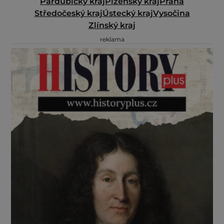
Pardubický kraj
Plzeňský kraj
Praha
Středočeský kraj
Ústecký kraj
Vysočina
Zlínský kraj
reklama