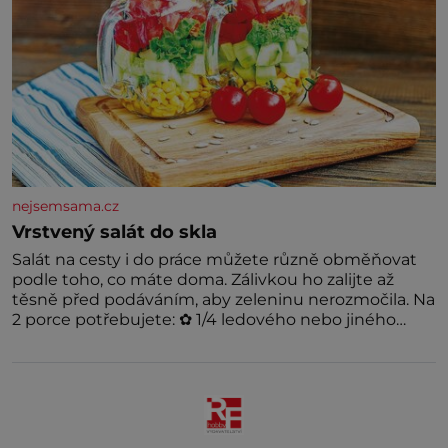
nejsemsama.cz
Vrstvený salát do skla
Salát na cesty i do práce můžete různě obměňovat
podle toho, co máte doma. Zálivkou ho zalijte až
těsně před podáváním, aby zeleninu nerozmočila. Na
2 porce potřebujete: ✿ 1/4 ledového nebo jiného
salátu (římský salát, polníček…) ✿ 1 malá konzerva
kukuřice ✿ ½ okurky ✿ 2 rajčata Zálivka: ✿ 4 lžíce
olivového oleje ✿ 1 lžíci citronové šťávy ✿ ½ stroužku