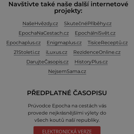
Navštivte také naše další internetové
projekty:
NašeHvězdy.cz
SkutečnéPříběhy.cz
EpochaNaCestach.cz
EpochálníSvět.cz
Epochaplus.cz
Enigmaplus.cz
TisíceReceptů.cz
21Stoleti.cz
iLuxus.cz
RezidenceOnline.cz
DarujteČasopis.cz
HistoryPlus.cz
NejsemSama.cz
PŘEDPLATNÉ ČASOPISU
Prúvodce Epocha na cestách vás
provede nejkrásnějšími výlety do
všech koutů naší republiky.
ELEKTRONICKÁ VERZE