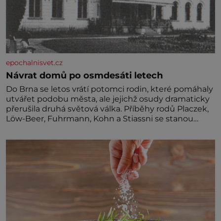
epochalnisvet.cz
Návrat domů po osmdesáti letech
Do Brna se letos vrátí potomci rodin, které pomáhaly
utvářet podobu města, ale jejichž osudy dramaticky
přerušila druhá světová válka. Příběhy rodů Placzek,
Löw-Beer, Fuhrmann, Kohn a Stiassni se stanou
jednou z hlavních dramaturgických linií festivalu
židovské kultury ŠTETL FEST 2026. Některé návraty
nejsou jednoduché. Místa, která si člověk pamatuje z
rodinných vyprávění, už dávno