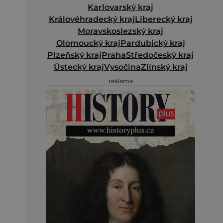
Karlovarský kraj
Královéhradecký kraj
Liberecký kraj
Moravskoslezský kraj
Olomoucký kraj
Pardubický kraj
Plzeňský kraj
Praha
Středočeský kraj
Ústecký kraj
Vysočina
Zlínský kraj
reklama