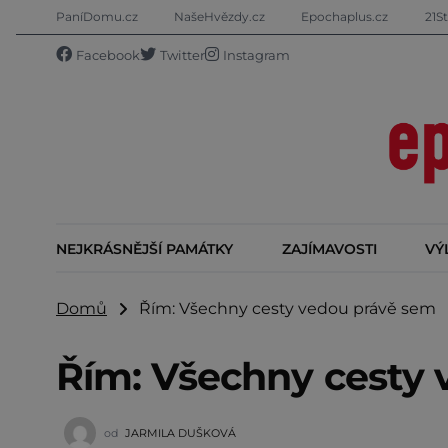
PaníDomu.cz
NašeHvězdy.cz
Epochaplus.cz
21St
Facebook
Twitter
Instagram
NEJKRÁSNĚJŠÍ PAMÁTKY
ZAJÍMAVOSTI
VÝ
Domů
Řím: Všechny cesty vedou právě sem
Řím: Všechny cesty
od
JARMILA DUŠKOVÁ