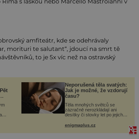
o Říma s láskou nebo Marcello Mastroianni v
obrovský amfiteátr, kde se odehrávaly
r, morituri te salutant“, jdoucí na smrt tě
 návštěvníků, to je 5x víc než na ostravský
Neporušená těla svatých:
Pět
Jak je možné, že vzdorují
času?
ným
Těla mnohých světců se
zázračně nerozkládají ani
a
desítky či stovky let po jejich
 do
smrti, ačkoliv na nich často
sádky
nebylo provedeno balzamování
enigmaplus.cz
o
či jiné pokusy o konzervaci.
Neporušené ostatky bývají