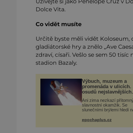
Užívejte si jako Penelope Cruz v D
Dolce Vita.
Co vidět musíte
Určitě byste měli vidět Koloseum, 
gladiátorské hry a znělo „Ave Caesa
zdraví, císaři. Vešlo se sem 50 tisíc
stadion Bazaly.
Výbuch, muzeum a
promenáda v ulicích. 
osudů nejslavnějších
raketoplánů
Ani zima nezkazí přítom
slavnostní okamžik. Se
slunečními brýlemi hledí n
startující raketu, která má
vesmíru vynést kromě po
epochaplus.cz
také obyčejnou učitelku. P
několika sekundách všem