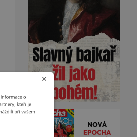
×
 Informace o
tnery, kteří je
máždili při vašem