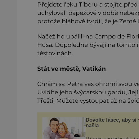
Přejdete řeku Tiberu a stojíte p
uchylovali papežové v době nebezp
protože bláhově tvrdil, že je Země 
Načež ho upálili na Campo de Fior
Husa. Dopoledne bývají na tomto n
těstovinách.
Stát ve městě, Vatikán
Chrám sv. Petra vás ohromí svou v
Uvidíte jeho švýcarskou gardu, Její
Třešti. Můžete vystoupat až na špi
Dovolte lásce, aby si
našla
Už jsem ani nedoufala, ž