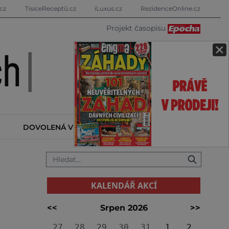
cz
TisíceReceptů.cz
iLuxus.cz
RezidenceOnline.cz
Projekt časopisu
×
DOVOLENÁ V ZAHRANIČÍ
KALENDÁŘ AKCÍ
KALENDÁŘ AKCÍ
<<
Srpen 2026
>>
27
28
29
30
31
1
2