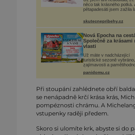
něco tak krásného potká. 
pětapadesáti jsem zažila 
na první pohled. Poprvé j
se vdávala, když mi bylo
skutecnepribehy.cz
dvacet. Oba jsme byli mla
byl to tak říkajíc sňatek
Nová Epocha na cest
Společně za krásami 
vlasti
Už máte v nadcházející
turistické sezoně vybráno,
zajímavosti a pamětihodno
České republiky navštívít
panidomu.cz
prodeji je právě nové číslo
Epochy na cestách, které
při rozhodování určitě po
Při stoupání zahlédnete obří bal
se nenápadně krčí krása krás, Mic
pompéznosti chrámu. A Michelangel
vstupenky raději předem.
Skoro si ulomíte krk, abyste si do 