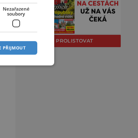
Nezařazené
soubory
PROLISTOVAT
E PŘIJMOUT