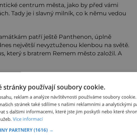
považo
tické centrum města, jako by před vámi
h. Tady je i slavný milník, co k němu vedou
amátkám patří ještě Panthenon, úplně
nes největší nevyztuženou klenbou na světě.
 který s bratrem Remem město založil. A
sso na světě a gelateriu s obrovským výběrem
 stránky používají soubory cookie.
obsahu, reklam a analýze návštěvnosti používáme soubory cookie.
ašich stránek také sdílíme s našimi reklamními a analytickými par
 s dalšími informacemi, které jste jim poskytli nebo které shro
 Trevi, kde se koupala Anita Ekberg s
služeb.
Více informací
turisty, jen brzy ráno ne, to čističi vybírají
HNY PARTNERY
(1616) →
pak pomáhají charitě.