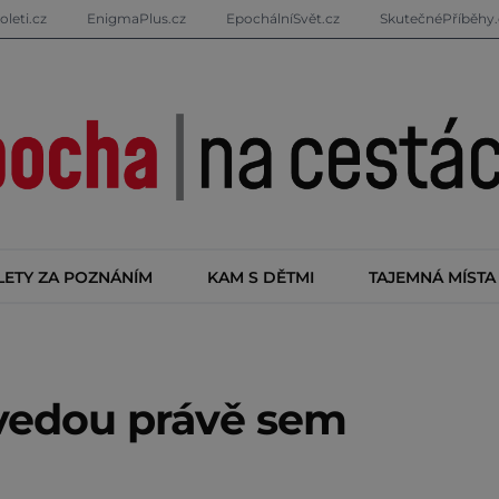
oleti.cz
EnigmaPlus.cz
EpochálníSvět.cz
SkutečnéPříběhy.
LETY ZA POZNÁNÍM
KAM S DĚTMI
TAJEMNÁ MÍSTA
 vedou právě sem