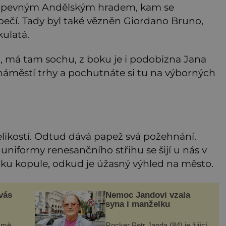
řed pevným Andělským hradem, kam se
ečí. Tady byl také vězněn Giordano Bruno,
kulatá.
i, má tam sochu, z boku je i podobizna Jana
áměstí trhy a pochutnáte si tu na výborných
elikostí. Odtud dává papež svá požehnání.
 uniformy renesančního střihu se šijí u nás v
čku kopule, odkud je úžasný výhled na město.
 vás
Nemoc Jandovi vzala
syna i manželku
e mě
Rocker Petr Janda (84) je žijící