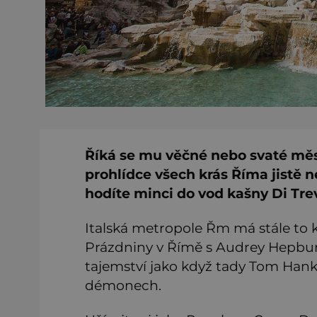
Říká se mu věčné nebo svaté měs
prohlídce všech krás Říma jistě ne
hodíte minci do vod kašny Di Trevi
Italská metropole Řm má stále to k
Prázdniny v Římě s Audrey Hepbur
tajemství jako když tady Tom Hank
démonech.