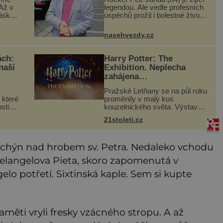
Až v
legendou. Ale vedle profesních
lásku
úspěchů prožil i bolestné životní
sem
zkoušky. Zpěvák Petr Janda
(84), frontman skupiny
nasehvezdy.cz
dí a
Olympic, je otcem celkem pěti
dětí. Přestože se můž
ách:
Harry Potter: The
naší
Exhibition. Neplecha
zahájena…
Pražské Letňany se na půl roku
 které
proměnily v malý kus
sti
kouzelnického světa. Výstava
e? V
Harry Potter™: The Exhibition
21stoleti.cz
přivezla do Česka originální
 vám
filmové kostýmy a rekvizity,
můž
Bradavice, Hagridovu chýši i uč
dachýn nad hrobem sv. Petra. Nedaleko vchodu
helangelova Pieta, skoro zapomenutá v
o potřetí. Sixtinská kaple. Sem si kupte
paměti vryli fresky vzácného stropu. A až