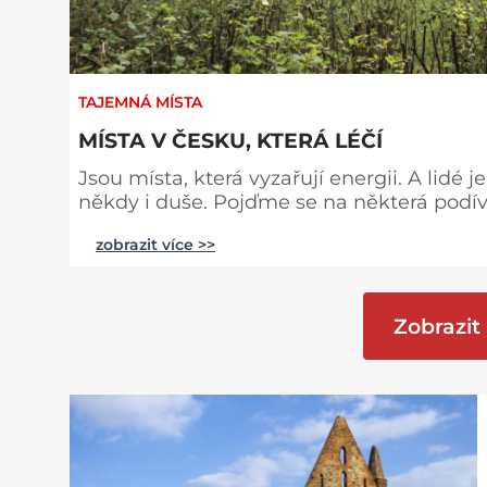
TAJEMNÁ MÍSTA
MÍSTA V ČESKU, KTERÁ LÉČÍ
Jsou místa, která vyzařují energii. A lidé 
někdy i duše. Pojďme se na některá podíva
Žerotínové klášter klarisek a začali stav
zobrazit více >>
Prý stojí v místě, kde se protínají dvě zón
prý pomáhá při
Zobrazit