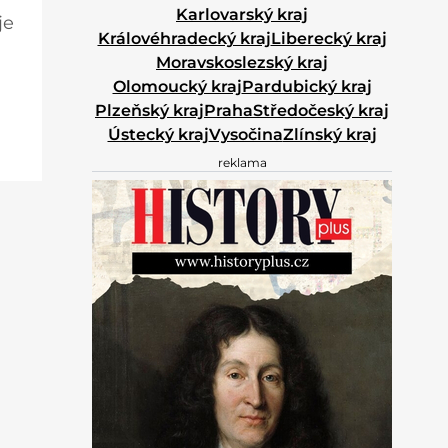
Karlovarský kraj
je
Královéhradecký kraj
Liberecký kraj
Moravskoslezský kraj
Olomoucký kraj
Pardubický kraj
 ze
Plzeňský kraj
Praha
Středočeský kraj
e
Ústecký kraj
Vysočina
Zlínský kraj
je
reklama