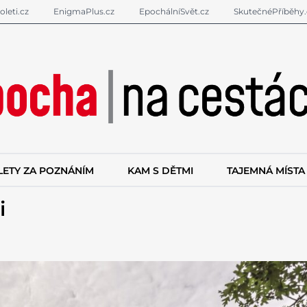
oleti.cz
EnigmaPlus.cz
EpochálníSvět.cz
SkutečnéPříběhy.
LETY ZA POZNÁNÍM
KAM S DĚTMI
TAJEMNÁ MÍSTA
i