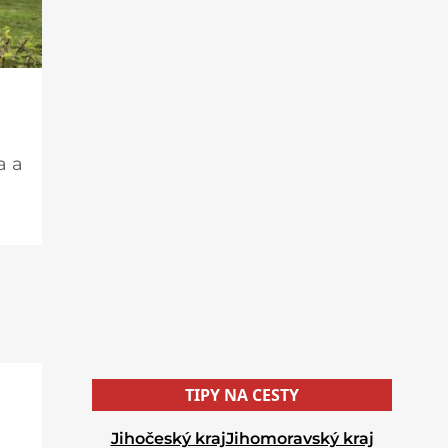
a a
.
rámu
TIPY NA CESTY
Jihočeský kraj
Jihomoravský kraj