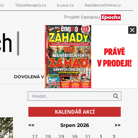
cz
TisíceReceptů.cz
iLuxus.cz
RezidenceOnline.cz
Projekt časopisu
×
DOVOLENÁ V ZAHRANIČÍ
KALENDÁŘ AKCÍ
KALENDÁŘ AKCÍ
<<
Srpen 2026
>>
27
28
29
30
31
1
2