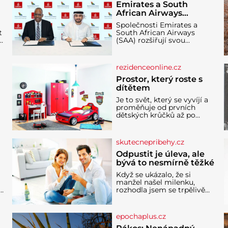
Emirates a South
African Airways
rozšiřují partnerství.
Společnosti Emirates a
Cestujícím nově
t
South African Airways
zpřístupní dalších
(SAA) rozšiřují svou
devět destinací v jižní a
dlouholetou codesharovou
spolupráci. Nová reciproční
střední Africe
dohoda zpřístupní
rezidenceonline.cz
cestujícím devět dalších
destinací v jižní a střední
Prostor, který roste s
Africe a u
dítětem
Je to svět, který se vyvíjí a
proměňuje od prvních
dětských krůčků až po
dospívání. Správně
navržený pokoj podporuje
bezpečí, kreativitu,
skutecnepribehy.cz
soustředění i odpočinek a
reaguje na každou etapu
Odpustit je úleva, ale
života a specifické potřeby
bývá to nesmírně těžké
dítěte. Pro nejmenší je
Když se ukázalo, že si
klíčová jednoduchost,
manžel našel milenku,
měkkost a bezpečí, proto
,
rozhodla jsem se trpělivě
by pokoj miminka měl
vyčkávat, přesvědčena, že
působit především klidně a
se dříve či později vrátí k
útulně. Předškolní věk je
rodině. Možná je to jedna z
epochaplus.cz
nejtěžších věcí na světě. Ale
každý, kdo s tím má nějaké