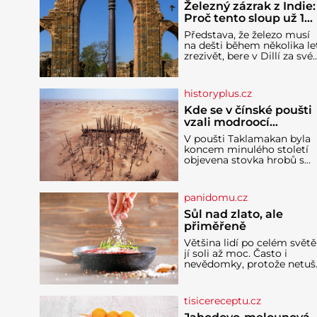
Železný zázrak z Indie:
Proč tento sloup už 1
600 let nezná rez?
Představa, že železo musí
na dešti během několika le
zrezivět, bere v Dillí za své.
Uprostřed komplexu Qutb
stojí více než sedm metrů
vysoký železný sloup, který
historyplus.cz
už přibližně 1 600 let
odolává počasí
Kde se v čínské poušti
vzali modroocí
blonďáci?
V poušti Taklamakan byla
koncem minulého století
objevena stovka hrobů s
téměř netknutými
mumiemi. Všichni mrtví
byli pohřbeni s úctou a
panidomu.cz
četnými milodary. Asi
nejvíc přitom vědce zaujal
Sůl nad zlato, ale
hrob tříměsíčního
přiměřeně
chlapečka s modrou
Většina lidí po celém světě
filcovou čapkou, z níž se
jí soli až moc. Často i
draly blonďaté vlásky. Fakt,
nevědomky, protože netuší
že jsou těla dávných lidí
jak velké množství se jí
nesmírně dobře zachovalá,
skrývá v průmyslově
přičítají odborníci zdejším
vyráběných potravinách,
klimatickým podmínkám.
tisicereceptu.cz
dokonce i těch sladkých.
Sucho, prosolené písky a
Sůl je zdravá Ale v ani ne