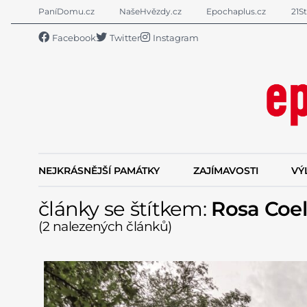
PaníDomu.cz
NašeHvězdy.cz
Epochaplus.cz
21St
Facebook
Twitter
Instagram
NEJKRÁSNĚJŠÍ PAMÁTKY
ZAJÍMAVOSTI
VÝ
články se štítkem:
Rosa Coel
(2 nalezených článků)