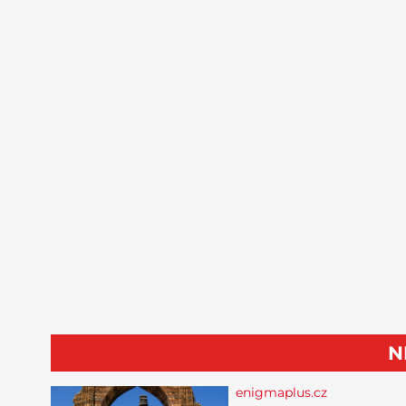
N
enigmaplus.cz