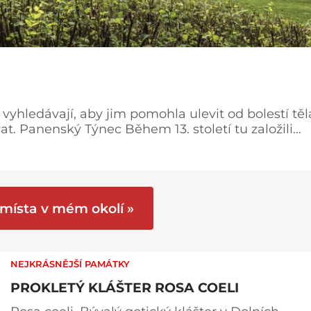
je vyhledávají, aby jim pomohla ulevit od bolestí těl
t. Panenský Týnec Během 13. století tu založili
ět gotický chrám, který ovšem nebyl nikdy dokončen
y pozitivní energie, což násobí její sílu. Energie ch
 místa v mém okolí »
NEJKRÁSNĚJŠÍ PAMÁTKY
PROKLETÝ KLÁŠTER ROSA COELI