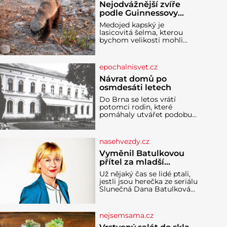
Nejodvážnější zvíře
podle Guinnessovy
knihy rekordů?
Medojed kapský je
Šelmička s pruhem na
lasicovitá šelma, kterou
hřbetě!
bychom velikostí mohli
přirovnat k českému
jezevci. Je extrémně
nebojácná, ostatně bývá
epochalnisvet.cz
označována za
nejodvážnější zvíře vůbec. V
Návrat domů po
této souvislosti je dokonc
osmdesáti letech
Do Brna se letos vrátí
potomci rodin, které
pomáhaly utvářet podobu
města, ale jejichž osudy
dramaticky přerušila druhá
světová válka. Příběhy rodů
nasehvezdy.cz
Placzek, Löw-Beer,
Fuhrmann, Kohn a Stiassni
Vyměnil Batulkovou
se stanou jednou z hlavních
přítel za mladší
dramaturgických linií
exemplář?
Už nějaký čas se lidé ptali,
festivalu židovské kultury
jestli jsou herečka ze seriálu
ŠTETL FEST 2026. Některé
Slunečná Dana Batulková
návraty nejsou jednoduché.
(68) a její partner, režisér
Místa, která si člověk
Ondřej Zajíc (56), ještě
pamatuje z rodinných
vůbec spolu. Herečka od
vyprávění, už dávno
nejsemsama.cz
sebe přítele od samého
začátku odhán