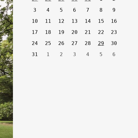
3
4
5
6
7
8
9
10
11
12
13
14
15
16
17
18
19
20
21
22
23
24
25
26
27
28
29
30
31
1
2
3
4
5
6