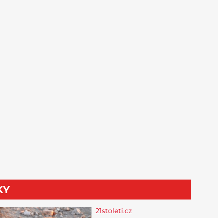
KY
21stoleti.cz