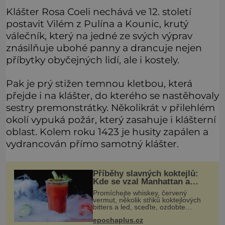
Klášter Rosa Coeli nechává ve 12. století
postavit Vilém z Pulína a Kounic, krutý
válečník, který na jedné ze svých výprav
znásilňuje ubohé panny a drancuje nejen
příbytky obyčejných lidí, ale i kostely.
Pak je prý stižen temnou kletbou, která
přejde i na klášter, do kterého se nastěhovaly
sestry premonstrátky. Několikrát v přilehlém
okolí vypuká požár, který zasahuje i klášterní
oblast. Kolem roku 1423 je husity zapálen a
vydrancován přímo samotný klášter.
Příběhy slavných koktejlů:
Kde se vzal Manhattan a
Bloody Mary?
Promíchejte whiskey, červený
vermut, několik střiků koktejlových
bitters a led, sceďte, ozdobte
koktejlovou třešinkou a tadá…
epochaplus.cz
Manhattan je tu! A pokud to má být