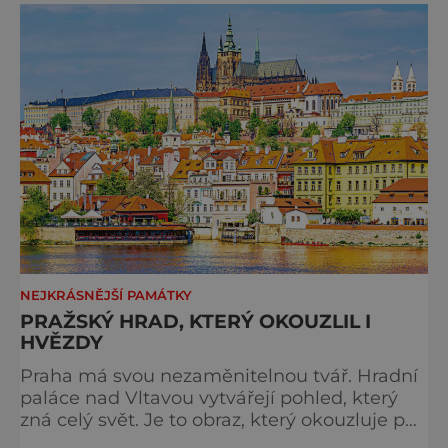
večer plný historie, hudby, tajemství i
dobrodružství pro malé i velké návštěvníky.
Málokdo ví, že dnešní kos
NEJKRÁSNĚJŠÍ PAMÁTKY
PRAŽSKÝ HRAD, KTERÝ OKOUZLIL I
HVĚZDY
Praha má svou nezaměnitelnou tvář. Hradní
paláce nad Vltavou vytvářejí pohled, který
zná celý svět. Je to obraz, který okouzluje po
staletí a nikdy nezevšední. Neexistuje snad