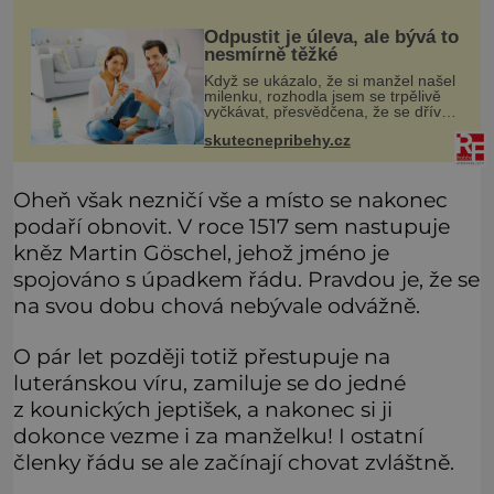
skutečně on, dejte si pozor, ať místo
Odpustit je úleva, ale bývá to
nesmírně těžké
Když se ukázalo, že si manžel našel
milenku, rozhodla jsem se trpělivě
vyčkávat, přesvědčena, že se dříve
či později vrátí k rodině. Možná je to
skutecnepribehy.cz
jedna z nejtěžších věcí na světě. Ale
každý, kdo s tím
Oheň však nezničí vše a místo se nakonec
podaří obnovit. V roce 1517 sem nastupuje
kněz Martin Göschel, jehož jméno je
spojováno s úpadkem řádu. Pravdou je, že se
na svou dobu chová nebývale odvážně.
O pár let později totiž přestupuje na
luteránskou víru, zamiluje se do jedné
z kounických jeptišek, a nakonec si ji
dokonce vezme i za manželku! I ostatní
členky řádu se ale začínají chovat zvláštně.