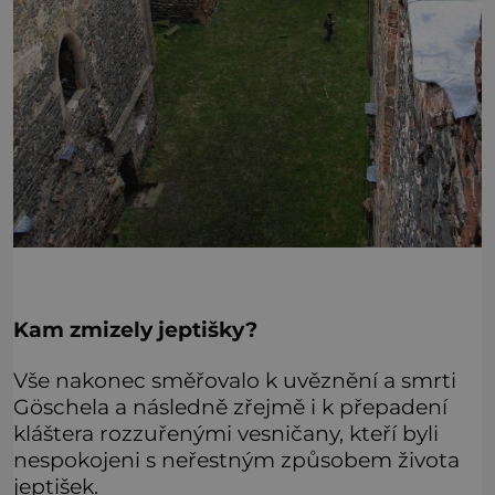
Kam zmizely jeptišky?
Vše nakonec směřovalo k uvěznění a smrti
Göschela a následně zřejmě i k přepadení
kláštera rozzuřenými vesničany, kteří byli
nespokojeni s neřestným způsobem života
jeptišek.