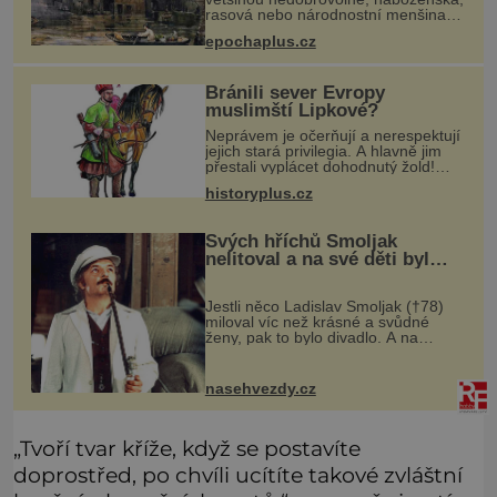
rasová nebo národnostní menšina
obyvatel. Bohaté historické
epochaplus.cz
zkušenosti mají s takovým životem
Židé. Už od středověku jsou totiž
Bránili sever Evropy
muslimští Lipkové?
Neprávem je očerňují a nerespektují
jejich stará privilegia. A hlavně jim
přestali vyplácet dohodnutý žold!
Lipkové proti těmto „podrazům“
historyplus.cz
hlasitě protestují, jenže spravedlnosti
nedosáhnou. Proto se
Svých hříchů Smoljak
nelitoval a na své děti byl
velmi pyšný
Jestli něco Ladislav Smoljak (†78)
miloval víc než krásné a svůdné
ženy, pak to bylo divadlo. A na
divadelních prknech stál ještě pár
dní před tím, než odešel do
uměleckého nebe. Kdysi někdo z
nasehvezdy.cz
přátel
„Tvoří tvar kříže, když se postavíte
doprostřed, po chvíli ucítíte takové zvláštní