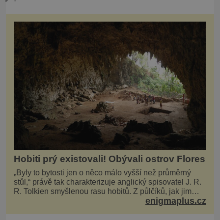
Hobiti prý existovali! Obývali ostrov Flores
„Byly to bytosti jen o něco málo vyšší než průměrný
stůl,“ právě tak charakterizuje anglický spisovatel J. R.
R. Tolkien smyšlenou rasu hobitů. Z půlčíků, jak jim
enigmaplus.cz
říká, následně udělá hlavní hrdiny svých slavných
fantasy knih. Podobné bytosti prý ovšem naši planetu
opravdu kdysi obývaly. Šlo o naše