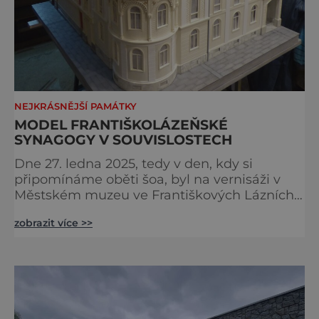
NEJKRÁSNĚJŠÍ PAMÁTKY
MODEL FRANTIŠKOLÁZEŇSKÉ
SYNAGOGY V SOUVISLOSTECH
Dne 27. ledna 2025, tedy v den, kdy si
připomínáme oběti šoa, byl na vernisáži v
Městském muzeu ve Františkových Lázních
představen model synagogy, která byla
zobrazit více >>
nacisty zničena v roce 1938. Do lázeňského
města se tak více než symbolicky vrátil
židovský svatostánek. Autorem modelu je
Bohuslav Karban z Aše. Připomeňme si nyní
některé události spojené s touto významnou
stavbou. [gallery ids="917