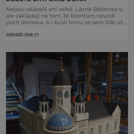
Nejsou okázalé ani velké. Lázně Bělohrad si
ale zakládají na tom, že klientům navodí
pocit domova. A i kvůli tomu se sem lidé už
zhruba 130 let rádi vracejí. Nejsou tu obří
zobrazit více >>
lázeňské koncerty ani velkolepé akce.
Dokonce tu nenajdete ani pravou kolonádu.
Ne že by tu nebyla. Ale mnoho lidí si jí
nevšimne, ani se jí kolonáda vlastně neříká.
Je to pro