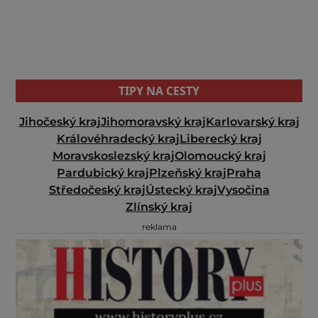
TIPY NA CESTY
Jihočeský kraj
Jihomoravský kraj
Karlovarský kraj
Královéhradecký kraj
Liberecký kraj
Moravskoslezský kraj
Olomoucký kraj
Pardubický kraj
Plzeňský kraj
Praha
Středočeský kraj
Ústecký kraj
Vysočina
Zlínský kraj
reklama