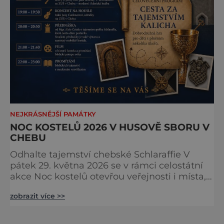
NEJKRÁSNĚJŠÍ PAMÁTKY
NOC KOSTELŮ 2026 V HUSOVĚ SBORU V
CHEBU
Odhalte tajemství chebské Schlaraffie V
pátek 29. května 2026 se v rámci celostátní
akce Noc kostelů otevřou veřejnosti i místa,
která běžně zůstávají skrytá. Jedním z
zobrazit více >>
nejzajímavějších bude bezesporu Husův
sbor Církve československé husitské v
Chebu (Vrbenského 14), který letos nabídne