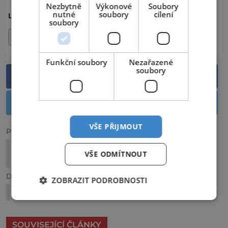
Nezbytně
Výkonové
Soubory
nutné
soubory
cílení
ČESKO
JIHOMORAVSKÝ KRAJ
LOKALITA:
soubory
OKRES BRNO-VENKOV
Funkční soubory
Nezařazené
soubory
Sdílet na Facebooku
Sdílet na Twitteru
VŠE PŘIJMOUT
Předchozí článek
Studánka sv. Barbory: Podporuje plodnost a
VŠE ODMÍTNOUT
potenci?
Další článek
ZOBRAZIT PODROBNOSTI
Největší český menhir: Je starší než pyramidy?
SOUVISEJÍCÍ ČLÁNKY