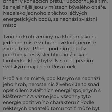
brnění v konečcích prstů,“ upozorňuje s tím,
že nejsilnější jsou v místech bývalého oltáře.
Nedaleko jednoho z těchto léčivých
energetických bodů, se nachází zvláštní
místo.
Tvoří ho kruh zeminy, na kterém jako na
jediném místě v chrámové lodi, neroste
žádná tráva. Přímo pod ním je totiž
pohřbený český šlechtic Jiří Žabka z
Limberka, který byl v 16. století prvním
světským majitelem Rosa coeli.
Proč ale na místě, pod kterým se nachází
jeho hrob, neroste nic živého? Je to snad
opět dílem zvláštních energií spojených s
klášterem? A vážně jsou všechny tyto
energie pozitivního charakteru? Podle
některých badatelů tomu totiž může být