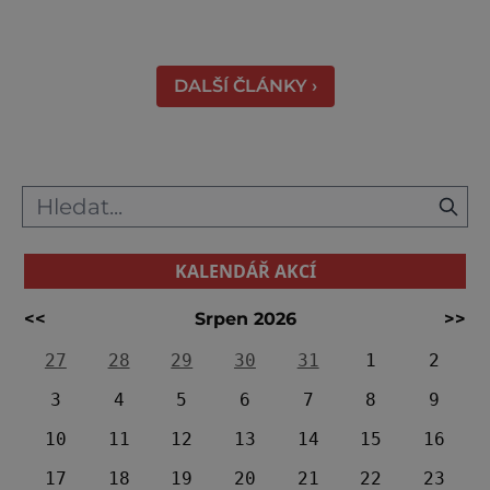
vyhledávaná turisty, kteří si zde mohou učinit
poměrně konkrétní představu o namáhavé
práci tehdejších horníků. [gallery
DALŠÍ ČLÁNKY ›
ids="91631,91630,91632,91633,91634,91635,9
KALENDÁŘ AKCÍ
<<
Srpen 2026
>>
27
28
29
30
31
1
2
3
4
5
6
7
8
9
10
11
12
13
14
15
16
17
18
19
20
21
22
23