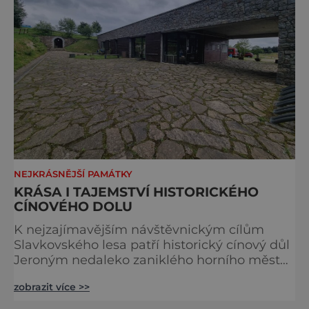
NEJKRÁSNĚJŠÍ PAMÁTKY
KRÁSA I TAJEMSTVÍ HISTORICKÉHO
CÍNOVÉHO DOLU
K nejzajímavějším návštěvnickým cílům
Slavkovského lesa patří historický cínový důl
Jeroným nedaleko zaniklého horního města
Čistá. Dolovat se v něm začalo už ve
zobrazit více >>
středověku. Národní kulturní památka je
dnes přístupná veřejnosti a hojně