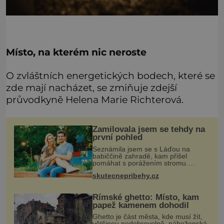
Místo, na kterém nic neroste
O zvláštních energetických bodech, které se
zde mají nacházet, se zmiňuje zdejší
průvodkyně Helena Marie Richterová.
Zamilovala jsem se tehdy na
první pohled
Seznámila jsem se s Láďou na
babiččině zahradě, kam přišel
pomáhat s porážením stromu.
Babička mě před ním ale varovala…
skutecnepribehy.cz
Babička se mě často ptávala, kdy se
už konečně vdám. Dost mě to
deptalo,
Římské ghetto: Místo, kam
papež kamenem dohodil
Ghetto je část města, kde musí žít,
většinou nedobrovolně, náboženská,