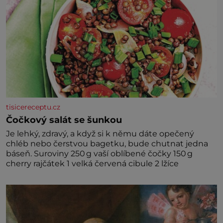
tisicereceptu.cz
Čočkový salát se šunkou
Je lehký, zdravý, a když si k němu dáte opečený
chléb nebo čerstvou bagetku, bude chutnat jedna
báseň. Suroviny 250 g vaší oblíbené čočky 150 g
cherry rajčátek 1 velká červená cibule 2 lžíce