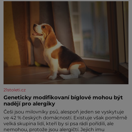
naší povaze, ale i v potřebách naší pokožky. Ohnivá
znamení Ženy narozené ve znamení Berana, Lva a
Střelce v sobě nesou žár, odvahu a neutuchající elán.
Vaše
21stoleti.cz
Geneticky modifikovaní bíglové mohou být
nadějí pro alergiky
Češi jsou milovníky psů, alespoň jeden se vyskytuje
ve 42 % českých domácností. Existuje však poměrně
velká skupina lidí, kteří by si psa rádi pořídili, ale
nemohou, protože jsou alergičtí. Jejich imu