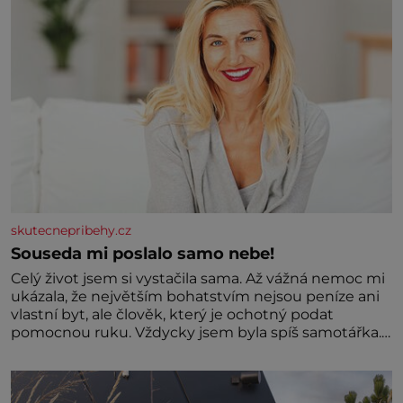
skutecnepribehy.cz
Souseda mi poslalo samo nebe!
Celý život jsem si vystačila sama. Až vážná nemoc mi
ukázala, že největším bohatstvím nejsou peníze ani
vlastní byt, ale člověk, který je ochotný podat
pomocnou ruku. Vždycky jsem byla spíš samotářka.
Nepotřebovala jsem kolem sebe partu kamarádek
ani partnera. Stačily mi knihy, práce a hlavně klid.
Hned po studiích jsem odešla z rodného města,