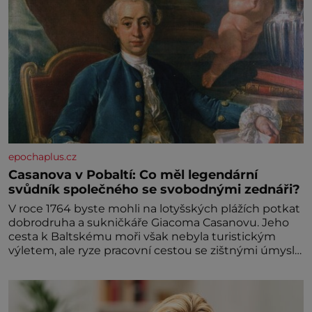
epochaplus.cz
Casanova v Pobaltí: Co měl legendární
svůdník společného se svobodnými zednáři?
V roce 1764 byste mohli na lotyšských plážích potkat
dobrodruha a sukničkáře Giacoma Casanovu. Jeho
cesta k Baltskému moři však nebyla turistickým
výletem, ale ryze pracovní cestou se zištnými úmysly.
Jaký cíl Casanova sledoval, když se například
procházel uličkami lotyšské Rigy? Casanova v Pobaltí
kontaktoval tamní zednářské lóže. Nebyl v této
oblasti žádným nováčkem, protože do zednářské