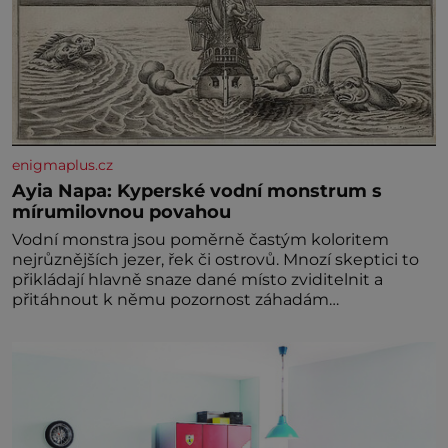
enigmaplus.cz
Ayia Napa: Kyperské vodní monstrum s
mírumilovnou povahou
Vodní monstra jsou poměrně častým koloritem
nejrůznějších jezer, řek či ostrovů. Mnozí skeptici to
přikládají hlavně snaze dané místo zviditelnit a
přitáhnout k němu pozornost záhadám
nakloněných turi