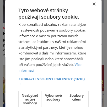
×
Tyto webové stránky
používají soubory cookie.
K personalizaci obsahu, reklam a analýze
panidomu.cz
návštěvnosti používáme soubory cookie.
Nedovolte mozku stárnout
Informace o vašem používání našich
Každý, komu je přes 25 let, by měl pravidelně
stránek také sdílíme s našimi reklamními
procvičovat mozkové závity. V tomto období se totiž
a analytickými partnery, kteří je mohou
začíná zhoršovat paměť. Možná máte problém
kombinovat s dalšími informacemi, které
vzpomenout si na jméno kolegy z práce. Nebo
jste jim poskytli nebo které shromáždili
marně v paměti lovíte název knížky, kterou jste
nedávno přečetli. Je to opravdu tak, s věkem jako
při vašem používání jejich služeb.
Více
kdyby se paměť rozhodla stávkovat. Cvičte
informací
ZOBRAZIT VŠECHNY PARTNERY
(1616)
→
Nezbytně
Výkonové
Soubory
nutné
soubory
cílení
soubory