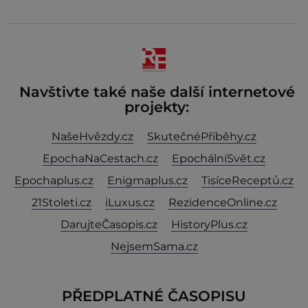
Navštivte také naše další internetové
projekty:
NašeHvězdy.cz
SkutečnéPříběhy.cz
EpochaNaCestach.cz
EpochálníSvět.cz
Epochaplus.cz
Enigmaplus.cz
TisíceReceptů.cz
21Stoleti.cz
iLuxus.cz
RezidenceOnline.cz
DarujteČasopis.cz
HistoryPlus.cz
NejsemSama.cz
PŘEDPLATNÉ ČASOPISU