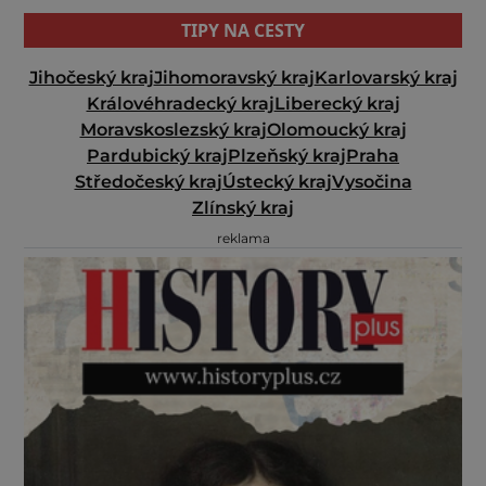
TIPY NA CESTY
Jihočeský kraj
Jihomoravský kraj
Karlovarský kraj
Královéhradecký kraj
Liberecký kraj
Moravskoslezský kraj
Olomoucký kraj
Pardubický kraj
Plzeňský kraj
Praha
Středočeský kraj
Ústecký kraj
Vysočina
Zlínský kraj
reklama