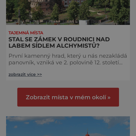
TAJEMNÁ MÍSTA
STAL SE ZÁMEK V ROUDNICI NAD
LABEM SÍDLEM ALCHYMISTŮ?
První kamenný hrad, který u nás nezakládá
panovník, vzniká ve 2. polovině 12. století
v Roudnici nad Labem. Románskou stavbu,
zobrazit více >>
z níž už toho dnes moc nezbylo, budují
pražští biskupové. Později se mění v
barokní zámek. Původní palác měl kulaté
věže, což napovídá, že se stavitel výrazně
Zobrazit místa v mém okolí »
inspiroval přestavbou Pražského
hradu z 30. let 12. století, kterou provedl
český kníže Soběslav I. (1090–1140)