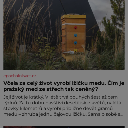
epochalnisvet.cz
Včela za celý život vyrobí lžičku medu. Čím je
pražský med ze střech tak ceněný?
Její život je krátký. V létě trvá pouhých šest až osm
týdnů. Za tu dobu navštíví desetitisíce květů, nalétá
stovky kilometrů a vyrobí přibližně devět gramů
medu – zhruba jednu čajovou lžičku. Sama o sobě se
může zdát bezvýznamná. Teprve když se spojí s
dalšími desítkami tisíc příslušnic svého včelstva,