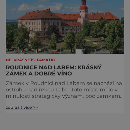
NEJKRÁSNĚJŠÍ PAMÁTKY
ROUDNICE NAD LABEM: KRÁSNÝ
ZÁMEK A DOBRÉ VÍNO
Zámek v Roudnici nad Labem se nachází na
ostrohu nad řekou Labe. Toto místo mělo v
minulosti strategický význam, pod zámkem
byl brod přes Labe na cestě spojující Prahu a
zobrazit více >>
Horní Lužici. Železniční most přes Labe Již ve
12. století stával na tomto místě hrad, který
byl koncem 17. stol. prakticky celý zbořen a
na jeho míst