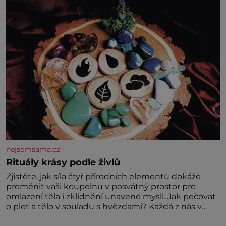
vznikne jeden z nejdokonalejších organismů
nejsemsama.cz
Rituály krásy podle živlů
Zjistěte, jak síla čtyř přírodních elementů dokáže
proměnit vaši koupelnu v posvátný prostor pro
omlazení těla i zklidnění unavené mysli. Jak pečovat
o pleť a tělo v souladu s hvězdami? Každá z nás v
sobě nese otisk vesmíru, který se projevuje nejen v