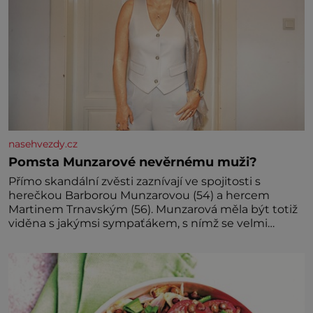
nasehvezdy.cz
Pomsta Munzarové nevěrnému muži?
Přímo skandální zvěsti zaznívají ve spojitosti s
herečkou Barborou Munzarovou (54) a hercem
Martinem Trnavským (56). Munzarová měla být totiž
viděna s jakýmsi sympaťákem, s nímž se velmi
družně, až d