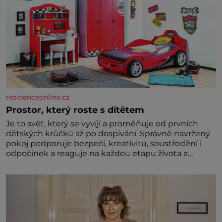
rezidenceonline.cz
Prostor, který roste s dítětem
Je to svět, který se vyvíjí a proměňuje od prvních
dětských krůčků až po dospívání. Správně navržený
pokoj podporuje bezpečí, kreativitu, soustředění i
odpočinek a reaguje na každou etapu života a
specifické potřeby dítěte. Pro nejmenší je klíčová
jednoduchost, měkkost a bezpečí, proto by pokoj
miminka měl působit především klidně a útulně.
Předškolní věk je