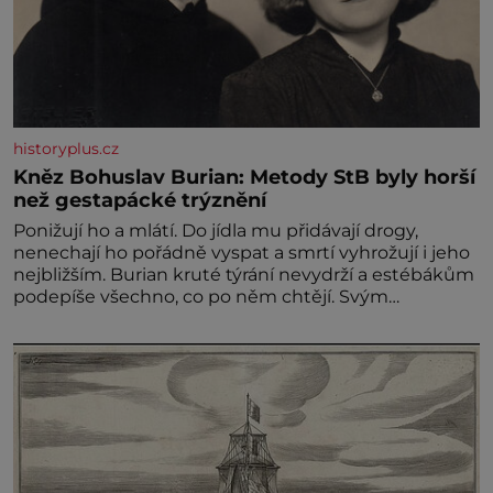
historyplus.cz
Kněz Bohuslav Burian: Metody StB byly horší
než gestapácké trýznění
Ponižují ho a mlátí. Do jídla mu přidávají drogy,
nenechají ho pořádně vyspat a smrtí vyhrožují i jeho
nejbližším. Burian kruté týrání nevydrží a estébákům
podepíše všechno, co po něm chtějí. Svým
podpisem jim potvrdí také to, že na něj během
výslechů nikdo nevyvíjel fyzický ani psychický nátlak.
Syn brněnského řezníka chce být knězem a