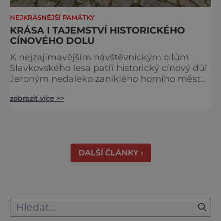
NEJKRÁSNĚJŠÍ PAMÁTKY
KRÁSA I TAJEMSTVÍ HISTORICKÉHO
CÍNOVÉHO DOLU
K nejzajímavějším návštěvnickým cílům
Slavkovského lesa patří historický cínový důl
Jeroným nedaleko zaniklého horního města
Čistá. Dolovat se v něm začalo už ve
zobrazit více >>
středověku. Národní kulturní památka je
dnes přístupná veřejnosti a hojně
vyhledávaná turisty, kteří si zde mohou učinit
poměrně konkrétní představu o namáhavé
práci tehdejších horníků. [gallery
DALŠÍ ČLÁNKY ›
ids="91631,91630,91632,91633,91634,91635,9