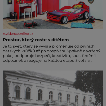
rezidenceonline.cz
Prostor, který roste s dítětem
Je to svět, který se vyvíjí a proměňuje od prvních
dětských krůčků až po dospívání. Správně navržený
pokoj podporuje bezpečí, kreativitu, soustředění i
odpočinek a reaguje na každou etapu života a
specifické potřeby dítěte. Pro nejmenší je klíčová
jednoduchost, měkkost a bezpečí, proto by pokoj
miminka měl působit především klidně a útulně.
Předškolní věk je