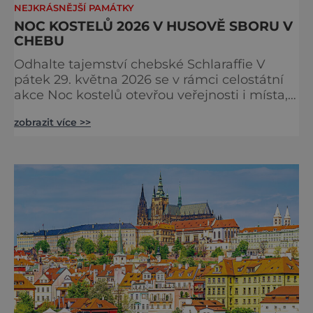
NEJKRÁSNĚJŠÍ PAMÁTKY
NOC KOSTELŮ 2026 V HUSOVĚ SBORU V
CHEBU
Odhalte tajemství chebské Schlaraffie V
pátek 29. května 2026 se v rámci celostátní
akce Noc kostelů otevřou veřejnosti i místa,
která běžně zůstávají skrytá. Jedním z
zobrazit více >>
nejzajímavějších bude bezesporu Husův
sbor Církve československé husitské v
Chebu (Vrbenského 14), který letos nabídne
večer plný historie, hudby, tajemství i
dobrodružství pro malé i velké návštěvníky.
Málokdo ví, že dnešní kos