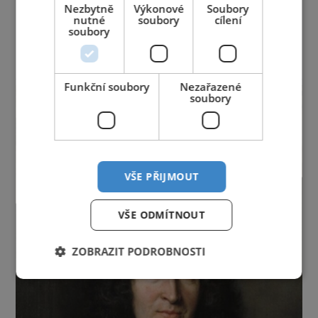
Moravskoslezský kraj
Olomoucký kraj
Nezbytně
Výkonové
Soubory
Pardubický kraj
Plzeňský kraj
Praha
nutné
soubory
cílení
soubory
Středočeský kraj
Ústecký kraj
Vysočina
Zlínský kraj
reklama
Funkční soubory
Nezařazené
soubory
VŠE PŘIJMOUT
VŠE ODMÍTNOUT
ZOBRAZIT PODROBNOSTI