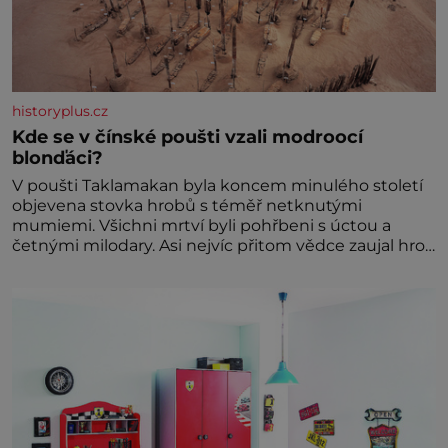
historyplus.cz
Kde se v čínské poušti vzali modroocí
blonďáci?
V poušti Taklamakan byla koncem minulého století
objevena stovka hrobů s téměř netknutými
mumiemi. Všichni mrtví byli pohřbeni s úctou a
četnými milodary. Asi nejvíc přitom vědce zaujal hrob
tříměsíčního chlapečka s modrou filcovou čapkou, z
níž se draly blonďaté vlásky. Fakt, že jsou těla
dávných lidí nesmírně dobře zachovalá, přičítají
odborníci zdejším klimatickým podmínkám. Sucho,
prosolené písky a extrémně