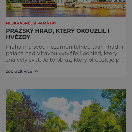
NEJKRÁSNĚJŠÍ PAMÁTKY
PRAŽSKÝ HRAD, KTERÝ OKOUZLIL I
HVĚZDY
Praha má svou nezaměnitelnou tvář. Hradní
paláce nad Vltavou vytvářejí pohled, který
zná celý svět. Je to obraz, který okouzluje po
staletí a nikdy nezevšední. Neexistuje snad
zobrazit více >>
jediný Čech, který by ho neznal. Pražský hrad
se objevuje na pohlednicích, ve filmech i na
fotkách. A kdo si plánuje výlet do naší
metropole, má ho na seznamu mí