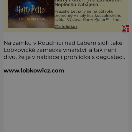
Neplecha zahájena…
Pražské Letňany se na půl roku
proměnily v malý kus kouzelnického
světa. Výstava Harry Potter™: The
Exhibition přivezla do Česka
21stoleti.cz
originální filmové kostýmy a rekvizity,
Bradavice, Hagridovu chýši i uč
Na zámku v Roudnici nad Labem sídlí také
Lobkovické zámecké vinařství, a tak není
divu, že je v nabídce i prohlídka s degustací.
www.lobkowicz.com