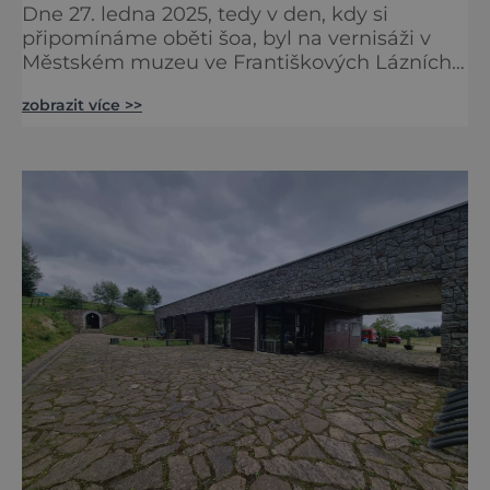
Dne 27. ledna 2025, tedy v den, kdy si
připomínáme oběti šoa, byl na vernisáži v
Městském muzeu ve Františkových Lázních
představen model synagogy, která byla
zobrazit více >>
nacisty zničena v roce 1938. Do lázeňského
města se tak více než symbolicky vrátil
židovský svatostánek. Autorem modelu je
Bohuslav Karban z Aše. Připomeňme si nyní
některé události spojené s touto významnou
stavbou. [gallery ids="917