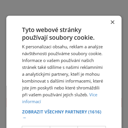
×
Tyto webové stránky
používají soubory cookie.
K personalizaci obsahu, reklam a analýze
návštěvnosti používáme soubory cookie.
Informace o vašem používání našich
stránek také sdílíme s našimi reklamními
a analytickými partnery, kteří je mohou
kombinovat s dalšími informacemi, které
jste jim poskytli nebo které shromáždili
při vašem používání jejich služeb.
Více
informací
TIPY NA CESTY
ZOBRAZIT VŠECHNY PARTNERY
(1616)
Jihočeský kraj
Jihomoravský kraj
Karlovarský kraj
→
Královéhradecký kraj
Liberecký kraj