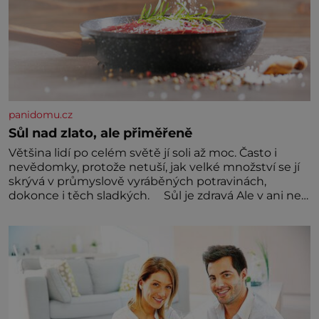
panidomu.cz
Sůl nad zlato, ale přiměřeně
Většina lidí po celém světě jí soli až moc. Často i
nevědomky, protože netuší, jak velké množství se jí
skrývá v průmyslově vyráběných potravinách,
dokonce i těch sladkých. Sůl je zdravá Ale v ani ne
třetinovém množství, než je pro většinu populace
běžné. Její základní složky– sodík a chlór – jsou
zásadní pro správné hospodaření