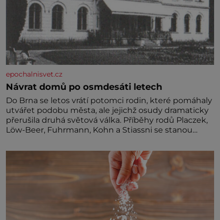
epochalnisvet.cz
Návrat domů po osmdesáti letech
Do Brna se letos vrátí potomci rodin, které pomáhaly
utvářet podobu města, ale jejichž osudy dramaticky
přerušila druhá světová válka. Příběhy rodů Placzek,
Löw-Beer, Fuhrmann, Kohn a Stiassni se stanou
jednou z hlavních dramaturgických linií festivalu
židovské kultury ŠTETL FEST 2026. Některé návraty
nejsou jednoduché. Místa, která si člověk pamatuje z
rodinných vyprávění, už dávno