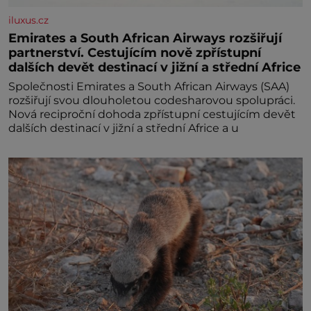
iluxus.cz
Emirates a South African Airways rozšiřují
partnerství. Cestujícím nově zpřístupní
dalších devět destinací v jižní a střední Africe
Společnosti Emirates a South African Airways (SAA)
rozšiřují svou dlouholetou codesharovou spolupráci.
Nová reciproční dohoda zpřístupní cestujícím devět
dalších destinací v jižní a střední Africe a u