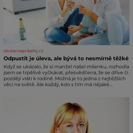
skutecnepribehy.cz
Odpustit je úleva, ale bývá to nesmírně těžké
Když se ukázalo, že si manžel našel milenku, rozhodla
jsem se trpělivě vyčkávat, přesvědčena, že se dříve či
později vrátí k rodině. Možná je to jedna z nejtěžších
věcí na světě. Ale každý, kdo s tím má nějaké
zkušenosti, se zapřísahá, že pokud odpustíte,
znatelně se vám uleví. Když se ke mně doneslo, že si
manžel pořídil milenku,