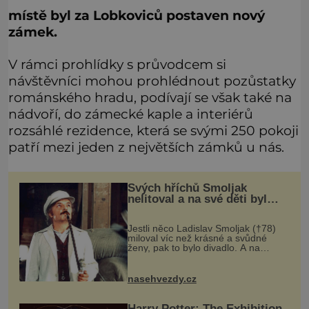
místě byl za Lobkoviců postaven nový
zámek.
V rámci prohlídky s průvodcem si
návštěvníci mohou prohlédnout pozůstatky
románského hradu, podívají se však také na
nádvoří, do zámecké kaple a interiérů
rozsáhlé rezidence, která se svými 250 pokoji
patří mezi jeden z největších zámků u nás.
Svých hříchů Smoljak
nelitoval a na své děti byl
velmi pyšný
Jestli něco Ladislav Smoljak (†78)
miloval víc než krásné a svůdné
ženy, pak to bylo divadlo. A na
divadelních prknech stál ještě pár
dní před tím, než odešel do
uměleckého nebe. Kdysi někdo z
nasehvezdy.cz
přátel
Harry Potter: The Exhibition.