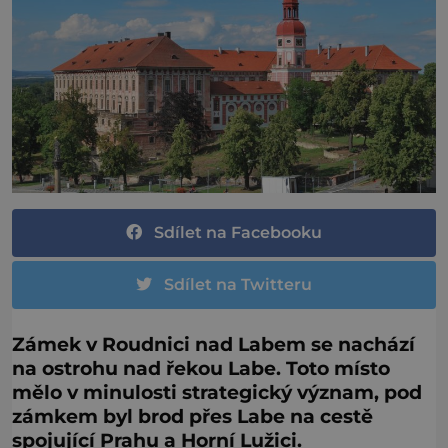
Sdílet na Facebooku
Sdílet na Twitteru
Zámek v Roudnici nad Labem se nachází
na ostrohu nad řekou Labe. Toto místo
mělo v minulosti
strategický význam, pod
zámkem byl brod přes Labe na cestě
spojující Prahu a Horní Lužici.