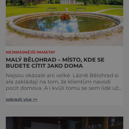
NEJKRÁSNĚJŠÍ PAMÁTKY
MALÝ BĚLOHRAD – MÍSTO, KDE SE
BUDETE CÍTIT JAKO DOMA
Nejsou okázalé ani velké. Lázně Bělohrad si
ale zakládají na tom, že klientům navodí
pocit domova. A i kvůli tomu se sem lidé už
zhruba 130 let rádi vracejí. Nejsou tu obří
zobrazit více >>
lázeňské koncerty ani velkolepé akce.
Dokonce tu nenajdete ani pravou kolonádu.
Ne že by tu nebyla. Ale mnoho lidí si jí
nevšimne, ani se jí kolonáda vlastně neříká.
Je to pro